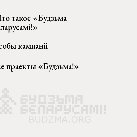
то такое «Будзьма
еларусамі!»
собы кампаніі
се праекты «Будзьма!»