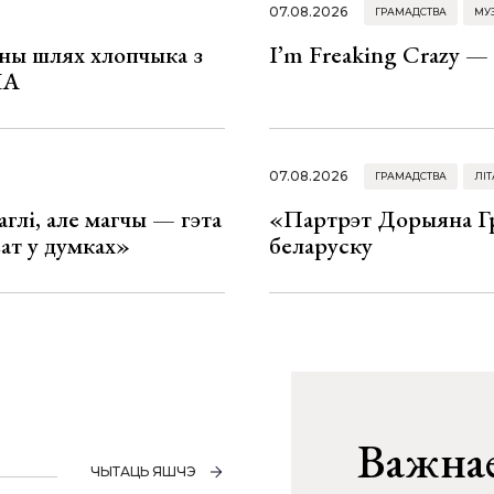
07.08.2026
ГРАМАДСТВА
МУ
рны шлях хлопчыка з
I’m Freaking Crazy —
ША
07.08.2026
ГРАМАДСТВА
ЛІТ
глі, але магчы — гэта
«Партрэт Дорыяна Гр
ват у думках»
беларуску
Важнае
ЧЫТАЦЬ ЯШЧЭ