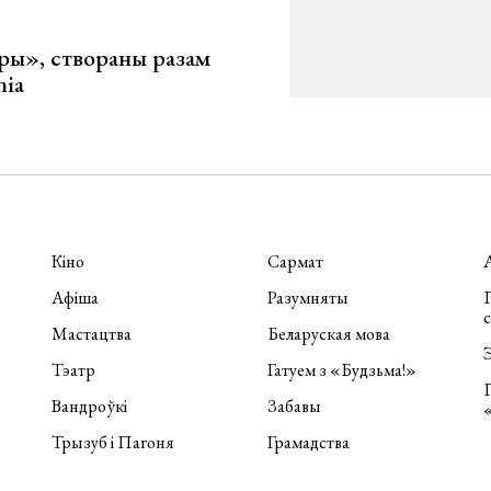
ары», створаны разам
nia
Кіно
Сармат
Афіша
Разумняты
П
Мастацтва
Беларуская мова
Э
Тэатр
Гатуем з «Будзьма!»
Вандроўкі
Забавы
Трызуб і Пагоня
Грамадства