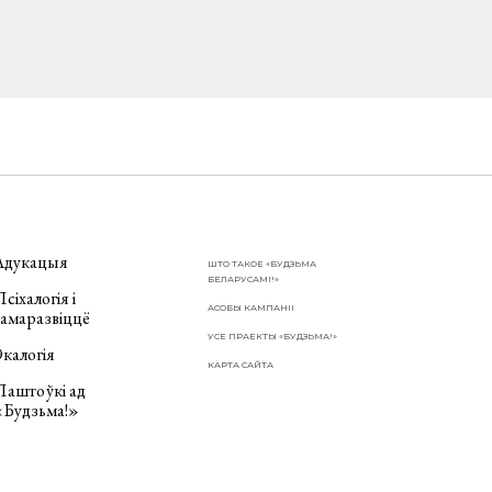
Адукацыя
ШТО ТАКОЕ «БУДЗЬМА
БЕЛАРУСАМІ!»
сіхалогія і
АСОБЫ КАМПАНІІ
самаразвіццё
УСЕ ПРАЕКТЫ «БУДЗЬМА!»
калогія
КАРТА САЙТА
Паштоўкі ад
«Будзьма!»