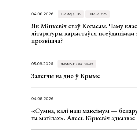
04.08.2026
ГРАМАДСТВА
ЛІТАРАТУРА
Як Міцкевіч стаў Коласам. Чаму клас
літаратуры карыстаўся псеўданімам 
прозвішча?
05.08.2026
«МАМА, НЕ ЖУРЫСЯ!»
Залегчы на дно ў Крыме
04.08.2026
«Сумна, калі наш максімум — белар
на магілах». Алесь Кіркевіч адказва