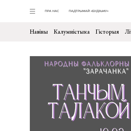
ПРА НАС
ПАДТРЫМАЙ «БУДЗЬМУ»
Навіны
Калумністыка
Гісторыя
Лі