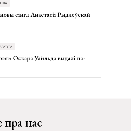
ЗЫКА
 новы сінгл Анастасіі Рыдлеўскай
АРАТУРА
эя» Оскара Уайльда выдалі па-
 пра нас