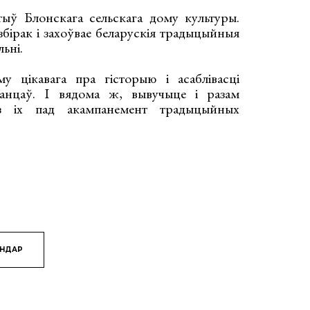
ў Блонскага сельскага дому культуры.
збірак і захоўвае беларускія традыцыйныя
льні.
у цікавага пра гісторыю і асаблівасці
танцаў. І вядома ж, вывучыце і разам
з іх пад акампанемент традыцыйных
ЯНДАР