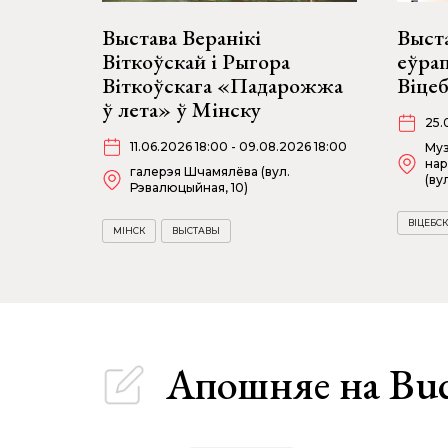
Выстава Веранікі
Выст
Віткоўскай і Рыгора
еўрап
Віткоўскага «Падарожжа
Віце
ў лета» ў Мінску
25.
11.06.2026 18:00 - 09.08.2026 18:00
Муз
нар
галерэя Шчамялёва (вул.
(ву
Рэвалюцыйная, 10)
ВІЦЕБСК
МІНСК
ВЫСТАВЫ
Апошняе
на Bu