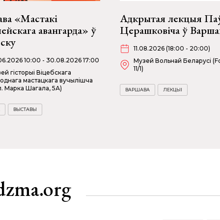
ава «Мастакі
Адкрытая лекцыя Па
ейскага авангарда» ў
Церашковіча ў Варша
бску
11.08.2026 (18:00 - 20:00)
06.2026 10:00 - 30.08.2026 17:00
Музей Вольнай Беларусі (Fo
11/1)
ей гісторыі Віцебскага
однага мастацкага вучылішча
л. Марка Шагала, 5А)
ВАРШАВА
ЛЕКЦЫІ
ВЫСТАВЫ
dzma.org