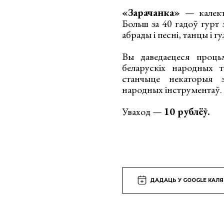
«Зарачанка»
— калекты
Больш за 40 гадоў гурт 
абрады і песні, танцы і гу
Вы даведаецеся процьм
беларускіх народных 
станчыце некаторыя 
народных інструментаў.
Уваход —
10 рублёў.
ДАДАЦЬ У GOOGLE КАЛ