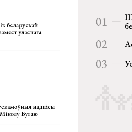
Ш
01
ік беларускай
б
замест уласнага
02
А
03
У
ускамоўныя надпісы
е Міколу Бугаю