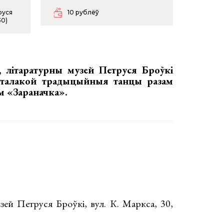
руся
10 рублёў
30)
, літаратурны музей Петруся Броўкі
 талакой традыцыйныя танцы разам
м «Зараначка»
.
зей Петруся Броўкі, вул. К. Маркса, 30,