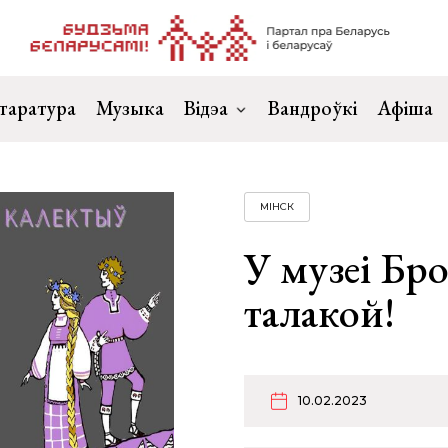
таратура
Музыка
Відэа
Вандроўкі
Афіша
МІНСК
У музеі Бро
талакой!
10.02.2023