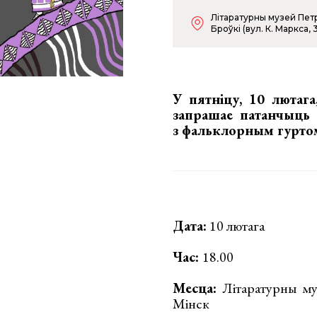
Літаратурны музей Пет
Броўкі (вул. К. Маркса, 
У пятніцу, 10 лютага
запрашае патанчыць
з
фальклорным гурто
Дата:
10 лютага
Час:
18.00
Месца:
Літаратурны му
Мінск