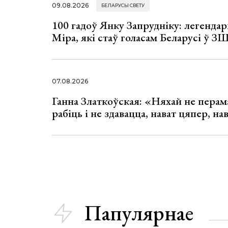
09.08.2026
БЕЛАРУСЫ СВЕТУ
100 гадоў Янку Запрудніку: легенда
Міра, які стаў голасам Беларусі ў З
07.08.2026
Ганна Златкоўская: «Няхай не перама
рабіць і не здавацца, нават цяпер, на
Папулярнае