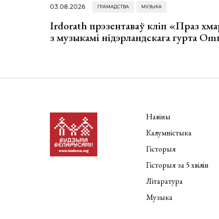
03.08.2026
ГРАМАДСТВА
МУЗЫКА
Irdorath прэзентаваў кліп «Праз хм
з музыкамі нідэрландскага гурта Om
Навіны
Калумністыка
Гісторыя
Гісторыя за 5 хвілін
Літаратура
Музыка