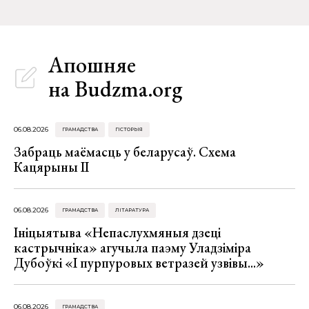
Апошняе
на Budzma.org
06.08.2026
ГРАМАДСТВА
ГІСТОРЫЯ
Забраць маёмасць у беларусаў. Схема
Кацярыны ІІ
06.08.2026
ГРАМАДСТВА
ЛІТАРАТУРА
Ініцыятыва «Непаслухмяныя дзеці
кастрычніка» агучыла паэму Уладзіміра
Дубоўкі «І пурпуровых ветразей узвівы...»
06.08.2026
ГРАМАДСТВА