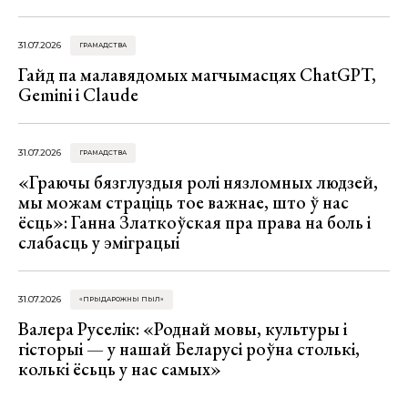
31.07.2026
ГРАМАДСТВА
Гайд па малавядомых магчымасцях ChatGPT,
Gemini і Claude
31.07.2026
ГРАМАДСТВА
«Граючы бязглуздыя ролі нязломных людзей,
мы можам страціць тое важнае, што ў нас
ёсць»: Ганна Златкоўская пра права на боль і
слабасць у эміграцыі
31.07.2026
«ПРЫДАРОЖНЫ ПЫЛ»
Валера Руселік: «Роднай мовы, культуры і
гісторыі — у нашай Беларусі роўна столькі,
колькі ёсьць у нас самых»