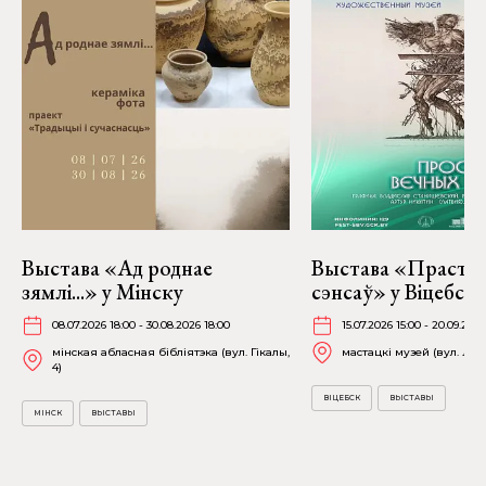
Выстава «Ад роднае
Выстава «Прастор
зямлі...» у Мінску
сэнсаў» у Віцебску
08.07.2026 18:00 - 30.08.2026 18:00
15.07.2026 15:00 - 20.09.2026
мінская абласная бібліятэка (вул. Гікалы,
мастацкі музей (вул. Лені
4)
ВІЦЕБСК
ВЫСТАВЫ
МІНСК
ВЫСТАВЫ