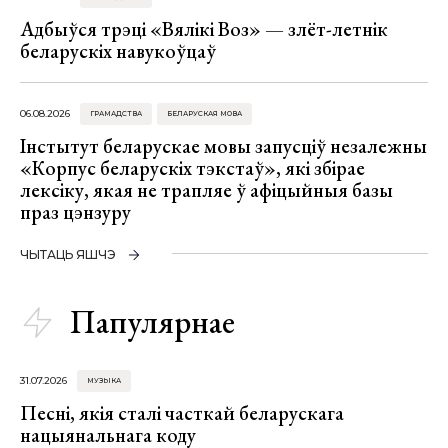
Адбыўся трэці «Вялікі Воз» — злёт-летнік
беларускіх навукоўцаў
06.08.2026
ГРАМАДСТВА
БЕЛАРУСКАЯ МОВА
Інстытут беларускае мовы запусціў незалежны
«Корпус беларускіх тэкстаў», які збірае
лексіку, якая не трапляе ў афіцыйныя базы
праз цэнзуру
ЧЫТАЦЬ ЯШЧЭ
Папулярнае
31.07.2026
МУЗЫКА
Песні, якія сталі часткай беларускага
нацыянальнага коду