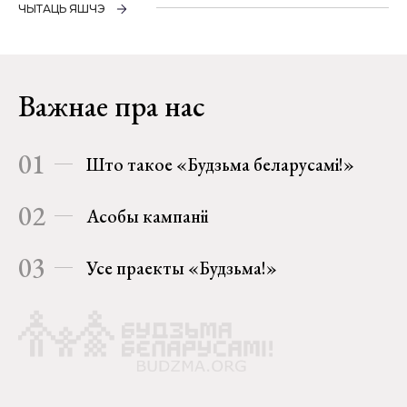
ЧЫТАЦЬ ЯШЧЭ
Важнае пра нас
01
Што такое «Будзьма беларусамі!»
02
Асобы кампаніі
03
Усе праекты «Будзьма!»