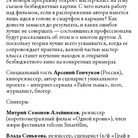
съемок безбюджетных картин. С чего начать работу
над фильмом, если в распоряжении автора имеется
лишь идея в голове и смартфон в кармане? Как
довести замысел до результата, и каких ошибок
лучше не совершать — состоявшиеся профессионалы
будут рассказывать об этом и о многом другом. А
поскольку теория лучше всего усваивается, когда ее
сопровождает практика, важной частью мастер-
класса станет изучение находок и открытий
безбюджетного кино на конкретных примерах.
Специальный гость
Арсений Гончуков
(Россия),
кинорежиссер, автор и сценарист уникального
проекта – интернет-сериала «Район тьмы», поэт,
журналист, блогер.
Спикеры:
Митрий Семенов-Алейников
, режиссер
(короткометражный фильм «Одной крови»), член
жюри фестиваля velcom Smartfilm;
Влада Сенькова
, режиссер, сценарист (к/ф «Граф в