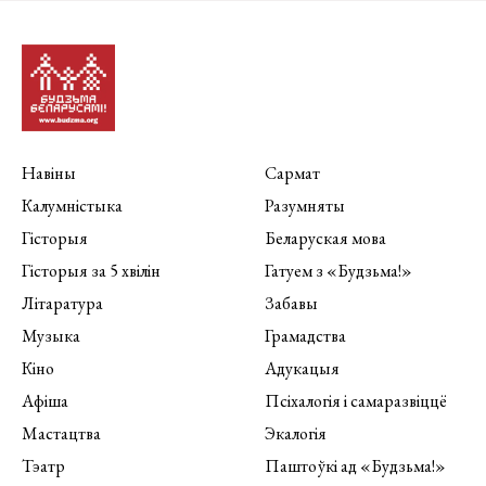
Навіны
Сармат
Калумністыка
Разумняты
Гісторыя
Беларуская мова
Гісторыя за 5 хвілін
Гатуем з «Будзьма!»
Літаратура
Забавы
Музыка
Грамадства
Кіно
Адукацыя
Афіша
Псіхалогія і самаразвіццё
Мастацтва
Экалогія
Тэатр
Паштоўкі ад «Будзьма!»