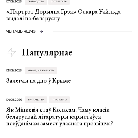
07.08.2026
ГРАМАДСТВА
ЛІТАРАТУРА
«Партрэт Дорыяна Грэя» Оскара Уайльда
выдалі па-беларуску
ЧЫТАЦЬ ЯШЧЭ
Папулярнае
05.08.2026
«МАМА, НЕ ЖУРЫСЯ!»
Залегчы на дно ў Крыме
04.08.2026
ГРАМАДСТВА
ЛІТАРАТУРА
Як Міцкевіч стаў Коласам. Чаму класік
беларускай літаратуры карыстаўся
псеўданімам замест уласнага прозвішча?