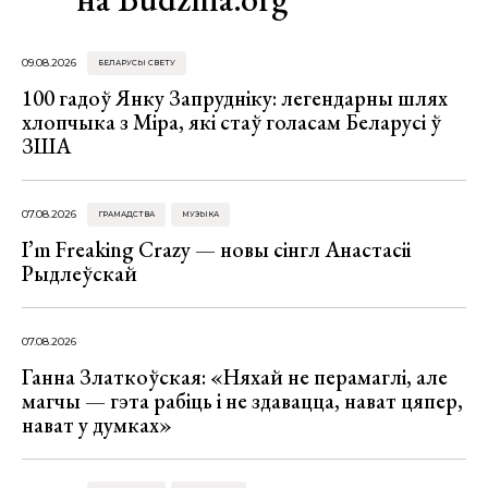
09.08.2026
БЕЛАРУСЫ СВЕТУ
100 гадоў Янку Запрудніку: легендарны шлях
хлопчыка з Міра, які стаў голасам Беларусі ў
ЗША
07.08.2026
ГРАМАДСТВА
МУЗЫКА
I’m Freaking Crazy — новы сінгл Анастасіі
Рыдлеўскай
07.08.2026
Ганна Златкоўская: «Няхай не перамаглі, але
магчы — гэта рабіць і не здавацца, нават цяпер,
нават у думках»