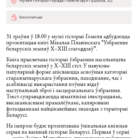
Музей гісторыі горада Гомеля (вул.Пушкіна, 32)
Бясплатнае
31 траўня ў 18.00 у музеі гісторыі Гомеля адбудзецца
прэзентацыя кнігі Мікалая Плавінскага “Узбраенне
беларускіх земляў Х–ХIII стагоддзяў”.
Кніга прысвечана гісторыі ўзбраення насельніцтва
беларускіх земляў у Х–ХІІІ стст. У навукова-
папулярнай форме апісваюцца асноўныя катэгорыі
старажытнарускага ўзбраення, паходжанне, час і
асаблівасці выкарыстання пэўных відаў
наступальнай зброі і засцерагальнага ўзбраення.
Тэкст суправаджаецца шматлікімі ілюстрацыямі,
высакаякаснымі прамалёўкамі, каляровымі
фотаздымкамі найцікавейшых знаходак з тэрыторыі
Беларусі.
На імпрэзе будзе прэзентавана ўнікальная кніжная
серыя па ваеннай гісторыі Беларусі. Першая ў серыі
— кніга Змітра Матвейчыка, прысвечаная паўстанню