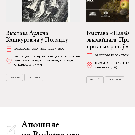
Выстава Арлена
Выстава «Паэзія
Кашкурэвіча ў Полацку
звычайнага. Прыг
простых рэчаў» у 
20.05.2026 10:00 - 30.04.2027 18:00
02.07.2026 10:00 - 13.09.202
мастацкая галерэя Полацкага гісторыка-
культурнага музея-запаведніка (вул.
Музей В. К. Бялыніцкага-
Стралецкая, 4A-4)
Ленінская, 37)
ПОЛАЦК
ВЫСТАВЫ
МАГІЛЁЎ
ВЫСТАВЫ
Апошняе
на Budzma.org