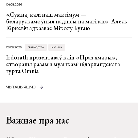
04.08.2026
«Сумна, калі наш максімум —
беларускамоўныя надпісы на магілах». Алесь
Кіркевіч адказвае Міколу Бугаю
03.08.2026
ГРАМАДСТВА
МУЗЫКА
Irdorath прэзентаваў кліп «Праз хмары»,
створаны разам з музыкамі нідэрландскага
гурта Omnia
ЧЫТАЦЬ ЯШЧЭ
Важнае пра нас