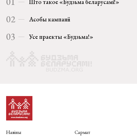
01
Што такое «Будзьма беларусамі!»
02
Асобы кампаніі
03
Усе праекты «Будзьма!»
Навіны
Сармат