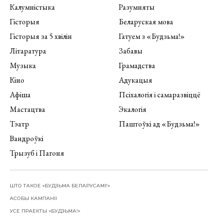
Калумністыка
Разумняты
Гісторыя
Беларуская мова
Гісторыя за 5 хвілін
Гатуем з «Будзьма!»
Літаратура
Забавы
Музыка
Грамадства
Кіно
Адукацыя
Афіша
Псіхалогія і самаразвіццё
Мастацтва
Экалогія
Тэатр
Паштоўкі ад «Будзьма!»
Вандроўкі
Трызуб і Пагоня
ШТО ТАКОЕ «БУДЗЬМА БЕЛАРУСАМІ!»
АСОБЫ КАМПАНІІ
УСЕ ПРАЕКТЫ «БУДЗЬМА!»