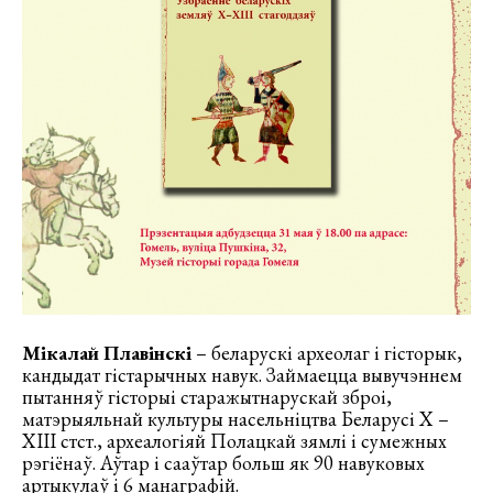
Мікалай Плавінскі
– беларускі археолаг і гісторык,
кандыдат гістарычных навук. Займаецца вывучэннем
пытанняў гісторыі старажытнарускай зброі,
матэрыяльнай культуры насельніцтва Беларусі X –
XIII стст., археалогіяй Полацкай зямлі і сумежных
рэгіёнаў. Аўтар і сааўтар больш як 90 навуковых
артыкулаў і 6 манаграфій.