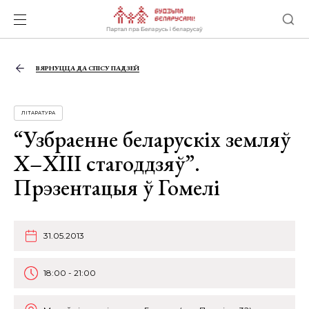
ВЯРНУЦЦА ДА СПІСУ ПАДЗЕЙ
ЛІТАРАТУРА
“Узбраенне беларускіх земляў
Х–ХIII стагоддзяў”.
Прэзентацыя ў Гомелі
31.05.2013
18:00 - 21:00