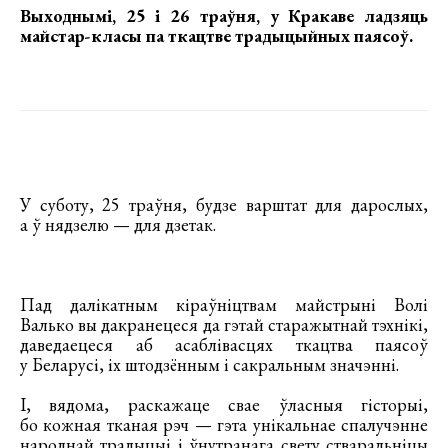
Выходнымі, 25 і 26 траўня, у Кракаве ладзяць
майстар-класы па ткацтве традыцыйных паясоў
.
У суботу, 25 траўня, будзе варштат для дарослых,
а ў нядзелю — для дзетак.
Пад далікатным кіраўніцтвам майстрыні Волі
Валько вы дакранецеся да гэтай старажытнай тэхнікі,
даведаецеся аб асаблівасцях ткацтва паясоў
у Беларусі, іх штодзённым і сакральным значэнні.
І, вядома, раскажаце свае ўласныя гісторыі,
бо кожная тканая рэч — гэта унікальнае спалучэнне
народнай традыцыі і ўнутранага свету стваральніцы