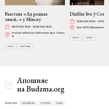
Выстава «Ад роднае
Diafilm live ў Сопа
зямлі...» у Мінску
15.08.2026 (19:00 - 20:30)
08.07.2026 18:00 - 30.08.2026 18:00
Teatr BOTO (Bohaterów Mo
мінская абласная бібліятэка (вул. Гікалы,
4)
СОПАТ
ІНШАЕ
МІНСК
ВЫСТАВЫ
Апошняе
на Budzma.org
05.08.2026
ГРАМАДСТВА
ГІСТОРЫЯ
АСОБА