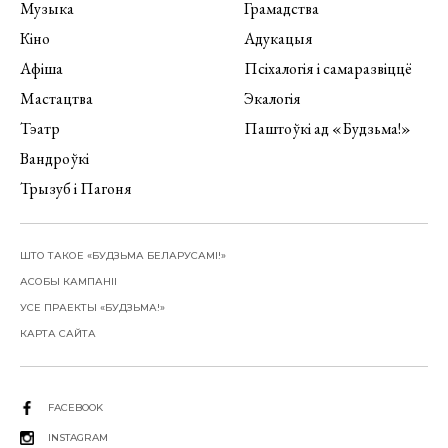
Музыка
Грамадства
Кіно
Адукацыя
Афіша
Псіхалогія і самаразвіццё
Мастацтва
Экалогія
Тэатр
Паштоўкі ад «Будзьма!»
Вандроўкі
Трызуб і Пагоня
ШТО ТАКОЕ «БУДЗЬМА БЕЛАРУСАМІ!»
АСОБЫ КАМПАНІІ
УСЕ ПРАЕКТЫ «БУДЗЬМА!»
КАРТА САЙТА
FACEBOOK
INSTAGRAM