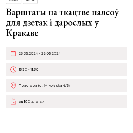
КРАКАЎ
ІНШАЕ
Варштаты па ткацтве паясоў
для дзетак і дарослых у
Кракаве
25.05.2024 - 26.05.2024
15:30 - 11:30
Прастора (ul. Mikołajska 4/6)
ад 100 злотых