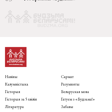
Навіны
Сармат
Калумністыка
Разумняты
Гісторыя
Беларуская мова
Гісторыя за 5 хвілін
Гатуем з «Будзьма!»
Літаратура
Забавы