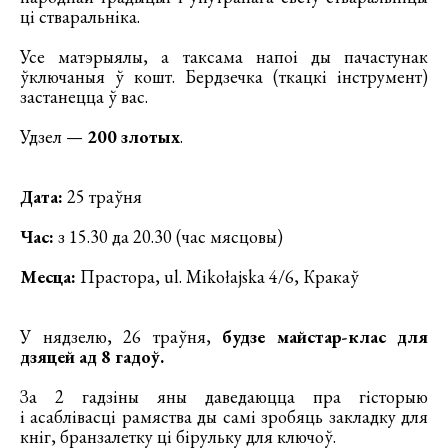
ці стваральніка.
Усе матэрыялы, а таксама напоі ды пачастунак
ўключаныя ў кошт. Бердзечка (ткацкі інструмент)
застанецца ў вас.
Удзел —
200 злотых
.
Дата:
25 траўня
Час:
з 15.30 да 20.30 (час мясцовы)
Месца:
Прастора, ul. Mikołajska 4/6, Кракаў
У нядзелю, 26 траўня,
будзе майстар-клас для
дзяцей ад 8 гадоў.
За 2 гадзіны яны даведаюцца пра гісторыю
і асаблівасці рамяства ды самі зробяць закладку для
кніг, бранзалетку ці бірульку для ключоў.