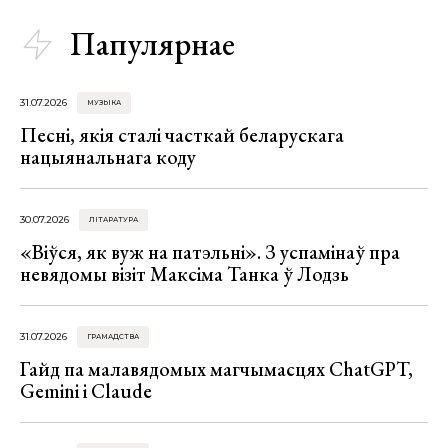
Папулярнае
31.07.2026
МУЗЫКА
Песні, якія сталі часткай беларускага
нацыянальнага коду
30.07.2026
ЛІТАРАТУРА
«Віўся, як вуж на патэльні». З успамінаў пра
невядомы візіт Максіма Танка ў Лодзь
31.07.2026
ГРАМАДСТВА
Гайд па малавядомых магчымасцях ChatGPT,
Gemini і Claude