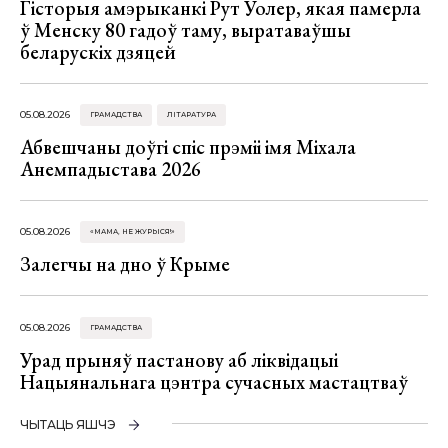
Гісторыя амэрыканкі Рут Уолер, якая памерла
ў Менску 80 гадоў таму, выратаваўшы
беларускіх дзяцей
05.08.2026
ГРАМАДСТВА
ЛІТАРАТУРА
Абвешчаны доўгі спіс прэміі імя Міхала
Анемпадыстава 2026
05.08.2026
«МАМА, НЕ ЖУРЫСЯ!»
Залегчы на дно ў Крыме
05.08.2026
ГРАМАДСТВА
Урад прыняў пастанову аб ліквідацыі
Нацыянальнага цэнтра сучасных мастацтваў
ЧЫТАЦЬ ЯШЧЭ