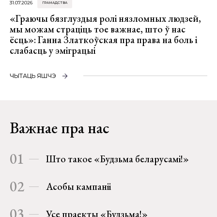
31.07.2026
ГРАМАДСТВА
«Граючы бязглуздыя ролі нязломных людзей,
мы можам страціць тое важнае, што ў нас
ёсць»: Ганна Златкоўская пра права на боль і
слабасць у эміграцыі
ЧЫТАЦЬ ЯШЧЭ
Важнае пра нас
01
Што такое «Будзьма беларусамі!»
02
Асобы кампаніі
03
Усе праекты «Будзьма!»