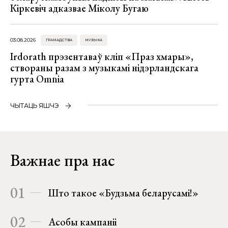
Кіркевіч адказвае Міколу Бугаю
03.08.2026
ГРАМАДСТВА
МУЗЫКА
Irdorath прэзентаваў кліп «Праз хмары»,
створаны разам з музыкамі нідэрландскага
гурта Omnia
ЧЫТАЦЬ ЯШЧЭ
Важнае пра нас
01
Што такое «Будзьма беларусамі!»
02
Асобы кампаніі