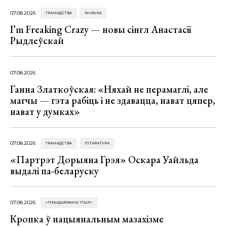
07.08.2026
ГРАМАДСТВА
МУЗЫКА
I’m Freaking Crazy — новы сінгл Анастасіі
Рыдлеўскай
07.08.2026
Ганна Златкоўская: «Няхай не перамаглі, але
магчы — гэта рабіць і не здавацца, нават цяпер,
нават у думках»
07.08.2026
ГРАМАДСТВА
ЛІТАРАТУРА
«Партрэт Дорыяна Грэя» Оскара Уайльда
выдалі па-беларуску
07.08.2026
«ПРЫДАРОЖНЫ ПЫЛ»
Кропка ў нацыянальным мазахізме