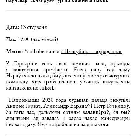
Дата:
13 студзеня
Час:
19:00 (час мінскі)
Месца:
YouTube-канал
«Не згубіць — адрадзіць»
У Горвартсе ёсць свая таемная зала, прывіды
і каштоўныя артэфакты. Яшчэ пару год таму
Нараўлянскі палац быў унесены ў спіс архітэктурных
помнікаў, якія трэба паспець убачыць, пакуль яны
канчаткова не зніклі.
Напрыканцы 2020 года будынак палаца выкупілі
Андрэй Горват, Аляксандр Баранаў і Пётр Кузняцоў.
За гэты час, дзякуючы сотням валанцёраў, ён быў
ачышчаны ад завалаў і зараз чакае кансервацыі
і новага даху. Яму патрэбная наша дапамога.