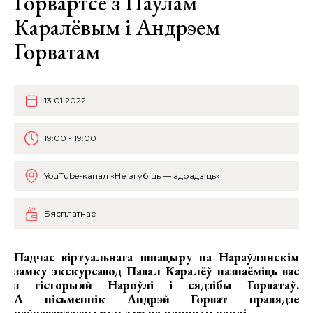
Горвартсе з Паўлам
Каралёвым і Андрэем
Горватам
13.01.2022
19:00 - 19:00
YouTube-канал «Не згубіць — адрадзіць»
Бясплатнае
Падчас віртуальнага шпацыру па Нараўлянскім
замку экскурсавод Павал Каралёў пазнаёміць вас
з гісторыяй Нароўлі і сядзібы Горватаў.
А пісьменнік Андрэй Горват правядзе
паўнавартасны рум-тур па кожным пакоі.