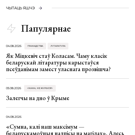
ЧЫТАЦЬ ЯШЧЭ
Папулярнае
04.08.2026
ГРАМАДСТВА
ЛІТАРАТУРА
Як Міцкевіч стаў Коласам. Чаму класік
беларускай літаратуры карыстаўся
псеўданімам замест уласнага прозвішча?
05.08.2026
«МАМА, НЕ ЖУРЫСЯ!»
Залегчы на дно ў Крыме
04.08.2026
«Сумна, калі наш максімум —
беларускамоўныя надпісы на магілах». Алесь