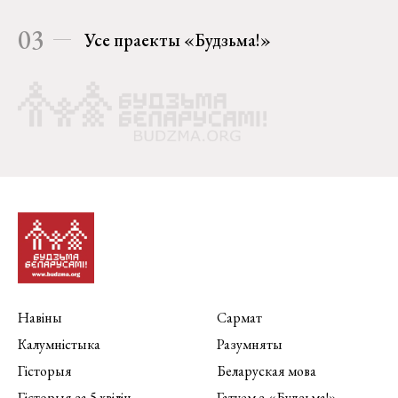
03
Усе праекты «Будзьма!»
Навіны
Сармат
Калумністыка
Разумняты
Гісторыя
Беларуская мова
Гісторыя за 5 хвілін
Гатуем з «Будзьма!»