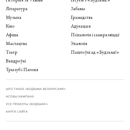
Літаратура
Забавы
Музыка
Грамадства
Кіно
Адукацыя
Афіша
Псіхалогія і самаразвіццё
Мастацтва
Экалогія
Тэатр
Паштоўкі ад «Будзьма!»
Вандроўкі
Трызуб і Пагоня
ШТО ТАКОЕ «БУДЗЬМА БЕЛАРУСАМІ!»
АСОБЫ КАМПАНІІ
УСЕ ПРАЕКТЫ «БУДЗЬМА!»
КАРТА САЙТА