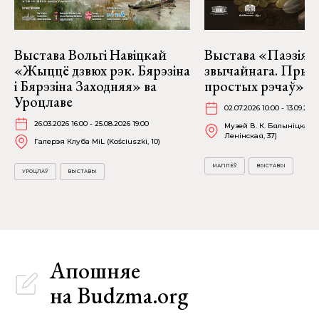
Выстава Вольгі Навіцкай
Выстава «Паэзія
«Жыццё дзвюх рэк. Бярэзіна
звычайнага. Прыг
і Бярэзіна Заходняя» ва
простых рэчаў» у 
Уроцлаве
02.07.2026 10:00 - 13.09.202
26.03.2026 16:00 - 25.08.2026 19:00
Музей В. К. Бялыніцкага-
Ленінская, 37)
Галерэя Клуба MiL (Kościuszki, 10)
МАГІЛЁЎ
ВЫСТАВЫ
УРОЦЛАЎ
ВЫСТАВЫ
Апошняе
на Budzma.org