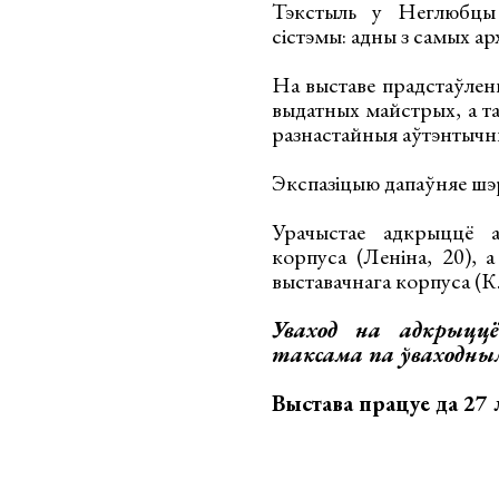
Тэкстыль у Неглюбцы 
сістэмы: адны з самых а
На выставе прадстаўлен
выдатных майстрых, а т
разнастайныя аўтэнтычны
Экспазіцыю дапаўняе шэр
Урачыстае адкрыццё 
корпуса (Леніна, 20), 
выставачнага корпуса (К.
Уваход на адкрыц
таксама па ўваходным
Выстава працуе да 27 