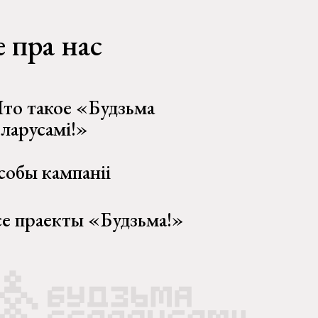
 пра нас
то такое «Будзьма
еларусамі!»
собы кампаніі
се праекты «Будзьма!»