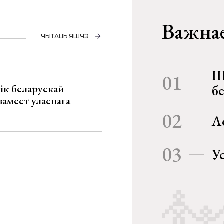
Важнае
ЧЫТАЦЬ ЯШЧЭ
Ш
01
ік беларускай
б
замест уласнага
02
А
03
У