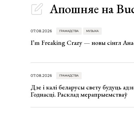
Апошняе
на Bu
07.08.2026
ГРАМАДСТВА
МУЗЫКА
I’m Freaking Crazy — новы сінгл Ана
07.08.2026
ГРАМАДСТВА
Дзе і калі беларусы свету будуць ад
Годнасці. Расклад мерапрыемстваў