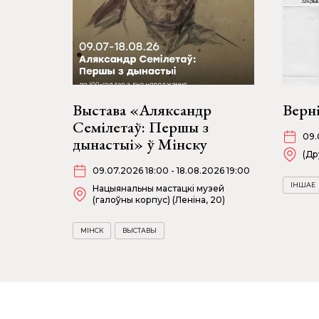
Выстава «Аляксандр
Верн
Семілетаў: Першы з
09.
дынастыі» ў Мінску
(Др
09.07.2026 18:00 - 18.08.2026 19:00
ІНШАЕ
Нацыянальны мастацкі музей
(галоўны корпус) (Леніна, 20)
МІНСК
ВЫСТАВЫ