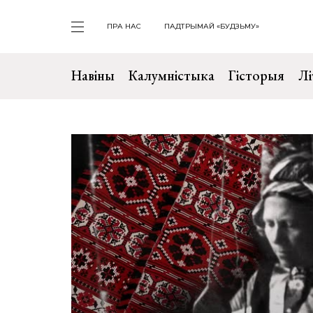
ПРА НАС
ПАДТРЫМАЙ «БУДЗЬМУ»
Навіны
Калумністыка
Гісторыя
Лі