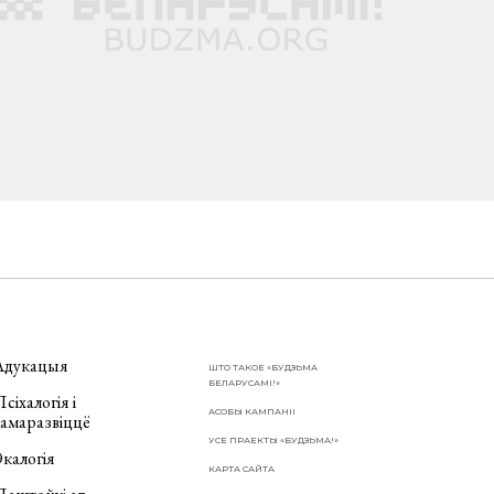
Адукацыя
ШТО ТАКОЕ «БУДЗЬМА
БЕЛАРУСАМІ!»
сіхалогія і
АСОБЫ КАМПАНІІ
самаразвіццё
УСЕ ПРАЕКТЫ «БУДЗЬМА!»
калогія
КАРТА САЙТА