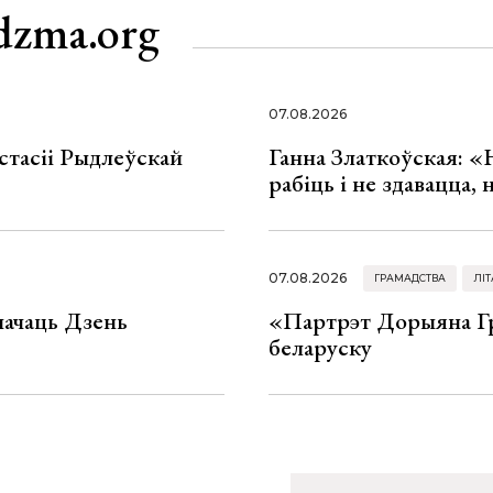
dzma.org
07.08.2026
стасіі Рыдлеўскай
Ганна Златкоўская: «
рабіць і не здавацца,
07.08.2026
ГРАМАДСТВА
ЛІТ
значаць Дзень
«Партрэт Дорыяна Гр
беларуску