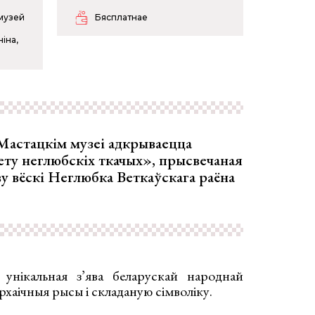
музей
Бясплатнае
іна,
у Мастацкім музеі адкрываецца
ету неглюбскіх ткачых», прысвечаная
 вёскі Неглюбка Веткаўскага раёна
унікальная з’ява беларускай народнай
архаічныя рысы і складаную сімволіку.