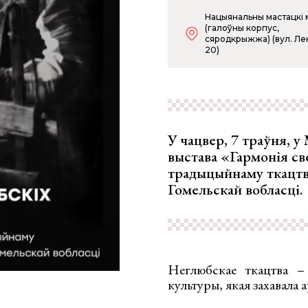
Нацыянальны мастацкі 
(галоўны корпус,
сяродкрыжжа) (вул. Лен
20)
У чацвер, 7 траўня, 
выстава «Гармонія св
традыцыйнаму ткацтву
Гомельскай вобласці.
Неглюбскае ткацтва – 
культуры, якая захавала 