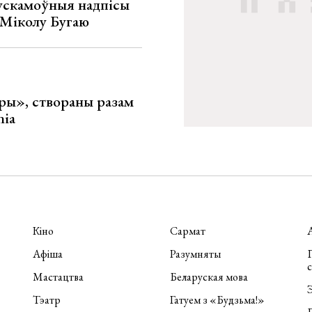
ускамоўныя надпісы
е Міколу Бугаю
ары», створаны разам
nia
Кіно
Сармат
Афіша
Разумняты
П
Мастацтва
Беларуская мова
Э
Тэатр
Гатуем з «Будзьма!»