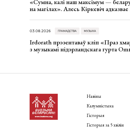
«Сумна, калі наш максімум — белар
на магілах». Алесь Кіркевіч адказва
03.08.2026
ГРАМАДСТВА
МУЗЫКА
Irdorath прэзентаваў кліп «Праз хм
з музыкамі нідэрландскага гурта Om
Навіны
Калумністыка
Гісторыя
Гісторыя за 5 хвілін