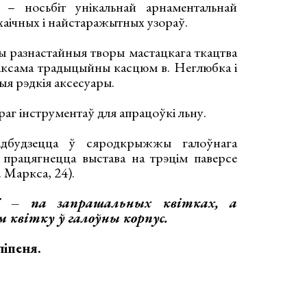
– носьбіт унікальнай арнаментальнай
рхаічных і найстаражытных узораў.
ы разнастайныя творы мастацкага ткацтва
аксама традыцыйны касцюм в. Неглюбка і
я рэдкія аксесуары.
аг інструментаў для апрацоўкі льну.
адбудзецца ў сяродкрыжжы галоўнага
а працягнецца выстава на трэцім паверсе
 Маркса, 24).
цё –
па запрашальных квітках, а
 квітку ў галоўны корпус.
ліпеня.