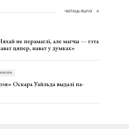
ЧЫТАЦЬ ЯШЧЭ
Няхай не перамаглі, але магчы — гэта
 нават цяпер, нават у думках»
АРАТУРА
эя» Оскара Уайльда выдалі па-