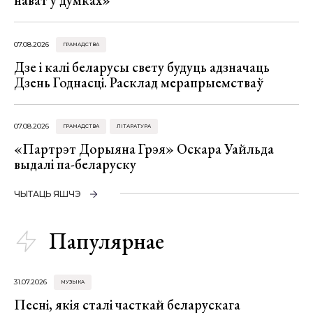
нават у думках»
07.08.2026
ГРАМАДСТВА
Дзе і калі беларусы свету будуць адзначаць
Дзень Годнасці. Расклад мерапрыемстваў
07.08.2026
ГРАМАДСТВА
ЛІТАРАТУРА
«Партрэт Дорыяна Грэя» Оскара Уайльда
выдалі па-беларуску
ЧЫТАЦЬ ЯШЧЭ
Папулярнае
31.07.2026
МУЗЫКА
Песні, якія сталі часткай беларускага