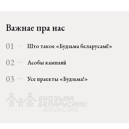
Важнае пра нас
01
Што такое «Будзьма беларусамі!»
02
Асобы кампаніі
03
Усе праекты «Будзьма!»