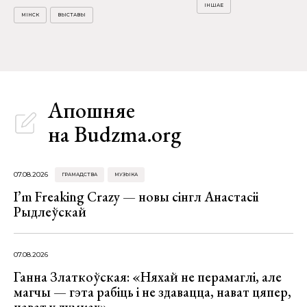
ІНШАЕ
МІНСК
ВЫСТАВЫ
Апошняе
на Budzma.org
07.08.2026
ГРАМАДСТВА
МУЗЫКА
I’m Freaking Crazy — новы сінгл Анастасіі
Рыдлеўскай
07.08.2026
Ганна Златкоўская: «Няхай не перамаглі, але
магчы — гэта рабіць і не здавацца, нават цяпер,