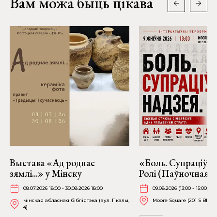
Вам можа быць цікава
Выстава «Ад роднае
«Боль. Супраціў. 
зямлі...» у Мінску
Ролі (Паўночная К
08.07.2026 18:00 - 30.08.2026 18:00
09.08.2026 (13:00 - 15:00)
мінская абласная бібліятэка (вул. Гікалы,
Moore Square (201 S Blount
4)