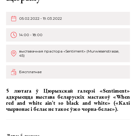
05.02.2022 - 19.03.2022
14:00 - 18:00
выставачная прастора «Sentiment» (Murwiesenstrasse,
45)
Бясплатнае
5 лютага ў Цюрыхскай галерэі «Sentiment»
адкрыецца выстава беларускіх мастакоў «When
red and white ain’t so black and white» («Калі
чырвонае і белае не такое ўжо чорна-белае»).
Дата:
5 лютага