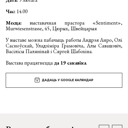
Час:
14.00
Месца:
выставачная прастора «Sentiment»,
Murwiesenstrasse, 45, Цюрых, Швейцарыя
У выставе можна пабачыць работы Андрэя Анро, Олі
Сасноўскай, Уладзіміра Грамовіча, Алы Савашэвіч,
Васілісы Палянінай і Сяргей Шабохіна.
Выстава працягнецца
да 19 сакавіка
.
ДАДАЦЬ У GOOGLE КАЛЯНДАР