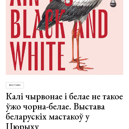
ВЫСТАВЫ
Калі чырвонае і белае не такое
ўжо чорна-белае. Выстава
беларускіх мастакоў у
Цюрыху