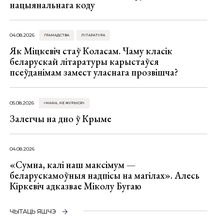
нацыянальнага коду
04.08.2026
ГРАМАДСТВА
ЛІТАРАТУРА
Як Міцкевіч стаў Коласам. Чаму класік
беларускай літаратуры карыстаўся
псеўданімам замест уласнага прозвішча?
05.08.2026
«МАМА, НЕ ЖУРЫСЯ!»
Залегчы на дно ў Крыме
04.08.2026
«Сумна, калі наш максімум —
беларускамоўныя надпісы на магілах». Алесь
Кіркевіч адказвае Міколу Бугаю
ЧЫТАЦЬ ЯШЧЭ