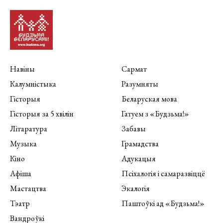
Навіны
Сармат
Калумністыка
Разумняты
Гісторыя
Беларуская мова
Гісторыя за 5 хвілін
Гатуем з «Будзьма!»
Літаратура
Забавы
Музыка
Грамадства
Кіно
Адукацыя
Афіша
Псіхалогія і самаразвіццё
Мастацтва
Экалогія
Тэатр
Паштоўкі ад «Будзьма!»
Вандроўкі