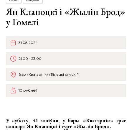
ГОМЕЛЬ
КАНЦЭРТЫ
Ян Клапоцкі і «Жылін Брод»
у Гомелі
31.08.2024
21:00 - 23:00
бар «Кватэрнік» (Білецкі спуск, 1)
10 рублёў
У суботу, 31 жніўня, у бары «Кватэрнік»
грае
канцэрт Ян Клапоцкі і гурт «Жылін Брод».