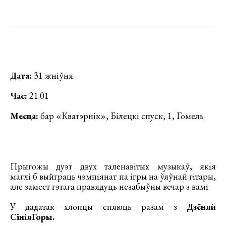
Дата:
31 жніўня
Час:
21.01
Месца:
бар «Кватэрнік», Білецкі спуск, 1, Гомель
Прыгожы дуэт двух таленавітых музыкаў, якія
маглі б выйграць чэмпіянат па ігры на ўяўнай гітары,
але замест гэтага правядуць незабыўны вечар з вамі.
У дадатак хлопцы спяюць разам з
Дзёняй
СініяГоры.