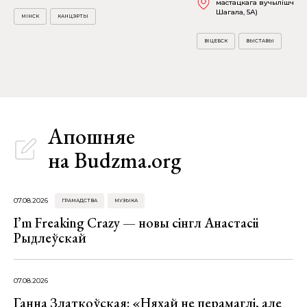
мастацкага вучылішча (в
Шагала, 5А)
МІНСК
КАНЦЭРТЫ
ВІЦЕБСК
ВЫСТАВЫ
Апошняе
на Budzma.org
07.08.2026
ГРАМАДСТВА
МУЗЫКА
I’m Freaking Crazy — новы сінгл Анастасіі
Рыдлеўскай
07.08.2026
Ганна Златкоўская: «Няхай не перамаглі, але