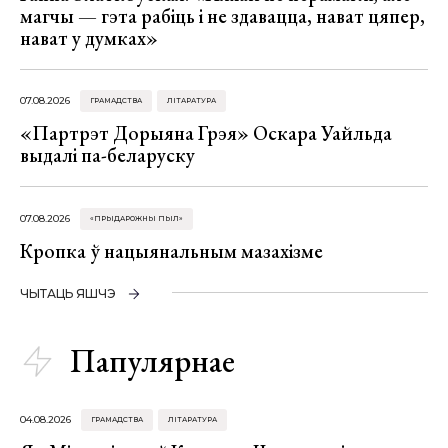
магчы — гэта рабіць і не здавацца, нават цяпер,
нават у думках»
07.08.2026
ГРАМАДСТВА
ЛІТАРАТУРА
«Партрэт Дорыяна Грэя» Оскара Уайльда
выдалі па-беларуску
07.08.2026
«ПРЫДАРОЖНЫ ПЫЛ»
Кропка ў нацыянальным мазахізме
ЧЫТАЦЬ ЯШЧЭ
Папулярнае
04.08.2026
ГРАМАДСТВА
ЛІТАРАТУРА