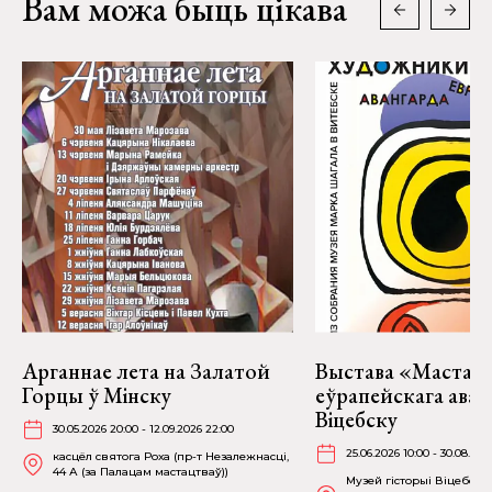
Вам можа быць цікава
Арганнае лета на Залатой
Выстава «Мастакі
Горцы ў Мінску
еўрапейскага аван
Віцебску
30.05.2026 20:00 - 12.09.2026 22:00
25.06.2026 10:00 - 30.08.202
касцёл святога Роха (пр-т Незалежнасці,
44 А (за Палацам мастацтваў))
Музей гісторыі Віцебска