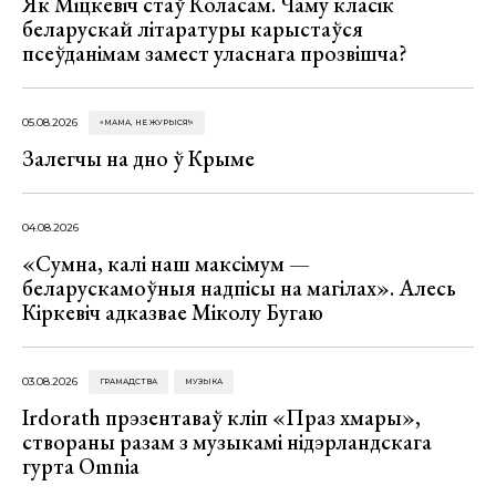
Як Міцкевіч стаў Коласам. Чаму класік
беларускай літаратуры карыстаўся
псеўданімам замест уласнага прозвішча?
05.08.2026
«МАМА, НЕ ЖУРЫСЯ!»
Залегчы на дно ў Крыме
04.08.2026
«Сумна, калі наш максімум —
беларускамоўныя надпісы на магілах». Алесь
Кіркевіч адказвае Міколу Бугаю
03.08.2026
ГРАМАДСТВА
МУЗЫКА
Irdorath прэзентаваў кліп «Праз хмары»,
створаны разам з музыкамі нідэрландскага
гурта Omnia