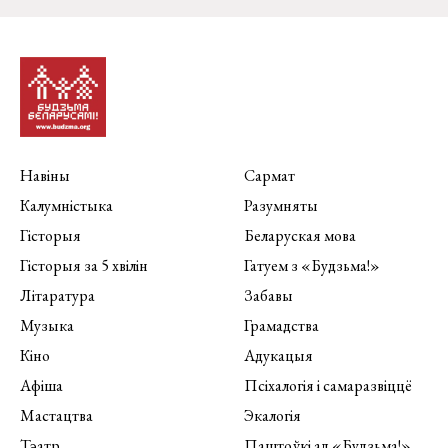
Навіны
Сармат
Калумністыка
Разумняты
Гісторыя
Беларуская мова
Гісторыя за 5 хвілін
Гатуем з «Будзьма!»
Літаратура
Забавы
Музыка
Грамадства
Кіно
Адукацыя
Афіша
Псіхалогія і самаразвіццё
Мастацтва
Экалогія
Тэатр
Паштоўкі ад «Будзьма!»