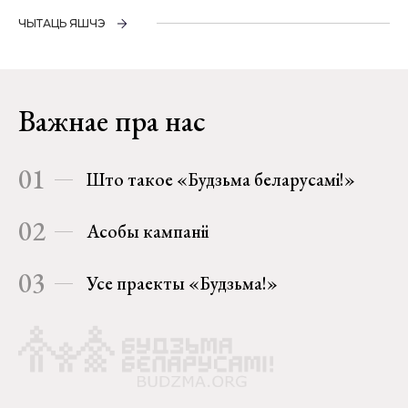
ЧЫТАЦЬ ЯШЧЭ
Важнае пра нас
01
Што такое «Будзьма беларусамі!»
02
Асобы кампаніі
03
Усе праекты «Будзьма!»