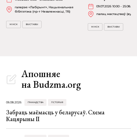
09.07.2026 10:00 - 25.08.202
галерэя «Лабірынт», Нацыянальная
бібліятэка (пр-т Незалежнасці, 116)
палац мастацтваў (вул. К
МІНСК
ВЫСТАВЫ
МІНСК
ВЫСТАВЫ
Апошняе
на Budzma.org
06.08.2026
ГРАМАДСТВА
ГІСТОРЫЯ
Забраць маёмасць у беларусаў. Схема
Кацярыны ІІ