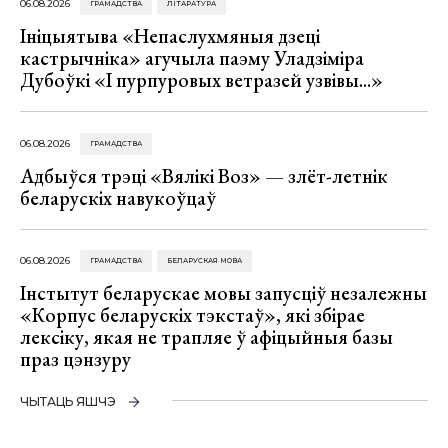
06.08.2026
ГРАМАДСТВА
ЛІТАРАТУРА
Ініцыятыва «Непаслухмяныя дзеці
кастрычніка» агучыла паэму Уладзіміра
Дубоўкі «І пурпуровых ветразей узвівы...»
06.08.2026
ГРАМАДСТВА
Адбыўся трэці «Вялікі Воз» — злёт-летнік
беларускіх навукоўцаў
06.08.2026
ГРАМАДСТВА
БЕЛАРУСКАЯ МОВА
Інстытут беларускае мовы запусціў незалежны
«Корпус беларускіх тэкстаў», які збірае
лексіку, якая не трапляе ў афіцыйныя базы
праз цэнзуру
ЧЫТАЦЬ ЯШЧЭ