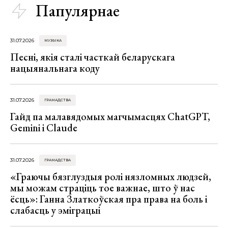
Папулярнае
31.07.2026
МУЗЫКА
Песні, якія сталі часткай беларускага
нацыянальнага коду
31.07.2026
ГРАМАДСТВА
Гайд па малавядомых магчымасцях ChatGPT,
Gemini і Claude
31.07.2026
ГРАМАДСТВА
«Граючы бязглуздыя ролі нязломных людзей,
мы можам страціць тое важнае, што ў нас
ёсць»: Ганна Златкоўская пра права на боль і
слабасць у эміграцыі