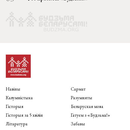
Навіны
Сармат
Калумністыка
Разумняты
Гісторыя
Беларуская мова
Гісторыя за 5 хвілін
Гатуем з «Будзьма!»
Літаратура
Забавы