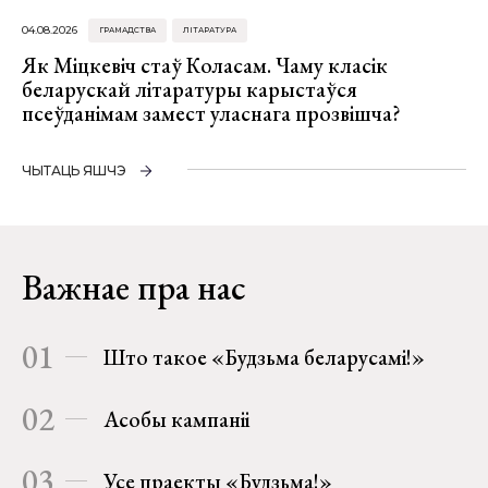
04.08.2026
ГРАМАДСТВА
ЛІТАРАТУРА
Як Міцкевіч стаў Коласам. Чаму класік
беларускай літаратуры карыстаўся
псеўданімам замест уласнага прозвішча?
ЧЫТАЦЬ ЯШЧЭ
Важнае пра нас
01
Што такое «Будзьма беларусамі!»
02
Асобы кампаніі
03
Усе праекты «Будзьма!»