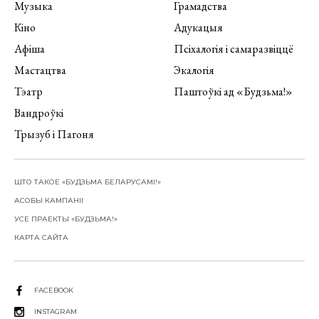
Музыка
Грамадства
Кіно
Адукацыя
Афіша
Псіхалогія і самаразвіццё
Мастацтва
Экалогія
Тэатр
Паштоўкі ад «Будзьма!»
Вандроўкі
Трызуб і Пагоня
ШТО ТАКОЕ «БУДЗЬМА БЕЛАРУСАМІ!»
АСОБЫ КАМПАНІІ
УСЕ ПРАЕКТЫ «БУДЗЬМА!»
КАРТА САЙТА
FACEBOOK
INSTAGRAM