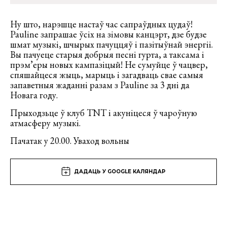
Ну што, нарэшце настаў час сапраўдных цудаў!
Pauline запрашае ўсіх на зімовы канцэрт, дзе будзе
шмат музыкі, шчырых пачуццяў і пазітыўнай энергіі.
Вы пачуеце старыя добрыя песні гурта, а таксама і
прэм’еры новых кампазіцый! Не сумуйце ў чацвер,
спяшайцеся жыць, марыць і загадваць свае самыя
запаветныя жаданні разам з Pauline за 3 дні да
Новага году.
Прыходзьце ў клуб TNT і акуніцеся ў чароўную
атмасферу музыкі.
Пачатак у 20.00. Уваход вольны
ДАДАЦЬ У GOOGLE КАЛЯНДАР