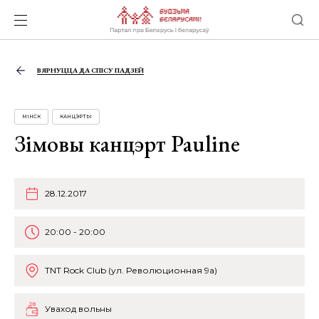
ВЯРНУЦЦА ДА СПІСУ ПАДЗЕЙ
МІНСК
КАНЦЭРТЫ
Зiмовы канцэрт Pauline
28.12.2017
20:00 - 20:00
TNT Rock Club (ул. Революционная 9а)
Уваход вольны