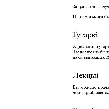
Запрашаюць далуча
Што гэта можа бы
Гутаркі
Адвольныя гутарк
Тэмы мусяць быць т
па ёй выказацца. А
Лекцыі
Вы можаце прачыт
добра разбіраецеся