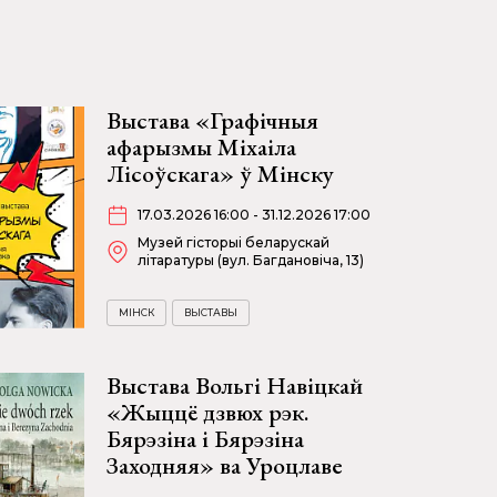
Выстава «Графічныя
афарызмы Міхаіла
Лісоўскага» ў Мінску
17.03.2026 16:00 - 31.12.2026 17:00
Музей гісторыі беларускай
літаратуры (вул. Багдановіча, 13)
МІНСК
ВЫСТАВЫ
Выстава Вольгі Навіцкай
«Жыццё дзвюх рэк.
Бярэзіна і Бярэзіна
Заходняя» ва Уроцлаве