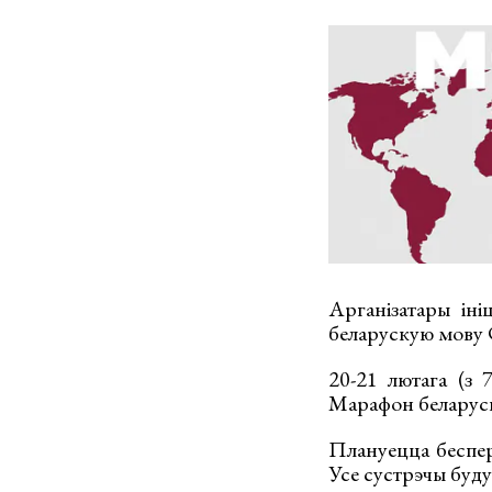
Арганізатары ін
беларускую мову С
20-21 лютага (з 
Марафон беларуска
Плануецца беспер
Усе сустрэчы буд