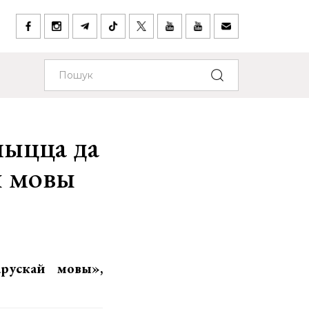
чыцца да
й мовы
рускай мовы»,