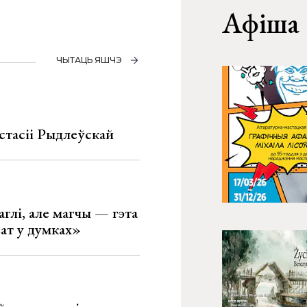
Афіша
ЧЫТАЦЬ ЯШЧЭ
стасіі Рыдлеўскай
глі, але магчы — гэта
ват у думках»