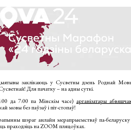
іцыятывы заклікаюць у Сусветны дзень Роднай Мов
усветнай! Для пачатку – на адны суткі.
7:00 да 7:00 па Мінскім часе)
арганізатары абвяшча
й мовы без паўзаў і піт-стопаў!
апынны шэраг анлайн мерапрыемстваў па-беларуску 
уць праходзіць на ZOOM пляцоўках.