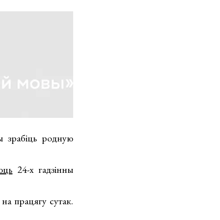
ы зрабіць родную
юць
24-х гадзінны
на працягу сутак.