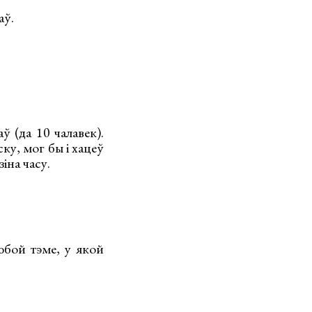
аў.
 (да 10 чалавек).
ку, мог бы і хацеў
іна часу.
юбой тэме, у якой