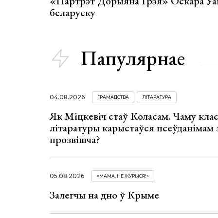
«Партрэт Дорыяна Грэя» Оскара Уай
беларуску
Папулярнае
04.08.2026
ГРАМАДСТВА
ЛІТАРАТУРА
Як Міцкевіч стаў Коласам. Чаму клас
літаратуры карыстаўся псеўданімам 
прозвішча?
05.08.2026
«МАМА, НЕ ЖУРЫСЯ!»
Залегчы на дно ў Крыме