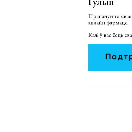
Гульні
Прапануйце свае 
анлайн фармаце.
Калі ў вас ёсць с