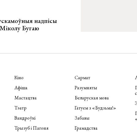
ускамоўныя надпісы
е Міколу Бугаю
Кіно
Сармат
Афіша
Разумняты
П
Мастацтва
Беларуская мова
Э
Тэатр
Гатуем з «Будзьма!»
Вандроўкі
Забавы
Трызуб і Пагоня
Грамадства