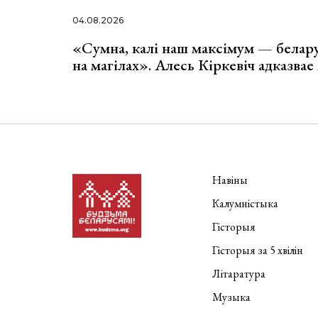
04.08.2026
«Сумна, калі наш максімум — белар
на магілах». Алесь Кіркевіч адказва
Навіны
Калумністыка
Гісторыя
Гісторыя за 5 хвілін
Літаратура
Музыка