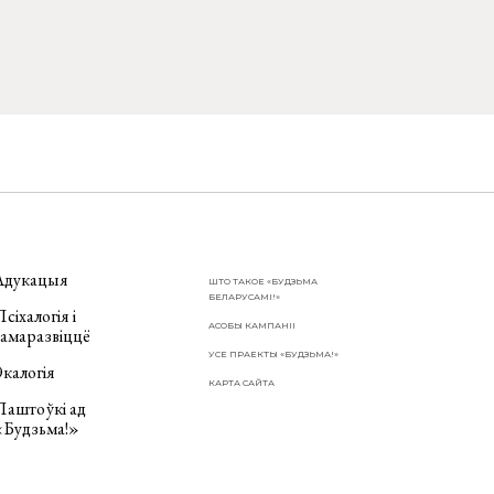
Адукацыя
ШТО ТАКОЕ «БУДЗЬМА
БЕЛАРУСАМІ!»
сіхалогія і
АСОБЫ КАМПАНІІ
самаразвіццё
УСЕ ПРАЕКТЫ «БУДЗЬМА!»
калогія
КАРТА САЙТА
Паштоўкі ад
«Будзьма!»