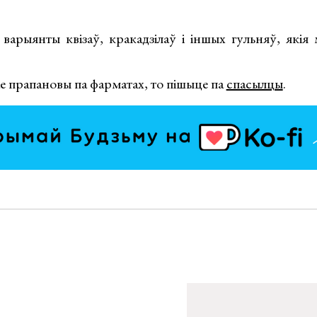
варыянты квізаў, кракадзілаў і іншых гульняў, якія
вае прапановы па фарматах, то пішыце па
спасылцы
.