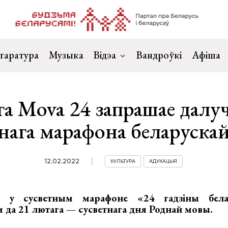
таратура
Музыка
Відэа
Вандроўкі
Афіша
га Mova 24 запрашае далу
тнага марафона беларуска
12.02.2022
КУЛЬТУРА
АДУКАЦЫЯ
л у сусветным марафоне «24 гадзіны бела
да 21 лютага — сусветнага дня Роднай мовы.