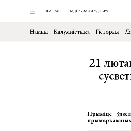
ПРА НАС
ПАДТРЫМАЙ «БУДЗЬМУ»
Навіны
Калумністыка
Гісторыя
Лі
21 люта
сусве
Прыміце ўдзе
прымеркаваным 