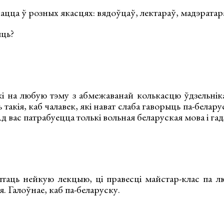
цца ў розных якасцях: вядоўцаў, лектараў, мадэратар
ць?
і на любую тэму з абмежаванай колькасцю ўдзельнікаў
акія, каб чалавек, які нават слаба гаворыць па-беларус
д вас патрабуецца толькі вольная беларуская мова і гадз
аць нейкую лекцыю, ці правесці майстар-клас па л
. Галоўнае, каб па-беларуску.