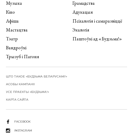
Музыка
Грамадства
Кіно
Адукацыя
Афіша
Псіхалогія і самаразвіццё
Мастацтва
Экалогія
Тэатр
Паштоўкі ад «Будзьма!»
Вандроўкі
Трызуб і Пагоня
ШТО ТАКОЕ «БУДЗЬМА БЕЛАРУСАМІ!»
АСОБЫ КАМПАНІІ
УСЕ ПРАЕКТЫ «БУДЗЬМА!»
КАРТА САЙТА
FACEBOOK
INSTAGRAM