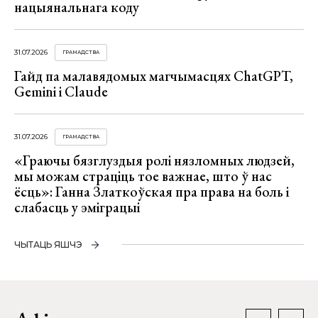
нацыянальнага коду
31.07.2026
ГРАМАДСТВА
Гайд па малавядомых магчымасцях ChatGPT,
Gemini і Claude
31.07.2026
ГРАМАДСТВА
«Граючы бязглуздыя ролі нязломных людзей,
мы можам страціць тое важнае, што ў нас
ёсць»: Ганна Златкоўская пра права на боль і
слабасць у эміграцыі
ЧЫТАЦЬ ЯШЧЭ