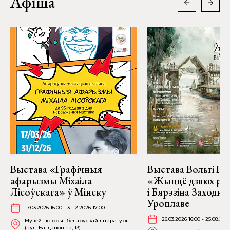
Афіша
Выстава «Графічныя
Выстава Вольгі На
афарызмы Міхаіла
«Жыццё дзвюх рэк
Лісоўскага» ў Мінску
і Бярэзіна Заходня
Уроцлаве
17.03.2026 16:00 - 31.12.2026 17:00
26.03.2026 16:00 - 25.08.202
Музей гісторыі беларускай літаратуры
(вул. Багдановіча, 13)