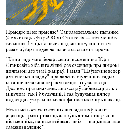
Прыедзе ці не прыедзе? Сакраментальнае пытанне.
Усе чакаюць аўтара! Юры Станкевіч — пісьменнік-
таямніца. І ёсць вялікае спадзяванне, што гэтым
разам аўтар выйдзе да чытача са сваімі творамі.
“Кніга вядомага беларускага пісьменніка Юры
Станкевіча хіба што лішні раз сведчыць пра шырокі
дыяпазон яго тэм і жанраў. Раман “Паўночны вецер
для спелых пладоў” пра далёкія студэнцкія гады і
каханне нечакана пераклікаецца з сучаснасцю.
Дзеянне прапанаваных аповесцяў адбываецца як у
мінулым, так і ў будучыні, і тая будучыня цяпер
падаецца аўтарам на мяжы фантастыкі і прыпавесці.
Некалькі вострасюжэтных апавяданняў толькі
дадаюць і разгортваюць асноўныя тэмы творчасці
пісьменніка, найважнейшая з якіх — нацыянальнае
самавызначэнне”.