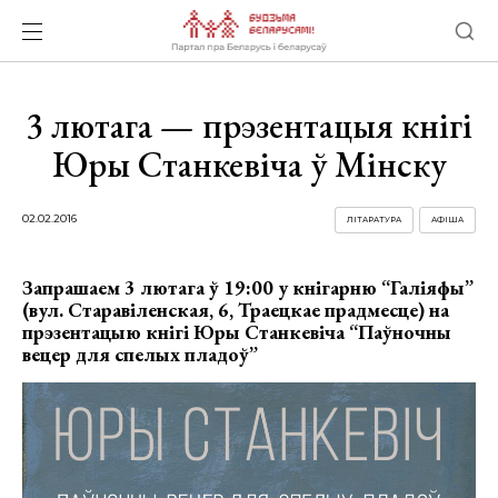
3 лютага — прэзентацыя кнігі
Юры Станкевіча ў Мінску
02.02.2016
ЛІТАРАТУРА
АФІША
Запрашаем 3 лютага ў 19:00 у кнігарню “Галіяфы”
(вул. Старавіленская, 6, Траецкае прадмесце) на
прэзентацыю кнігі Юры Станкевіча “Паўночны
вецер для спелых пладоў”