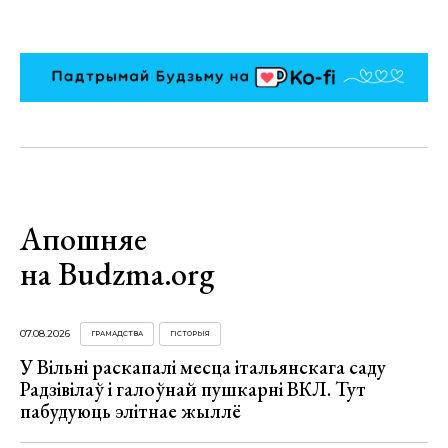
Апошняе
на Budzma.org
07.08.2026
ГРАМАДСТВА
ГІСТОРЫЯ
У Вільні раскапалі месца італьянскага саду
Радзівілаў і галоўнай пушкарні ВКЛ. Тут
пабудуюць элітнае жыллё