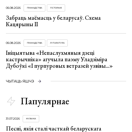
06.08.2026
ГРАМАДСТВА
ГІСТОРЫЯ
Забраць маёмасць у беларусаў. Схема
Кацярыны ІІ
06.08.2026
ГРАМАДСТВА
ЛІТАРАТУРА
Ініцыятыва «Непаслухмяныя дзеці
кастрычніка» агучыла паэму Уладзіміра
Дубоўкі «І пурпуровых ветразей узвівы...»
ЧЫТАЦЬ ЯШЧЭ
Папулярнае
31.07.2026
МУЗЫКА
Песні, якія сталі часткай беларускага