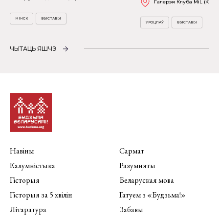
Галерэя Клуба MiL (Kościu
МІНСК
ВЫСТАВЫ
УРОЦЛАЎ
ВЫСТАВЫ
ЧЫТАЦЬ ЯШЧЭ
Навіны
Сармат
Калумністыка
Разумняты
Гісторыя
Беларуская мова
Гісторыя за 5 хвілін
Гатуем з «Будзьма!»
Літаратура
Забавы