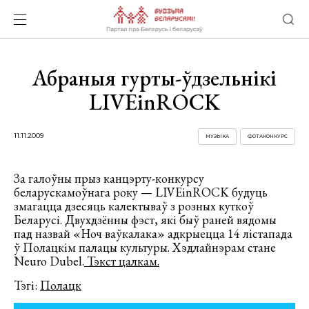
Абраныя гурты-ўдзельнікі
LIVEinROCK
11.11.2009
МУЗЫКА
ФОТАКОНКУРС
За галоўны прыз канцэрту-конкурсу
беларускамоўнага року — LIVEinROCK будуць
змагацца дзесяць калектываў з розных куткоў
Беларусі. Двухдзённы фэст, які быў раней вядомы
пад назвай «Ноч ваўкалака» адкрыецца 14 лістапада
ў Полацкім палацы культуры. Хэдлайнэрам cтане
Neuro Dubel.
Тэкст цалкам.
Тэгі:
Полацк