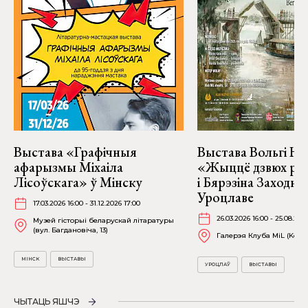
Выстава «Графічныя
Выстава Вольгі На
афарызмы Міхаіла
«Жыццё дзвюх рэк
Лісоўскага» ў Мінску
і Бярэзіна Заходня
Уроцлаве
17.03.2026 16:00 - 31.12.2026 17:00
26.03.2026 16:00 - 25.08.202
Музей гісторыі беларускай літаратуры
(вул. Багдановіча, 13)
Галерэя Клуба MiL (Kościu
МІНСК
ВЫСТАВЫ
УРОЦЛАЎ
ВЫСТАВЫ
ЧЫТАЦЬ ЯШЧЭ