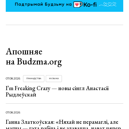
Апошняе
на Budzma.org
07.08.2026
ГРАМАДСТВА
МУЗЫКА
I’m Freaking Crazy — новы сінгл Анастасіі
Рыдлеўскай
07.08.2026
Ганна Златкоўская: «Няхай не перамаглі, але
магчы — гэта рабіць і не здавацца, нават цяпер,