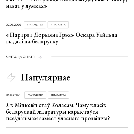
нават у думках»
07.08.2026
ГРАМАДСТВА
ЛІТАРАТУРА
«Партрэт Дорыяна Грэя» Оскара Уайльда
выдалі па-беларуску
ЧЫТАЦЬ ЯШЧЭ
Папулярнае
04.08.2026
ГРАМАДСТВА
ЛІТАРАТУРА
Як Міцкевіч стаў Коласам. Чаму класік
беларускай літаратуры карыстаўся
псеўданімам замест уласнага прозвішча?