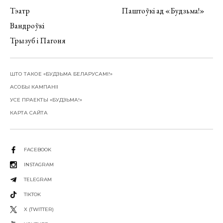
Тэатр
Паштоўкі ад «Будзьма!»
Вандроўкі
Трызуб і Пагоня
ШТО ТАКОЕ «БУДЗЬМА БЕЛАРУСАМІ!»
АСОБЫ КАМПАНІІ
УСЕ ПРАЕКТЫ «БУДЗЬМА!»
КАРТА САЙТА
FACEBOOK
INSTAGRAM
TELEGRAM
TIKTOK
X (TWITTER)