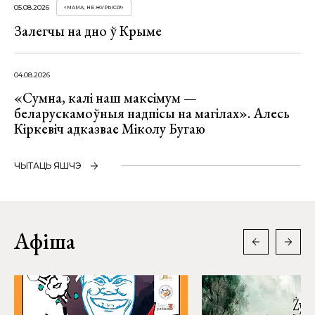
05.08.2026
«МАМА, НЕ ЖУРЫСЯ!»
Залегчы на дно ў Крыме
04.08.2026
«Сумна, калі наш максімум —
беларускамоўныя надпісы на магілах». Алесь
Кіркевіч адказвае Міколу Бугаю
ЧЫТАЦЬ ЯШЧЭ
Афіша