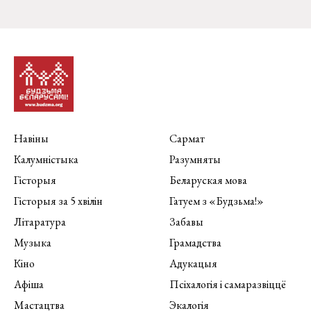
Навіны
Сармат
Калумністыка
Разумняты
Гісторыя
Беларуская мова
Гісторыя за 5 хвілін
Гатуем з «Будзьма!»
Літаратура
Забавы
Музыка
Грамадства
Кіно
Адукацыя
Афіша
Псіхалогія і самаразвіццё
Мастацтва
Экалогія