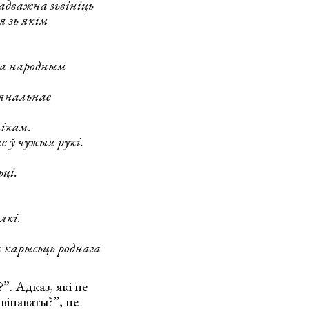
 адважна зьвініць
я зь якім
на народным
ыянальнае
нікам.
 ў чужыя рукі.
ці.
лкі.
 карысьць роднага
”. Адказ, які не
вінаваты?”, не