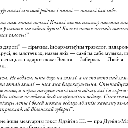
ў: пяялі мы сваё роднае і пяялі — толькі для сябе.
ла нам гэтая ночка! Колькі новых планаў навеяла яна
а ў нашыя маладыя душы! Колькі новых неспадзяваных
чыя галовы!
”
 з дарогі” — лірычны, інфарматыўны травелог, падаро
русі, яе мястэчках, назвы якіх — самі па сабе музыка,
у і сачыць за падарожжам: Вільня — Заберазь — Любч
ка…
аем. Не ведаем, што ёсць на зямлі, а не то што пад зям
на гэтай зямлі — чыя яна бацькаўшчына. Спытайцеся
дзе жыве, а пэўна пачуеце такі самы адказ, які і я скроз
Мы нічога не ведаем дый не цікавімся ведаць. Смех сказ
ніжцы лепш і болей можам ведаць аб якім кавалку зямл
апрыклад, аб Віленскай губерні
”.
рне іншы мемуарны тэкст Ядвігіна Ш. — пра Дуніна-Ма
дзеўнае пра братоў-чэхаў: