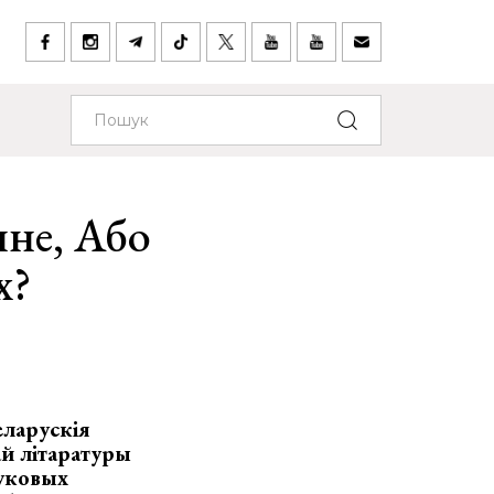
нне, Або
х?
еларускія
ай літаратуры
вуковых