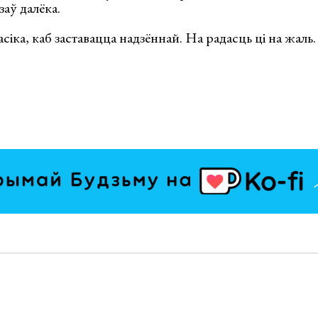
заў далёка.
ласіка, каб заставацца надзённай. На радасць ці на жаль.