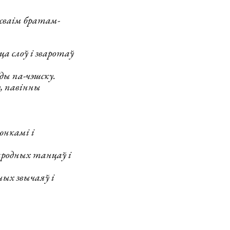
 сваім братам-
а слоў і зваротаў
ды па-чэшску.
у, павінны
юнкамі і
народных танцаў і
ых звычаяў і