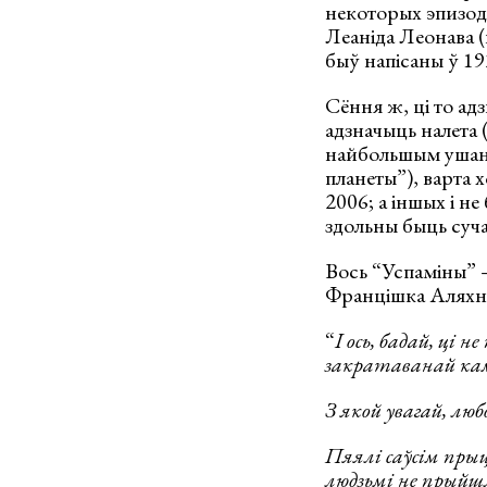
некоторых эпизод
Леаніда Леонава (
быў напісаны ў 19
Сёння ж, ці то ад
адзначыць налета 
найбольшым ушанав
планеты”), варта 
2006; а іншых і не
здольны быць суч
Вось “Успаміны” —
Францішка Аляхнові
“
І ось, бадай, ці
закратаванай кам
З якой увагай, лю
Пяялі саўсім прыц
людзьмі не прыйшл