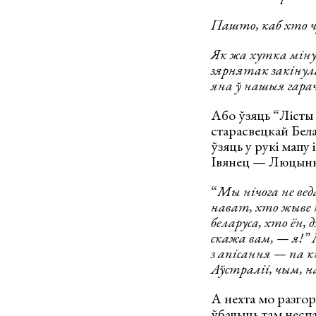
Пашто, каб хто чу
Як жа хутка міну
зярнятак закінул
яна ў нашыя гара
Або ўзяць “Лісты
старасвецкай Бела
ўзяць у рукі мап
Івянец — Люцын
“
Мы нічога не вед
нават, хто жыве 
беларуса, хто ён, 
скажа вам, — я!” 
з апісання — па к
Аўстраліі, чым, н
А нехта мо разго
ўбачыць там неспа