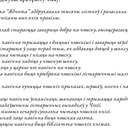
ка “Яднота” аддрукавала тысячы лісткоў і разаслала
спісаны вось якія правілы:
хай стараецца гаварыць добра па-чэшску, высьцерагаецц
я павінна трымацца з дзяцьмі чэшскімі і гаварыць заўсё
 старшыя ў хаце перад тым, як аддаваць дзяцей у школ
дома чытаць і пісаць па-чэшску.
 павінна хадзіць у чэшскую школу.
ць у царкве чэх павінен па-чэшску.
а павінна быць прыбрана чэшскімі гістарычнымі мал
.
я павінна вучыцца чэшскіх прыказак, вершаў, песень і 
це павінны ўспамінаць, шанаваць і трымацца народн
гадаўшчыны гістарычных выпадкаў у Чэхіі.
 зімовых вечароў супольна чытаць чэшскія кнігі.
скай хаце павінна быць чэшская газэта.
ьцем павінна быць бібліятэка чэшскіх кніжак.