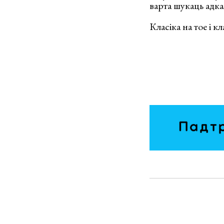
варта шукаць адка
Класіка на тое і к