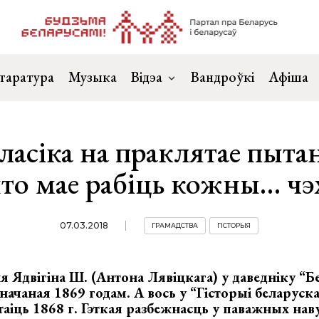
таратура
Музыка
Відэа
Вандроўкі
Афіша
ласіка на праклятае пыта
то мае рабіць кожны… чэ
07.03.2018
ГРАМАДСТВА
ГІСТОРЫЯ
 Ядвігіна Ш. (Антона Лявіцкага) у даведніку “Б
значаная 1869 годам. А вось у “Гісторыі беларуск
таіць 1868 г. Гэткая разбежнасць у паважных на