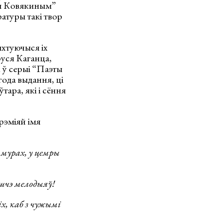
ем Ковякиным”
ратуры такі твор
ыхтуючыся іх
руся Каганца,
 ў серыі “Паэты
года выдання, ці
ўтара, які і сёння
рэміяй імя
 мурах, у цемры
шчэ мелодыяў!
х, каб з чужымі