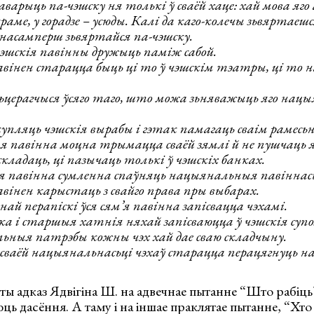
аварыць па-чэшску ня толькі ў сваёй хаце: хай мова яго
краме, у горадзе – усюды. Калі да каго-колечы зьвяртаешс
насамперш зьвяртайся па-чэшску.
шскія павінны дружыць паміж сабой.
вінен старацца быць ці то ў чэшскім тэатры, ці то 
сьцерагчыся ўсяго таго, што можа зьняважыць яго нац
купляць чэшскія вырабы і гэтак памагаць сваім рамесь
я павінна моцна трымацца сваёй зямлі й не пушчаць яе
кладаць, ці пазычаць толькі ў чэшскіх банках.
я павінна сумленна спаўняць нацыянальныя павіннась
вінен карыстаць з свайго права пры выбарах.
ай перапіскі ўся сям’я павінна запісвацца чэхамі.
а і старшыя хатнія няхай запісваюцца ў чэшскія супо
ныя патрэбы кожны чэх хай дае сваю складчыну.
сваёй нацыянальнасьці чэхаў старацца перацягнуць на
сты адказ Ядвігіна Ш. на адвечнае пытанне “Што рабіць?
юць дасёння. А таму і на іншае праклятае пытанне, “Хто 