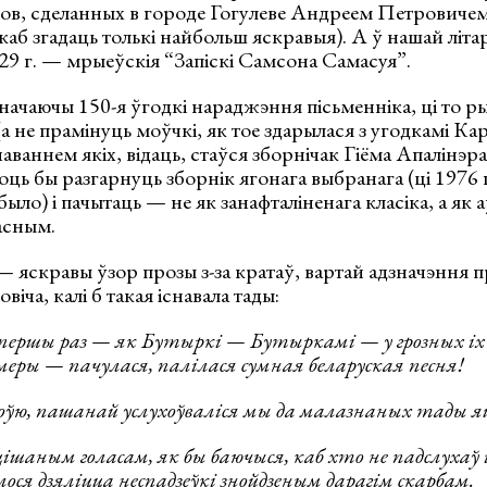
ов, сделанных в городе Гогулеве Андреем Петрович
каб згадаць толькі найбольш яскравыя). А ў нашай літа
29 г. — мрыеўскія “Запіскі Самсона Самасуя”.
значаючы 150-я ўгодкі нараджэння пісьменніка, ці то р
(а не прамінуць моўчкі, як тое здарылася з угодкамі Ка
аннем якіх, відаць, стаўся зборнічак Гіёма Апалінэра
хоць бы разгарнуць зборнік ягонага выбранага (ці 1976 
 было) і пачытаць — не як занафталіненага класіка, а як а
асным.
 яскравы ўзор прозы з-за кратаў, вартай адзначэння п
ча, калі б такая існавала тады:
 не першы раз — як Бутыркі — Бутыркамі — у грозных іх
еры — пачулася, палілася сумная беларуская песня!
боўю, пашанай услухоўваліся мы да малазнаных тады я
ішаным голасам, як бы баючыся, каб хто не падслухаў і
ося дзяліцца неспадзеўкі знойдзеным дарагім скарбам.