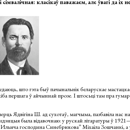
сімвалічная: класікаў паважаем, але ўвагі да іх не
едаюць, што гэта быў пачынальнік беларускае мастацка
хіба першага ў айчыннай прозе. І штосьці там пра гума
ерць Ядвігіна Ш. ад сухотаў, магчыма, пазбавіла нас 
ндэнцыя была відавочнаю: у рускай літаратуры ў 1921—19
 Ильича господина Синебрюхова” Міхаіла Зошчанкі, а