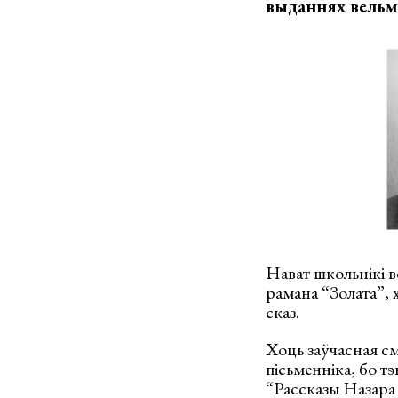
выданнях вельмі 
Нават школьнікі в
рамана “Золата”, 
сказ.
Хоць заўчасная см
пісьменніка, бо тэ
“Рассказы Назара