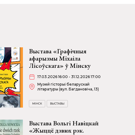
Выстава «Графічныя
афарызмы Міхаіла
Лісоўскага» ў Мінску
17.03.2026 16:00 - 31.12.2026 17:00
Музей гісторыі беларускай
літаратуры (вул. Багдановіча, 13)
МІНСК
ВЫСТАВЫ
Выстава Вольгі Навіцкай
«Жыццё дзвюх рэк.