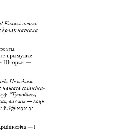
! Колькі новых
 думак нагнала
жжа па
 што прымушае
а — Шчорсы —
лёй. Не ведаем
 нашага селяніна-
ь чуў. “Тутэйшы, —
аць, але мы — хоць
і ў Афрыцы ці
рцінкевіча — і