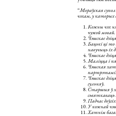
“
Мораўская супол
чэхам, у каторых 
Кожны чэх ня
чужой мовай.
Чэшскае дзіц
Бацькі ці то
навучыць іх 
Чэшскае дзіця
Маліцца і пяя
Чэшская хат
партрэтамі
Чэшскае дзіц
гульняў.
Старшыя ў ха
сьвяткаваць 
Падчас доўгіх
У кожнай чэш
Хатнім багац