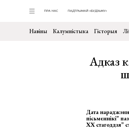
ПРА НАС
ПАДТРЫМАЙ «БУДЗЬМУ»
Навіны
Калумністыка
Гісторыя
Лі
Адказ к
ш
Дата нараджэння
пісьменнікі” па
XX стагоддзя” с