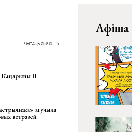
Афіша
ЧЫТАЦЬ ЯШЧЭ
а Кацярыны ІІ
астрычніка» агучыла
овых ветразей