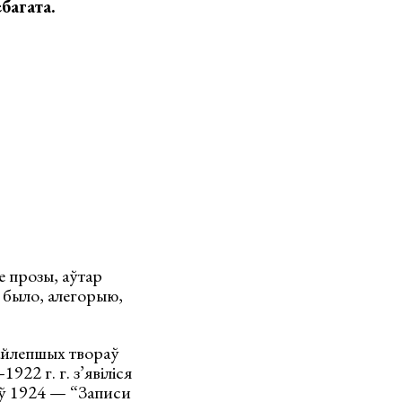
багата.
е прозы, аўтар
р было, алегорыю,
найлепшых твораў
22 г. г. з’явіліся
 ў 1924 — “Записи