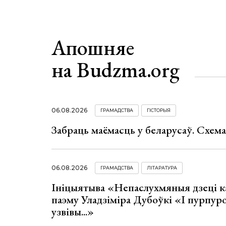
Апошняе
на Budzma.org
06.08.2026
ГРАМАДСТВА
ГІСТОРЫЯ
Забраць маёмасць у беларусаў. Схем
06.08.2026
ГРАМАДСТВА
ЛІТАРАТУРА
Ініцыятыва «Непаслухмяныя дзеці к
паэму Уладзіміра Дубоўкі «І пурпур
узвівы...»