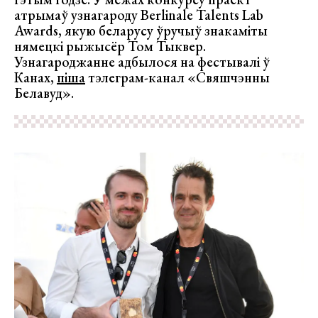
атрымаў узнагароду Berlinale Talents Lab
Awards, якую беларусу ўручыў знакаміты
нямецкі рыжысёр Том Тыквер.
Узнагароджанне адбылося на фестывалі ў
Канах,
піша
тэлеграм-канал «Свяшчэнны
Белавуд».