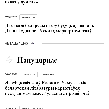
нават у думках»
07.08.2026
ГРАМАДСТВА
Дзе і калі беларусы свету будуць адзначаць
Дзень Годнасці. Расклад мерапрыемстваў
ЧЫТАЦЬ ЯШЧЭ
Папулярнае
04.08.2026
ГРАМАДСТВА
ЛІТАРАТУРА
Як Міцкевіч стаў Коласам. Чаму класік
беларускай літаратуры карыстаўся
псеўданімам замест уласнага прозвішча?
05.08.2026
«МАМА, НЕ ЖУРЫСЯ!»