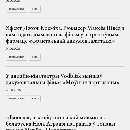
08.05.2026
ГРАМАДСТВА
КІНО
Эфект Джоні Косміка. Рэжысёр Максім Швед з
камандай здымае новы фільм у інтрыгоўным
фармаце «фрактальнай дакументалістыкі»
04.05.2026
ГРАМАДСТВА
КІНО
У анлайн-кінатэатры Vodblisk выйшаў
дакументальны фільм «Моўныя партызаны»
20.04.2026
ГРАМАДСТВА
КІНО
«Баялася, ці хопіць польскай мовы»: як
беларуска Нэла Агрэніч патрапіла ў топавы
праект Netflix «Падляшша»