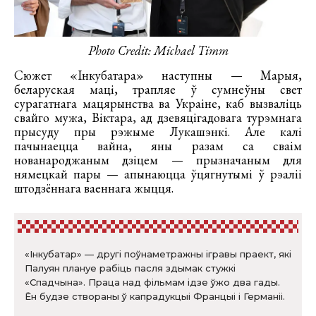
Photo Credit: Michael Timm
Сюжет «Інкубатара» наступны — Марыя,
беларуская маці, трапляе ў сумнеўны свет
сурагатнага мацярынства ва Украіне, каб вызваліць
свайго мужа, Віктара, ад дзевяцігадовага турэмнага
прысуду пры рэжыме Лукашэнкі. Але калі
пачынаецца вайна, яны разам са сваім
нованароджаным дзіцем — прызначаным для
нямецкай пары — апынаюцца ўцягнутымі ў рэаліі
штодзённага ваеннага жыцця.
«Інкубатар» — другі поўнаметражны ігравы праект, які
Палуян плануе рабіць пасля здымак стужкі
«Спадчына». Праца над фільмам ідзе ўжо два гады.
Ён будзе створаны ў капрадукцыі Францыі і Германіі.