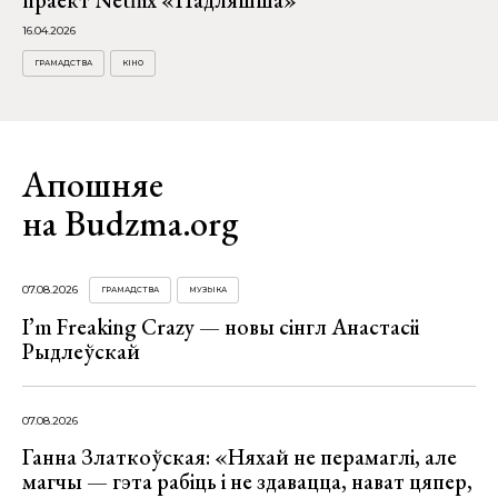
16.04.2026
ГРАМАДСТВА
КІНО
Апошняе
на Budzma.org
07.08.2026
ГРАМАДСТВА
МУЗЫКА
I’m Freaking Crazy — новы сінгл Анастасіі
Рыдлеўскай
07.08.2026
Ганна Златкоўская: «Няхай не перамаглі, але
магчы — гэта рабіць і не здавацца, нават цяпер,