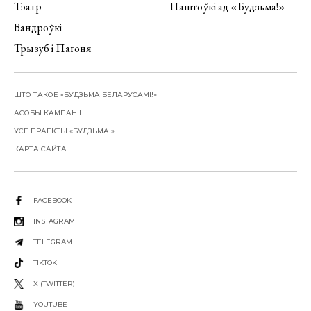
Тэатр
Паштоўкі ад «Будзьма!»
Вандроўкі
Трызуб і Пагоня
ШТО ТАКОЕ «БУДЗЬМА БЕЛАРУСАМІ!»
АСОБЫ КАМПАНІІ
УСЕ ПРАЕКТЫ «БУДЗЬМА!»
КАРТА САЙТА
FACEBOOK
INSTAGRAM
TELEGRAM
TIKTOK
X (TWITTER)
YOUTUBE