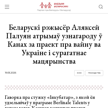
Беларускі рэжысёр Аляксей
Палуян атрымаў узнагароду ў
Канах за праект пра вайну ва
Украіне і сурагатнае
мацярынства
19.05.2026
КІНО
ГРАМАДСТВА
Гаворка пра стужку «Інкубатар», з якой ён
удзельнічаў у праграме Berlinale Talents у
гэтым годзе. У межах конкурсу праект