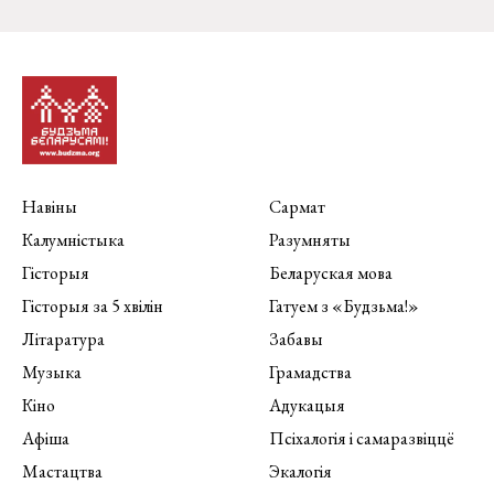
Навіны
Сармат
Калумністыка
Разумняты
Гісторыя
Беларуская мова
Гісторыя за 5 хвілін
Гатуем з «Будзьма!»
Літаратура
Забавы
Музыка
Грамадства
Кіно
Адукацыя
Афіша
Псіхалогія і самаразвіццё
Мастацтва
Экалогія