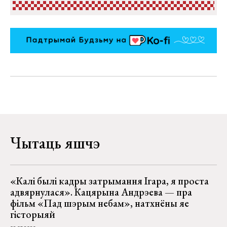
Чытаць яшчэ
«Калі былі кадры затрымання Ігара, я проста
адвярнулася». Кацярына Андрэева — пра
фільм «Пад шэрым небам», натхнёны яе
гісторыяй