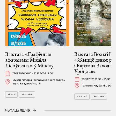
Выстава «Графічныя
Выстава Вольгі На
афарызмы Міхаіла
«Жыццё дзвюх рэк
Лісоўскага» ў Мінску
і Бярэзіна Заходня
Уроцлаве
17.03.2026 16:00 - 31.12.2026 17:00
26.03.2026 16:00 - 25.08.202
Музей гісторыі беларускай літаратуры
(вул. Багдановіча, 13)
Галерэя Клуба MiL (Kościu
МІНСК
ВЫСТАВЫ
УРОЦЛАЎ
ВЫСТАВЫ
ЧЫТАЦЬ ЯШЧЭ