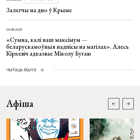
Залегчы на дно ў Крыме
04.08.2026
«Сумна, калі наш максімум —
беларускамоўныя надпісы на магілах». Алесь
Кіркевіч адказвае Міколу Бугаю
ЧЫТАЦЬ ЯШЧЭ
Афіша