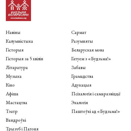
Навіны
Сармат
Калумністыка
Разумняты
Гісторыя
Беларуская мова
Гісторыя за 5 хвілін
Гатуем з «Будзьма!»
Літаратура
Забавы
Музыка
Грамадства
Кіно
Адукацыя
Афіша
Псіхалогія і самаразвіццё
Мастацтва
Экалогія
Тэатр
Паштоўкі ад «Будзьма!»
Вандроўкі
Трызуб і Пагоня