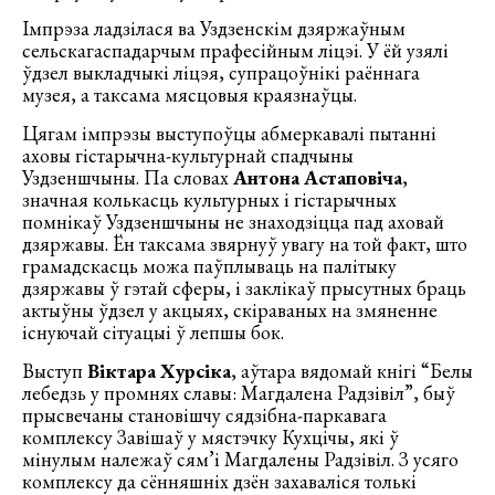
Імпрэза ладзілася ва Уздзенскім дзяржаўным
сельскагаспадарчым прафесійным ліцэі. У ёй узялі
ўдзел выкладчыкі ліцэя, супрацоўнікі раённага
музея, а таксама мясцовыя краязнаўцы.
Цягам імпрэзы выступоўцы абмеркавалі пытанні
аховы гістарычна-культурнай спадчыны
Уздзеншчыны. Па словах
Антона Астаповіча
,
значная колькасць культурных і гістарычных
помнікаў Уздзеншчыны не знаходзіцца пад аховай
дзяржавы. Ён таксама звярнуў увагу на той факт, што
грамадскасць можа паўплываць на палітыку
дзяржавы ў гэтай сферы, і заклікаў прысутных браць
актыўны ўдзел у акцыях, скіраваных на змяненне
існуючай сітуацыі ў лепшы бок.
Выступ
Віктара Хурсіка
, аўтара вядомай кнігі “Белы
лебедзь у промнях славы: Магдалена Радзівіл”, быў
прысвечаны становішчу сядзібна-паркавага
комплексу Завішаў у мястэчку Кухцічы, які ў
мінулым належаў сям’і Магдалены Радзівіл. З усяго
комплексу да сённяшніх дзён захаваліся толькі