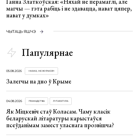
Ганна Златкоўская: «Няхай не перамаглі, але
магчы — гэта рабіць і не здавацца, нават цяпер,
нават у думках»
ЧЫТАЦЬ ЯШЧЭ
Папулярнае
05.08.2026
«МАМА, НЕ ЖУРЫСЯ!»
Залегчы на дно ў Крыме
04.08.2026
ГРАМАДСТВА
ЛІТАРАТУРА
Як Міцкевіч стаў Коласам. Чаму класік
беларускай літаратуры карыстаўся
псеўданімам замест уласнага прозвішча?