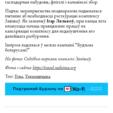
гаспадарчыя пабудовы, флігелі і кальвінскі збор.
Падчас мерапрыемства неаднаразова падымалася
пытанне аб неабходнасці рэстаўрацыі комплексу
Завішаў. Як зазначыў
Ігар Лялькоў
, пры канцы лета
плануецца пачаць правядзенне працаў па
кансервацыі комплексу для недапушчэння яго
далейшага разбурэння.
Імпрэза ладзілася ў межах кампаніі “Будзьма
беларусамі!”
На фота: Сядзібна-паркавы комплекс Завішаў.
Фота з сайта
https://travel.radzima.org
Тэгі:
Узда
,
Уздзеншчына