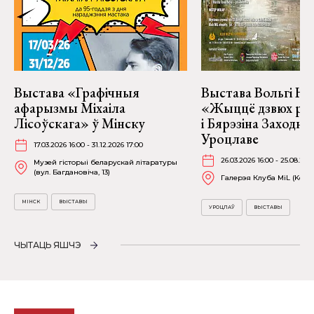
Выстава «Графічныя
Выстава Вольгі На
афарызмы Міхаіла
«Жыццё дзвюх рэк
Лісоўскага» ў Мінску
і Бярэзіна Заходня
Уроцлаве
17.03.2026 16:00 - 31.12.2026 17:00
26.03.2026 16:00 - 25.08.202
Музей гісторыі беларускай літаратуры
(вул. Багдановіча, 13)
Галерэя Клуба MiL (Kościu
МІНСК
ВЫСТАВЫ
УРОЦЛАЎ
ВЫСТАВЫ
ЧЫТАЦЬ ЯШЧЭ