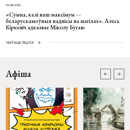
04.08.2026
«Сумна, калі наш максімум —
беларускамоўныя надпісы на магілах». Алесь
Кіркевіч адказвае Міколу Бугаю
ЧЫТАЦЬ ЯШЧЭ
Афіша