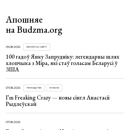
Апошняе
на Budzma.org
09.08.2026
БЕЛАРУСЫ СВЕТУ
100 гадоў Янку Запрудніку: легендарны шлях
хлопчыка з Міра, які стаў голасам Беларусі ў
ЗША
07.08.2026
ГРАМАДСТВА
МУЗЫКА
I’m Freaking Crazy — новы сінгл Анастасіі
Рыдлеўскай
07.08.2026