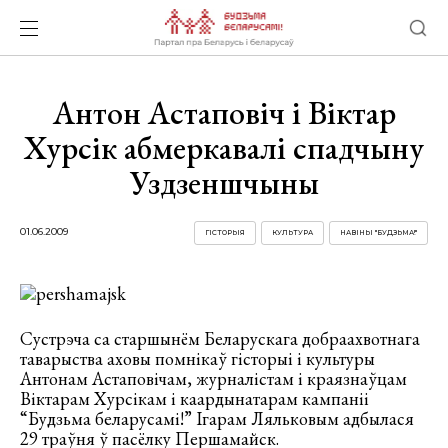
Антон Астаповіч і Віктар
Хурсік абмеркавалі спадчыну
Уздзеншчыны
01.06.2009
ГІСТОРЫЯ
КУЛЬТУРА
НАВІНЫ "БУДЗЬМА!"
Сустрэча са старшынём Беларускага добраахвотнага
таварыства аховы помнікаў гісторыі і культуры
Антонам Астаповічам, журналістам і краязнаўцам
Віктарам Хурсікам і каардынатарам кампаніі
“Будзьма беларусамі!” Ігарам Ляльковым адбылася
29 траўня ў пасёлку Першамайск.