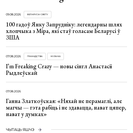
09.08.2026
БЕЛАРУСЫ СВЕТУ
100 гадоў Янку Запрудніку: легендарны шлях
хлопчыка з Міра, які стаў голасам Беларусі ў
ЗША
07.08.2026
ГРАМАДСТВА
МУЗЫКА
I’m Freaking Crazy — новы сінгл Анастасіі
Рыдлеўскай
07.08.2026
Ганна Златкоўская: «Няхай не перамаглі, але
магчы — гэта рабіць і не здавацца, нават цяпер,
нават у думках»
ЧЫТАЦЬ ЯШЧЭ