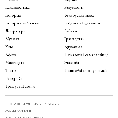
Калумністыка
Разумняты
Гісторыя
Беларуская мова
Гісторыя за 5 хвілін
Гатуем з «Будзьма!»
Літаратура
Забавы
Музыка
Грамадства
Кіно
Адукацыя
Афіша
Псіхалогія і самаразвіццё
Мастацтва
Экалогія
Тэатр
Паштоўкі ад «Будзьма!»
Вандроўкі
Трызуб і Пагоня
ШТО ТАКОЕ «БУДЗЬМА БЕЛАРУСАМІ!»
АСОБЫ КАМПАНІІ
УСЕ ПРАЕКТЫ «БУДЗЬМА!»