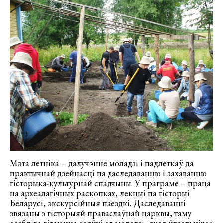
Мэта летніка – далучэнне моладзі і падлеткаў да
практычнай дзейнасці па даследаванню і захаванню
гісторыка-культурнай спадчыны. У праграме – праца
на археалагічных раскопках, лекцыі па гісторыі
Беларусі, экскурсійныя паездкі. Даследаванні
звязаны з гісторыяй праваслаўнай царквы, таму
асабліва вітаюцца заяўкі ад моладзі, якая ўдзельнічае