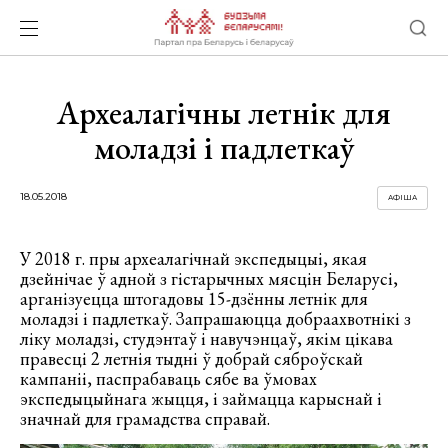
Археалагічны летнік для
моладзі і падлеткаў
18.05.2018
АФІША
У 2018 г. пры археалагічнай экспедыцыі, якая
дзейнічае ў адной з гістарычных мясцін Беларусі,
арганізуецца штогадовы 15-дзённы летнік для
моладзі і падлеткаў. Запрашаюцца добраахвотнікі з
ліку моладзі, студэнтаў і навучэнцаў, якім цікава
правесці 2 летнія тыдні ў добрай сяброўскай
кампаніі, паспрабаваць сябе ва ўмовах
экспедыцыйнага жыцця, і займацца карыснай і
значнай для грамадства справай.