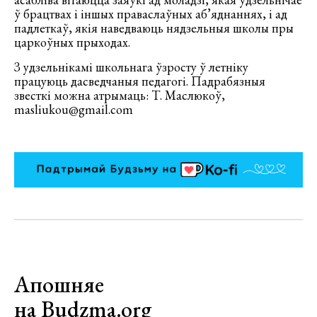
ў брацтвах і іншых праваслаўных аб’яднаннях, і ад
падлеткаў, якія наведваюць нядзельныя школы пры
царкоўных прыходах.
З удзельнікамі школьнага ўзросту ў летніку
працуюць дасведчаныя педагогі. Падрабязныя
звесткі можна атрымаць: Т. Маслюкоў,
masliukou@gmail.com
Апошняе
на Budzma.org