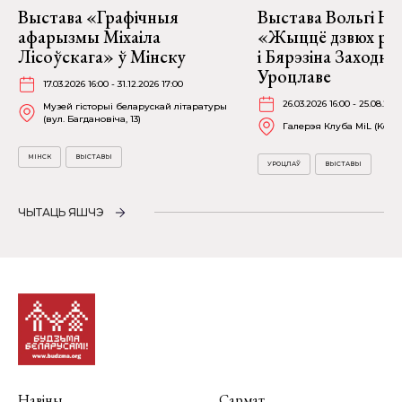
Выстава «Графічныя
Выстава Вольгі На
афарызмы Міхаіла
«Жыццё дзвюх рэк
Лісоўскага» ў Мінску
і Бярэзіна Заходня
Уроцлаве
17.03.2026 16:00 - 31.12.2026 17:00
26.03.2026 16:00 - 25.08.202
Музей гісторыі беларускай літаратуры
(вул. Багдановіча, 13)
Галерэя Клуба MiL (Kościu
МІНСК
ВЫСТАВЫ
УРОЦЛАЎ
ВЫСТАВЫ
ЧЫТАЦЬ ЯШЧЭ
Навіны
Сармат