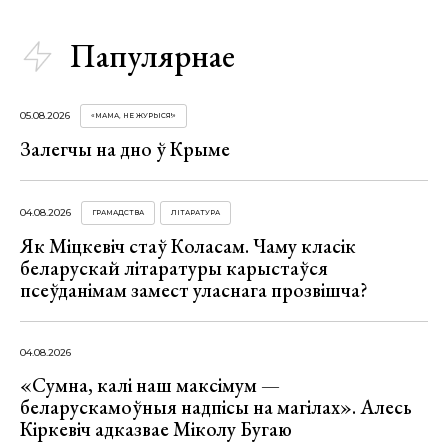
Папулярнае
05.08.2026
«МАМА, НЕ ЖУРЫСЯ!»
Залегчы на дно ў Крыме
04.08.2026
ГРАМАДСТВА
ЛІТАРАТУРА
Як Міцкевіч стаў Коласам. Чаму класік
беларускай літаратуры карыстаўся
псеўданімам замест уласнага прозвішча?
04.08.2026
«Сумна, калі наш максімум —
беларускамоўныя надпісы на магілах». Алесь
Кіркевіч адказвае Міколу Бугаю