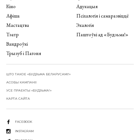
Кіно
Адукацыя
Афіша
Псіхалогія і самаразвіццё
Мастацтва
Экалогія
Тэатр
Паштоўкі ад «Будзьма!»
Вандроўкі
Трызуб і Пагоня
ШТО ТАКОЕ «БУДЗЬМА БЕЛАРУСАМІ!»
АСОБЫ КАМПАНІІ
УСЕ ПРАЕКТЫ «БУДЗЬМА!»
КАРТА САЙТА
FACEBOOK
INSTAGRAM