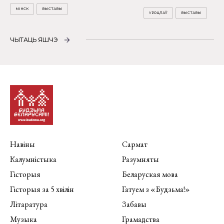
МІНСК
ВЫСТАВЫ
УРОЦЛАЎ
ВЫСТАВЫ
ЧЫТАЦЬ ЯШЧЭ
Навіны
Сармат
Калумністыка
Разумняты
Гісторыя
Беларуская мова
Гісторыя за 5 хвілін
Гатуем з «Будзьма!»
Літаратура
Забавы
Музыка
Грамадства