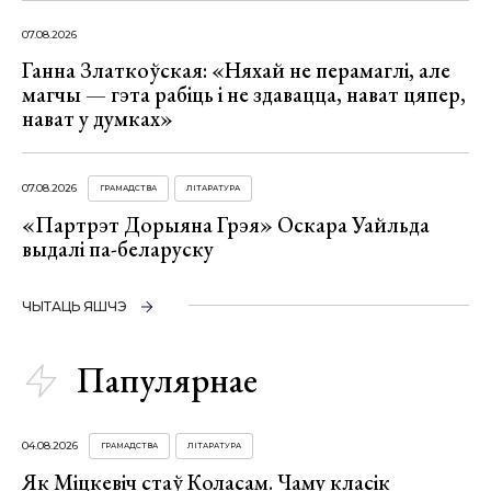
07.08.2026
Ганна Златкоўская: «Няхай не перамаглі, але
магчы — гэта рабіць і не здавацца, нават цяпер,
нават у думках»
07.08.2026
ГРАМАДСТВА
ЛІТАРАТУРА
«Партрэт Дорыяна Грэя» Оскара Уайльда
выдалі па-беларуску
ЧЫТАЦЬ ЯШЧЭ
Папулярнае
04.08.2026
ГРАМАДСТВА
ЛІТАРАТУРА
Як Міцкевіч стаў Коласам. Чаму класік