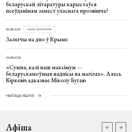
беларускай літаратуры карыстаўся
псеўданімам замест уласнага прозвішча?
05.08.2026
«МАМА, НЕ ЖУРЫСЯ!»
Залегчы на дно ў Крыме
04.08.2026
«Сумна, калі наш максімум —
беларускамоўныя надпісы на магілах». Алесь
Кіркевіч адказвае Міколу Бугаю
ЧЫТАЦЬ ЯШЧЭ
Афіша