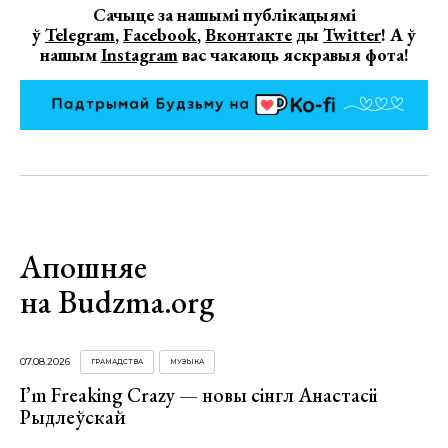
Сачыце за нашымі публікацыямі
ў
Telegram
,
Facebook
,
Вконтакте
ды
Twitter
! А ў
нашым
Instagram
вас чакаюць яскравыя фота!
Апошняе
на Budzma.org
07.08.2026
ГРАМАДСТВА
МУЗЫКА
I’m Freaking Crazy — новы сінгл Анастасіі
Рыдлеўскай