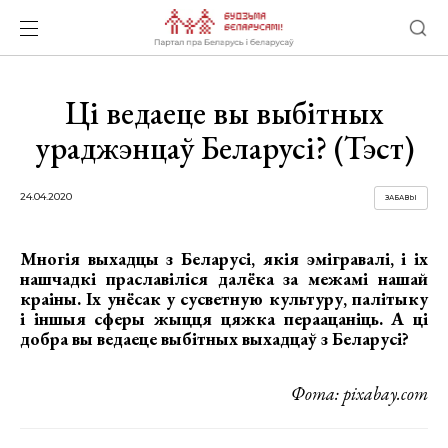
Ці ведаеце вы выбітных
ураджэнцаў Беларусі? (Тэст)
24.04.2020
ЗАБАВЫ
Многія выхадцы з Беларусі, якія эмігравалі, і іх
нашчадкі праславіліся далёка за межамі нашай
краіны. Іх унёсак у сусветную культуру, палітыку
і іншыя сферы жыцця цяжка пераацаніць. А ці
добра вы ведаеце выбітных выхадцаў з Беларусі?
Фота: pixabay.com