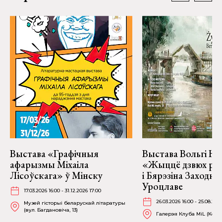
Выстава «Графічныя
Выстава Вольгі На
афарызмы Міхаіла
«Жыццё дзвюх рэк
Лісоўскага» ў Мінску
і Бярэзіна Заходня
Уроцлаве
17.03.2026 16:00 - 31.12.2026 17:00
26.03.2026 16:00 - 25.08.202
Музей гісторыі беларускай літаратуры
(вул. Багдановіча, 13)
Галерэя Клуба MiL (Kościu