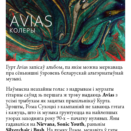
Гурт Avias запісаў альбом, па якім можна меркаваць
пра сёньняшні ўзровень беларускай альтэрнатыўнай
музыкі.
Наўмысна неахайны голас з надрывам і мурзаты
гітарны саўнд зь першага ж трэку выдаюць
Avias
з
усімі трыбухам як зацятых прыхільнікаў Курта.
Зрэшты, Рома Сухоцкі з кампаніяй не хаваюць гэтага
і кажуць, што іх музыка грунтуецца на найлепшых
узорах заходняга року 90-х – пачатку нулявых. Яны
гадаваліся на
Nirvana
,
Sonic Youth
, раньнім
Silverchair
і
Bush
. На думку Ромы, менавіта ў гэты