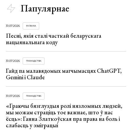
Папулярнае
31.07.2026
МУЗЫКА
Песні, якія сталі часткай беларускага
нацыянальнага коду
31.07.2026
ГРАМАДСТВА
Гайд па малавядомых магчымасцях ChatGPT,
Gemini і Claude
31.07.2026
ГРАМАДСТВА
«Граючы бязглуздыя ролі нязломных людзей,
мы можам страціць тое важнае, што ў нас
ёсць»: Ганна Златкоўская пра права на боль і
слабасць у эміграцыі