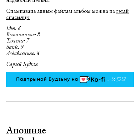
Спампаваць адным файлам альбом можна па
гэтай
спасылцы
.
Ідэя: 8
Выкананьне: 8
Тэксты: 7
Запіс: 9
Аздабленьне: 8
Сяргей Будкін
Апошняе