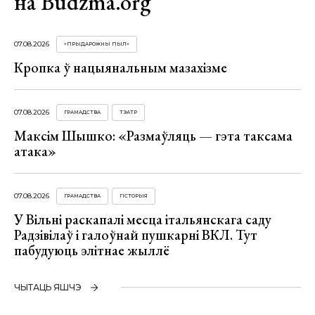
на Budzma.org
07.08.2026
«ПРЫДАРОЖНЫ ПЫЛ»
Кропка ў нацыянальным мазахізме
07.08.2026
ГРАМАДСТВА
ТЭАТР
Максім Шышко: «Размаўляць — гэта таксама
атака»
07.08.2026
ГРАМАДСТВА
ГІСТОРЫЯ
У Вільні раскапалі месца італьянскага саду
Радзівілаў і галоўнай пушкарні ВКЛ. Тут
пабудуюць элітнае жыллё
ЧЫТАЦЬ ЯШЧЭ