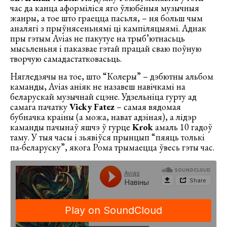
час да канца аформіліся яго ўлюбёныя музычныя
жанры, а тое што граецца пасьля, – ня больш чым
аналягі з прыўнясеньнямі ці кампіляцыямі. Аднак
пры гэтым Avias не пакутуе на трыб’ютнасьць
мысьленьня і паказвае гэтай працай сваю поўную
творчую самадастатковасьць.
Нягледзячы на тое, што “Колеры” – дэбютны альбом
каманды, Avias аніяк не назавеш навічкамі на
беларускай музычнай сцэне. Удзельніца гурту ад
самага пачатку
Vicky Fatez
– самая вядомая
бубначка краіны (а можа, нават адзіная), а лідэр
каманды пачынаў яшчэ ў гурце
Krok
амаль 10 гадоў
таму. У тыя часы і зьявіўся прынцып “пяяць толькі
па-беларуску”, якога Рома трымаецца ўвесь гэты час.