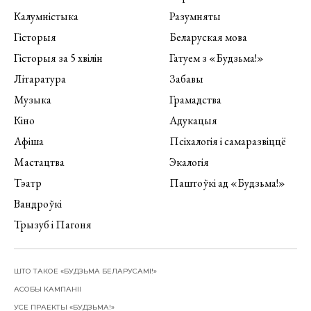
Калумністыка
Разумняты
Гісторыя
Беларуская мова
Гісторыя за 5 хвілін
Гатуем з «Будзьма!»
Літаратура
Забавы
Музыка
Грамадства
Кіно
Адукацыя
Афіша
Псіхалогія і самаразвіццё
Мастацтва
Экалогія
Тэатр
Паштоўкі ад «Будзьма!»
Вандроўкі
Трызуб і Пагоня
ШТО ТАКОЕ «БУДЗЬМА БЕЛАРУСАМІ!»
АСОБЫ КАМПАНІІ
УСЕ ПРАЕКТЫ «БУДЗЬМА!»