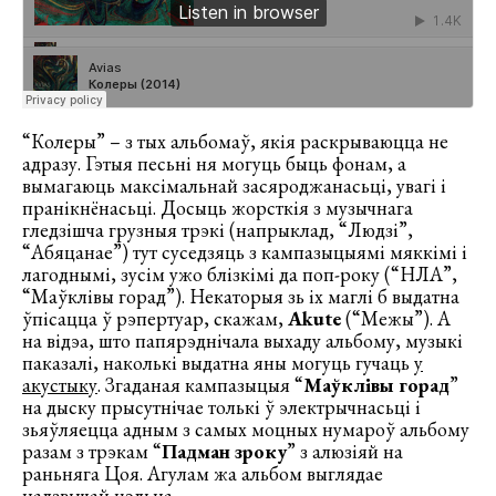
“Колеры” – з тых альбомаў, якія раскрываюцца не
адразу. Гэтыя песьні ня могуць быць фонам, а
вымагаюць максімальнай засяроджанасьці, увагі і
пранікнёнасьці. Досыць жорсткія з музычнага
гледзішча грузныя трэкі (напрыклад, “Людзі”,
“Абяцанае”) тут суседзяць з кампазыцыямі мяккімі і
лагоднымі, зусім ужо блізкімі да поп-року (“НЛА”,
“Маўклівы горад”). Некаторыя зь іх маглі б выдатна
ўпісацца ў рэпертуар, скажам,
Akute
(“Межы”). А
на відэа, што папярэднічала выхаду альбому, музыкі
паказалі, наколькі выдатна яны могуць гучаць
у
акустыку
. Згаданая кампазыцыя “
Маўклівы горад
”
на дыску прысутнічае толькі ў электрычнасьці і
зьяўляецца адным з самых моцных нумароў альбому
разам з трэкам “
Падман зроку
” з алюзіяй на
раньняга Цоя. Агулам жа альбом выглядае
надзвычай цэльна.