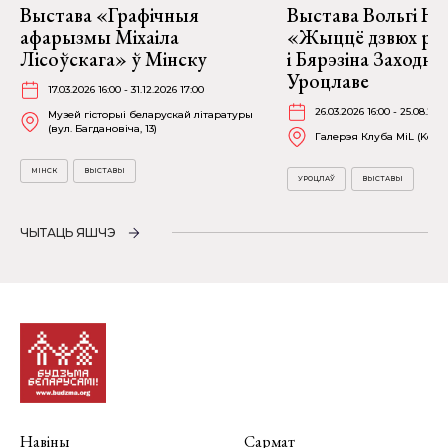
Выстава «Графічныя
Выстава Вольгі На
афарызмы Міхаіла
«Жыццё дзвюх рэк
Лісоўскага» ў Мінску
і Бярэзіна Заходня
Уроцлаве
17.03.2026 16:00 - 31.12.2026 17:00
26.03.2026 16:00 - 25.08.202
Музей гісторыі беларускай літаратуры
(вул. Багдановіча, 13)
Галерэя Клуба MiL (Kościu
МІНСК
ВЫСТАВЫ
УРОЦЛАЎ
ВЫСТАВЫ
ЧЫТАЦЬ ЯШЧЭ
Навіны
Сармат