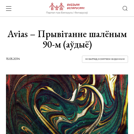
Avias – Прывітанне шалёным
90-м (аўдыё)
15.05.2014
МУЗАГЛЯД З СЯРГЕЕМ БУДКІНЫМ