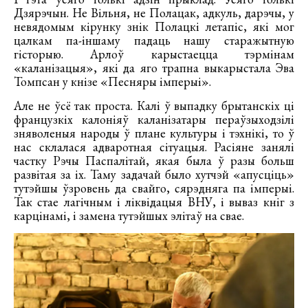
Дзярэчын. Не Вільня, не Полацак, адкуль, дарэчы, у
невядомым кірунку знік Полацкі летапіс, які мог
цалкам па-іншаму падаць нашу старажытную
гісторыю. Арлоў карыстаецца тэрмінам
«каланізацыя», які да яго трапна выкарыстала Эва
Томпсан у кнізе «Песняры імперыі».
Але не ўсё так проста. Калі ў выпадку брытанскіх ці
французкіх калоніяў каланізатары пераўзыходзілі
зняволеныя народы ў плане культуры і тэхнікі, то ў
нас склалася адваротная сітуацыя. Расіяне занялі
частку Рэчы Паспалітай, якая была ў разы больш
развітая за іх. Таму задачай было хутчэй «апусціць»
тутэйшы ўзровень да свайго, сярэдняга па імперыі.
Так стае лагічным і ліквідацыя ВНУ, і вываз кніг з
карцінамі, і замена тутэйшых элітаў на свае.