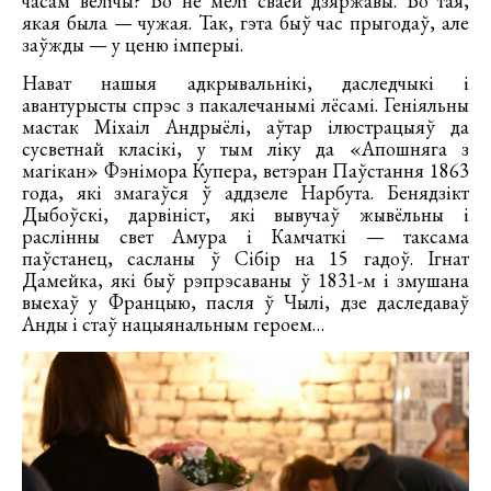
часам велічы? Бо не мелі сваёй дзяржавы. Бо тая,
якая была — чужая. Так, гэта быў час прыгодаў, але
заўжды — у ценю імперыі.
Нават нашыя адкрывальнікі, даследчыкі і
авантурысты спрэс з пакалечанымі лёсамі. Геніяльны
мастак Міхаіл Андрыёлі, аўтар ілюстрацыяў да
сусветнай класікі, у тым ліку да «Апошняга з
магікан» Фэнімора Купера, ветэран Паўстання 1863
года, які змагаўся ў аддзеле Нарбута. Бенядзікт
Дыбоўскі, дарвініст, які вывучаў жывёльны і
раслінны свет Амура і Камчаткі — таксама
паўстанец, сасланы ў Сібір на 15 гадоў. Ігнат
Дамейка, які быў рэпрэсаваны ў 1831-м і змушана
выехаў у Францыю, пасля ў Чылі, дзе даследаваў
Анды і стаў нацыянальным героем…