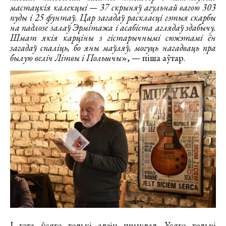
мастацкія калекцыі — 37 скрыняў агульнай вагою 303
пуды і 25 фунтаў. Цар загадаў раскласці гэтыя скарбы
на падлозе залаў Эрмітажа і асабіста аглядаў здабычу.
Шмат якія карціны з гістарычнымі сюжэтамі ён
загадаў спаліць, бо яны маўляў, могуць нагадваць пра
былую веліч Літвы і Польшчы
», — піша аўтар.
І гэта ўсяго толькі адзін прыклад. Усяго толькі