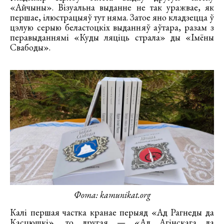
«Айчыны». Візуальна выданне не так уражвае, як
першае, ілюстрацыяў тут няма. Затое яно кладзецца ў
цэлую серыю беластоцкіх выданняў аўтара, разам з
перавыданнямі «Куды ляціць страла» ды «Імёны
Свабоды».
Фота: kamunikat.org
Калі першая частка кранае перыяд «Ад Рагнеды да
Касцюшкі», то другая — «Ад Агінскага да