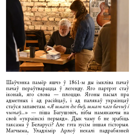
Шаўчэнка памёр яшчэ ў 1861-м ды імкліва пачаў
пачаў пераўтварацца ў легенду. Яго партрэт стаў
іконай, яго слова — плоццю. Ягоны пасыл пра
адметных і ад расійцаў, і ад палякаў украінцаў
стаўся запаветам. «
Я шмат дзе быў, шмат чаго бачыў і
чытаў…
» — піша Багушэвіч, нібы намякаючы на
свой «украінскі перыяд». Дык чаму б не зрабіць
таксама ў Беларусі? Але гэта зусім іншая гісторыя.
Магчыма, Уладзімір Арлоў некалі падрабязней