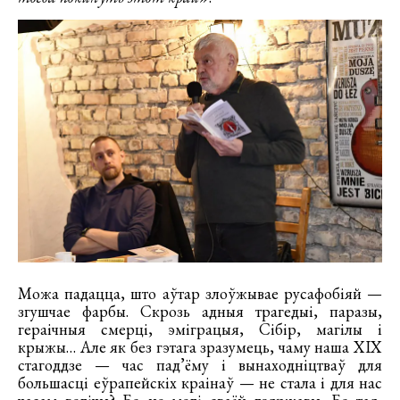
Можа падацца, што аўтар злоўжывае русафобіяй —
згушчае фарбы. Скрозь адныя трагедыі, паразы,
гераічныя смерці, эміграцыя, Сібір, магілы і
крыжы… Але як без гэтага зразумець, чаму наша ХІХ
стагоддзе — час пад’ёму і вынаходніцтваў для
большасці еўрапейскіх краінаў — не стала і для нас