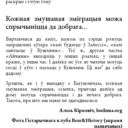
раскрые і гэтую тэму.
Кожная змушаная эміграцыя можа
спрычыніцца да добрага…
Вяртаючыся да кнігі, нажом па сэрцы рэжуць
запрашэнні аўтара «калі будзеце ў Залессі», «калі
завітаеце ў Кушляны»… Усё ж, другая частка
«Айчыны» выходзіць у іншых рэаліях, у іншай
краіне, у іншы час. І далёка не ўсе яе чытачы могуць
сесці ў аўто і паехаць у Кушляны. Ці нат’ да сябе
дадому.
Зрэшты, як і ў выпадку з Багушэвічам, кожная
змушаная эміграцыя, ссылка, прыгода далёка ад
дому могуць спрычыніцца і да нечага добрага.
Такога, пра што мы нават не здагадваемся.
Алесь Кіркевіч, budzma.org
Фота Гістарычнага клуба Beer&History (акрамя
пазначаных)