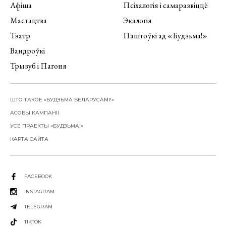
Афіша
Псіхалогія і самаразвіццё
Мастацтва
Экалогія
Тэатр
Паштоўкі ад «Будзьма!»
Вандроўкі
Трызуб і Пагоня
ШТО ТАКОЕ «БУДЗЬМА БЕЛАРУСАМІ!»
АСОБЫ КАМПАНІІ
УСЕ ПРАЕКТЫ «БУДЗЬМА!»
КАРТА САЙТА
FACEBOOK
INSTAGRAM
TELEGRAM
TIKTOK