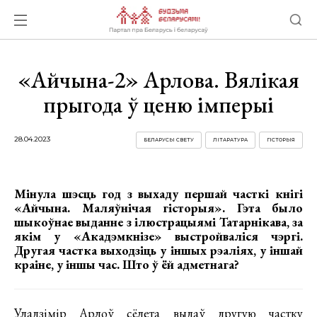
«Айчына-2» Арлова. Вялікая
прыгода ў ценю імперыі
28.04.2023
БЕЛАРУСЫ СВЕТУ
ЛІТАРАТУРА
ГІСТОРЫЯ
Мінула шэсць год з выхаду першай часткі кнігі
«Айчына. Маляўнічая гісторыя». Гэта было
шыкоўнае выданне з ілюстрацыямі Татарнікава, за
якім у «Акадэмкнізе» выстройваліся чэргі.
Другая частка выходзіць у іншых рэаліях, у іншай
краіне, у іншы час. Што ў ёй адметнага?
Уладзімір Арлоў сёлета выдаў другую частку