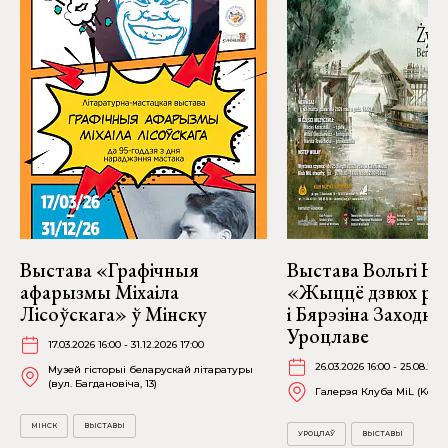
Выстава «Графічныя
Выстава Вольгі На
афарызмы Міхаіла
«Жыццё дзвюх рэк
Лісоўскага» ў Мінску
і Бярэзіна Заходня
Уроцлаве
17.03.2026 16:00 - 31.12.2026 17:00
26.03.2026 16:00 - 25.08.202
Музей гісторыі беларускай літаратуры
(вул. Багдановіча, 13)
Галерэя Клуба MiL (Kościu
МІНСК
ВЫСТАВЫ
УРОЦЛАЎ
ВЫСТАВЫ