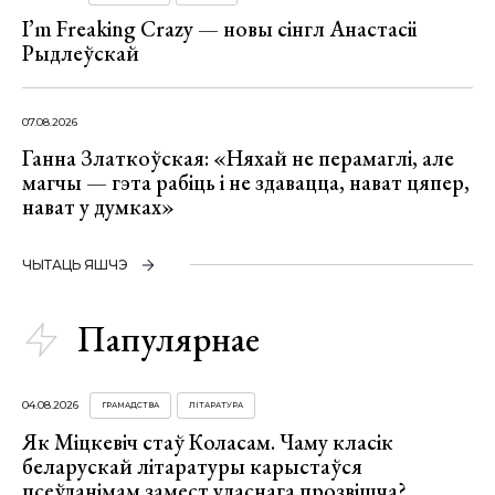
I’m Freaking Crazy — новы сінгл Анастасіі
Рыдлеўскай
07.08.2026
Ганна Златкоўская: «Няхай не перамаглі, але
магчы — гэта рабіць і не здавацца, нават цяпер,
нават у думках»
ЧЫТАЦЬ ЯШЧЭ
Папулярнае
04.08.2026
ГРАМАДСТВА
ЛІТАРАТУРА
Як Міцкевіч стаў Коласам. Чаму класік
беларускай літаратуры карыстаўся
псеўданімам замест уласнага прозвішча?