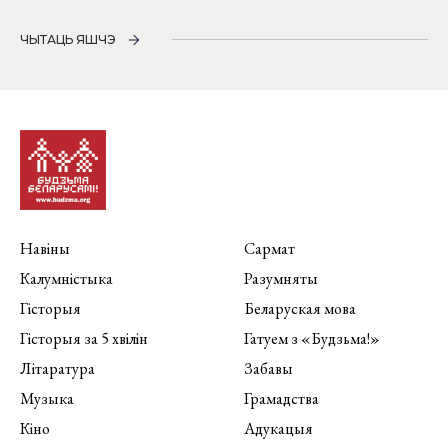
ЧЫТАЦЬ ЯШЧЭ
Навіны
Сармат
Калумністыка
Разумняты
Гісторыя
Беларуская мова
Гісторыя за 5 хвілін
Гатуем з «Будзьма!»
Літаратура
Забавы
Музыка
Грамадства
Кіно
Адукацыя