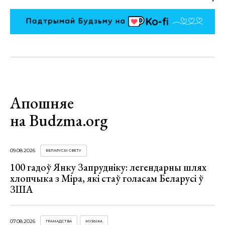
Апошняе
на Budzma.org
09.08.2026
БЕЛАРУСЫ СВЕТУ
100 гадоў Янку Запрудніку: легендарны шлях
хлопчыка з Міра, які стаў голасам Беларусі ў
ЗША
07.08.2026
ГРАМАДСТВА
МУЗЫКА