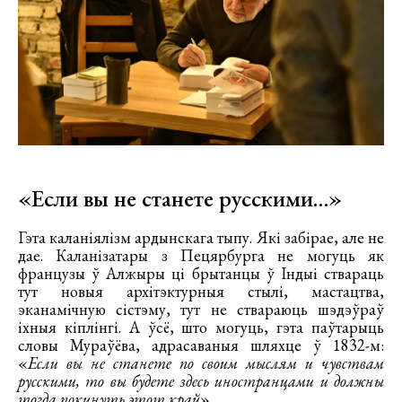
«Если вы не станете русскими…»
Гэта каланіялізм ардынскага тыпу. Які забірае, але не
дае. Каланізатары з Пецярбурга не могуць як
французы ў Алжыры ці брытанцы ў Індыі ствараць
тут новыя архітэктурныя стылі, мастацтва,
эканамічную сістэму, тут не ствараюць шэдэўраў
іхныя кіплінгі. А ўсё, што могуць, гэта паўтарыць
словы Мураўёва, адрасаваныя шляхце ў 1832-м:
«
Если вы не станете по своим мыслям и чувствам
русскими, то вы будете здесь иностранцами и должны
тогда покинуть этот край
».