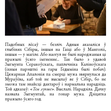
Падобных лёсаў — безліч. Адныя аказаліся ў
глыбінях Сібіры, іншыя на Гаіці або ў Манголіі,
іншыя — у магіле. Або наогул не былі народжаныя ці
пражылі ўсяго імгненне... Так было з удавой
Зыгмунта Серакоўскага, паплечніка Каліноўскага
(іхныя парэшткі на гары Гедыміна былі побач).
Цяжарная Апалонія па смерці мужа звярнулася да
Мураўёва, каб той не высылаў яе ў Сібір, бо не
зможа там знайсці дактароў і нармальна нарадзіць.
Той адказаў: «
Тем лучше
». Выслалі. Нарадзіла. Дачку
назвала Зыгмунтай, на гонар мужа. Дзіцятка
пражыло ўсяго год.