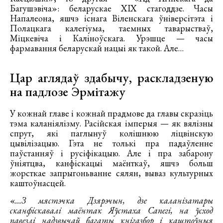
Багушэвіча»: беларускае ХІХ стагоддзе. Часы
Напалеона, яшчэ існага Віленскага ўніверсітэта і
Полацкага калегіума, таемных таварыстваў,
Міцкевіча і Каліноўскага. Урэшце — часы
фармавання беларускай нацыі як такой. Але…
Цар аглядаў здабычу, раскладзеную
на падлозе Эрмітажу
У кожнай главе і кожнай прадмове да главы скразіць
тэма каланіялізму. Расійская імперыя — як вялізны
спрут, які паглынуў колішнюю ліцвінскую
цывілізацыю. Гэта не толькі пра падаўленне
паўстанняў і русіфікацыю. Але і пра забарону
ўніятцва, канфіскацыі маёнткаў, яшчэ больш
жорсткае запрыгоньванне сялян, вываз культурных
каштоўнасцей.
«
…З мястэчка Дзярэчын, дзе каланізатары
сканфіскавалі маёнтак Яўстаха Сапегі, на ўсход
павезлі надзвычай багаты кнігазбор і каштоўныя