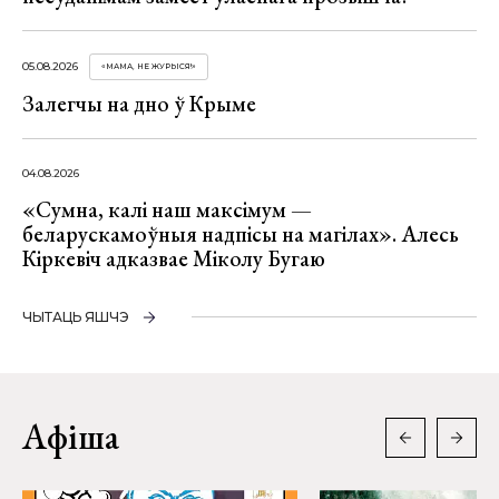
05.08.2026
«МАМА, НЕ ЖУРЫСЯ!»
Залегчы на дно ў Крыме
04.08.2026
«Сумна, калі наш максімум —
беларускамоўныя надпісы на магілах». Алесь
Кіркевіч адказвае Міколу Бугаю
ЧЫТАЦЬ ЯШЧЭ
Афіша