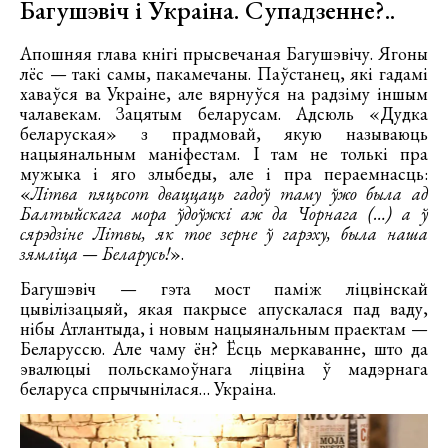
Багушэвіч і Украіна. Супадзенне?..
Апошняя глава кнігі прысвечаная Багушэвічу. Ягоны
лёс — такі самы, пакамечаны. Паўстанец, які гадамі
хаваўся ва Украіне, але вярнуўся на радзіму іншым
чалавекам. Зацятым беларусам. Адсюль «Дудка
беларуская» з прадмовай, якую называюць
нацыянальным маніфестам. І там не толькі пра
мужыка і яго злыбеды, але і пра пераемнасць:
«
Літва пяцьсот дваццаць гадоў таму ўжо была ад
Балтыйскага мора ўдоўжкі аж да Чорнага (…) а ў
сярэдзіне Літвы, як тое зерне ў гарэху, была наша
зямліца — Беларусь!
».
Багушэвіч — гэта мост паміж ліцвінскай
цывілізацыяй, якая пакрысе апускалася пад ваду,
нібы Атлантыда, і новым нацыянальным праектам —
Беларуссю. Але чаму ён? Ёсць меркаванне, што да
эвалюцыі польскамоўнага ліцвіна ў мадэрнага
беларуса спрычынілася… Украіна.