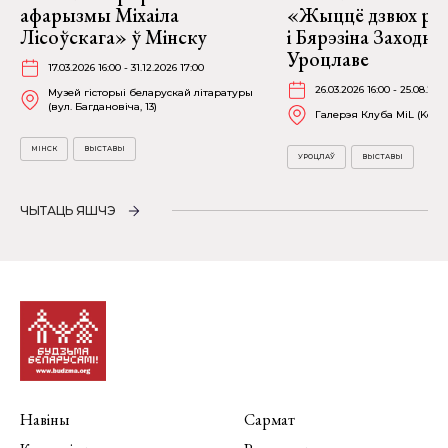
афарызмы Міхаіла
«Жыццё дзвюх рэк
Лісоўскага» ў Мінску
і Бярэзіна Заходня
Уроцлаве
17.03.2026 16:00 - 31.12.2026 17:00
26.03.2026 16:00 - 25.08.202
Музей гісторыі беларускай літаратуры
(вул. Багдановіча, 13)
Галерэя Клуба MiL (Kościu
МІНСК
ВЫСТАВЫ
УРОЦЛАЎ
ВЫСТАВЫ
ЧЫТАЦЬ ЯШЧЭ
Навіны
Сармат