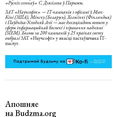
«Рускіх сезонаў» С. Дзягілева ў Парыжы.
ЗАТ «Научсофт» — ІТ-кампанія з офісамі ў Мак-
Кіні (ЗША), Мінску (Беларусь), Хельсінкі (Фінляндыя)
і Паўднёва-Усходняй Азіі — мае дзесяцігадовы вопыт у
сферы інфармацыйнай бяспекі і кіравання падзеямі
(SIEM). Больш за 200 кампаній у 25 краінах свету
выбралі
ЗАТ «Научсофт» у якасці пастаўшчыка ІТ-
паслуг.
Апошняе
на Budzma.org