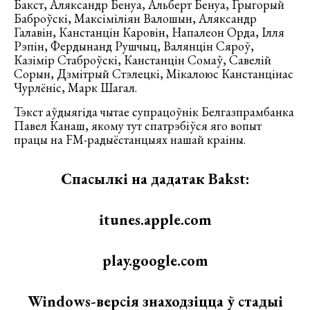
Бакст, Аляксандр Бенуа, Альберт Бенуа, Грыгорый
Баброўскі, Максіміліян Валошын, Аляксандр
Галавін, Канстанцін Каровін, Напалеон Орда, Ілля
Рэпін, Фердынанд Рушчыц, Валянцін Сяроў,
Казімір Стаброўскі, Канстанцін Сомаў, Савелій
Сорын, Дзмітрый Стэлецкі, Мікалоюс Канстанцінас
Чурлёніс, Марк Шагал.
Тэкст аўдыягіда чытае супрацоўнік Белгазпрамбанка
Павел Канаш, якому тут спатрэбіўся яго вопыт
працы на FM-радыёстанцыях нашай краіны.
Спасылкі на дадатак Bakst:
itunes.apple.com
play.google.com
Windows-версія знаходзіцца ў стадыі