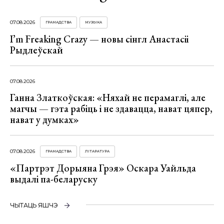
07.08.2026
ГРАМАДСТВА
МУЗЫКА
I’m Freaking Crazy — новы сінгл Анастасіі
Рыдлеўскай
07.08.2026
Ганна Златкоўская: «Няхай не перамаглі, але
магчы — гэта рабіць і не здавацца, нават цяпер,
нават у думках»
07.08.2026
ГРАМАДСТВА
ЛІТАРАТУРА
«Партрэт Дорыяна Грэя» Оскара Уайльда
выдалі па-беларуску
ЧЫТАЦЬ ЯШЧЭ