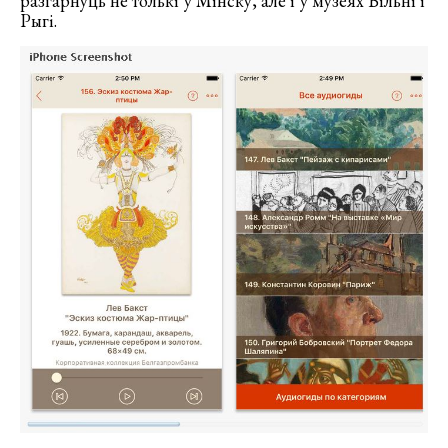
разгарнуць не толькі ў Мінску, але і ў музеях Вільні і
Рыгі.