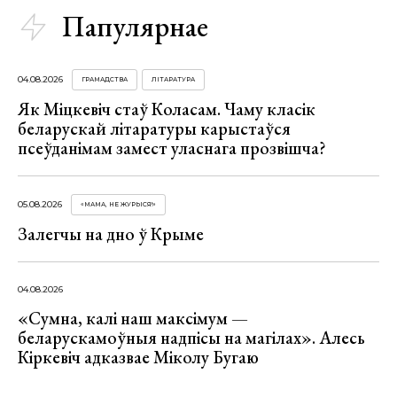
Папулярнае
04.08.2026
ГРАМАДСТВА
ЛІТАРАТУРА
Як Міцкевіч стаў Коласам. Чаму класік
беларускай літаратуры карыстаўся
псеўданімам замест уласнага прозвішча?
05.08.2026
«МАМА, НЕ ЖУРЫСЯ!»
Залегчы на дно ў Крыме
04.08.2026
«Сумна, калі наш максімум —
беларускамоўныя надпісы на магілах». Алесь
Кіркевіч адказвае Міколу Бугаю