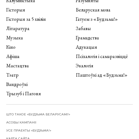
Калумністыка
Разумняты
Гісторыя
Беларуская мова
Гісторыя за 5 хвілін
Гатуем з «Будзьма!»
Літаратура
Забавы
Музыка
Грамадства
Кіно
Адукацыя
Афіша
Псіхалогія і самаразвіццё
Мастацтва
Экалогія
Тэатр
Паштоўкі ад «Будзьма!»
Вандроўкі
Трызуб і Пагоня
ШТО ТАКОЕ «БУДЗЬМА БЕЛАРУСАМІ!»
АСОБЫ КАМПАНІІ
УСЕ ПРАЕКТЫ «БУДЗЬМА!»
КАРТА САЙТА