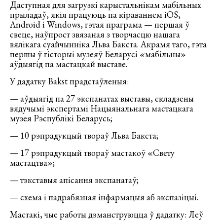
Даступная для загрузкі карыстальнікам мабільных
прыладаў, якія працуюць па кіраваннем iOS,
Android і Windows, гэтая праграма — першая ў
свеце, наўпрост звязаная з творчасцю нашага
вялікага суайчынніка Льва Бакста. Акрамя таго, гэта
першы ў гісторыі музеяў Беларусі «мабільны»
аўдыягід па мастацкай выставе.
У дадатку Bakst прадстаўленыя:
— аўдыягід па 27 экспанатах выставы, складзены
вядучымі экспертамі Нацыянальнага мастацкага
музея Рэспублікі Беларусь;
— 10 рэпрадукцый твораў Льва Бакста;
— 17 рэпрадукцый твораў мастакоў «Свету
мастацтва»;
— тэкставыя апісання экспанатаў;
— схема і падрабязная інфармацыя аб экспазіцыі.
Мастакі, чые работы дэманструюцца ў дадатку: Леў