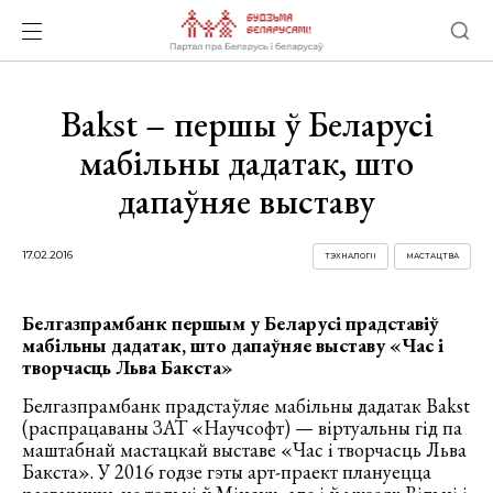
Bakst – першы ў Беларусі
мабільны дадатак, што
дапаўняе выставу
17.02.2016
ТЭХНАЛОГІІ
МАСТАЦТВА
Белгазпрамбанк першым у Беларусі прадставіў
мабільны дадатак, што дапаўняе выставу «Час і
творчасць Льва Бакста»
Белгазпрамбанк прадстаўляе мабільны дадатак Bakst
(распрацаваны ЗАТ «Научсофт) — віртуальны гід па
маштабнай мастацкай выставе «Час і творчасць Льва
Бакста». У 2016 годзе гэты арт-праект плануецца