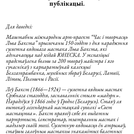
публікацыі.
Для даведкі:
Маштабны міжнародны арт-праект “Час і творчасць
Льва Бакста” прысвечаны 150-годдзю з дня нараджэння
сусветна вядомага мастака Льва Бакста, які
адзначаецца пад эгідай ЮНЕСКА. У экспазіцыі
прадстаўлена больш за 200 твораў майстра і яго
сучаснікаў з карпаратыўнай калекцыі
Белгазпрамбанка, музейных збораў Беларусі, Латвіі,
Літвы, Польшчы і Расіі.
Леў Бакст (1866—1924) — сусветна вядомы мастак
Срэбнага стагоддзя, заснавальнік стылю «мадэрн».
Нарадзіўся ў 1866 годзе ў Гродне (Беларусь). Стаяў ля
вытокаў легендарнай мастацкай суполкі «Свет
мастацтва». Бакст праявіў сябе як выдатны
партрэтыст, ілюстратар, тэатральны мастак і
мадэльер сваёй эпохі. Сусветную вядомасць ён атрымаў,
стаўшы галоўным мастаком знакамітых балетных