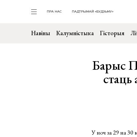
ПРА НАС
ПАДТРЫМАЙ «БУДЗЬМУ»
Навіны
Калумністыка
Гісторыя
Лі
Барыс П
стаць
У ноч за 29 на 30