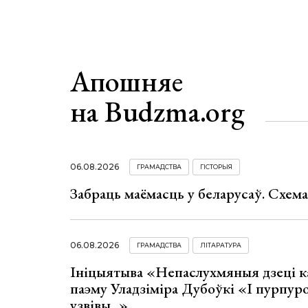
Апошняе
на Budzma.org
06.08.2026
ГРАМАДСТВА
ГІСТОРЫЯ
Забраць маёмасць у беларусаў. Схем
06.08.2026
ГРАМАДСТВА
ЛІТАРАТУРА
Ініцыятыва «Непаслухмяныя дзеці к
паэму Уладзіміра Дубоўкі «І пурпур
узвівы...»