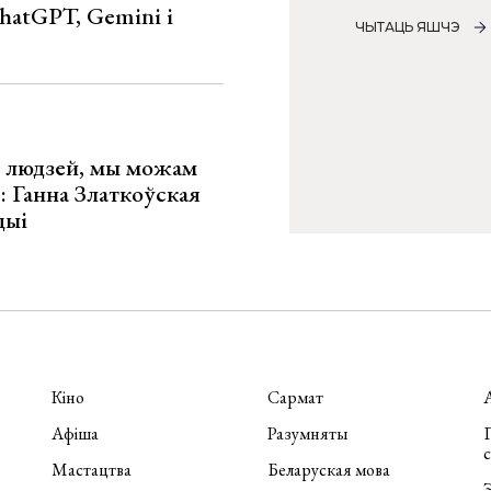
hatGPT, Gemini і
ЧЫТАЦЬ ЯШЧЭ
х людзей, мы можам
»: Ганна Златкоўская
цыі
Кіно
Сармат
Афіша
Разумняты
П
Мастацтва
Беларуская мова
Э