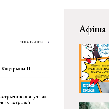
Афіша
ЧЫТАЦЬ ЯШЧЭ
а Кацярыны ІІ
астрычніка» агучыла
овых ветразей