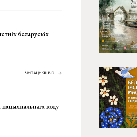
летнік беларускіх
ЧЫТАЦЬ ЯШЧЭ
га нацыянальнага коду