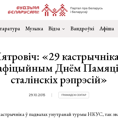
таратура
Музыка
Відэа
Вандроўкі
Афіша
ятровіч: «29 кастрычніка
 афіцыйным Днём Памяці
сталінскіх рэпрэсій»
29.10.2015
ГРАМАДСКІ СЕКТАР
 кастрычніка ў падвалах унутранай турмы НКУС, так зв