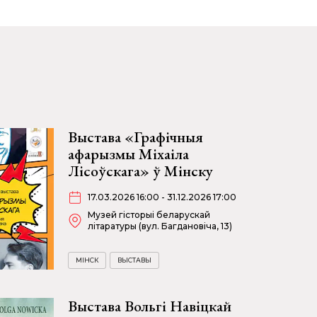
Выстава «Графічныя
афарызмы Міхаіла
Лісоўскага» ў Мінску
17.03.2026 16:00 - 31.12.2026 17:00
Музей гісторыі беларускай
літаратуры (вул. Багдановіча, 13)
МІНСК
ВЫСТАВЫ
Выстава Вольгі Навіцкай