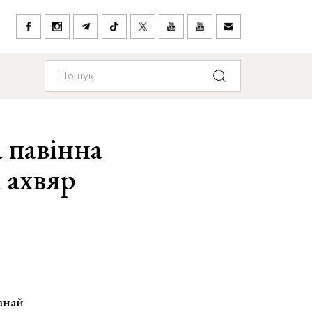
 павінна
 ахвяр
анай