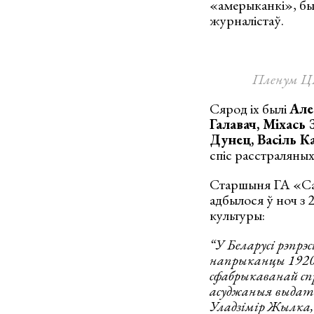
«амерыканкі», был
журналістаў.
Пленум ЦБ
Сярод іх былі
Але
Галавач, Міхась
Дунец, Васіль 
спіс расстраляных 
Старшыня ГА «Саю
адбылося ў ноч з 
культуры:
“У Беларусі рэпрэ
напрыканцы 1920-х
сфабрыкаванай сп
асуджаныя выдатн
Уладзімір Жылка, 