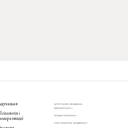
Адукацыя
ШТО ТАКОЕ «БУДЗЬМА
БЕЛАРУСАМІ!»
сіхалогія і
АСОБЫ КАМПАНІІ
самаразвіццё
УСЕ ПРАЕКТЫ «БУДЗЬМА!»
калогія