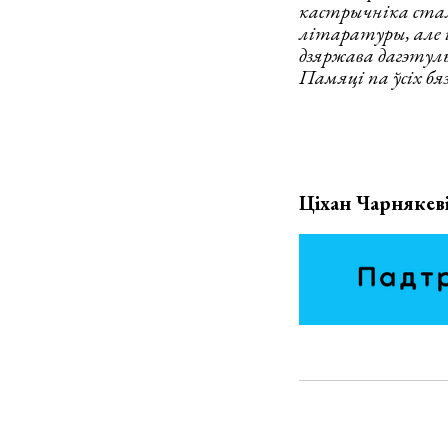
кастрычніка стала
літаратуры, але і
дзяржава дагэтул
Памяці па ўсіх бяз
Ціхан Чарнякевіч