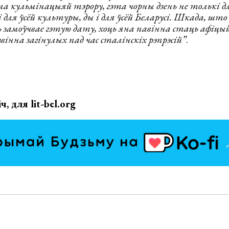
 кульмінацыяй тэрору, гэта чорны дзень не толькі дл
 для ўсёй культуры, ды і для ўсёй Беларусі. Шкада, што
ь замоўчвае гэтую дату, хоць яна павінна стаць афіц
вінна загінулых пад час сталінскіх рэпрэсій”
.
, для lit-bel.org