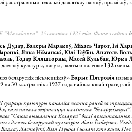
і расстраляныя некалькі дзясяткаў паэтаў, празаікаў, 
 “Маладняка”. 25 сакавіка 1925 года. Фота з сайта
b
сь Дудар, Валеры Маракоў, Міхась Чарот, Ізі Ха
 Зарэцкі, Янка Нёманскі, Юлі Таўбін, Анатоль Вол
Каваль, Тодар Кляшторны, Масей Кульбак, Юрка
дзеячаў культуры, навукі, палітыкі налічвае
132
імёны.
з беларускіх пісьменнікаў»
Барыс Пятровіч
называ
29 на 30 кастрычніка 1937 года найвялікшай трагедыяй
сіі супраць культуры пачаліся значна раней за трыццац
, калі пачала згортвацца палітыка “беларусізацыі”. 
раве “Саюза вызвалення Беларусі” былі арыштаваныя 
ыя дзеячы беларускай культуры Адам Бабарэка, Уладз
Вацлаў Ластоўскі, Язэп Пушча і шмат хто яшчэ. Ноч з