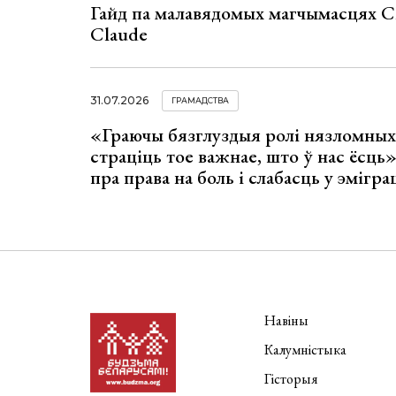
Гайд па малавядомых магчымасцях C
Claude
31.07.2026
ГРАМАДСТВА
«Граючы бязглуздыя ролі нязломны
страціць тое важнае, што ў нас ёсць
пра права на боль і слабасць у эмігра
Навіны
Калумністыка
Гісторыя