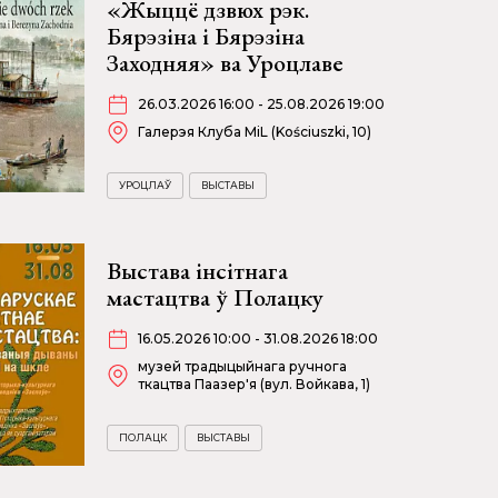
«Жыццё дзвюх рэк.
Бярэзіна і Бярэзіна
Заходняя» ва Уроцлаве
26.03.2026 16:00 - 25.08.2026 19:00
Галерэя Клуба MiL (Kościuszki, 10)
УРОЦЛАЎ
ВЫСТАВЫ
Выстава інсітнага
мастацтва ў Полацку
16.05.2026 10:00 - 31.08.2026 18:00
музей традыцыйнага ручнога
ткацтва Паазер'я (вул. Войкава, 1)
ПОЛАЦК
ВЫСТАВЫ