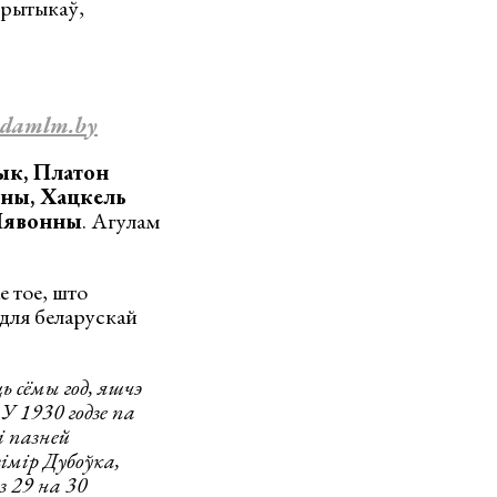
крытыкаў,
damlm.by
рык, Платон
ьны, Хацкель
 Лявонны
. Агулам
е тое, што
 для беларускай
ь сёмы год, яшчэ
У 1930 годзе па
і пазней
імір Дубоўка,
 29 на 30