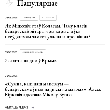
Папулярнае
04.08.2026
ГРАМАДСТВА
ЛІТАРАТУРА
Як Міцкевіч стаў Коласам. Чаму класік
беларускай літаратуры карыстаўся
псеўданімам замест уласнага прозвішча?
05.08.2026
«МАМА, НЕ ЖУРЫСЯ!»
Залегчы на дно ў Крыме
04.08.2026
«Сумна, калі наш максімум —
беларускамоўныя надпісы на магілах». Алесь
Кіркевіч адказвае Міколу Бугаю
ЧЫТАЦЬ ЯШЧЭ