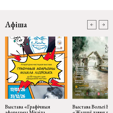
Афіша
Выстава «Графічныя
Выстава Вольгі На
афарызмы Міхаіла
«Жыццё дзвюх рэк