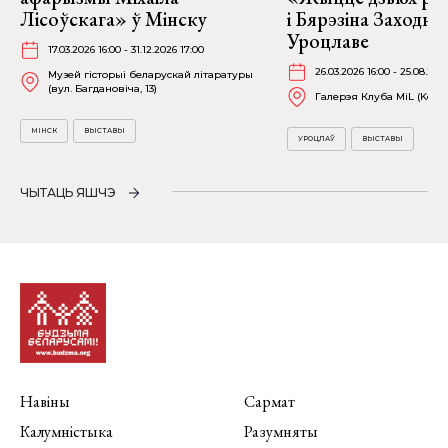
Лісоўскага» ў Мінску
і Бярэзіна Заходня
Уроцлаве
17.03.2026 16:00 - 31.12.2026 17:00
26.03.2026 16:00 - 25.08.202
Музей гісторыі беларускай літаратуры
(вул. Багдановіча, 13)
Галерэя Клуба MiL (Kościu
МІНСК
ВЫСТАВЫ
УРОЦЛАЎ
ВЫСТАВЫ
ЧЫТАЦЬ ЯШЧЭ
Навіны
Сармат
Калумністыка
Разумняты