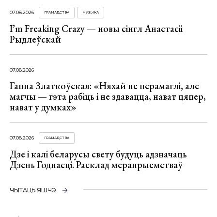
07.08.2026
ГРАМАДСТВА
МУЗЫКА
I’m Freaking Crazy — новы сінгл Анастасіі
Рыдлеўскай
07.08.2026
Ганна Златкоўская: «Няхай не перамаглі, але
магчы — гэта рабіць і не здавацца, нават цяпер,
нават у думках»
07.08.2026
ГРАМАДСТВА
Дзе і калі беларусы свету будуць адзначаць
Дзень Годнасці. Расклад мерапрыемстваў
ЧЫТАЦЬ ЯШЧЭ