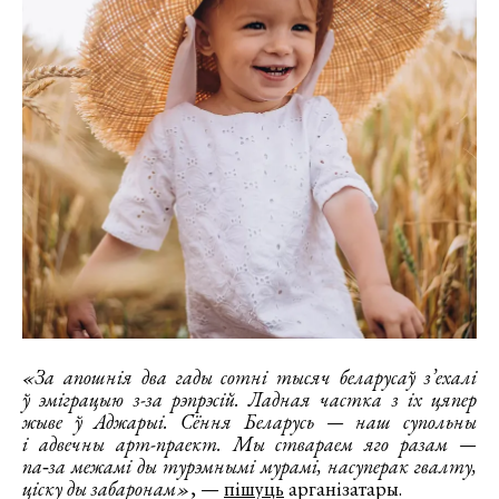
«За апошнія два гады сотні тысяч беларусаў з’ехалі
ў эміграцыю з-за рэпрэсій. Ладная частка з іх цяпер
жыве ў Аджарыі. Сёння Беларусь — наш супольны
і адвечны арт-праект. Мы ствараем яго разам —
па‑за межамі ды турэмнымі мурамі, насуперак гвалту,
ціску ды забаронам»
, —
пішуць
арганізатары.