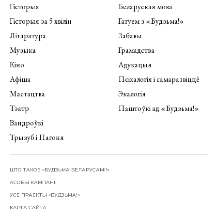
Гісторыя
Беларуская мова
Гісторыя за 5 хвілін
Гатуем з «Будзьма!»
Літаратура
Забавы
Музыка
Грамадства
Кіно
Адукацыя
Афіша
Псіхалогія і самаразвіццё
Мастацтва
Экалогія
Тэатр
Паштоўкі ад «Будзьма!»
Вандроўкі
Трызуб і Пагоня
ШТО ТАКОЕ «БУДЗЬМА БЕЛАРУСАМІ!»
АСОБЫ КАМПАНІІ
УСЕ ПРАЕКТЫ «БУДЗЬМА!»
КАРТА САЙТА