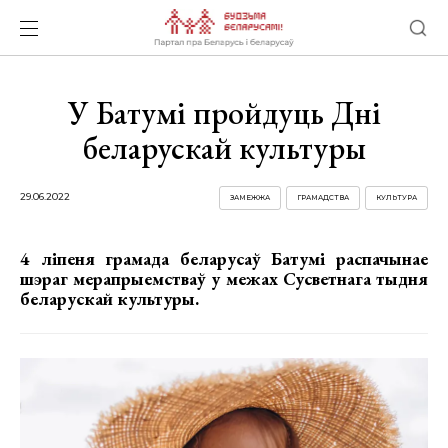
У Батумі пройдуць Дні
беларускай культуры
29.06.2022
ЗАМЕЖЖА
ГРАМАДСТВА
КУЛЬТУРА
4 ліпеня грамада беларусаў Батумі распачынае
шэраг мерапрыемстваў у межах Сусветнага тыдня
беларускай культуры.