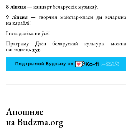
8 ліпеня
— канцэрт беларускіх музыкаў.
9 ліпеня
— творчыя майстар-класы ды вечарына
на караблі!
І гэта далёка не ўсё!
Праграму Дзён беларускай культуры можна
паглядзець
тут
.
Апошняе
на Budzma.org