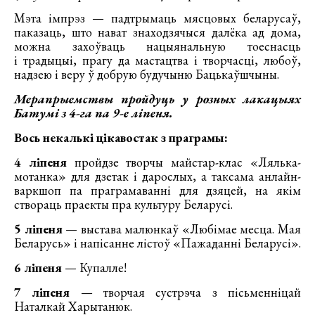
Мэта імпрэз — падтрымаць мясцовых беларусаў,
паказаць, што нават знаходзячыся далёка ад дома,
можна захоўваць нацыянальную тоеснасць
і традыцыі, прагу да мастацтва і творчасці, любоў,
надзею і веру ў добрую будучыню Бацькаўшчыны.
Мерапрыемствы пройдуць у розных лакацыях
Батумі з 4-га па 9-е ліпеня.
Вось некалькі цікавостак з праграмы:
4 ліпеня
пройдзе творчы майстар-клас «Лялька-
мотанка» для дзетак і дарослых, а таксама анлайн-
варкшоп па праграмаванні для дзяцей, на якім
створаць праекты пра культуру Беларусі.
5 ліпеня
— выстава малюнкаў «Любімае месца. Мая
Беларусь» і напісанне лістоў «Пажаданні Беларусі».
6 ліпеня
— Купалле!
7 ліпеня
— творчая сустрэча з пісьменніцай
Наталкай Харытанюк.