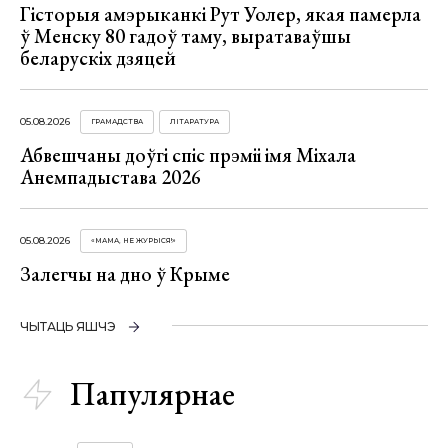
Гісторыя амэрыканкі Рут Уолер, якая памерла
ў Менску 80 гадоў таму, выратаваўшы
беларускіх дзяцей
05.08.2026
ГРАМАДСТВА
ЛІТАРАТУРА
Абвешчаны доўгі спіс прэміі імя Міхала
Анемпадыстава 2026
05.08.2026
«МАМА, НЕ ЖУРЫСЯ!»
Залегчы на дно ў Крыме
ЧЫТАЦЬ ЯШЧЭ
Папулярнае