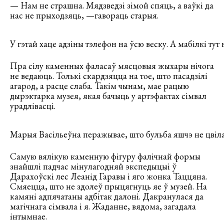
— Нам не страшна. Мядзведзі зімой спяць, а ваўкі да
нас не прыходзяць, —гавораць старыя.
У гэтай хаце адзіны тэлефон на ўсю веску. А мабілкі тут
Пра сілу каменных фаласаў мясцовыя жыхары нічога
не ведаюць. Толькі скардзяцца на тое, што пасадзілі
агарод, а расце слаба. Такім чынам, мае рацыю
дырэктарка музея, якая бачыць у артэфактах сімвал
урадлівасці.
Марыя Васільеўна перажывае, што бульба яшчэ не цвіл
Самую вялікую каменную фігуру фалічнай формы
знайшлі падчас мінулагодняй экспедыцыі ў
Дарахоўскі лес Леанід Гаравы і яго жонка Таццяна.
Смяецца, што не здолеў прыцягнуць яе ў музей. На
камяні адпячатаны адбітак далоні. Дакранулася да
магічнага сімвала і я. Жаданне, вядома, загадала
інтымнае.