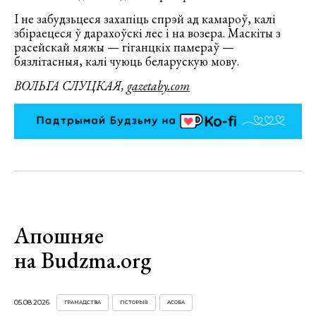
І не забудзьцеся захапіць спрэй ад камароў, калі
збіраецеся ў дарахоўскі лес і на возера. Маскіты з
расейскай мяжы — гіганцкіх памераў —
бязлітасныя, калі чуюць беларускую мову.
ВОЛЬГА СЛУЦКАЯ,
gazetaby.com
Апошняе
на Budzma.org
05.08.2026
ГРАМАДСТВА
ГІСТОРЫЯ
АСОБА