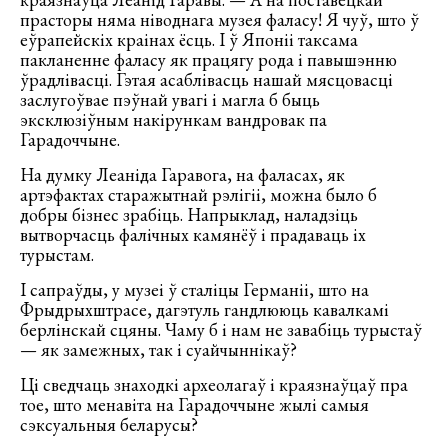
прасторы няма ніводнага музея фаласу! Я чуў, што ў
еўрапейскіх краінах ёсць. І ў Японіі таксама
пакланенне фаласу як працягу рода і павышэнню
ўрадлівасці. Гэтая асаблівасць нашай мясцовасці
заслугоўвае пэўнай увагі і магла б быць
эксклюзіўным накірункам вандровак па
Гарадоччыне.
На думку Леаніда Гаравога, на фаласах, як
артэфактах старажытнай рэлігіі, можна было б
добры бізнес зрабіць. Напрыклад, наладзіць
вытворчасць фалічных камянёў і прадаваць іх
турыстам.
І сапраўды, у музеі ў сталіцы Германіі, што на
Фрыдрыхштрасе, дагэтуль гандлююць кавалкамі
берлінскай сцяны. Чаму б і нам не завабіць турыстаў
— як замежных, так і суайчыннікаў?
Ці сведчаць знаходкі археолагаў і краязнаўцаў пра
тое, што менавіта на Гарадоччыне жылі самыя
сэксуальныя беларусы?