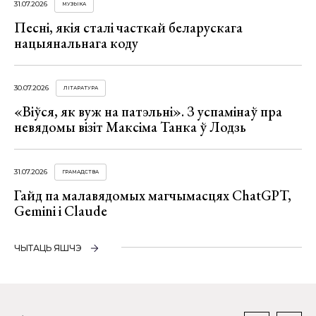
31.07.2026
МУЗЫКА
Песні, якія сталі часткай беларускага
нацыянальнага коду
30.07.2026
ЛІТАРАТУРА
«Віўся, як вуж на патэльні». З успамінаў пра
невядомы візіт Максіма Танка ў Лодзь
31.07.2026
ГРАМАДСТВА
Гайд па малавядомых магчымасцях ChatGPT,
Gemini і Claude
ЧЫТАЦЬ ЯШЧЭ