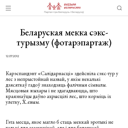
Беларуская мекка сэкс-
турызму (фотарэпартаж)
12.07.2012
Карэспандэнт «Салідарнасці» здейсніла сэкс-тур у
лес з непрыстойнай назвай, у якім некалькі
дзясяткаў гадоў знаходзяць фалічныя сімвалы.
Мясцовыя жыхары і не здагадваюцца, што
краязнаўцы даўно ахрысцілі лес, што корміць іх
улетку, Х..евым.
Гэта месца, якое магло б стаць меккай эротыкі не
толькі для замежнікаў, але і для беларусаў.