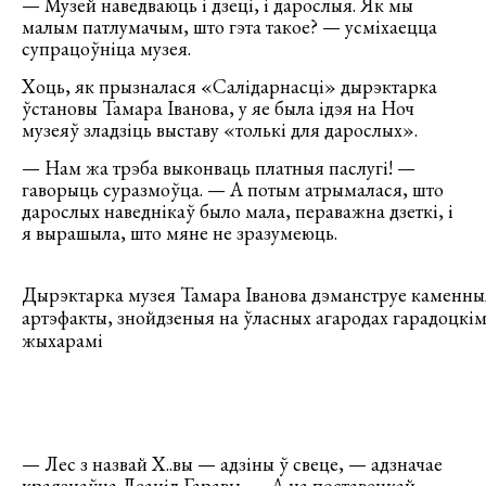
— Музей наведваюць і дзеці, і дарослыя. Як мы
малым патлумачым, што гэта такое? — усміхаецца
супрацоўніца музея.
Хоць, як прызналася «Салідарнасці» дырэктарка
ўстановы Тамара Іванова, у яе была ідэя на Ноч
музеяў зладзіць выставу «толькі для дарослых».
— Нам жа трэба выконваць платныя паслугі! —
гаворыць суразмоўца. — А потым атрымалася, што
дарослых наведнікаў было мала, пераважна дзеткі, і
я вырашыла, што мяне не зразумеюць.
Дырэктарка музея Тамара Іванова дэманструе каменны
артэфакты, знойдзеныя на ўласных агародах гарадоцкім
жыхарамі
— Лес з назвай Х..вы — адзіны ў свеце, — адзначае
краязнаўца Леанід Гаравы. — А на поставецкай