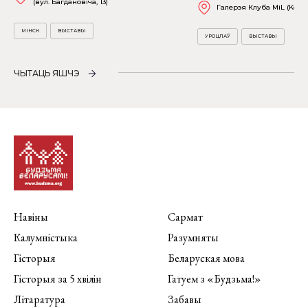
(вул. Багдановіча, 13)
Галерэя Клуба MiL (Kościu
МІНСК
ВЫСТАВЫ
УРОЦЛАЎ
ВЫСТАВЫ
ЧЫТАЦЬ ЯШЧЭ
Навіны
Сармат
Калумністыка
Разумняты
Гісторыя
Беларуская мова
Гісторыя за 5 хвілін
Гатуем з «Будзьма!»
Літаратура
Забавы