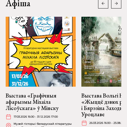
Афіша
Выстава «Графічныя
Выстава Вольгі На
афарызмы Міхаіла
«Жыццё дзвюх рэк
Лісоўскага» ў Мінску
і Бярэзіна Заходня
Уроцлаве
17.03.2026 16:00 - 31.12.2026 17:00
26.03.2026 16:00 - 25.08.202
Музей гісторыі беларускай літаратуры