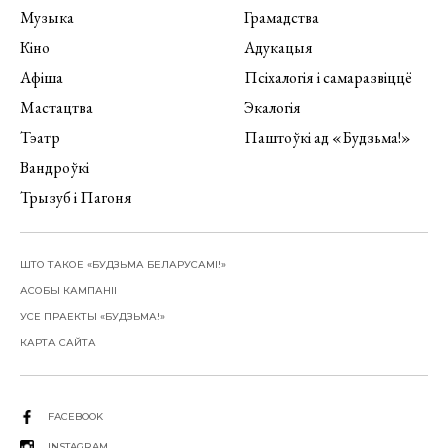
Музыка
Грамадства
Кіно
Адукацыя
Афіша
Псіхалогія і самаразвіццё
Мастацтва
Экалогія
Тэатр
Паштоўкі ад «Будзьма!»
Вандроўкі
Трызуб і Пагоня
ШТО ТАКОЕ «БУДЗЬМА БЕЛАРУСАМІ!»
АСОБЫ КАМПАНІІ
УСЕ ПРАЕКТЫ «БУДЗЬМА!»
КАРТА САЙТА
FACEBOOK
INSTAGRAM