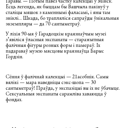
Гаравы. — Потым павез частку калекцыі ў Мінск.
Ёсць легенда, як быццам бы Вашчыла пакінуў у
сталіцы мяшок з каменнымі фаласамі, і яны там
зніклі… Шкада, бо трапляліся сапраўды ўнікальныя
экземпляры — да 70 сантыметраў.
У ліхія 90-ыя ў Гарадоцкім краязнаўчым музеі
з’явіліся ўласныя экспанаты — старажытныя
фалічныя фігуры розных форм і памераў. Іх
падараваў музею мясцовы краязнаўца Барыс
Гордзін.
Сёння ў фалічнай калекцыі — 21асобнік. Самы
вялікі — мара наведніцы сэкс-шопа — 30
сантыметраў! Праўда, у экспазіцыі вы іх не ўбачыце.
Сексуальныя экспанаты сарамліва хаваюцца ў
фондах.