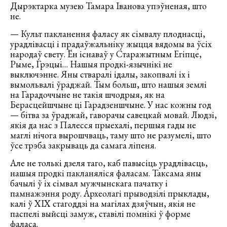
Дырэктарка музею Тамара Іванова упэўненая, што
не.
— Культ пакланення фаласу як сімвалу плоднасці,
урадлівасці і прадаўжальніку жыцця вядомы ва ўсіх
народаў свету. Ён існаваў у Старажытным Егіпце,
Рыме, Грэцыі… Нашыя продкі-язычнікі не
выключэнне. Яны стваралі ідалы, закопвалі іх і
вымольвалі ўраджай. Тым больш, што нашыя землі
на Гарадоччыне не такія шчодрыя, як на
Берасцейшчыне ці Гарадзеншчыне. У нас кожны год
— бітва за ўраджай, гаворачы савецкай мовай. Людзі,
якія да нас з Палесся прыехалі, першыя гады не
маглі нічога вырошчваць, таму што не разумелі, што
ўсе трэба закрываць да самага ліпеня.
Але не толькі дзеля таго, каб павысіць урадлівасць,
нашыя продкі пакланяліся фаласам. Таксама яны
бачылі ў іх сімвал мужчынскага пачатку і
памнажэння роду. Археолагі прыводзілі прыклады,
калі ў XIX стагоддзі на магілах дзяўчын, якія не
паспелі выйсці замуж, ставілі помнікі ў форме
фаласа.