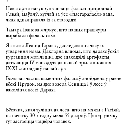
Некаторыя навукоўцы лічаць фаласы прыроднай
з’явай, маўляў, хутчэй за ўсе «пастаралася» вада,
якая адпаліравала іх за стагоддзі.
Тамара Іванова мяркуе, што нашыя прашчуры
выраблялі фаласы самі.
Як кажа Леанід Гаравы, даследавання часу іх
утварэння няма. Дакладна вядома, што дарахоўскія
курганныя могільнікі, дзе знаходзілі артэфакты,
датычацца IV стагоддзя да нашай эры, а апошнія —
IX-XI стагоддзяў нашай эры.
Большая частка каменных фаласаў знойдзена у раёне
вёскі Прудок, на дне возера Сенніца і ў лесе ў
ваколіцах вёскі Дарахі.
Вёсачка, якая туліцца да леса, што на мяжы з Расіяй,
на пачатку 30-х гадоў мела 55 двароў. Цяпер узімку
тут застаецца чацвёра чалавек.