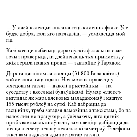
— У маёй калекцыі таксама ёсць каменны фалас. Усе
будзе добра, калі яго пагладзіш, — усміхаецца мой
гід.
Калі хочаце пабачыць дарахоўскія фаласы на свае
вочы і праверыць, ці дзейнічаюць тыя прыкметы, у
якія верылі нашыя продкі — завітайце ў Гарадок.
Дарога цягніком са сталіцы (31 800 Br за квіток)
зойме каля пяці гадзін. Ноч можна правесці ў
мясцовым гатэлі — даволі прыстойным — па
суседству з вяселымі будаўнікамі. Нумар «люкс»
выглядае як мара вясковых маладажонаў і каштуе
155 тысяч рублеў на суткі. Каб дабрацца да
гасцініцы, трэба загадзя дамовіцца з таксістамі, бо па
начох яны не працуюць, а ўлічваючы, што цягнік
прыбывае амаль апоўначы, вам свеціць дабірацца да
месца начлегу пешшу некалькі кіламетраў. Тэлефоны
таксі вам падкажа адміністратар гатэлю.