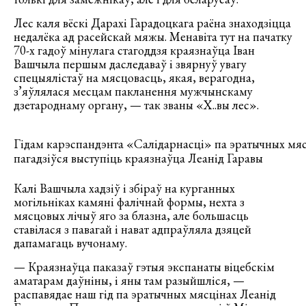
Лес каля вёскі Дарахі Гарадоцкага раёна знаходзіцца
недалёка ад расейскай мяжы. Менавіта тут на пачатку
70-х гадоў мінулага стагоддзя краязнаўца Іван
Вашчыла першым даследаваў і звярнуў увагу
спецыялістаў на мясцовасць, якая, верагодна,
з’яўлялася месцам пакланення мужчынскаму
дзетароднаму органу, — так званы «Х..вы лес».
Гідам карэспандэнта «Салідарнасці» па эратычных мяс
пагадзіўся выступіць краязнаўца Леанід Гаравы
Калі Вашчыла хадзіў і збіраў на курганных
могільніках камяні фалічнай формы, нехта з
мясцовых лічыў яго за блазна, але большасць
ставілася з павагай і нават адпраўляла дзяцей
дапамагаць вучонаму.
— Краязнаўца паказаў гэтыя экспанаты віцебскім
аматарам даўніны, і яны там разыйшліся, —
распавядае наш гід па эратычных мясцінах Леанід