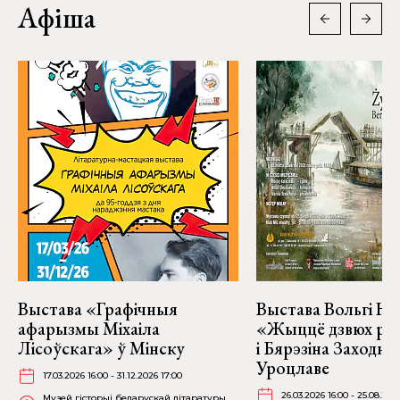
Афіша
Выстава «Графічныя
Выстава Вольгі На
афарызмы Міхаіла
«Жыццё дзвюх рэк
Лісоўскага» ў Мінску
і Бярэзіна Заходня
Уроцлаве
17.03.2026 16:00 - 31.12.2026 17:00
26.03.2026 16:00 - 25.08.202
Музей гісторыі беларускай літаратуры