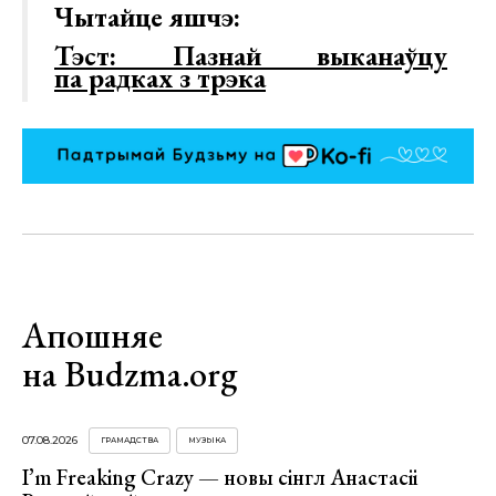
Чытайце яшчэ:
Тэст: Пазнай выканаўцу
па радках з трэка
Апошняе
на Budzma.org
07.08.2026
ГРАМАДСТВА
МУЗЫКА
I’m Freaking Crazy — новы сінгл Анастасіі