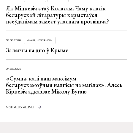
Як Міцкевіч стаў Коласам. Чаму класік
беларускай літаратуры карыстаўся
псеўданімам замест уласнага прозвішча?
05.08.2026
«МАМА, НЕ ЖУРЫСЯ!»
Залегчы на дно ў Крыме
04.08.2026
«Сумна, калі наш максімум —
беларускамоўныя надпісы на магілах». Алесь
Кіркевіч адказвае Міколу Бугаю
ЧЫТАЦЬ ЯШЧЭ