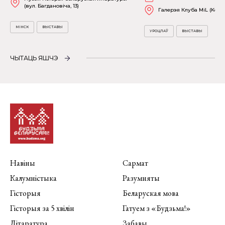
(вул. Багдановіча, 13)
Галерэя Клуба MiL (Kościu
МІНСК
ВЫСТАВЫ
УРОЦЛАЎ
ВЫСТАВЫ
ЧЫТАЦЬ ЯШЧЭ
Навіны
Сармат
Калумністыка
Разумняты
Гісторыя
Беларуская мова
Гісторыя за 5 хвілін
Гатуем з «Будзьма!»
Літаратура
Забавы