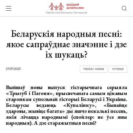
Беларускія народныя песні:
якое сапраўднае значэнне і дзе
іх шукаць?
27.07.2023
ТРЫЗУБ І ПАГОНЯ
ГІСТОРЫЯ
Выйшаў новы выпуск гістарычнага серыяла
«Трызуб і Пагоня», прысвечанага самым цікавым
старонкам супольнай гісторыі Беларусі і Украіны.
Беларусы ведаюць «Купалінку», «Бывайце
здаровы, жывіце багата» ды яшчэ некалькі песень,
якія лічацца народнымі (спойлер: не ўсе яны
народныя). А дзе старажытныя песні?