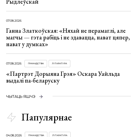
Рыдлеўскай
07.08.2026
Ганна Златкоўская: «Няхай не перамаглі, але
магчы — гэта рабіць і не здавацца, нават цяпер,
нават у думках»
07.08.2026
ГРАМАДСТВА
ЛІТАРАТУРА
«Партрэт Дорыяна Грэя» Оскара Уайльда
выдалі па-беларуску
ЧЫТАЦЬ ЯШЧЭ
Папулярнае
04.08.2026
ГРАМАДСТВА
ЛІТАРАТУРА