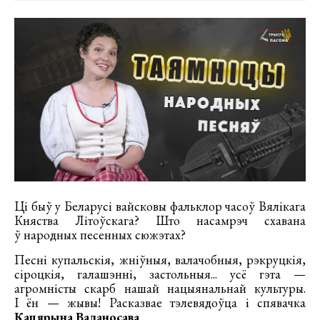
Ці быў у Беларусі вайсковы фальклор часоў Вялікага
Княства Літоўскага? Што насамрэч схавана
ў народных песенных сюжэтах?
Песні купальскія, жніўныя, валачобныя, рэкруцкія,
сіроцкія, галашэнні, застольныя... усё гэта —
агромністы скарб нашай нацыянальнай культуры.
І ён — жывы! Расказвае тэлевядоўца і спявачка
Кацярына Ваданосава
.