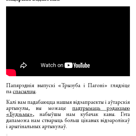
Папярэднія выпускі «Трызуба і Пагоні» глядзіце
па
спасылцы
.
Калі вам падабаюцца нашыя відэапраекты і аўтарскія
артыкулы, вы можаце
падтрымаць рэдакцыю
«Будзьмы»
, набыўшы нам кубачак кавы. Гэта
дапаможа нам стварыць больш цікавых відэаролікаў
і арыгінальных артыкулаў.