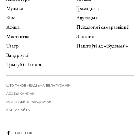
Музыка
Грамадства
Кіно
Адукацыя
Афіша
Псіхалогія і самаразвіццё
Мастацтва
Экалогія
Тэатр
Паштоўкі ад «Будзьма!»
Вандроўкі
Трызуб і Пагоня
ШТО ТАКОЕ «БУДЗЬМА БЕЛАРУСАМІ!»
АСОБЫ КАМПАНІІ
УСЕ ПРАЕКТЫ «БУДЗЬМА!»
КАРТА САЙТА
FACEBOOK