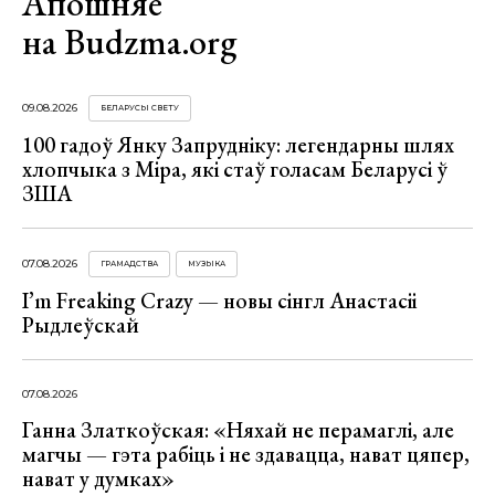
Апошняе
на Budzma.org
09.08.2026
БЕЛАРУСЫ СВЕТУ
100 гадоў Янку Запрудніку: легендарны шлях
хлопчыка з Міра, які стаў голасам Беларусі ў
ЗША
07.08.2026
ГРАМАДСТВА
МУЗЫКА
I’m Freaking Crazy — новы сінгл Анастасіі
Рыдлеўскай
07.08.2026
Ганна Златкоўская: «Няхай не перамаглі, але
магчы — гэта рабіць і не здавацца, нават цяпер,
нават у думках»