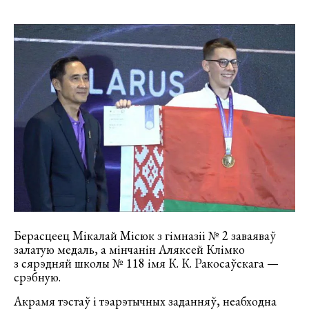
Берасцеец Мікалай Місюк з гімназіі № 2 заваяваў
залатую медаль, а мінчанін Аляксей Клімко
з сярэдняй школы № 118 імя К. К. Ракосаўскага —
срэбную.
Акрамя тэстаў і тэарэтычных заданняў, неабходна