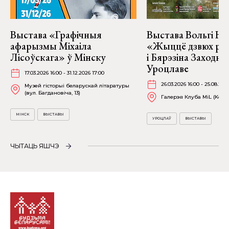
Выстава «Графічныя
Выстава Вольгі На
афарызмы Міхаіла
«Жыццё дзвюх рэк
Лісоўскага» ў Мінску
і Бярэзіна Заходня
Уроцлаве
17.03.2026 16:00 - 31.12.2026 17:00
26.03.2026 16:00 - 25.08.202
Музей гісторыі беларускай літаратуры
(вул. Багдановіча, 13)
Галерэя Клуба MiL (Kościu
МІНСК
ВЫСТАВЫ
УРОЦЛАЎ
ВЫСТАВЫ
ЧЫТАЦЬ ЯШЧЭ