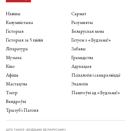
Навіны
Сармат
Калумністыка
Разумняты
Гісторыя
Беларуская мова
Гісторыя за 5 хвілін
Гатуем з «Будзьма!»
Літаратура
Забавы
Музыка
Грамадства
Кіно
Адукацыя
Афіша
Псіхалогія і самаразвіццё
Мастацтва
Экалогія
Тэатр
Паштоўкі ад «Будзьма!»
Вандроўкі
Трызуб і Пагоня
ШТО ТАКОЕ «БУДЗЬМА БЕЛАРУСАМІ!»