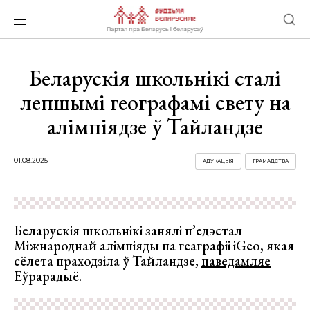
Беларускія школьнікі сталі
лепшымі географамі свету на
алімпіядзе ў Тайландзе
01.08.2025
АДУКАЦЫЯ
ГРАМАДСТВА
Беларускія школьнікі занялі п’едэстал
Міжнароднай алімпіяды па геаграфіі iGeo, якая
сёлета праходзіла ў Тайландзе,
паведамляе
Еўрарадыё.