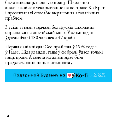
было выканаць палявую працу. Школьнікі
аналізавалі землекарыстанне на востраве Ко Крэт
і прэзентавалі спосабы вырашэння экалагічных
праблем.
З усімі гэтымі задачамі беларускія школьнікі
справіліся на англійскай мове. У алімпіядзе
ўдзельнічалі 180 чалавек з 47 краін.
Першая алімпіяда iGeo прайшла ў 1996 годзе
ў Гаазе, Нідэрланды, тады ў ёй бралі ўдзел толькі
пяць краін. А сёлета на алімпіядзе былі
прадстаўленыя пяць кантынентаў.