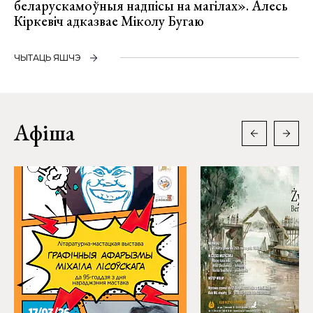
беларускамоўныя надпісы на магілах». Алесь
Кіркевіч адказвае Міколу Бугаю
ЧЫТАЦЬ ЯШЧЭ
Афіша