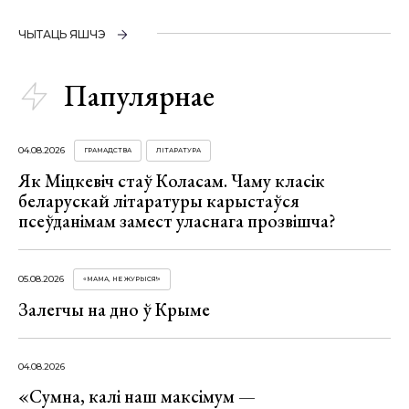
ЧЫТАЦЬ ЯШЧЭ
Папулярнае
04.08.2026
ГРАМАДСТВА
ЛІТАРАТУРА
Як Міцкевіч стаў Коласам. Чаму класік
беларускай літаратуры карыстаўся
псеўданімам замест уласнага прозвішча?
05.08.2026
«МАМА, НЕ ЖУРЫСЯ!»
Залегчы на дно ў Крыме
04.08.2026
«Сумна, калі наш максімум —