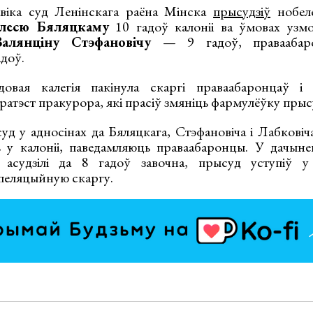
авіка суд Ленінскага раёна Мінска
прысудзіў
нобеле
лесю Бяляцкаму
10 гадоў калоніі ва ўмовах узм
Валянціну Стэфановічу
— 9 гадоў, правааба
доў.
довая калегія пакінула скаргі праваабаронцаў і 
пратэст пракурора, які прасіў змяніць фармулёўку прысу
уд у адносінах да Бяляцкага, Стэфановіча і Лабковіч
ь у калоніі, паведамляюць праваабаронцы. У дачын
 асудзілі да 8 гадоў завочна, прысуд уступіў у 
апеляцыйную скаргу.