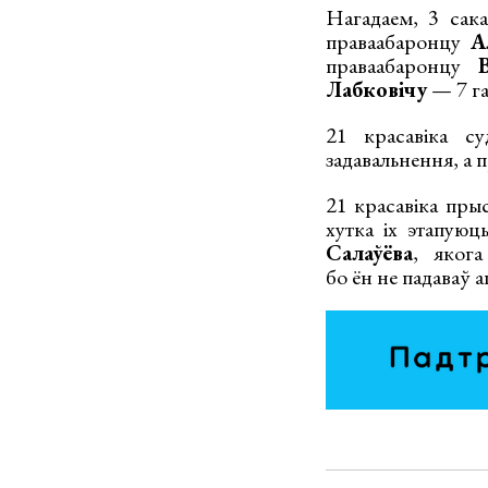
Нагадаем, 3 сак
праваабаронцу
А
праваабаронцу
Лабковічу
— 7 га
21 красавіка су
задавальнення, а 
21 красавіка прыс
хутка іх этапуюц
Салаўёва
, якога
бо ён не падаваў 