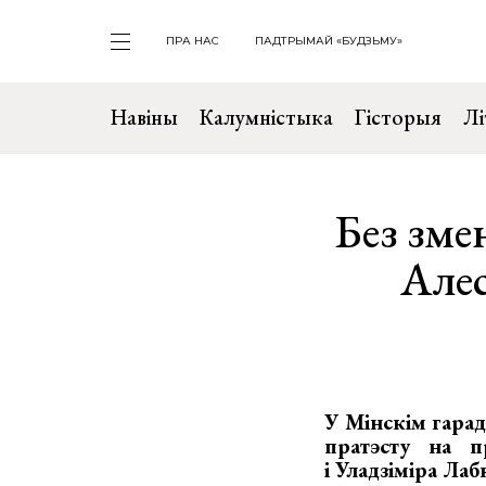
ПРА НАС
ПАДТРЫМАЙ «БУДЗЬМУ»
Навіны
Калумністыка
Гісторыя
Лі
Без зме
Алес
У Мінскім гарад
пратэсту на п
і Уладзіміра Лаб