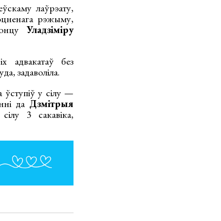
ўскаму лаўрэату,
оцненага рэжыму,
ронцу
Уладзіміру
іх адвакатаў без
да, задаволіла.
а ўступіў у сілу —
енні да
Дзмітрыя
сілу 3 сакавіка,