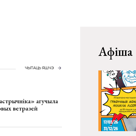
Афіша
ЧЫТАЦЬ ЯШЧЭ
астрычніка» агучыла
овых ветразей