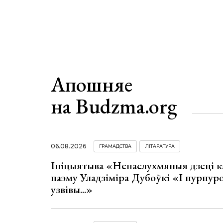
Апошняе
на Budzma.org
06.08.2026
ГРАМАДСТВА
ЛІТАРАТУРА
Ініцыятыва «Непаслухмяныя дзеці к
паэму Уладзіміра Дубоўкі «І пурпур
узвівы...»