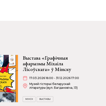
Выстава «Графічныя
афарызмы Міхаіла
Лісоўскага» ў Мінску
17.03.2026 16:00 - 31.12.2026 17:00
Музей гісторыі беларускай
літаратуры (вул. Багдановіча, 13)
МІНСК
ВЫСТАВЫ