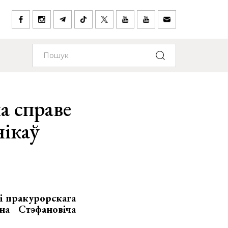
а справе
нікаў
 і пракурорскага
на Стэфановіча