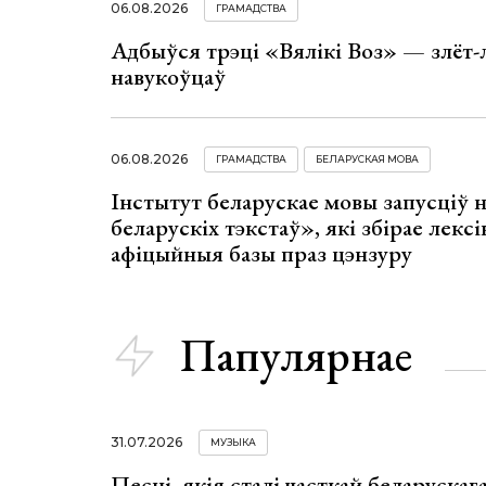
06.08.2026
ГРАМАДСТВА
Адбыўся трэці «Вялікі Воз» — злёт-
навукоўцаў
06.08.2026
ГРАМАДСТВА
БЕЛАРУСКАЯ МОВА
Інстытут беларускае мовы запусціў
беларускіх тэкстаў», які збірае лексі
афіцыйныя базы праз цэнзуру
Папулярнае
31.07.2026
МУЗЫКА
Песні, якія сталі часткай беларуска