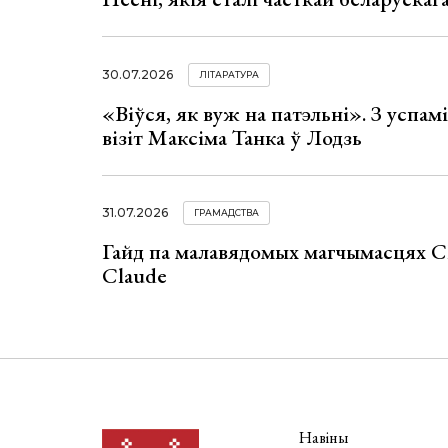
30.07.2026
ЛІТАРАТУРА
«Віўся, як вуж на патэльні». З успа
візіт Максіма Танка ў Лодзь
31.07.2026
ГРАМАДСТВА
Гайд па малавядомых магчымасцях C
Claude
Навіны