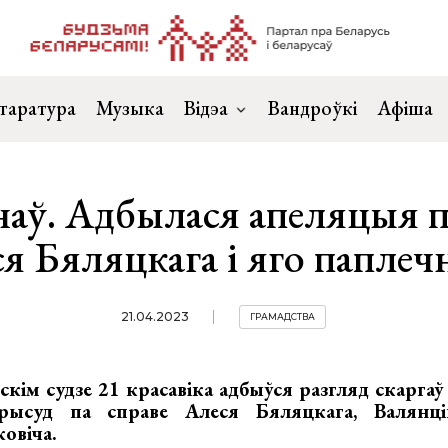
таратура
Музыка
Відэа
Вандроўкі
Афіша
наў. Адбылася апеляцыя п
я Бяляцкага і яго паплеч
21.04.2023
ГРАМАДСТВА
скім судзе 21 красавіка адбыўся разгляд скаргаў
рысуд па справе Алеся Бяляцкага, Валянці
ковіча.