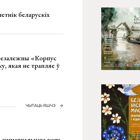
летнік беларускіх
 незалежны «Корпус
ку, якая не трапляе ў
ЧЫТАЦЬ ЯШЧЭ
га нацыянальнага коду