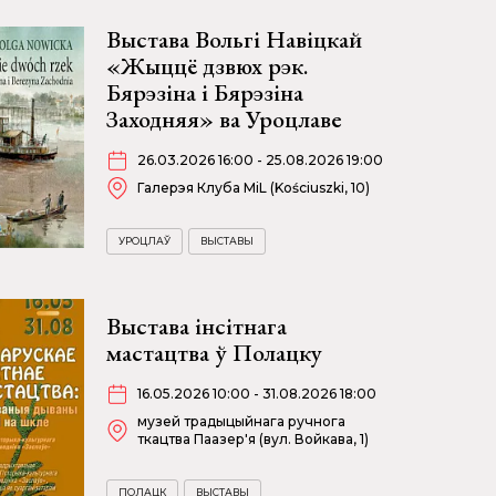
Выстава Вольгі Навіцкай
«Жыццё дзвюх рэк.
Бярэзіна і Бярэзіна
Заходняя» ва Уроцлаве
26.03.2026 16:00 - 25.08.2026 19:00
Галерэя Клуба MiL (Kościuszki, 10)
УРОЦЛАЎ
ВЫСТАВЫ
Выстава інсітнага
мастацтва ў Полацку
16.05.2026 10:00 - 31.08.2026 18:00
музей традыцыйнага ручнога
ткацтва Паазер'я (вул. Войкава, 1)
ПОЛАЦК
ВЫСТАВЫ