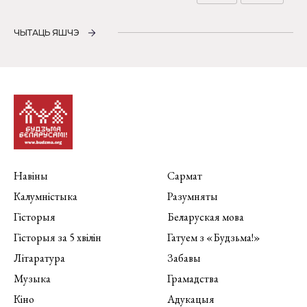
ЧЫТАЦЬ ЯШЧЭ
Навіны
Сармат
Калумністыка
Разумняты
Гісторыя
Беларуская мова
Гісторыя за 5 хвілін
Гатуем з «Будзьма!»
Літаратура
Забавы
Музыка
Грамадства
Кіно
Адукацыя