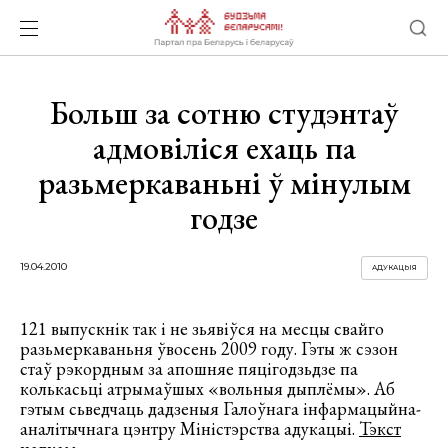
Больш за сотню студэнтаў
адмовіліся ехаць па
разьмеркаваньні ў мінулым
годзе
19.04.2010
АДУКАЦЫЯ
121 выпускнік так і не зьявіўся на месцы свайго
разьмеркаваньня ўвосень 2009 году. Гэты ж сэзон
стаў рэкордным за апошняе пяцігодзьдзе па
колькасьці атрымаўшых «вольныя дыплёмы». Аб
гэтым сьведчаць дадзеныя Галоўнага інфармацыйна-
аналітычнага цэнтру Міністэрства адукацыі.
Тэкст