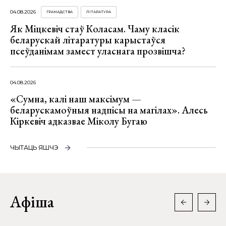
04.08.2026
ГРАМАДСТВА
ЛІТАРАТУРА
Як Міцкевіч стаў Коласам. Чаму класік
беларускай літаратуры карыстаўся
псеўданімам замест уласнага прозвішча?
04.08.2026
«Сумна, калі наш максімум —
беларускамоўныя надпісы на магілах». Алесь
Кіркевіч адказвае Міколу Бугаю
ЧЫТАЦЬ ЯШЧЭ
Афіша