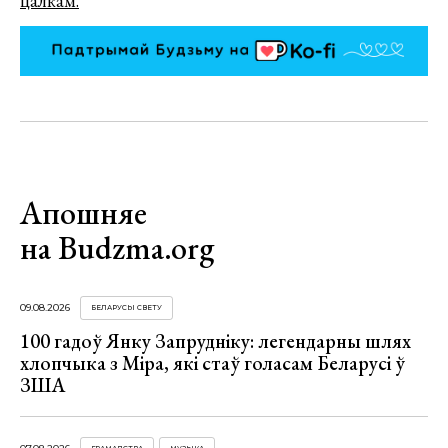
цалкам.
Апошняе
на Budzma.org
09.08.2026
БЕЛАРУСЫ СВЕТУ
100 гадоў Янку Запрудніку: легендарны шлях
хлопчыка з Міра, які стаў голасам Беларусі ў
ЗША