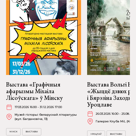
Выстава «Графічныя
Выстава Вольгі На
афарызмы Міхаіла
«Жыццё дзвюх рэк
Лісоўскага» ў Мінску
і Бярэзіна Заходня
Уроцлаве
17.03.2026 16:00 - 31.12.2026 17:00
26.03.2026 16:00 - 25.08.202
Музей гісторыі беларускай літаратуры
(вул. Багдановіча, 13)
Галерэя Клуба MiL (Kościu
МІНСК
ВЫСТАВЫ
УРОЦЛАЎ
ВЫСТАВЫ