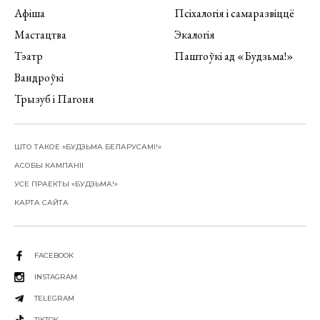
Афіша
Псіхалогія і самаразвіццё
Мастацтва
Экалогія
Тэатр
Паштоўкі ад «Будзьма!»
Вандроўкі
Трызуб і Пагоня
ШТО ТАКОЕ «БУДЗЬМА БЕЛАРУСАМІ!»
АСОБЫ КАМПАНІІ
УСЕ ПРАЕКТЫ «БУДЗЬМА!»
КАРТА САЙТА
FACEBOOK
INSTAGRAM
TELEGRAM
TIKTOK