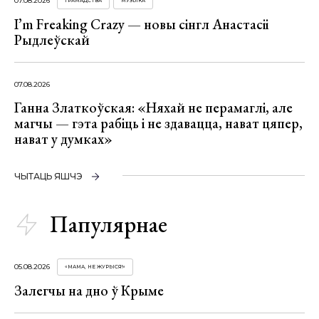
07.08.2026
ГРАМАДСТВА
МУЗЫКА
I’m Freaking Crazy — новы сінгл Анастасіі
Рыдлеўскай
07.08.2026
Ганна Златкоўская: «Няхай не перамаглі, але
магчы — гэта рабіць і не здавацца, нават цяпер,
нават у думках»
ЧЫТАЦЬ ЯШЧЭ
Папулярнае
05.08.2026
«МАМА, НЕ ЖУРЫСЯ!»
Залегчы на дно ў Крыме