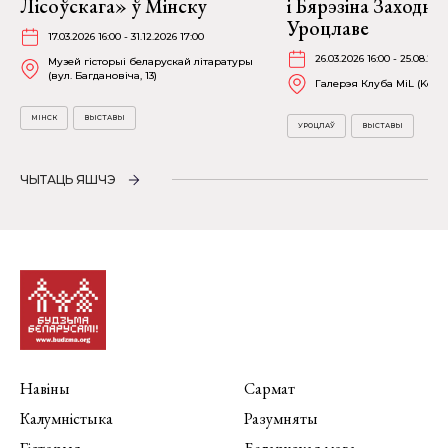
Лісоўскага» ў Мінску
і Бярэзіна Заходня
Уроцлаве
17.03.2026 16:00 - 31.12.2026 17:00
26.03.2026 16:00 - 25.08.202
Музей гісторыі беларускай літаратуры
(вул. Багдановіча, 13)
Галерэя Клуба MiL (Kościu
МІНСК
ВЫСТАВЫ
УРОЦЛАЎ
ВЫСТАВЫ
ЧЫТАЦЬ ЯШЧЭ
Навіны
Сармат
Калумністыка
Разумняты