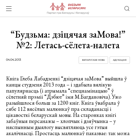
“Будзьма: дзіцячая заМова!”
№2: Летась-сёлета-налета
04.04.2013
БЕЛАРУСКАЯ МОВА
АДУКАЦЫЯ
Кніга Глеба Лабадзенкі “дзіцячая заМова” выйшла ў
канцы студзеня 2013 года – і здабыла вялікую
папулярнасць (і атрымала “спецнамінацыю” ў
сёлетняй прэміі “Дэбют” імя М.Багдановіча). Ужо
разыйшлося больш за 1200 кніг. Кніга ўвабрала ў
сябе 112 вясёлых малюнкаў пра складанасці і
цікавосткі беларускай мовы. На старонках кнігі
забаўныя персанажы – хлопчык і дзяўчынка – у
няспынным дыялогу высвятляюць усе гэтыя
акалічнасці. Простасць малюнкаў паказвае: так можа