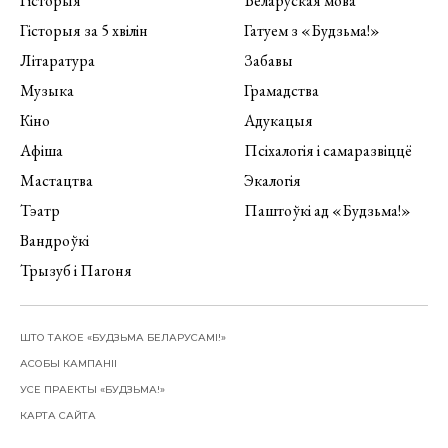
Гісторыя
Беларуская мова
Гісторыя за 5 хвілін
Гатуем з «Будзьма!»
Літаратура
Забавы
Музыка
Грамадства
Кіно
Адукацыя
Афіша
Псіхалогія і самаразвіццё
Мастацтва
Экалогія
Тэатр
Паштоўкі ад «Будзьма!»
Вандроўкі
Трызуб і Пагоня
ШТО ТАКОЕ «БУДЗЬМА БЕЛАРУСАМІ!»
АСОБЫ КАМПАНІІ
УСЕ ПРАЕКТЫ «БУДЗЬМА!»
КАРТА САЙТА