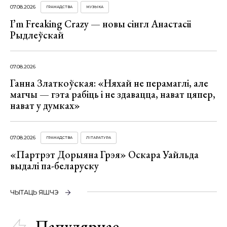
07.08.2026
ГРАМАДСТВА
МУЗЫКА
I’m Freaking Crazy — новы сінгл Анастасіі
Рыдлеўскай
07.08.2026
Ганна Златкоўская: «Няхай не перамаглі, але
магчы — гэта рабіць і не здавацца, нават цяпер,
нават у думках»
07.08.2026
ГРАМАДСТВА
ЛІТАРАТУРА
«Партрэт Дорыяна Грэя» Оскара Уайльда
выдалі па-беларуску
ЧЫТАЦЬ ЯШЧЭ
Папулярнае