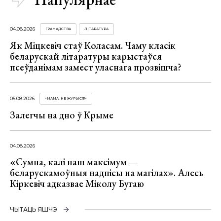
04.08.2026
ГРАМАДСТВА
ЛІТАРАТУРА
Як Міцкевіч стаў Коласам. Чаму класік
беларускай літаратуры карыстаўся
псеўданімам замест уласнага прозвішча?
05.08.2026
«МАМА, НЕ ЖУРЫСЯ!»
Залегчы на дно ў Крыме
04.08.2026
«Сумна, калі наш максімум —
беларускамоўныя надпісы на магілах». Алесь
Кіркевіч адказвае Міколу Бугаю
ЧЫТАЦЬ ЯШЧЭ