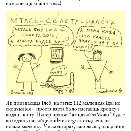
намаляваць кожны з вас!
Як прызнаецца Глеб, на гэтых 112 малюнках ідэі не
скончыліся – проста варта было паставіць кропку і
выдаць кнігу. Цяпер працяг “дзіцячай заМовы” будзе
выходзіць на сайце budzma.org: штотыдзень па
новым малюнку. У каментарах, калі ласка, пакідайце