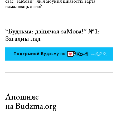
свае “заМовы”: якія моўныя цікавосткі варта
намаляваць яшчэ?
“Будзьма: дзіцячая заМова!” №1:
Загадны лад
Апошняе
на Budzma.org