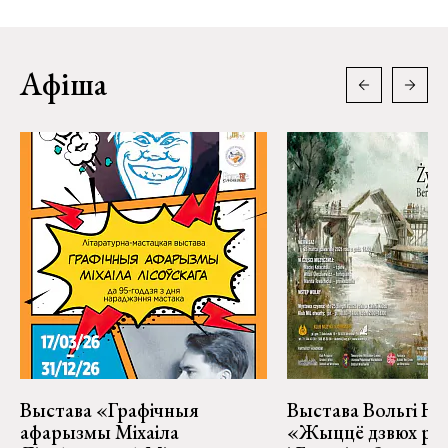
Афіша
Выстава «Графічныя
Выстава Вольгі На
афарызмы Міхаіла
«Жыццё дзвюх рэк