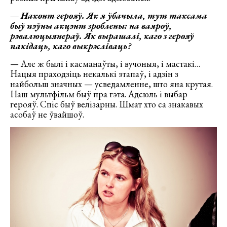
—
Наконт герояў. Як я ўбачыла, тут таксама
быў пэўны акцэнт зроблены: на ваяроў,
рэвалюцыянераў. Як вырашалі, каго з герояў
пакідаць, каго выкрэсліваць?
— Але ж былі і касманаўты, і вучоныя, і мастакі…
Нацыя праходзіць некалькі этапаў, і адзін з
найбольш значных — усведамленне, што яна крутая.
Наш мультфільм быў пра гэта. Адсюль і выбар
герояў. Спіс быў велізарны. Шмат хто са знакавых
асобаў не ўвайшоў.