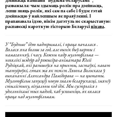
дзейнасць кампаніі “Будзьма беларусамі!”,
разважыла: чым здымаць ролік пра дзейнасць,
лепш зняць ролік, які сам па сабе і будзе гэтай
дзейнасцю ў найлепшым яе праяўленні. І
прапанавала ідэю, нікім дагэтуль не скарыстаную:
распавесці кароткую гісторыю Беларусі
цікава
.
У “Будзьме” ідэю падтрымалі, і праца пачалася .
Вялася яна больш за год, але вынік быў варты і
намаганняў, і часу. Кожны кадр мультфільма —
невялікі шэдэўр ад рэжысёра-аніматара Юліі
Рудзіцкай, які разышоўся на прынты, застаўкі, нават
татуіроўкі, гэтак жа як тэкст Лявона Вольскага ў
выкананні Аляксандра Памідорава — на цытаты.
Мультфільм запусціў новую хвалю беларускасці, змяніў
стылістыку, візуальны код ідэі. Мы сустрэліся з
удзельнікамі тых падзей, каб успомніць, як вялася
праца над мультфільмам.