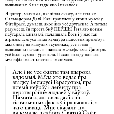
вышыванак. З нас тады яно і пачалося.
Я цяпер, магчыма, нясціпла скажу, але гэта як
Сальвадорам Далі. Калі трапляеш у ягоны музей у
Фігейрасе, думаеш: якое яно ўсё другаснае. А потым
разумееш: ён проста быў ПЕРШЫ. Гэта яго потым
паўтаралі, цытавалі, паляпшалі. Вось і ў нас так
атрымалася: уся гэтая культура папсовых прынтоў і
малюнкаў на кашулях і сукенках, усе гэтыя
вышыванкі пачаліся з нашага мультфільма. Дагэтуль
усё было сумна і ўрачыста. Пасля выхаду нашага
мультфільма стылістыка змянілася.
Але і не ўсе факты там шырока
вядомыя. Мала хто ведае пра
згадку Беларусі Герадотам, пра
племя неўраў і легенду пра
ператварэнне людзей ў ваўкоў.
Памятаю, мы складалі спіс
гістарычных фактаў і разважалі, з
чаго пачаць. Мне сказалі: ну,
вядома ж, з сабора Святой Сафіі.