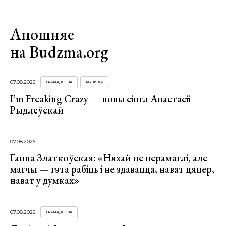
Апошняе
на Budzma.org
07.08.2026
ГРАМАДСТВА
МУЗЫКА
I’m Freaking Crazy — новы сінгл Анастасіі
Рыдлеўскай
07.08.2026
Ганна Златкоўская: «Няхай не перамаглі, але
магчы — гэта рабіць і не здавацца, нават цяпер,
нават у думках»
07.08.2026
ГРАМАДСТВА