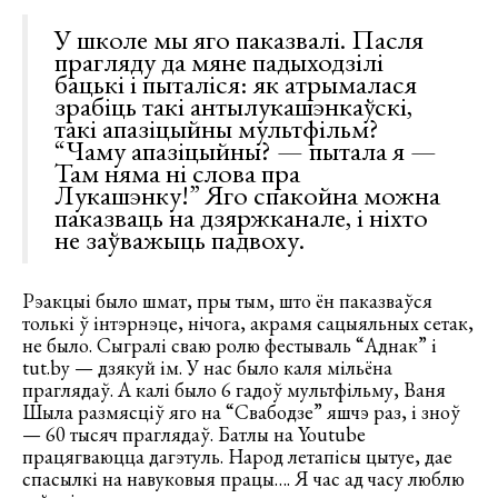
У школе мы яго паказвалі. Пасля
прагляду да мяне падыходзілі
бацькі і пыталіся: як атрымалася
зрабіць такі антылукашэнкаўскі,
такі апазіцыйны мультфільм?
“Чаму апазіцыйны? — пытала я —
Там няма ні слова пра
Лукашэнку!” Яго спакойна можна
паказваць на дзяржканале, і ніхто
не заўважыць падвоху.
Рэакцыі было шмат, пры тым, што ён паказваўся
толькі ў інтэрнэце, нічога, акрамя сацыяльных сетак,
не было. Сыгралі сваю ролю фестываль “Аднак” і
tut.by — дзякуй ім. У нас было каля мільёна
праглядаў. А калі было 6 гадоў мультфільму, Ваня
Шыла размясціў яго на “Свабодзе” яшчэ раз, і зноў
— 60 тысяч праглядаў. Батлы на Youtube
працягваюцца дагэтуль. Народ летапісы цытуе, дае
спасылкі на навуковыя працы…. Я час ад часу люблю