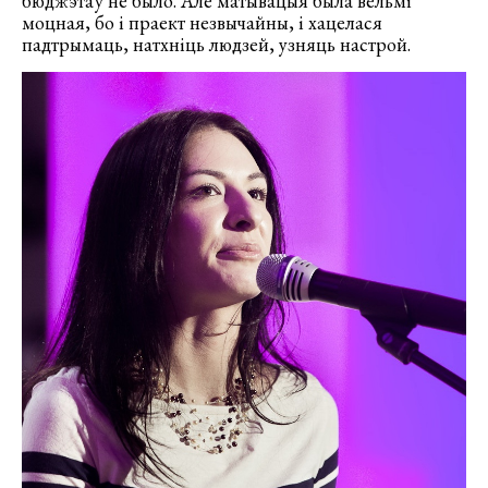
бюджэтаў не было. Але матывацыя была вельмі
моцная, бо і праект незвычайны, і хацелася
падтрымаць, натхніць людзей, узняць настрой.