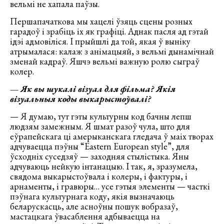
вельмі не хапала паўзы.
Першапачаткова мы хацелі ўзяць сцены розных
гарадоў і зрабіць іх як графіці. Аднак пасля ад гэтай
ідэі адмовіліся. І прыйшлі да той, якая ў выніку
атрымалася: калаж з анімацыяй, з вельмі дынамічнай
зменай кадраў. Яшчэ вельмі важную ролю сыграў
колер.
—
Як вы шукалі візуал для фільма? Якія
візуальныя коды выкарыстоўвалі?
— Я думаю, тут гэты культурны код бачны лепш
людзям замежным. Я шмат разоў чула, што для
еўрапейскага ці амерыканскага гледача ў маіх творах
адчуваецца пэўны “Eastern European style”, для
ўсходніх суседзяў — заходняя стылістыка. Яны
адчуваюць нейкую інтанацыю. І так, я, зразумела,
свядома выкарыстоўвала і колеры, і фактуры, і
арнаменты, і гравюры… усе гэтыя элементы — часткі
пэўнага культурнага коду, якія вызначаюць
беларускасць, але асноўны пошук вобразаў,
мастацкага ўвасаблення адбываецца на