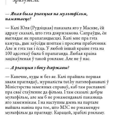
—
Якая была рэакцыя на мультфільм,
памятаеце?
— Калі Юля (Рудзіцкая) паказала яго у Маскве, ёй
адразу сказалі, што гэта дзяржзамова. Сапраўды, ён
выглядае як прапагандысцкі. Калі мне пра гэта
кажуць, дык заўсёды шэптам і просячы прабачэння.
Але ж гэта так і ёсць. У любой іншай краіне гэта на
100 адсоткаў была б прапаганда. Любая краіна
зацікаўленая ў такой рэкламе. Але не ў нас.
— А рэакцыя з боку дзяржавы?
— Канечне, куды ж без яе. Калі прайшла першая
хваля праглядаў, журналісты tut.by патэлефанавалі ў
Міністэрства замежных справаў, каб там распавялі
пра сваё стаўленне да фільма. І там сказалі: добры
мультфільм, але мы б не рэкамендавалі паказваць
яго замежнікам. І на наступны дзень на партале
выйшла навіна пра тое, што МЗС не рэкамендуе
мультфільм да прагляду. Карацей, зрабілі рэкламу.