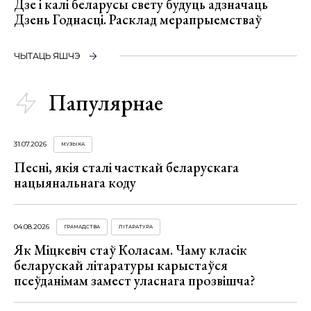
Дзе і калі беларусы свету будуць адзначаць
Дзень Годнасці. Расклад мерапрыемстваў
ЧЫТАЦЬ ЯШЧЭ
Папулярнае
31.07.2026
МУЗЫКА
Песні, якія сталі часткай беларускага
нацыянальнага коду
04.08.2026
ГРАМАДСТВА
ЛІТАРАТУРА
Як Міцкевіч стаў Коласам. Чаму класік
беларускай літаратуры карыстаўся
псеўданімам замест уласнага прозвішча?