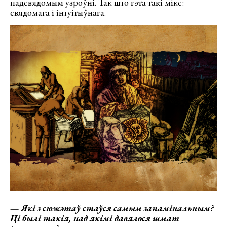
падсвядомым узроўні. Так што гэта такі мікс:
свядомага і інтуітыўнага.
—
Які з сюжэтаў стаўся самым запамінальным?
Ці былі такія, над якімі давялося шмат