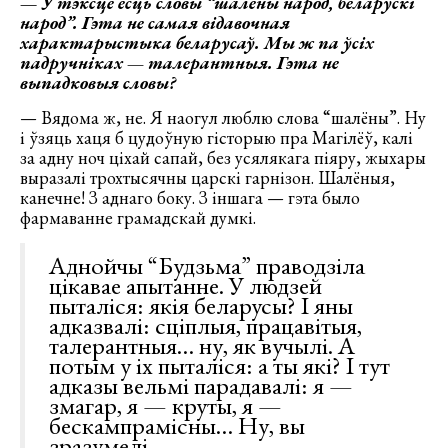
—
У тэксце ёсць словы “шалёны народ, беларускі
народ”. Гэта не самая відавочная
характарыстыка беларусаў. Мы ж па ўсіх
падручніках — талерантныя. Гэта не
выпадковыя словы?
— Вядома ж, не. Я наогул люблю слова “шалёны”. Ну
і ўзяць хаця б цудоўную гісторыю пра Магілёў, калі
за адну ноч ціхай сапай, без усялякага піяру, жыхары
выразалі трохтысячны царскі гарнізон. Шалёныя,
канечне! З аднаго боку. З іншага — гэта было
фармаванне грамадскай думкі.
Аднойчы “Будзьма” праводзіла
цікавае апытанне. У людзей
пыталіся: якія беларусы? І яны
адказвалі: сціплыя, працавітыя,
талерантныя… ну, як вучылі. А
потым у іх пыталіся: а ты які? І тут
адказы вельмі парадавалі: я —
змагар, я — круты, я —
бескампрамісны… Ну, вы
зразумелі.