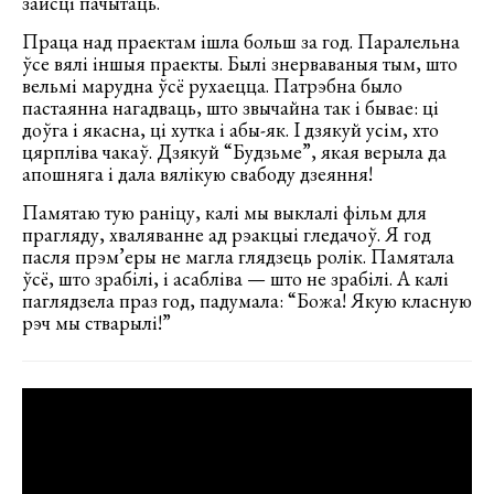
зайсці пачытаць.
Праца над праектам ішла больш за год. Паралельна
ўсе вялі іншыя праекты. Былі знерваваныя тым, што
вельмі марудна ўсё рухаецца. Патрэбна было
пастаянна нагадваць, што звычайна так і бывае: ці
доўга і якасна, ці хутка і абы-як. І дзякуй усім, хто
цярпліва чакаў. Дзякуй “Будзьме”, якая верыла да
апошняга і дала вялікую свабоду дзеяння!
Памятаю тую раніцу, калі мы выклалі фільм для
прагляду, хваляванне ад рэакцыі гледачоў. Я год
пасля прэм’еры не магла глядзець ролік. Памятала
ўсё, што зрабілі, і асабліва — што не зрабілі. А калі
паглядзела праз год, падумала: “Божа! Якую класную
рэч мы стварылі!”