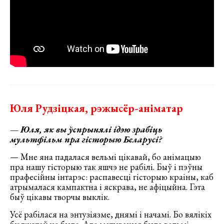
Юля Рудзіцкая, рэжысёр-аніматар
—
Юля, як вы ўспрынялі ідэю зрабіць
мультфільм пра гісторыю Беларусі?
— Мне яна падалася вельмі цікавай, бо анімацыю
пра нашу гісторыю так яшчэ не рабілі. Быў і пэўны
прафесійны інтарэс: распавесці гісторыю краіны, каб
атрымалася кампактна і яскрава, не афіцыйна. Гэта
быў цікавы творчы выклік.
Усё рабілася на энтузіязме, днямі і начамі. Бо вялікіх