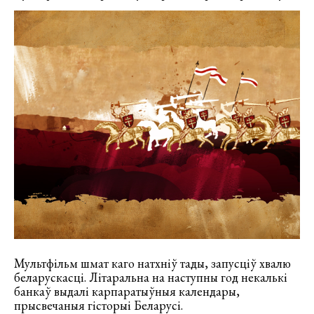
Мультфільм шмат каго натхніў тады, запусціў хвалю
беларускасці. Літаральна на наступны год некалькі
банкаў выдалі карпаратыўныя календары,
прысвечаныя гісторыі Беларусі.