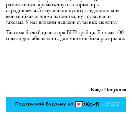
рамантычную драматычную гісторыю пра
сярэднявечча. З візуальнага пункту гледжання мне
вельмі цікавая эпоха паганства, ну і сучаснасць
таксама. У нас вялізны недахоп сучасных сюжэтаў.
Таксама было б цікава пра БНР зрабіць. Бо тэма 100-
годзя з дня абвяшчэння для мяне не была раскрытая.
Каця Петухова