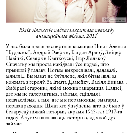
Юлія Ляшкевіч падчас закрытага прагляду
анімацыйнага фільма, 2011
У нас была цэлая экспертная каманда: Ніна і Алена з
“Будзьмы”, Андрэй Эзерын, Багдан Арлоў, Зміцер
Навіцкі, Севярын Квяткоўскі, Ігар Лялькоў.
Спачатку мы проста накідвалі ўсе падзеі, што
прыйшлі ў галаву. Потым выкрэслівалі, дадавалі,
мянялі… Вы нават не ўяўляеце, якія бітвы ішлі за
кожнага з герояў. За Ігната Дамейку, Васіля Быкава…
Выбіралі старонкі, якімі можна ганарыцца. Падзеі,
дзе мы не талерантныя, забітыя, сціплыя і
нешчаслівыя, а тыя, дзе мы пераможцы, змагары,
першапраходцы. Шмат хто ўпэўнены, што не было ў
беларусаў ніякай гісторыі, акрамя 1945-га і 1917-га
гадоў. А тут ім паказваюць гісторыю, ад якой дух
займае.