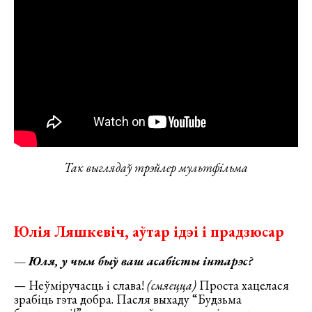
Так выглядаў трэйлер мультфільма
Юлія Ляшкевіч, аўтар ідэі і прадзюсар
—
Юля, у чым быў ваш асабісты інтарэс?
— Неўміручасць і слава!
(смяецца)
Проста хацелася
зрабіць гэта добра. Пасля выхаду “Будзьма