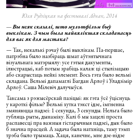
Юля Рудзіцкая на фестывалі Аднак, 2014
—
Вы неяк сказалі, што мультфільм быў
выклікам. З чым была найвялікшая складанасць
для вас як для мастака?
— Так, некалькі рэчаў былі выклікам. Па-першае,
патрэбна было назбіраць шмат аўтэнтычнага
візуальнага матэрыялу: усе гэтыя дакументы,
ілюстрацыі, каб потым зрабіць калаж ці стылізацыю
або скарыстаць нейкі элемент. Вось гэта было вельмі
складана. Вельмі дапамаглі Багдан Арлоў і Уладзімір
Арлоў. Саша Мілевіч далучыўся.
Таксама з рэжысёрскай пазіцыі: як гэта ўсё ўціснуць
у кароткі фільм? Вельмі хутка тэкст ідзе, імгненна
змяняюцца падзеі: 1 секунда, 3 секунды. Нельга было
губляць рытм, дынаміку. Калі б мы хацелі проста
распавесці пра важныя гістарычныя падзеі, дык было
б значна прасцей. А задача была натхніць, таму тэмп
трэба было трымаць. Хаця, канечне, мне дзе-нідзе