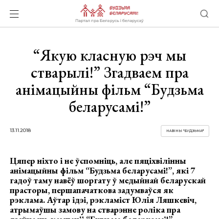
“Якую класную рэч мы
стварылі!” Згадваем пра
анімацыйны фільм “Будзьма
беларусамі!”
13.11.2018
НАВІНЫ "БУДЗЬМА!"
Цяпер ніхто і не ўспомніць, але пяціхвілінны
анімацыйны фільм “Будзьма беларусамі!”, які 7
гадоў таму навёў шоргату ў медыйнай беларускай
прасторы, першапачаткова задумваўся як
рэклама. Аўтар ідэі, рэкламіст Юлія Ляшкевіч,
атрымаўшы замову на стварэнне роліка пра