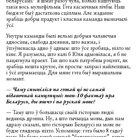
беларусамі!” я шмат разоў чула, колькі каштуюць
такія вось мультфільмы. Гэта касмічныя лічбы. Наш
бюджэт быў дастаткова сціплым. Але жаданне
зрабіць добры прадукт і класная каманда вызначылі
ўсё.
Унутры каманды былі вельмі добрыя чалавечыя
адносіны, свабода дзеяння, што важна, і
ўпэўненасць адно ў адным: што ўсе зробяць, ніхто не
кіне. Я разумела, што калі б Юля адмовілася, я б не
пацягнула праект. Так што калі патрэбны рэцэпт, як
зрабіць нешта крутое, ён просты: запрасі найлепшых,
і ўсё атрымаецца. Для мяне гэта быў вырашальны
момант.
—
Чаму спыніліся на гэтай ці не самай
відавочнай канцэпцыі: топ-10 фактаў пра
Беларусь, ды яшчэ і на рускай мове?
— Таму што ў большасці сваёй гісторыю людзі
ведаюць дрэнна. Ну, а што тычыцца мовы, дык нам
адразу сказалі, што гісторыю Беларусі на мове не
будзе глядзець ніхто. Успомніце: гэта было 8 гадоў
таму. Не было гэтай мяккай “беларусізацыі”, гэтых