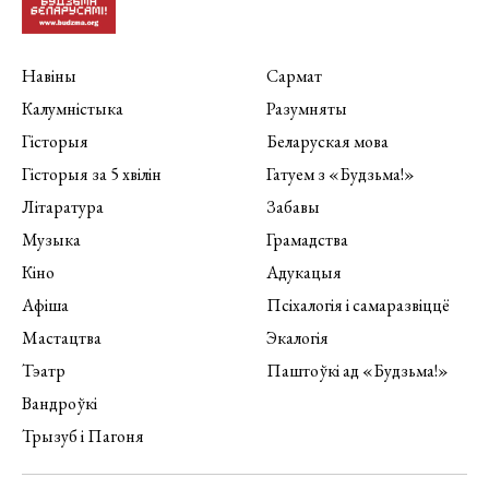
Навіны
Сармат
Калумністыка
Разумняты
Гісторыя
Беларуская мова
Гісторыя за 5 хвілін
Гатуем з «Будзьма!»
Літаратура
Забавы
Музыка
Грамадства
Кіно
Адукацыя
Афіша
Псіхалогія і самаразвіццё
Мастацтва
Экалогія
Тэатр
Паштоўкі ад «Будзьма!»
Вандроўкі
Трызуб і Пагоня