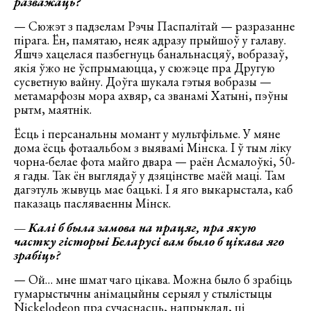
разважаць?
— Сюжэт з падзелам Рэчы Паспалітай — разразанне
пірага. Ён, памятаю, неяк адразу прыйшоў у галаву.
Яшчэ хацелася пазбегнуць банальнасцяў, вобразаў,
якія ўжо не ўспрымаюцца, у сюжэце пра Другую
сусветную вайну. Доўга шукала гэтыя вобразы —
метамарфозы мора ахвяр, са званамі Хатыні, пэўны
рытм, маятнік.
Ёсць і персанальны момант у мультфільме. У мяне
дома ёсць фотаальбом з выявамі Мінска. І ў тым ліку
чорна-белае фота майго двара — раён Асмалоўкі, 50-
я гады. Так ён выглядаў у дзяцінстве маёй маці. Там
дагэтуль жывуць мае бацькі. І я яго выкарыстала, каб
паказаць пасляваенны Мінск.
—
Калі б была замова на працяг, пра якую
частку гісторыі Беларусі вам было б цікава яго
зрабіць?
— Ой… мне шмат чаго цікава. Можна было б зрабіць
гумарыстычны анімацыйны серыял у стылістыцы
Nickelodeon пра сучаснасць, напрыклад, ці