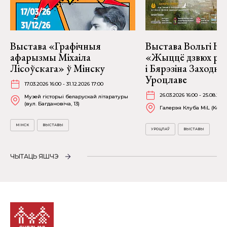
Выстава «Графічныя
Выстава Вольгі На
афарызмы Міхаіла
«Жыццё дзвюх рэк
Лісоўскага» ў Мінску
і Бярэзіна Заходня
Уроцлаве
17.03.2026 16:00 - 31.12.2026 17:00
26.03.2026 16:00 - 25.08.202
Музей гісторыі беларускай літаратуры
(вул. Багдановіча, 13)
Галерэя Клуба MiL (Kościu
МІНСК
ВЫСТАВЫ
УРОЦЛАЎ
ВЫСТАВЫ
ЧЫТАЦЬ ЯШЧЭ