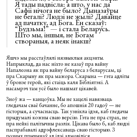
Я тады падвісла: а што, у нас да
Сафіі нічога не было? Дыназаўры
не бегалі? Людзі не жылі? Давайце
ад пачатку, ад Бога. Ён сказаў:
“Будзьма!” — і стала Беларусь.
Што мы, іншыя, не Богам
створаныя, а неяк інакш?
Яшчэ мы расстаўлялі нязвыклыя акцэнты.
Напрыклад, да нас ніхто не казаў пра вайну
Напалеона як пра вайну беларуса з беларусам, ці
пра Скарыну як пра мажора. Скарына — гэта адліты
ў бронзе герой, які стаіць каля Бібліятэкі. А
насамрэч там усё было нашмат цікавей.
Зноў жа — канцоўка. Мы не хацелі навязваць
гледачам сваё бачанне, бо апошнія 20 гадоў — не
гісторыя, а сучаснасць. Так узнікла ідэя, каб гледачы
прыдумалі кожны сваю версію. Гэта не пра страх, не
пра нейкі палітычны разлік. Цікава было б, каб людзі
паспрабавалі адрэфлексаваць сваю гісторыю. З
розных прычынаў ад ідэі адмовіліся.