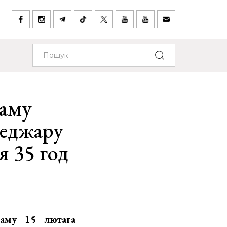
наму
неджару
я 35 год
каму 15 лютага