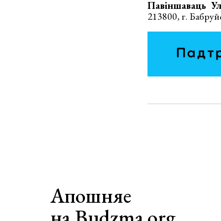
Павіншаваць Ул
213800, г. Бабруйс
Апошняе
на Budzma.org