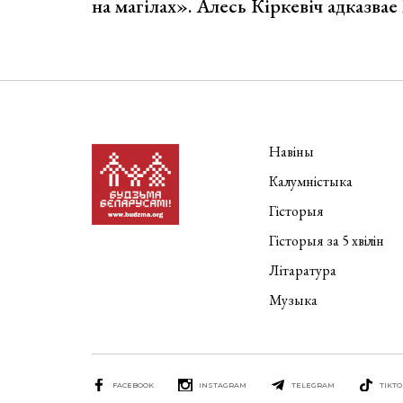
на магілах». Алесь Кіркевіч адказва
Навіны
Калумністыка
Гісторыя
Гісторыя за 5 хвілін
Літаратура
Музыка
FACEBOOK
INSTAGRAM
TELEGRAM
TIKTO