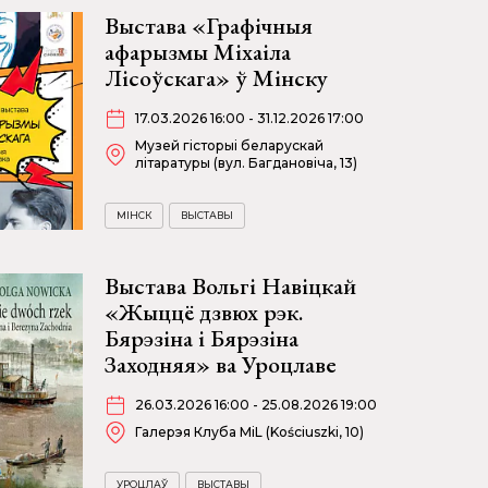
Выстава «Графічныя
афарызмы Міхаіла
Лісоўскага» ў Мінску
17.03.2026 16:00 - 31.12.2026 17:00
Музей гісторыі беларускай
літаратуры (вул. Багдановіча, 13)
МІНСК
ВЫСТАВЫ
Выстава Вольгі Навіцкай
«Жыццё дзвюх рэк.
Бярэзіна і Бярэзіна
Заходняя» ва Уроцлаве
26.03.2026 16:00 - 25.08.2026 19:00
Галерэя Клуба MiL (Kościuszki, 10)
УРОЦЛАЎ
ВЫСТАВЫ