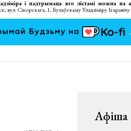
адзіміра і падтрымаць яго лістамі можна па а
к, вул. Сікорскага, 1, Булаўскаму Уладзіміру Ігаравічу
Афіша