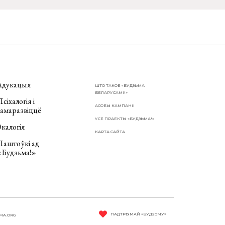
Адукацыя
ШТО ТАКОЕ «БУДЗЬМА
БЕЛАРУСАМІ!»
сіхалогія і
АСОБЫ КАМПАНІІ
самаразвіццё
УСЕ ПРАЕКТЫ «БУДЗЬМА!»
калогія
КАРТА САЙТА
Паштоўкі ад
«Будзьма!»
ПАДТРЫМАЙ «БУДЗЬМУ»
MA.ORG