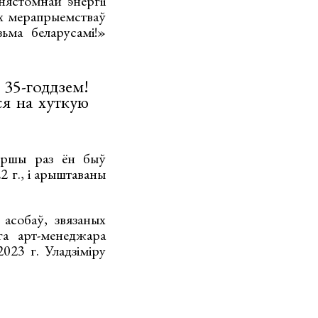
нястомнай энергіі
ых мерапрыемстваў
ьма беларусамі!»
35-годдзем!
ся на хуткую
Першы раз ён быў
 г., і арыштаваны
асобаў, звязаных
а арт-менеджара
023 г. Уладзіміру