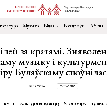
таратура
Музыка
Відэа
Вандроўкі
Афіша
лей за кратамі. Зняволе
каму музыку і культурме
іру Булаўскаму споўнілас
16.02.2024
ГРАМАДСТВА
зыку і культурменеджару Уладзіміру Булаўс