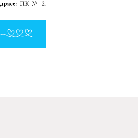
драсе:
ПК № 2.