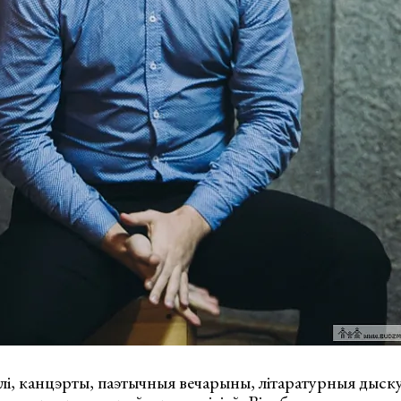
лі, канцэрты, паэтычныя вечарыны, літаратурныя дыску