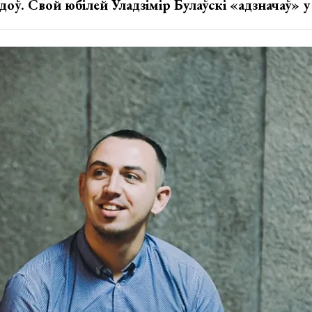
доў. Свой юбілей Уладзімір Булаўскі «адзначаў» у