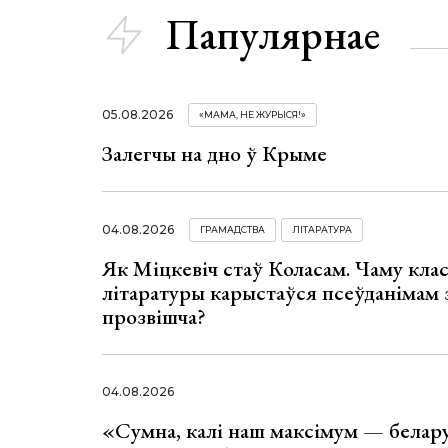
Папулярнае
05.08.2026
«МАМА, НЕ ЖУРЫСЯ!»
Залегчы на дно ў Крыме
04.08.2026
ГРАМАДСТВА
ЛІТАРАТУРА
Як Міцкевіч стаў Коласам. Чаму клас
літаратуры карыстаўся псеўданімам 
прозвішча?
04.08.2026
«Сумна, калі наш максімум — белар