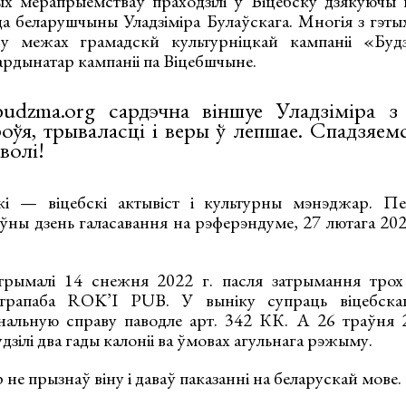
х мерапрыемстваў праходзілі ў Віцебску дзякуючы 
да беларушчыны Уладзіміра Булаўскага. Многія з гэт
ў у межах грамадскй культурніцкай кампаніі «Будз
ардынатар кампаніі па Віцебшчыне.
udzma.org сардэчна віншуе Уладзіміра з 
оўя, трываласці і веры ў лепшае. Спадзяем
волі!
скі — віцебскі актывіст і культурны мэнэджар. 
ны дзень галасавання на рэферэндуме, 27 лютага 2022
трымалі 14 снежня 2022 г. пасля затрымання трох 
трапаба ROK’I PUB. У выніку супраць віцебскаг
нальную справу паводле арт. 342 КК. А 26 траўня 2
зілі два гады калоніі ва ўмовах агульнага рэжыму.
 не прызнаў віну і даваў паказанні на беларускай мове.