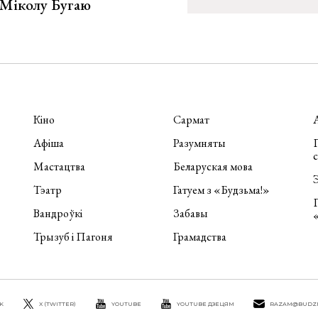
е Міколу Бугаю
Кіно
Сармат
Афіша
Разумняты
П
Мастацтва
Беларуская мова
Э
Тэатр
Гатуем з «Будзьма!»
Вандроўкі
Забавы
Трызуб і Пагоня
Грамадства
K
X (TWITTER)
YOUTUBE
YOUTUBE ДЗЕЦЯМ
RAZAM@BUDZ