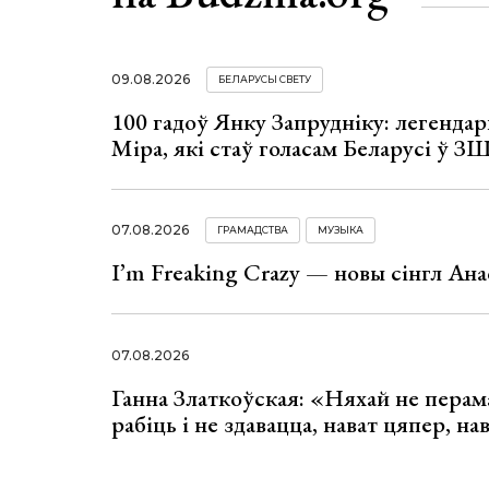
09.08.2026
БЕЛАРУСЫ СВЕТУ
100 гадоў Янку Запрудніку: легенда
Міра, які стаў голасам Беларусі ў З
07.08.2026
ГРАМАДСТВА
МУЗЫКА
I’m Freaking Crazy — новы сінгл Ана
07.08.2026
Ганна Златкоўская: «Няхай не перама
рабіць і не здавацца, нават цяпер, на