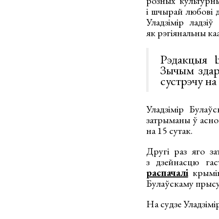
розных культурны
і шчырай любові 
Уладзімір ладзі
як рэгіянальны ка
Рэдакцыя b
Зычым здар
сустрэчу на 
Уладзімір Булаў
затрыманы ў асноў
на 15 сутак.
Другі раз яго за
з дзейнасцю гас
распачалі
крымі
Булаўскаму прысуд
На судзе Уладзімір