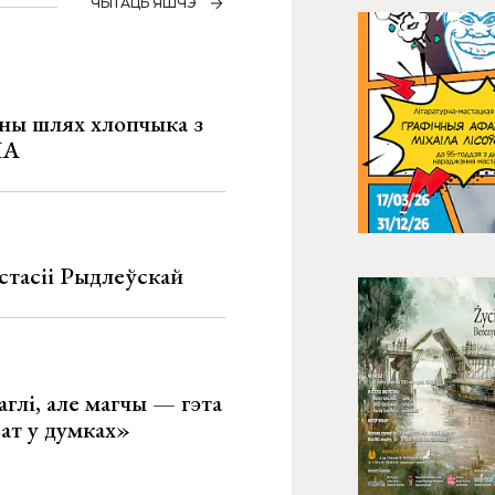
ЧЫТАЦЬ ЯШЧЭ
рны шлях хлопчыка з
ША
стасіі Рыдлеўскай
глі, але магчы — гэта
ват у думках»