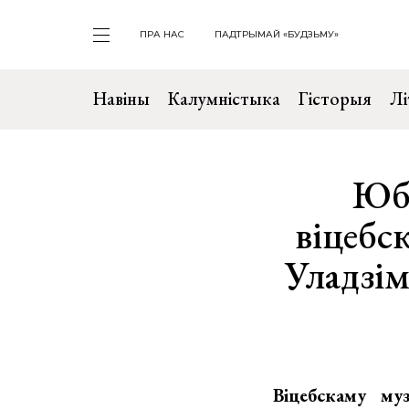
ПРА НАС
ПАДТРЫМАЙ «БУДЗЬМУ»
Навіны
Калумністыка
Гісторыя
Лі
Юбі
віцебс
Уладзім
Віцебскаму му