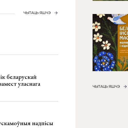
ЧЫТАЦЬ ЯШЧЭ
ік беларускай
замест уласнага
ЧЫТАЦЬ ЯШЧЭ
ускамоўныя надпісы