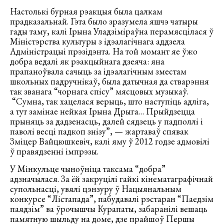
Настолькі бурная рэакцыя была цалкам
прадказальнай. Гэта было зразумела яшчэ чатыры
гады таму, калі Ірына Уладзіміраўна перамясцілася ў
Міністэрства культуры з ідэалагічнага аддзела
Адміністрацыі прэзідэнта. На той момант яе ўжо
добра ведалі як рэакцыйнага дзеяча: яна
прапаноўвала сачыць за ідэалагічным зместам
школьных падручнікаў, была датычная да стварэння
так званага “чорнага спісу” мясцовых музыкаў.
“Сумна, так хацелася верыць, што наступіць адліга,
а тут замінае нейкая Ірына Дрыга… Прыйдзецца
прыняць за дадзенасць, далей сядзець у падполлі і
паволі весці падкоп знізу”, — жартаваў спявак
Зміцер Вайцюшкевіч, калі яму ў 2012 годзе адмовілі
ў правядзенні імпрэзы.
У Мінкульце чыноўніца таксама “добра”
адзначылася. За ёй закруцілі гайкі кінематаграфічнай
супольнасці, увялі цэнзуру ў Нацыянальным
конкурсе “Лістапада”, пабудавалі рэстаран “Паедзім
паядзім” ва ўрочышчы Курапаты, забаранілі вешаць
памятную шыльду на доме, дзе прайшоў Першы