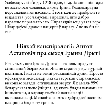
Усебеларускі з’езд у 1918 годзе, і г.д. За апошнія гады
не засталося чалавека, якому Ірына Уладзіміраўна
персанальна не насаліла. І вось калі яе прыбралі і з
ведамства, усе чамусьці вырашылі, што дабро
нарэшце перамагло зло. Справядлівасць узяла верх.
Шварцаўскі дракон пацярпеў паразу. Але як бы не
так.
Ніякай канспіралогіі: Антон
Астаповіч пра сыход Ірыны Дрыгі
Рэч у тым, што Ірына Дрыга — тыповы прадукт
сённяшняй бюракратыі. Яна не стратэг у культурнай
палітыцы. І нават не геній рэакцыйнай думкі. Проста
эфектыўны менеджар, які са зверскай стараннасцю
выконвае загады, спушчаныя зверху. Як амаль 99%
беларускага чыноўніцтва, ад якога ўлады чакаюць не
ініцыятывы, а карпаратыўнай лаяльнасці і
выканальнасці. Менавіта за гэтыя дабрадзейнасці ім
плацяць з бюджэту грошы.