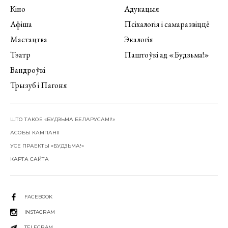
Кіно
Адукацыя
Афіша
Псіхалогія і самаразвіццё
Мастацтва
Экалогія
Тэатр
Паштоўкі ад «Будзьма!»
Вандроўкі
Трызуб і Пагоня
ШТО ТАКОЕ «БУДЗЬМА БЕЛАРУСАМІ!»
АСОБЫ КАМПАНІІ
УСЕ ПРАЕКТЫ «БУДЗЬМА!»
КАРТА САЙТА
FACEBOOK
INSTAGRAM
TELEGRAM