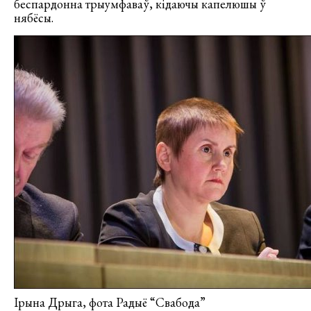
беспардонна трыумфаваў, кідаючы капелюшы ў
нябёсы.
Ірына Дрыга, фота Радыё “Свабода”