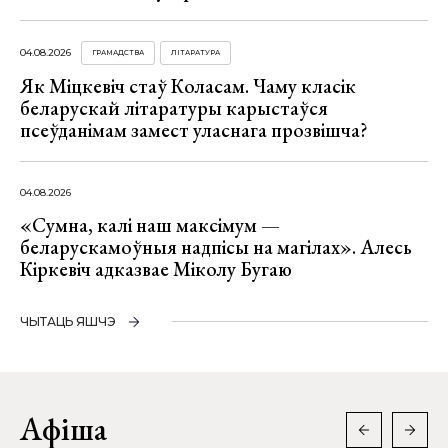
04.08.2026
ГРАМАДСТВА
ЛІТАРАТУРА
Як Міцкевіч стаў Коласам. Чаму класік
беларускай літаратуры карыстаўся
псеўданімам замест уласнага прозвішча?
04.08.2026
«Сумна, калі наш максімум —
беларускамоўныя надпісы на магілах». Алесь
Кіркевіч адказвае Міколу Бугаю
ЧЫТАЦЬ ЯШЧЭ
Афіша