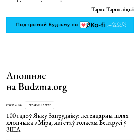
Тарас Тарналіцкі
Апошняе
на Budzma.org
09.08.2026
БЕЛАРУСЫ СВЕТУ
100 гадоў Янку Запрудніку: легендарны шлях
хлопчыка з Міра, які стаў голасам Беларусі ў
ЗША