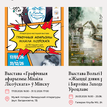
Выстава «Графічныя
Выстава Вольгі На
афарызмы Міхаіла
«Жыццё дзвюх рэк
Лісоўскага» ў Мінску
і Бярэзіна Заходня
Уроцлаве
17.03.2026 16:00 - 31.12.2026 17:00
26.03.2026 16:00 - 25.08.202
Музей гісторыі беларускай літаратуры
(вул. Багдановіча, 13)
Галерэя Клуба MiL (Kościu