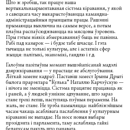
Што ж зробіш, так працуе наша
вертыкальнаарыентаваная сістэма кіравання, у якой
з савецкага часу выкарыстоўваюцца камандна-
адміністрацыйныя прынцыпы працы. Рашэнні
прымаюцца выключна на самым версе, а потым
плаўна распаўсюджваюцца на мясцовы ўзровень.
Пры гэтым ніякіх абмеркаванняў быць не павінна.
Рабі пад казырок — і будзе табе шчасце. І гэта
тычыцца не толькі культуры, але і астатніх сфер
жыцця: палітыкі, эканомікі, гандлю і г.д.
Галоўны пазітыўны момант вышэйапісанай мадэлі
дзяржкіравання — у прастаце яе абслугоўвання.
Лёгкай замене кадраў. Паставіш замест Ірыны Дрыгі
былога прарэктара “Кулька” Наталлю Карчэўскую —
і нічога не зменіцца. Сістэма працягне працаваць як
і раней, а ў людзей узнікне адчуванне, што зараз
стане трохі лепш, наступяць пэўныя перамены. На
жаль, не стане. Не трэба памыляцца: найбліжэйшым
часам чакаць асаблівага паслаблення ў культурным
кіраванні не выпадае. На носе новыя выбары
прэзідэнта і парламента, таму аслабляць гайкі
беларусам пакуль што ранавата.