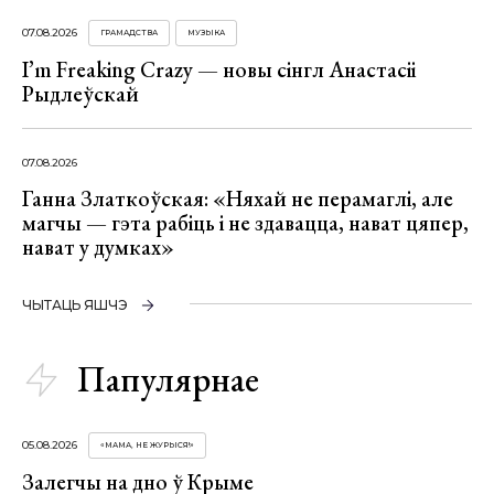
07.08.2026
ГРАМАДСТВА
МУЗЫКА
I’m Freaking Crazy — новы сінгл Анастасіі
Рыдлеўскай
07.08.2026
Ганна Златкоўская: «Няхай не перамаглі, але
магчы — гэта рабіць і не здавацца, нават цяпер,
нават у думках»
ЧЫТАЦЬ ЯШЧЭ
Папулярнае
05.08.2026
«МАМА, НЕ ЖУРЫСЯ!»
Залегчы на дно ў Крыме