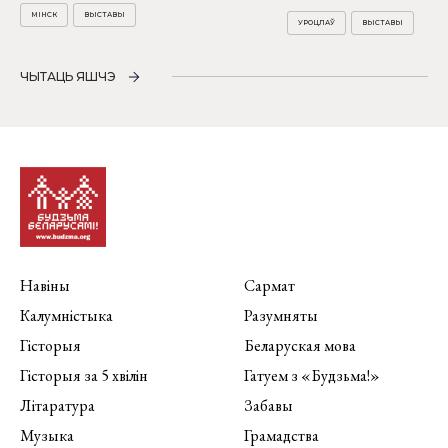
МІНСК
ВЫСТАВЫ
УРОЦЛАЎ
ВЫСТАВЫ
ЧЫТАЦЬ ЯШЧЭ
Навіны
Сармат
Калумністыка
Разумняты
Гісторыя
Беларуская мова
Гісторыя за 5 хвілін
Гатуем з «Будзьма!»
Літаратура
Забавы
Музыка
Грамадства