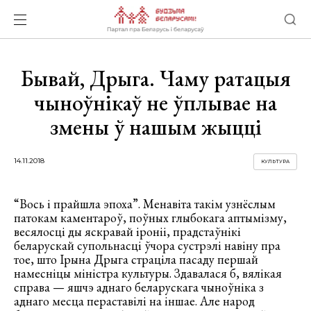
Бывай, Дрыга. Чаму ратацыя
чыноўнікаў не ўплывае на
змены ў нашым жыцці
14.11.2018
КУЛЬТУРА
“Вось і прайшла эпоха”. Менавіта такім узнёслым
патокам каментароў, поўных глыбокага аптымізму,
весялосці ды яскравай іроніі, прадстаўнікі
беларускай супольнасці ўчора сустрэлі навіну пра
тое, што Ірына Дрыга страціла пасаду першай
намесніцы міністра культуры. Здавалася б, вялікая
справа — яшчэ аднаго беларускага чыноўніка з
аднаго месца пераставілі на іншае. Але народ