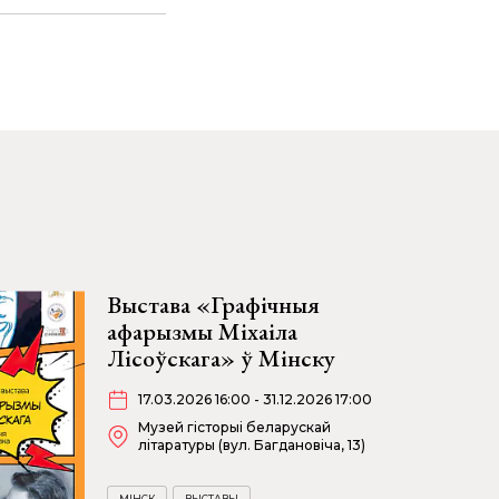
Выстава «Графічныя
афарызмы Міхаіла
Лісоўскага» ў Мінску
17.03.2026 16:00 - 31.12.2026 17:00
Музей гісторыі беларускай
літаратуры (вул. Багдановіча, 13)
МІНСК
ВЫСТАВЫ