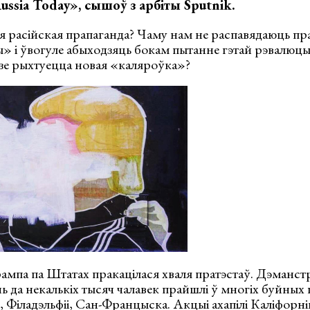
ussia Today», сышоў з арбіты Sputnik.
я расійская прапаганда? Чаму нам не распавядаюць пр
ы» і ўвогуле абыходзяць бокам пытанне гэтай рэвалюцы
дзе рыхтуецца новая «каляроўка»?
ампа па Штатах пракацілася хваля пратэстаў. Дэманст
нь да некалькіх тысяч чалавек прайшлі ў многіх буйных 
 Філадэльфіі, Сан-Францыска. Акцыі ахапілі Каліфорні