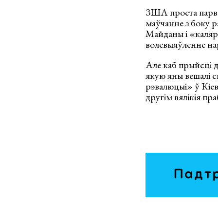
ЗША проста парвал
маўчанне з боку р
Майданы і «каляр
волевыяўленне на
Але каб прыйсці д
якую яны вешалі 
рэвалюцыі» ў Кіев
другім вялікія пр