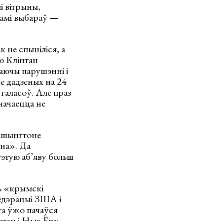
і вітрыны,
камі выбараў —
 не спыніліся, а
ю Клінтан
раючы парушэнні і
ле дадзеных на 24
 галасоў. Але праз
начаецца не
Вашынгтоне
на». Да
гэтую аб’яву больш
ь «крымскі
федэрацыі ЗША і
та ўжо пачаўся
стан і Нью-Ёрк.