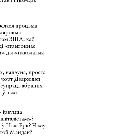
зелася процьма
каляровыя
эпам ЗША, каб
сці «прыгоннае
і» ды «наколатыя
х, напэўна, проста
 і чорт Дзярждэп
у супраць абрання
А ў чым
 ірвуцца
капіталістам»?
мі ў Нью-Ёрк? Чаму
а той Майдан?