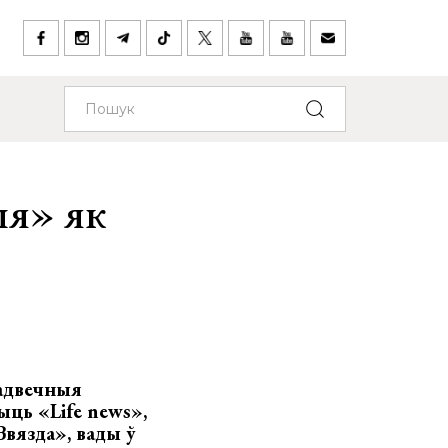
ыя» як
радвечныя
ыць «Life news»,
вязда», вады ў