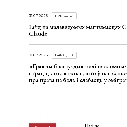
31.07.2026
ГРАМАДСТВА
Гайд па малавядомых магчымасцях C
Claude
31.07.2026
ГРАМАДСТВА
«Граючы бязглуздыя ролі нязломны
страціць тое важнае, што ў нас ёсць
пра права на боль і слабасць у эмігра
Навіны