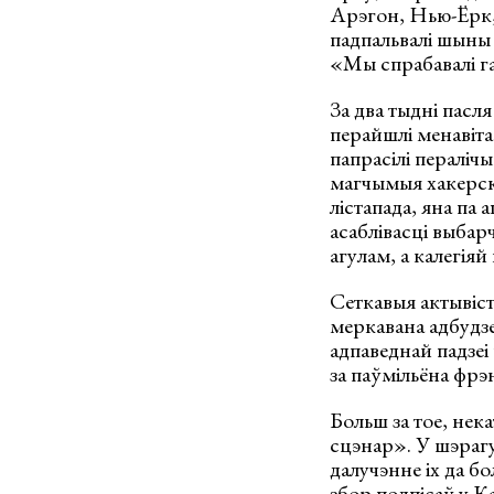
Арэгон, Нью-Ёрк,
падпальвалі шыны 
«Мы спрабавалі га
За два тыдні пасл
перайшлі менавіта
папрасілі пералічы
магчымыя хакерскі
лістапада, яна па
асаблівасці выбар
агулам, а калегія
Сеткавыя актывіс
меркавана адбуд
адпаведнай падзеі
за паўмільёна фрэ
Больш за тое, не
сцэнар». У шэрагу
далучэнне іх да б
збор подпісаў у К