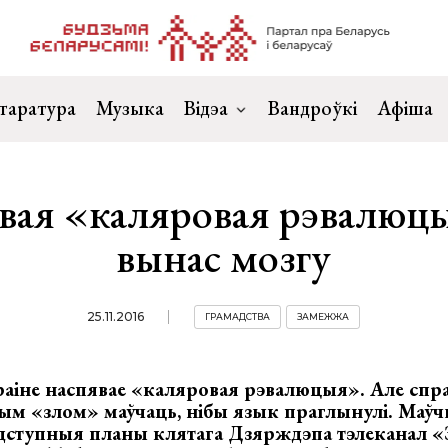
таратура
Музыка
Відэа
Вандроўкі
Афіша
вая «каляровая рэвалюц
вынас мозгу
25.11.2016
ГРАМАДСТВА
ЗАМЕЖЖА
раіне наспявае «каляровая рэвалюцыя». Але сп
тым «злом» маўчаць, нібы язык праглынулі. Маўч
дступныя планы клятага Дзярждэпа тэлеканал «З