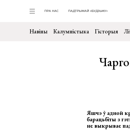
ПРА НАС
ПАДТРЫМАЙ «БУДЗЬМУ»
Навіны
Калумністыка
Гісторыя
Лі
Чарго
Яшчэ ў адной к
барацьбіты з гэ
не выкрывае па