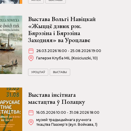
Выстава Вольгі Навіцкай
«Жыццё дзвюх рэк.
Бярэзіна і Бярэзіна
Заходняя» ва Уроцлаве
26.03.2026 16:00 - 25.08.2026 19:00
Галерэя Клуба MiL (Kościuszki, 10)
УРОЦЛАЎ
ВЫСТАВЫ
Выстава інсітнага
мастацтва ў Полацку
16.05.2026 10:00 - 31.08.2026 18:00
музей традыцыйнага ручнога
ткацтва Паазер'я (вул. Войкава, 1)