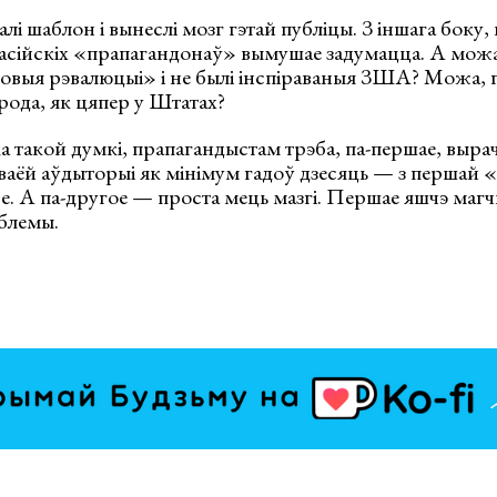
і шаблон і вынеслі мозг гэтай публіцы. З іншага боку, 
асійскіх «прапагандонаў» вымушае задумацца. А можа,
овыя рэвалюцыі» і не былі інспіраваныя ЗША? Можа, г
рода, як цяпер у Штатах?
а такой думкі, прапагандыстам трэба, па-першае, выра
сваёй аўдыторыі як мінімум гадоў дзесяць — з першай
е. А па-другое — проста мець мазгі. Першае яшчэ магчы
аблемы.