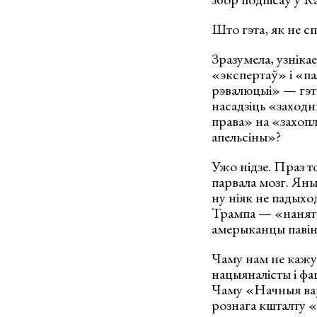
Што гэта, як не 
Зразумела, узніка
«экспертаў» і «па
рэвалюцыі» — гэт
насадзіць «заход
права» на «захоп
апельсіны»?
Ужо нідзе. Праз т
парвала мозг. Яны
ну ніяк не падыхо
Трампа — «наняты
амерыканцы павінн
Чаму нам не кажу
нацыяналісты і фа
Чаму «Начныя ваўк
рознага кшталту «