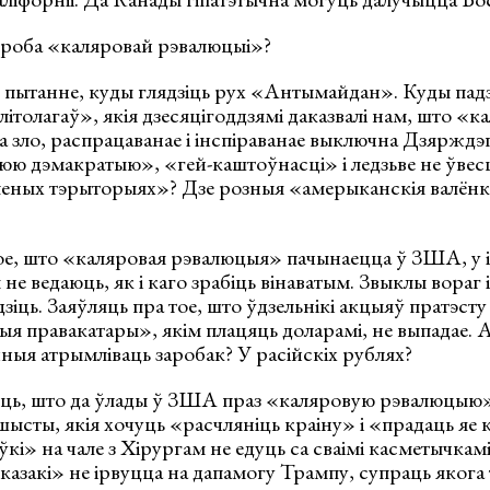
спроба «каляровай рэвалюцыі»?
е пытанне, куды глядзіць рух «Антымайдан». Куды пад
літолагаў», якія дзесяцігоддзямі даказвалі нам, што «
а зло, распрацаванае і інспіраванае выключна Дзяржд
нюю дэмакратыю», «гей-каштоўнасці» і ледзьве не ўве
леных тэрыторыях»? Дзе розныя «амерыканскія валёнк
ое, што «каляровая рэвалюцыя» пачынаецца ў ЗША, у і
 не ведаюць, як і каго зрабіць вінаватым. Звыклы вораг
дзіць. Заяўляць пра тое, што ўдзельнікі акцыяў пратэст
я правакатары», якім плацяць доларамі, не выпадае. 
ыя атрымліваць заробак? У расійскіх рублях?
ць, што да ўлады ў ЗША праз «каляровую рэвалюцыю»
шысты, якія хочуць «расчляніць краіну» і «прадаць яе 
і» на чале з Хірургам не едуць са сваімі касметычка
казакі» не ірвуцца на дапамогу Трампу, супраць яког