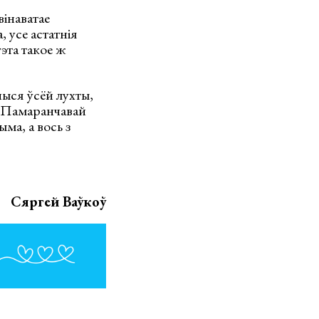
вінаватае
 усе астатнія
эта такое ж
чыся ўсёй лухты,
 «Памаранчавай
ма, а вось з
Сяргей Ваўкоў