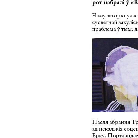
рот набралі ў «R
Чаму заторкнулас
сусветнай закуліс
праблема ў тым, 
Пасля абрання Тр
ад некалькіх соце
Ёрку, Портлэндзе,