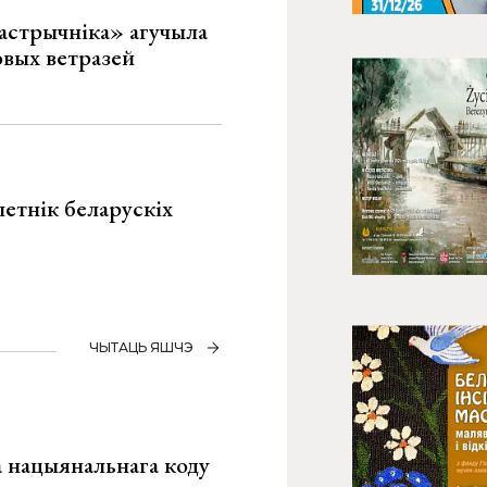
астрычніка» агучыла
овых ветразей
летнік беларускіх
ЧЫТАЦЬ ЯШЧЭ
га нацыянальнага коду