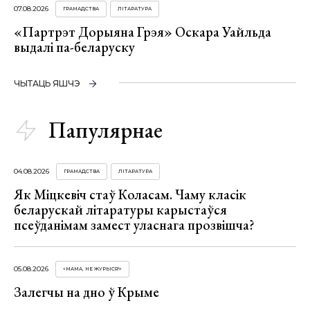
07.08.2026
ГРАМАДСТВА
ЛІТАРАТУРА
«Партрэт Дорыяна Грэя» Оскара Уайльда
выдалі па-беларуску
ЧЫТАЦЬ ЯШЧЭ
Папулярнае
04.08.2026
ГРАМАДСТВА
ЛІТАРАТУРА
Як Міцкевіч стаў Коласам. Чаму класік
беларускай літаратуры карыстаўся
псеўданімам замест уласнага прозвішча?
05.08.2026
«МАМА, НЕ ЖУРЫСЯ!»
Залегчы на дно ў Крыме