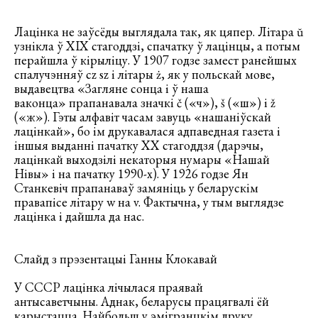
Лацінка не заўсёды выглядала так, як цяпер. Літара ŭ
узнікла ў ХІХ стагоддзі, спачатку ў лацінцы, а потым
перайшла ў кірыліцу. У 1907 годзе замест ранейшых
спалучэнняў cz sz і літары ż, як у польскай мове,
выдавецтва «Загляне сонца і ў наша
ваконца» прапанавала значкі č («ч»), š («ш») і ž
(«ж»). Гэты алфавіт часам завуць «нашаніўскай
лацінкай», бо ім друкавалася адпаведная газета і
іншыя выданні пачатку ХХ стагоддзя (дарэчы,
лацінкай выходзілі некаторыя нумары «Нашай
Нівы» і на пачатку 1990-х). У 1926 годзе Ян
Станкевіч прапанаваў замяніць у беларускім
правапісе літару w на v. Фактычна, у тым выглядзе
лацінка і дайшла да нас.
Слайд з прэзентацыі Ганны Клокавай
У СССР лацінка лічылася праявай
антысаветчыны. Аднак, беларусы працягвалі ёй
карыстацца. Найбольш у эмігранцкім друку,