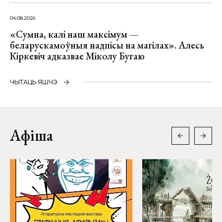
04.08.2026
«Сумна, калі наш максімум —
беларускамоўныя надпісы на магілах». Алесь
Кіркевіч адказвае Міколу Бугаю
ЧЫТАЦЬ ЯШЧЭ
Афіша