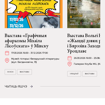
Выстава «Графічныя
Выстава Вольгі На
афарызмы Міхаіла
«Жыццё дзвюх рэк
Лісоўскага» ў Мінску
і Бярэзіна Заходня
Уроцлаве
17.03.2026 16:00 - 31.12.2026 17:00
26.03.2026 16:00 - 25.08.202
Музей гісторыі беларускай літаратуры
(вул. Багдановіча, 13)
Галерэя Клуба MiL (Kościu
МІНСК
ВЫСТАВЫ
УРОЦЛАЎ
ВЫСТАВЫ
ЧЫТАЦЬ ЯШЧЭ