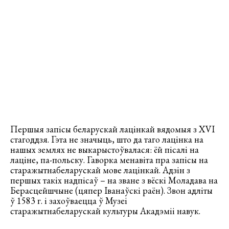
Першыя запісы беларускай лацінкай вядомыя з XVI
стагоддзя. Гэта не значыць, што да таго лацінка на
нашых землях не выкарыстоўвалася: ёй пісалі на
лаціне, па-польску. Гаворка менавіта пра запісы на
старажытнабеларускай мове лацінкай. Адзін з
першых такіх надпісаў – на зване з вёскі Моладава на
Берасцейшчыне (цяпер Іванаўскі раён). Звон адліты
ў 1583 г. і захоўваецца ў Музеі
старажытнабеларускай культуры Акадэміі навук.