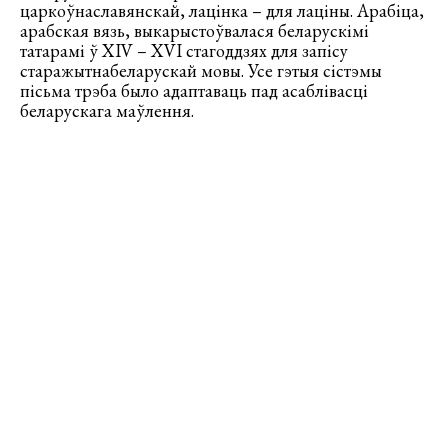
царкоўнаславянскай, лацінка – для лаціны. Арабіца,
арабская вязь, выкарыстоўвалася беларускімі
татарамі ў XIV – XVI стагоддзях для запісу
старажытнабеларускай мовы. Усе гэтыя сістэмы
пісьма трэба было адаптаваць пад асаблівасці
беларускага маўлення.