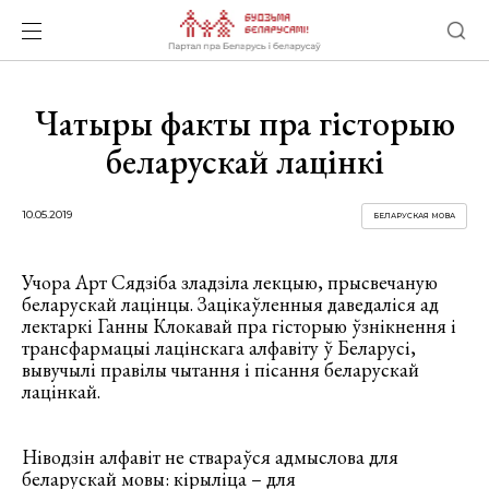
Чатыры факты пра гісторыю
беларускай лацінкі
10.05.2019
БЕЛАРУСКАЯ МОВА
Учора Арт Сядзіба зладзіла лекцыю, прысвечаную
беларускай лацінцы. Зацікаўленныя даведаліся ад
лектаркі Ганны Клокавай пра гісторыю ўзнікнення і
трансфармацыі лацінскага алфавіту ў Беларусі,
вывучылі правілы чытання і пісання беларускай
лацінкай.
Ніводзін алфавіт не ствараўся адмыслова для
беларускай мовы: кірыліца – для