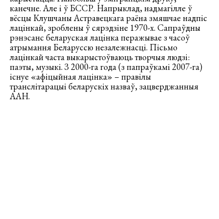
канечне. Але і ў БССР. Напрыклад, надмагілле ў
вёсцы Клушчаны Астравецкага раёна змяшчае надпіс
лацінкай, зроблены ў сярэдзіне 1970-х. Сапраўдны
рэнэсанс беларуская лацінка перажывае з часоў
атрымання Беларуссю незалежнасці. Пісьмо
лацінкай часта выкарыстоўваюць творчыя людзі:
паэты, музыкі. З 2000-га года (з папраўкамі 2007-га)
існуе «афіцыйная лацінка» – правілы
транслітарацыі беларускіх назваў, зацверджанныя
ААН.