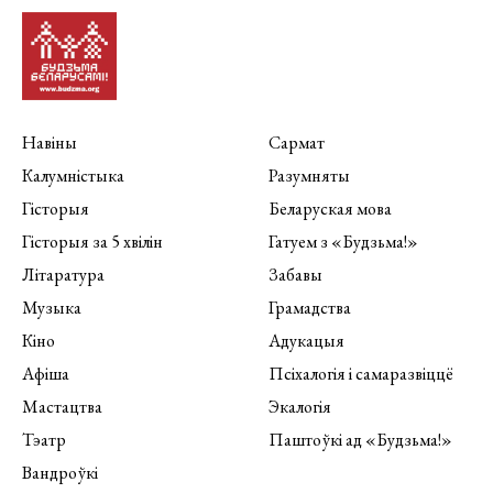
Навіны
Сармат
Калумністыка
Разумняты
Гісторыя
Беларуская мова
Гісторыя за 5 хвілін
Гатуем з «Будзьма!»
Літаратура
Забавы
Музыка
Грамадства
Кіно
Адукацыя
Афіша
Псіхалогія і самаразвіццё
Мастацтва
Экалогія
Тэатр
Паштоўкі ад «Будзьма!»
Вандроўкі