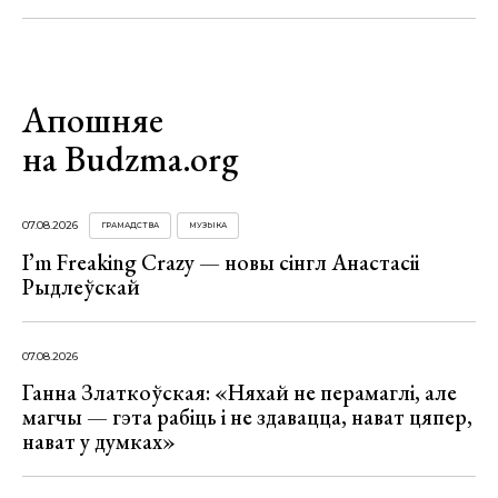
Апошняе
на Budzma.org
07.08.2026
ГРАМАДСТВА
МУЗЫКА
I’m Freaking Crazy — новы сінгл Анастасіі
Рыдлеўскай
07.08.2026
Ганна Златкоўская: «Няхай не перамаглі, але
магчы — гэта рабіць і не здавацца, нават цяпер,
нават у думках»