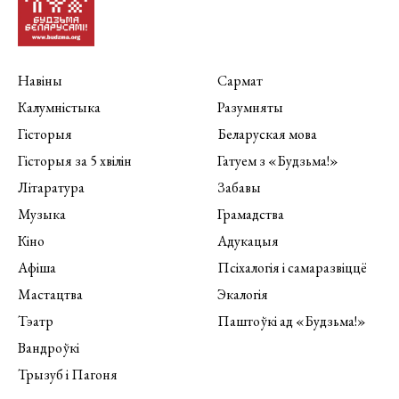
Навіны
Сармат
Калумністыка
Разумняты
Гісторыя
Беларуская мова
Гісторыя за 5 хвілін
Гатуем з «Будзьма!»
Літаратура
Забавы
Музыка
Грамадства
Кіно
Адукацыя
Афіша
Псіхалогія і самаразвіццё
Мастацтва
Экалогія
Тэатр
Паштоўкі ад «Будзьма!»
Вандроўкі
Трызуб і Пагоня