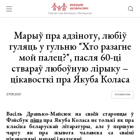
Марыў пра адзіноту, любіў
гуляць у гульню "Хто разагне
мой палец?", пасля 60-ці
ствараў любоўную лірыку –
цікавосткі пра Якуба Коласа
27.09.2021
ЛІТАРАТУРА
Васіль Дранько-Майсюк на сваёй старонцы ў
Фэйсбук
піша
пра Якуба Коласа не толькі як пра
класіка беларускай літаратуры, але ў першую
чаргу як пра жывога чалавека са сваімі
цікавасцямі, марамі і надзеямі.