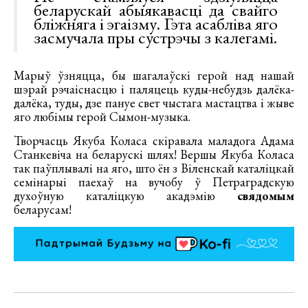
беларускай абыякавасці да свайго
бліжняга і эгаізму. Гэта асабліва яго
засмучала пры сустрэчы з калегамі.
Марыў ўзняцца, бы шагалаўскі герой над нашай
шэрай рэчаіснасцю і паляцець куды-небудзь далёка-
далёка, туды, дзе пануе свет чыстага мастацтва і жыве
яго любімы герой Сымон-музыка.
Творчасць Якуба Коласа скіравала маладога Адама
Станкевіча на беларускі шлях! Вершы Якуба Коласа
так паўплывалі на яго, што ён з Віленскай каталіцкай
семінарыі паехаў на вучобу ў Петраградскую
духоўную каталіцкую акадэмію
свядомым
беларусам!