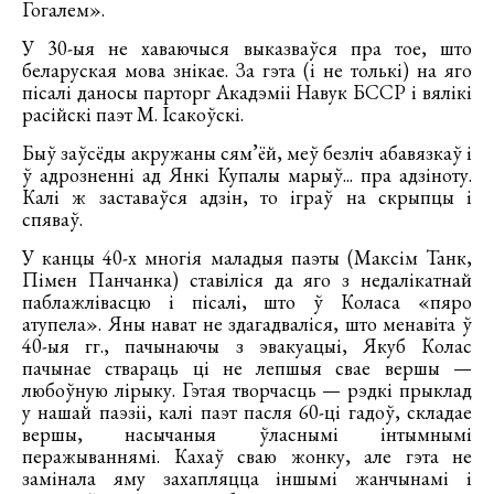
Гогалем».
У 30-ыя не хаваючыся выказваўся пра тое, што
беларуская мова знікае. За гэта (і не толькі) на яго
пісалі даносы парторг Акадэміі Навук БССР і вялікі
расійскі паэт М. Ісакоўскі.
Быў заўсёды акружаны сям’ёй, меў безліч абавязкаў і
ў адрозненні ад Янкі Купалы марыў... пра адзіноту.
Калі ж заставаўся адзін, то іграў на скрыпцы і
спяваў.
У канцы 40-х многія маладыя паэты (Максім Танк,
Пімен Панчанка) ставіліся да яго з недалікатнай
паблажлівасцю і пісалі, што ў Коласа «пяро
атупела». Яны нават не здагадваліся, што менавіта ў
40-ыя гг., пачынаючы з эвакуацыі, Якуб Колас
пачынае ствараць ці не лепшыя свае вершы —
любоўную лірыку. Гэтая творчасць — рэдкі прыклад
у нашай паэзіі, калі паэт пасля 60-ці гадоў, складае
вершы, насычаныя ўласнымі інтымнымі
перажываннямі. Кахаў сваю жонку, але гэта не
замінала яму захапляцца іншымі жанчынамі і