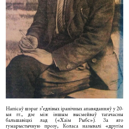
Напісаў шэраг з’едлівых іранічных апавяданняў у 20-
ыя гг., дзе між іншым высмейваў тагачасны
бальшавіцкі лад («Хаім Рыбс»). За яго
гумарыстычную прозу, Коласа называлі «другім