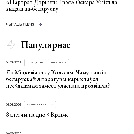
«Партрэт Дорыяна Грэя» Оскара Уайльда
выдалі па-беларуску
ЧЫТАЦЬ ЯШЧЭ
Папулярнае
04.08.2026
ГРАМАДСТВА
ЛІТАРАТУРА
Як Міцкевіч стаў Коласам. Чаму класік
беларускай літаратуры карыстаўся
псеўданімам замест уласнага прозвішча?
05.08.2026
«МАМА, НЕ ЖУРЫСЯ!»
Залегчы на дно ў Крыме
04.08.2026