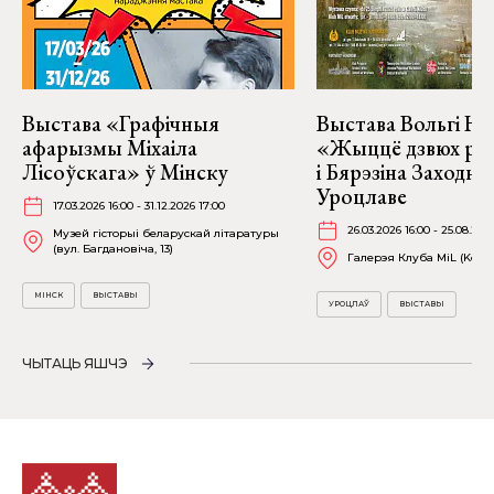
Выстава «Графічныя
Выстава Вольгі На
афарызмы Міхаіла
«Жыццё дзвюх рэк
Лісоўскага» ў Мінску
і Бярэзіна Заходня
Уроцлаве
17.03.2026 16:00 - 31.12.2026 17:00
26.03.2026 16:00 - 25.08.202
Музей гісторыі беларускай літаратуры
(вул. Багдановіча, 13)
Галерэя Клуба MiL (Kościu
МІНСК
ВЫСТАВЫ
УРОЦЛАЎ
ВЫСТАВЫ
ЧЫТАЦЬ ЯШЧЭ