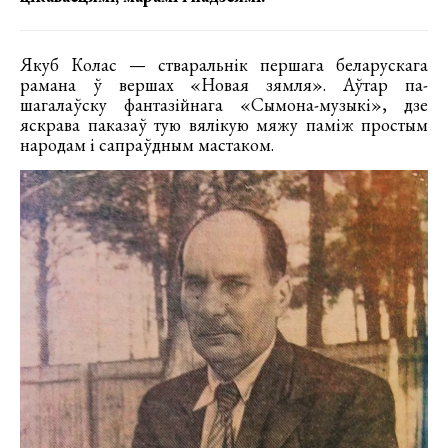
Якуб Колас — стваральнік першага беларускага
рамана ў вершах «Новая зямля». Аўтар па-
шагалаўску фантазійнага «Сымона-музыкі», дзе
яскрава паказаў тую вялікую мяжу паміж простым
народам і сапраўдным мастаком.