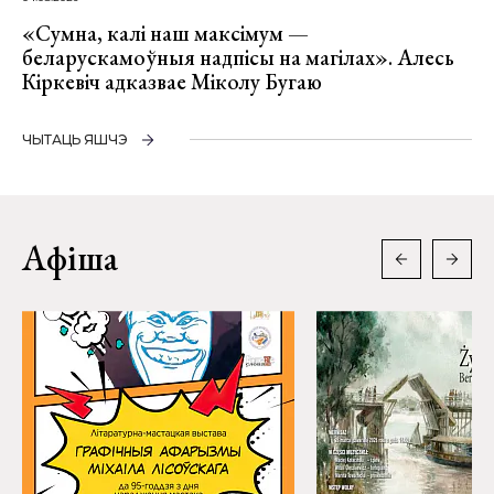
«Сумна, калі наш максімум —
беларускамоўныя надпісы на магілах». Алесь
Кіркевіч адказвае Міколу Бугаю
ЧЫТАЦЬ ЯШЧЭ
Афіша