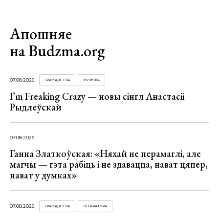
Апошняе
на Budzma.org
07.08.2026
ГРАМАДСТВА
МУЗЫКА
I’m Freaking Crazy — новы сінгл Анастасіі
Рыдлеўскай
07.08.2026
Ганна Златкоўская: «Няхай не перамаглі, але
магчы — гэта рабіць і не здавацца, нават цяпер,
нават у думках»
07.08.2026
ГРАМАДСТВА
ЛІТАРАТУРА