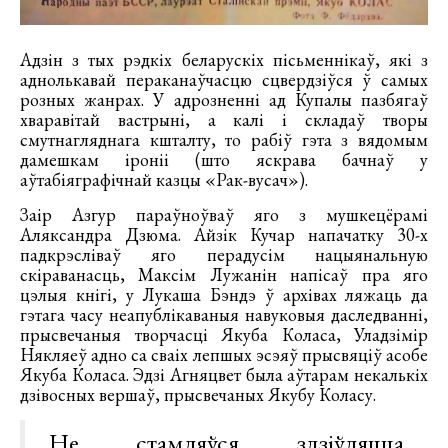
Адзін з тых рэдкіх беларускіх пісьменнікаў, які з
аднолькавай пераканаўчасцю сцвердзіўся ў самых
розных жанрах. У адрозненні ад Купалы пазбягаў
хваравітай вастрыні, а калі і складаў творы
смутнагляднага кшталту, то рабіў гэта з вядомым
дамешкам іроніі (што яскрава бачнаў у
аўтабіяграфічнай казцы «Рак-вусач»).
Заір Азгур параўноўваў яго з мушкецёрамі
Аляксандра Дзюма. Айзік Кучар напачатку 30-х
падкрэсліваў яго перадусім нацыянальную
скіраванасць, Максім Лужанін напісаў пра яго
цэлыя кнігі, у Лукаша Бэндэ ў архівах ляжаць да
гэтага часу неапублікаваныя навуковыя даследванні,
прысвечаныя творчасці Якуба Коласа, Уладзімір
Някляеў адно са сваіх лепшых эсэяў прысвяціў асобе
Якуба Коласа. Эдзі Агняцвет была аўтарам некалькіх
дзівосных вершаў, прысвечаных Якубу Коласу.
Не стамляўся здзіўляцца