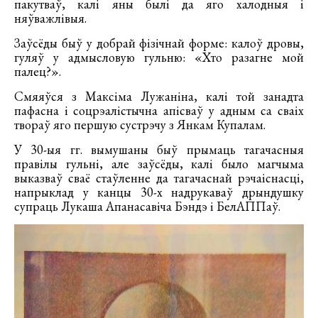
пакутваў, калі яны былі да яго халодныя і
няўважлівыя.
Заўсёды быў у добрай фізічнай форме: калоў дровы,
гуляў у адмысловую гульню: «Хто разагне мой
палец?».
Смяяўся з Максіма Лужаніна, калі той занадта
пафасна і соцрэалістычна апісваў у адным са сваіх
твораў яго першую сустрэчу з Янкам Купалам.
У 30-ыя гг. вымушаны быў прымаць тагачасныя
правілы гульні, але заўсёды, калі было магчыма
выказваў сваё стаўленне да тагачаснай рэчаіснасці,
напрыклад у канцы 30-х надрукаваў дрындушку
супраць Лукаша Апанасавіча Бэндэ і БелАППаў.