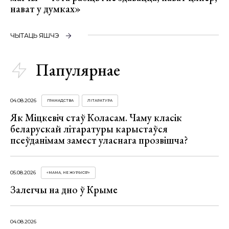
нават у думках»
ЧЫТАЦЬ ЯШЧЭ
Папулярнае
04.08.2026
ГРАМАДСТВА
ЛІТАРАТУРА
Як Міцкевіч стаў Коласам. Чаму класік
беларускай літаратуры карыстаўся
псеўданімам замест уласнага прозвішча?
05.08.2026
«МАМА, НЕ ЖУРЫСЯ!»
Залегчы на дно ў Крыме
04.08.2026