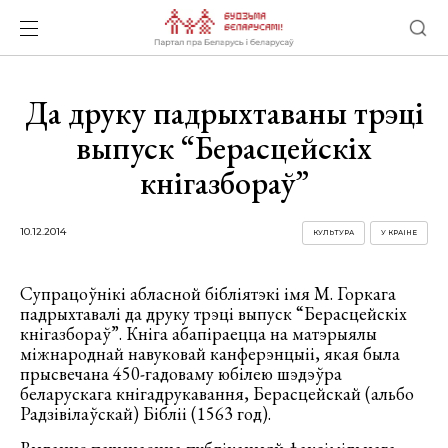
Да друку падрыхтаваны трэці
выпуск “Берасцейскіх
кнігазбораў”
10.12.2014
КУЛЬТУРА
У КРАІНЕ
Супрацоўнікі абласной бібліятэкі імя М. Горкага
падрыхтавалі да друку трэці выпуск “Берасцейскіх
кнігазбораў”. Кніга абапіраецца на матэрыялы
міжнароднай навуковай канферэнцыіі, якая была
прысвечана 450-гадоваму юбілею шэдэўра
беларускага кнігадрукавання, Берасцейскай (альбо
Радзівілаўскай) Бібліі (1563 год).