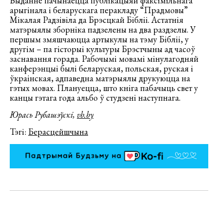
Выданне пачынаецца публікацыяй факсімільнага
арыгінала і беларускага перакладу “Прадмовы”
Мікалая Радзівіла да Брэсцкай Бібліі. Астатнія
матэрыялы зборніка падзелены на два раздзелы. У
першым змяшчаюцца артыкулы на тэму Бібліі, у
другім – па гісторыі культуры Брэстчыны ад часоў
заснавання горада. Рабочымі мовамі мінулагодняй
канферэнцыі былі беларуская, польская, руская і
ўкраінская, адпаведна матэрыялы друкуюцца на
гэтых мовах. Плануецца, што кніга пабачыць свет у
канцы гэтага года альбо ў студзені наступнага.
Юрась Рубашэўскі,
vb.by
Тэгі:
Берасцейшчына