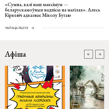
«Сумна, калі наш максімум —
беларускамоўныя надпісы на магілах». Алесь
Кіркевіч адказвае Міколу Бугаю
ЧЫТАЦЬ ЯШЧЭ
Афіша