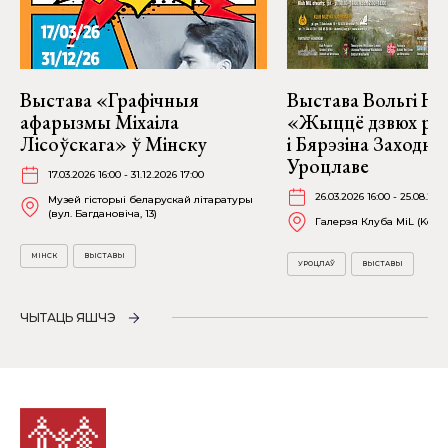
Выстава «Графічныя
Выстава Вольгі На
афарызмы Міхаіла
«Жыццё дзвюх рэк
Лісоўскага» ў Мінску
і Бярэзіна Заходня
Уроцлаве
17.03.2026 16:00 - 31.12.2026 17:00
26.03.2026 16:00 - 25.08.202
Музей гісторыі беларускай літаратуры
(вул. Багдановіча, 13)
Галерэя Клуба MiL (Kościu
МІНСК
ВЫСТАВЫ
УРОЦЛАЎ
ВЫСТАВЫ
ЧЫТАЦЬ ЯШЧЭ