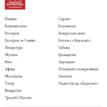
Навіны
Сармат
Калумністыка
Разумняты
Гісторыя
Беларуская мова
Гісторыя за 5 хвілін
Гатуем з «Будзьма!»
Літаратура
Забавы
Музыка
Грамадства
Кіно
Адукацыя
Афіша
Псіхалогія і самаразвіццё
Мастацтва
Экалогія
Тэатр
Паштоўкі ад «Будзьма!»
Вандроўкі
Трызуб і Пагоня