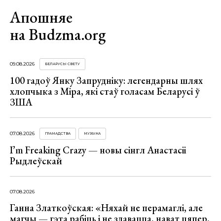
Апошняе
на Budzma.org
09.08.2026
БЕЛАРУСЫ СВЕТУ
100 гадоў Янку Запрудніку: легендарны шлях
хлопчыка з Міра, які стаў голасам Беларусі ў
ЗША
07.08.2026
ГРАМАДСТВА
МУЗЫКА
I’m Freaking Crazy — новы сінгл Анастасіі
Рыдлеўскай
07.08.2026
Ганна Златкоўская: «Няхай не перамаглі, але
магчы — гэта рабіць і не здавацца, нават цяпер,