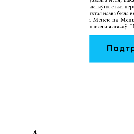
актыўна сталі пер
гэтая назва была 
і Менск на Менцы
павольна згасаў. 