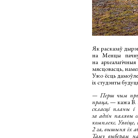
Як расказаў дырэ
на Менцы пачну
на археалагічныя
мясцовасць, наме
Ужо ёсць дамоўле
іх студэнты будуц
— Перш чым прыст
праца,
— кажа В. 
скласці планы і
за адзін палявы 
комплекс. Уявіце
2 га, вышыня іх а
Таму выберам н