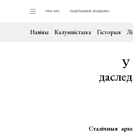
ПРА НАС
ПАДТРЫМАЙ «БУДЗЬМУ»
Навіны
Калумністыка
Гісторыя
Лі
У 
даслед
Сталічныя архе