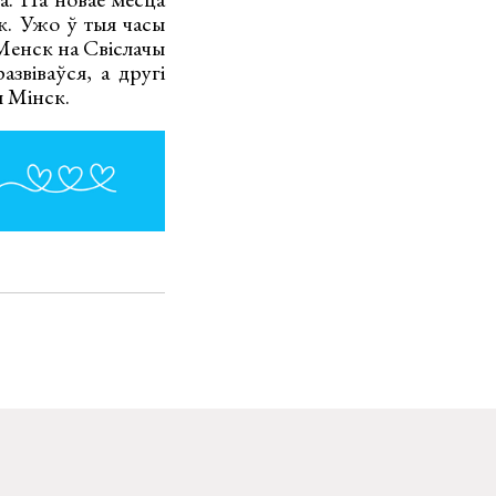
ск. Ужо ў тыя часы
 Менск на Свіслачы
звіваўся, а другі
ы Мінск.