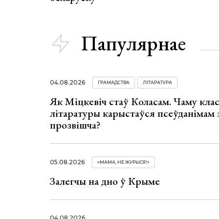
Папулярнае
04.08.2026
ГРАМАДСТВА
ЛІТАРАТУРА
Як Міцкевіч стаў Коласам. Чаму клас
літаратуры карыстаўся псеўданімам 
прозвішча?
05.08.2026
«МАМА, НЕ ЖУРЫСЯ!»
Залегчы на дно ў Крыме
04.08.2026