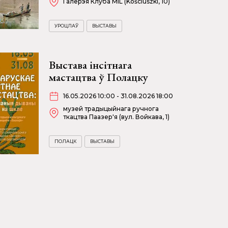
Галерэя Клуба MiL (Kościuszki, 10)
УРОЦЛАЎ
ВЫСТАВЫ
Выстава інсітнага
мастацтва ў Полацку
16.05.2026 10:00 - 31.08.2026 18:00
музей традыцыйнага ручнога
ткацтва Паазер'я (вул. Войкава, 1)
ПОЛАЦК
ВЫСТАВЫ