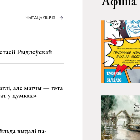
Афіша
ЧЫТАЦЬ ЯШЧЭ
стасіі Рыдлеўскай
глі, але магчы — гэта
ват у думках»
льда выдалі па-