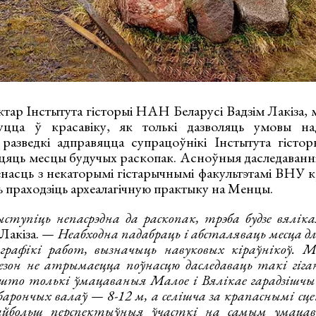
ктар Інстытута гісторыі НАН Беларусі Вадзім Лакіза,
цца ў красавіку, як толькі дазволяць умовы на
 разведкі адправяцца супрацоўнікі Інстытута гісто
цяць месцы будучых раскопак. Асноўныя даследаванні
насць з некаторымі гістарычнымі факультэтамі ВНУ к
ь праходзіць археалагічную практыку на Менцы.
упіць непасрэдна да раскопак, трэба будзе вяліка
Лакіза.
— Неабходна падабраць і абсталяваць месца дл
 графікі работ, вызначыць навуковых кіраўнікоў. 
сезон не атрымаецца поўнасцю даследаваць такі гіга
, што толькі ўмацаваныя Малое і Вялікае гарадзішч
барончых валаў — 8-12 м, а селішча за крапаснымі сце
айбольш перспектыўныя ўчасткі на самым умацав