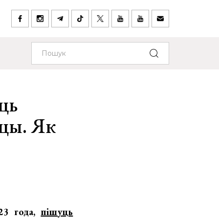
уць
нцы. Як
023 года,
пішуць