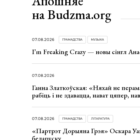
Апошняе
на Budzma.org
07.08.2026
ГРАМАДСТВА
МУЗЫКА
I’m Freaking Crazy — новы сінгл Ана
07.08.2026
Ганна Златкоўская: «Няхай не перама
рабіць і не здавацца, нават цяпер, на
07.08.2026
ГРАМАДСТВА
ЛІТАРАТУРА
«Партрэт Дорыяна Грэя» Оскара Уай
беларуску