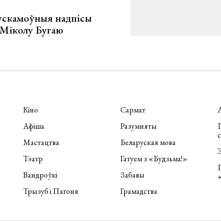
ускамоўныя надпісы
е Міколу Бугаю
Кіно
Сармат
Афіша
Разумняты
П
Мастацтва
Беларуская мова
Э
Тэатр
Гатуем з «Будзьма!»
Вандроўкі
Забавы
Трызуб і Пагоня
Грамадства