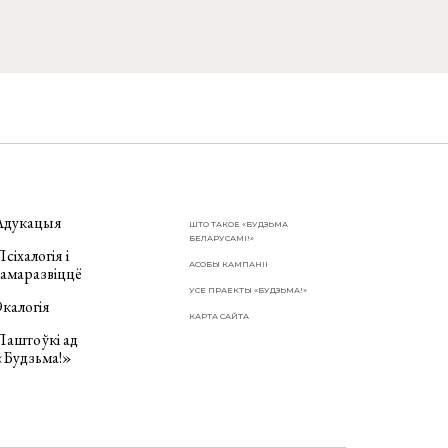
Адукацыя
ШТО ТАКОЕ «БУДЗЬМА
БЕЛАРУСАМІ!»
сіхалогія і
АСОБЫ КАМПАНІІ
самаразвіццё
УСЕ ПРАЕКТЫ «БУДЗЬМА!»
калогія
КАРТА САЙТА
Паштоўкі ад
«Будзьма!»