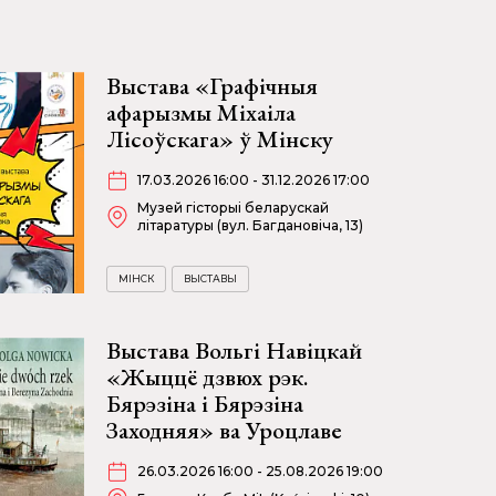
Выстава «Графічныя
афарызмы Міхаіла
Лісоўскага» ў Мінску
17.03.2026 16:00 - 31.12.2026 17:00
Музей гісторыі беларускай
літаратуры (вул. Багдановіча, 13)
МІНСК
ВЫСТАВЫ
Выстава Вольгі Навіцкай
«Жыццё дзвюх рэк.
Бярэзіна і Бярэзіна
Заходняя» ва Уроцлаве
26.03.2026 16:00 - 25.08.2026 19:00