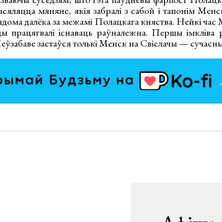
асяляцца мяняне, якія забралі з сабой і тапонім Мен
вядома далёка за межамі Полацкага княства. Нейкі час
 працягвалі існаваць раўналежна. Першы імкліва ра
Неўзабаве застаўся толькі Менск на Свіслачы — сучасн