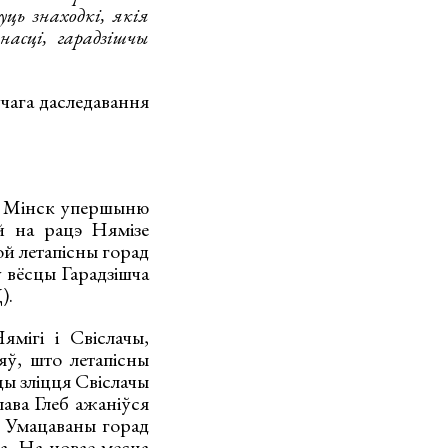
ць знаходкі, якія
асці, гарадзішчы
учага даследавання
у. Мінск упершыню
ай на рацэ Нямізе
ой летапісны горад
ў вёсцы Гарадзішча
).
мігі і Свіслачы,
яў, што летапісны
ы зліцця Свіслачы
лава Глеб ажаніўся
. Умацаваны горад
а. На новае месца