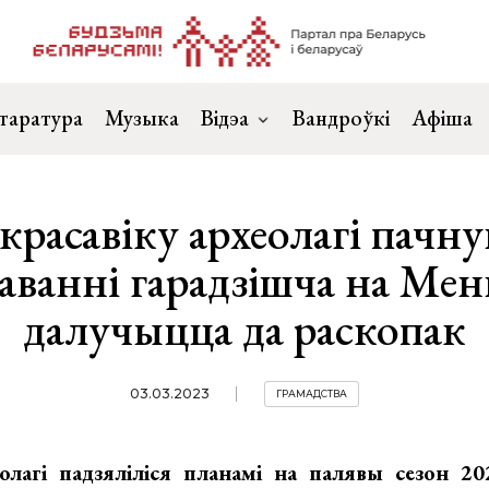
таратура
Музыка
Відэа
Вандроўкі
Афіша
красавіку археолагі пачн
аванні гарадзішча на Ме
далучыцца да раскопак
03.03.2023
ГРАМАДСТВА
олагі падзяліліся планамі на палявы сезон 2