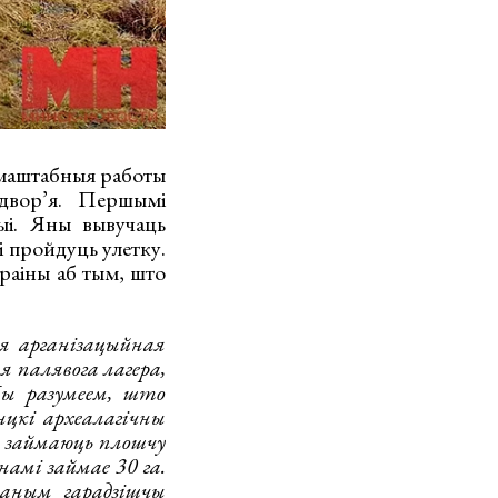
 маштабныя работы
двор’я. Першымі
рыі. Яны вывучаць
 пройдуць улетку.
раіны аб тым, што
я арганізацыйная
я палявога лагера,
Мы разумеем, што
нцкі археалагічны
ы займаюць плошчу
намі займае 30 га.
аным гарадзішчы