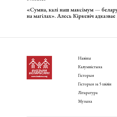
«Сумна, калі наш максімум — белар
на магілах». Алесь Кіркевіч адказва
Навіны
Калумністыка
Гісторыя
Гісторыя за 5 хвілін
Літаратура
Музыка