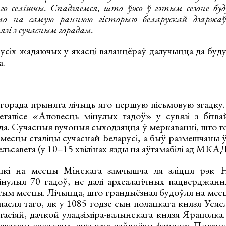
го селішчы. Спадзяемся, што ўжо ў гэтым сезоне буду
ло на самую раннюю гісторыю беларускай дзяржаўн
язі з сучасным горадам.
ў усіх жадаючых у якасці валанцёраў далучыцца да буд
а.
горада прынята лічыць яго першую пісьмовую згадк
етапісе «Аповесць мінулых гадоў» у сувязі з бітв
ода. Сучасныя вучоныя сыходзяцца ў меркаванні, што т
 месцы сталіцы сучаснай Беларусі, а быў размешчаны 
ьсавета (у 10–15 хвілінах язды на аўтамабілі ад МКАД
пкі на месцы Мінскага замчышча ля зліцця рэк Ня
інулыя 70 гадоў, не далі археалагічных пацверджанн
тым месцы. Лічыцца, што грандыёзная будоўля на месц
 пасля таго, як у 1085 годзе сын полацкага князя Усяс
тасіяй, дачкой уладзіміра-валынскага князя Яраполка
казваючы суседзям, што гэта паўднёвы фарпост Полацк