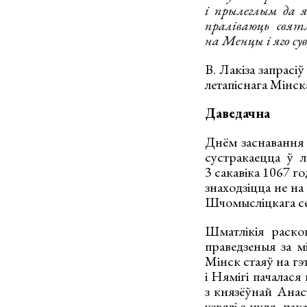
і прылеглым да я
праліваюць свят
на Менцы і яго сув
В. Лакіза запрасі
летапіснага Мінск
Даведачна
Днём заснавання 
сустракаецца ў л
3 сакавіка 1067 г
знаходзіцца не на
Шчомысліцкага сел
Шматлікія раско
праведзеныя за м
Мінск стаяў на гэ
і Нямігі пачалася
з князёўнай Анас
узвялі з нуля, па