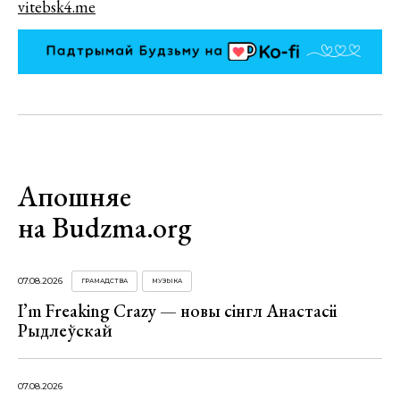
vitebsk4.me
Апошняе
на Budzma.org
07.08.2026
ГРАМАДСТВА
МУЗЫКА
I’m Freaking Crazy — новы сінгл Анастасіі
Рыдлеўскай
07.08.2026