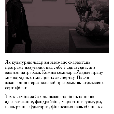
Як культурны лідар вы зможаце скарыстаць
праграму навучання пад сябе ў адпаведнасці з
вашымі патрэбамі. Кожны семінар аб’яднае працу
міжнародных і мясцовых экспертаў. Пасля
заканчэння персанальнай праграмы вы атрымаеце
сертыфікат.
Тэмы семінараў ахопліваюць такія пытанні як
адвакатаванне, фандрайзінг, маркетынг культуры,
пашырэнне аўдыторыі, фінансавыя навыкі і іншыя.