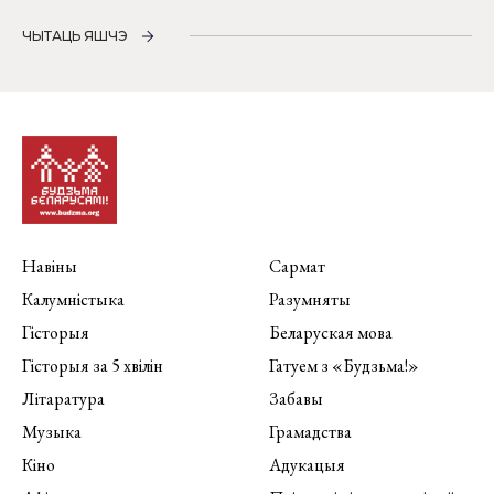
ЧЫТАЦЬ ЯШЧЭ
Навіны
Сармат
Калумністыка
Разумняты
Гісторыя
Беларуская мова
Гісторыя за 5 хвілін
Гатуем з «Будзьма!»
Літаратура
Забавы
Музыка
Грамадства
Кіно
Адукацыя