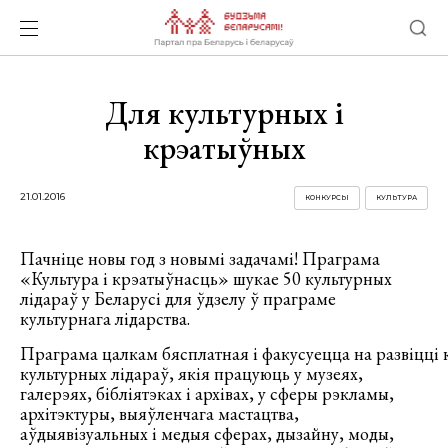
Для культурных і
крэатыўных
21.01.2016
КОНКУРСЫ
КУЛЬТУРА
Пачніце новы год з новымі задачамі! Праграма
«Культура і крэатыўнасць» шукае 50 культурных
лідараў у Беларусі для ўдзелу ў праграме
культурнага лідарства.
Праграма цалкам бясплатная і факусуецца на развіцці
культурных лідараў, якія працуюць у музеях,
галерэях, бібліятэках і архівах, у сферы рэкламы,
архітэктуры, выяўленчага мастацтва,
аўдыявізуальных і медыя сферах, дызайну, моды,