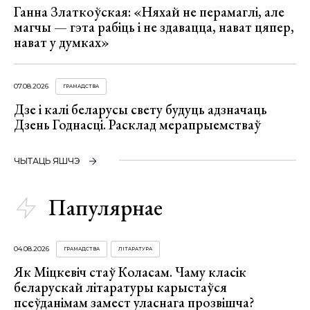
Ганна Златкоўская: «Няхай не перамаглі, але
магчы — гэта рабіць і не здавацца, нават цяпер,
нават у думках»
07.08.2026
ГРАМАДСТВА
Дзе і калі беларусы свету будуць адзначаць
Дзень Годнасці. Расклад мерапрыемстваў
ЧЫТАЦЬ ЯШЧЭ
Папулярнае
04.08.2026
ГРАМАДСТВА
ЛІТАРАТУРА
Як Міцкевіч стаў Коласам. Чаму класік
беларускай літаратуры карыстаўся
псеўданімам замест уласнага прозвішча?