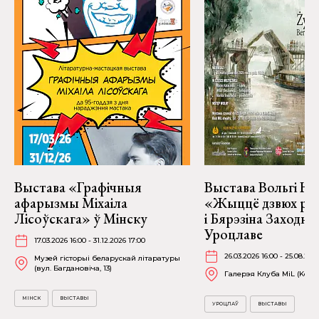
Выстава «Графічныя
Выстава Вольгі На
афарызмы Міхаіла
«Жыццё дзвюх рэк
Лісоўскага» ў Мінску
і Бярэзіна Заходня
Уроцлаве
17.03.2026 16:00 - 31.12.2026 17:00
26.03.2026 16:00 - 25.08.202
Музей гісторыі беларускай літаратуры
(вул. Багдановіча, 13)
Галерэя Клуба MiL (Kościu
МІНСК
ВЫСТАВЫ
УРОЦЛАЎ
ВЫСТАВЫ