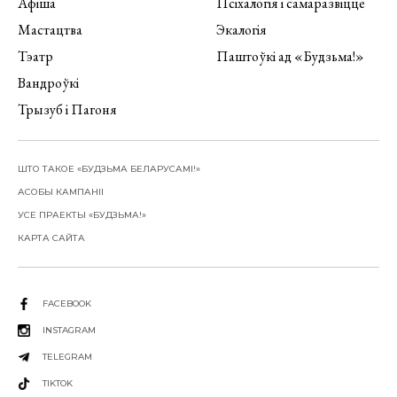
Афіша
Псіхалогія і самаразвіццё
Мастацтва
Экалогія
Тэатр
Паштоўкі ад «Будзьма!»
Вандроўкі
Трызуб і Пагоня
ШТО ТАКОЕ «БУДЗЬМА БЕЛАРУСАМІ!»
АСОБЫ КАМПАНІІ
УСЕ ПРАЕКТЫ «БУДЗЬМА!»
КАРТА САЙТА
FACEBOOK
INSTAGRAM
TELEGRAM
TIKTOK