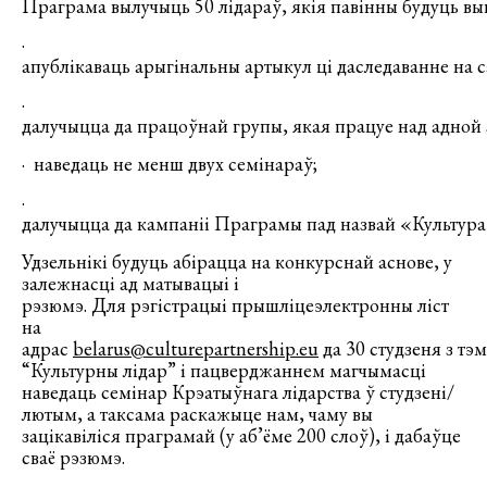
Праграма вылучыць 50 лідараў, якія павінны будуць в
·
апублікаваць арыгінальны артыкул ці даследаванне на
·
далучыцца да працоўнай групы, якая працуе над адной з
· наведаць не менш двух семінараў;
·
далучыцца да кампаніі Праграмы пад назвай «Культура
Удзельнікі будуць абірацца на конкурснай аснове, у
залежнасці ад матывацыі і
рэзюмэ. Для рэгістрацыі прышліцеэлектронны ліст
на
адрас
belarus@culturepartnership.eu
да 30 студзеня з тэ
“Культурны лідар” і пацверджаннем магчымасці
наведаць семінар Крэатыўнага лідарства ў студзені/
лютым, а таксама раскажыце нам, чаму вы
зацікавіліся праграмай (у аб’ёме 200 слоў), і дабаўце
сваё рэзюмэ.