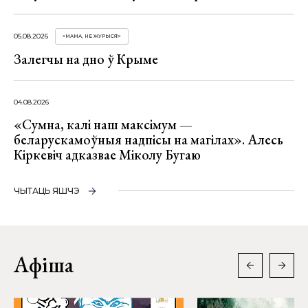
05.08.2026
«МАМА, НЕ ЖУРЫСЯ!»
Залегчы на дно ў Крыме
04.08.2026
«Сумна, калі наш максімум —
беларускамоўныя надпісы на магілах». Алесь
Кіркевіч адказвае Міколу Бугаю
ЧЫТАЦЬ ЯШЧЭ
Афіша