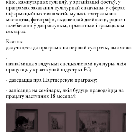
кіно, кампутарных гульняў, у арганізацыі фэстаў, у
праграмах захавання культурнай спадчыны, у сферах
інфармацыйных тэхналогій, музыкі, тэатральнага
мастацтва, фатаграфіі, выдавецкай дзейнасці, радыё і
тэлебачанні ў дзяржаўным, прыватным і грамадскім
сектарах.
Калі вы
далучыцеся да праграмы на першай сустрэчы, вы зможа
·
пазнаёміцца з вядучымі спецыялістамі культуры, якія
працуюць у крэатыўнай індустрыі ЕС;
· даведацца пра Партнёрскую праграму;
· запісацца на семінары, якія будуць праводзіцца на
працягу наступных 18 месяцаў.