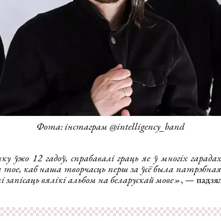
Фота: інстаграм @intelligency_band
ўжо 12 гадоў, спрабавалі граць яе ў многіх гарадах 
а тое, каб наша творчасць перш за ўсё была патрэбная
запісаць вялікі альбом на беларускай мове»
, — падзял