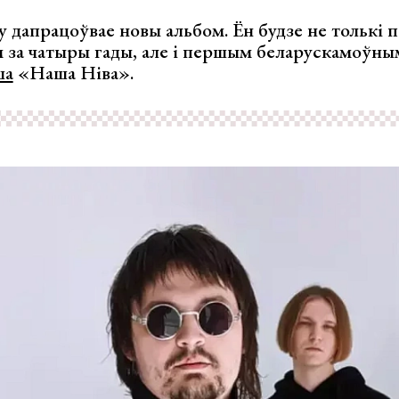
cy дапрацоўвае новы альбом. Ён будзе не толькі
 за чатыры гады, але і першым беларускамоўным
ша
«Наша Ніва».