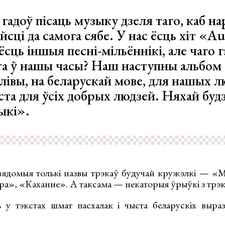
 гадоў пісаць музыку дзеля таго, каб н
сці да самога сябе. У нас ёсць хіт «Au
ёсць іншыя песні-мільённікі, але чаго г
та ў нашы часы? Наш наступны альбом
блівы, на беларускай мове, для нашых л
ста для ўсіх добрых людзей. Няхай будз
ыкі».
ядомыя толькі назвы трэкаў будучай кружэлкі — «М
а», «Каханне». А таксама — некаторыя ўрыўкі з трэк
у тэкстах шмат пасхалак і чыста беларускіх выраз