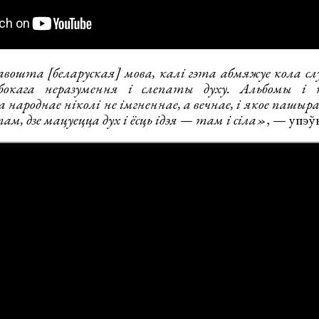
ошта [беларуская] мова, калі гэта абмяжуе кола слух
окага неразумення і слепаты духу. Альбомы і к
а народнае ніколі не імгненнае, а вечнае, і якое пашыр
 там, дзе мацуецца дух і ёсць ідэя — там і сіла»
, — упэў