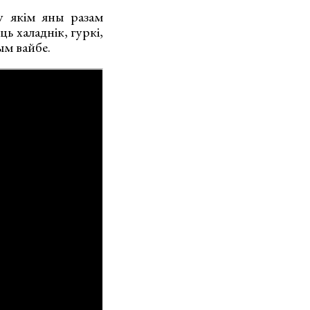
у якім яны разам
ь халаднік, гуркі,
ым вайбе.