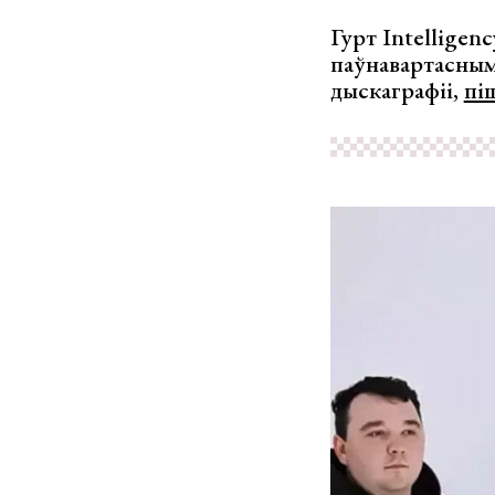
Гурт Intelligen
паўнавартасным
дыскаграфіі,
пі