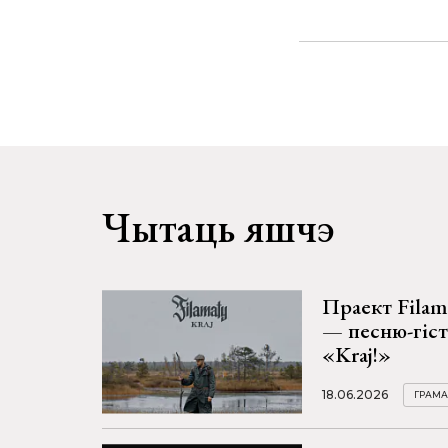
Чытаць яшчэ
Праект Filam
— песню-гіс
«Kraj!»
18.06.2026
ГРАМА