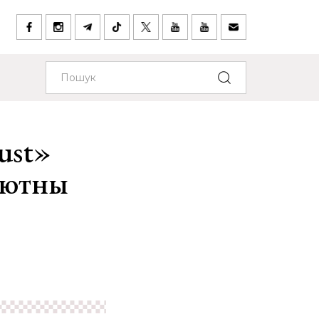
ust»
эбютны