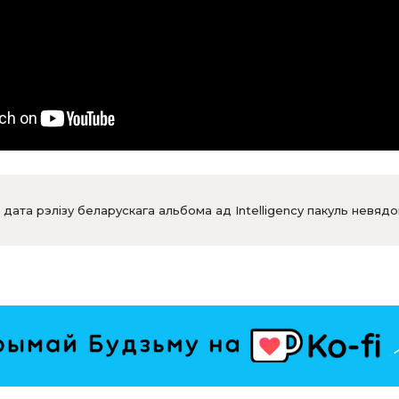
дата рэлізу беларускага альбома ад Intelligency пакуль невядо