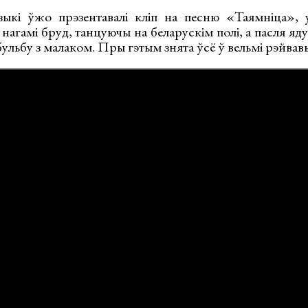
зыкі ўжо прэзентавалі кліп на песню «Таямніца», 
нагамі бруд, танцуючы на беларускім полі, а пасля ядуц
 бульбу з малаком. Пры гэтым знята ўсё ў вельмі рэйвав