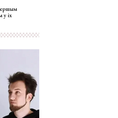
 першым
 у іх