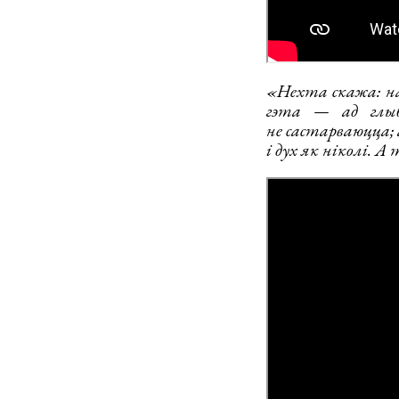
«Нехта скажа: нав
гэта — ад глыб
не састарваюцца; 
і дух як ніколі. А