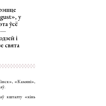
арэшце
gust», у
эта ўсё
 —
юдзей і
е свята
інск», «Камяні»,
аў.
аў кшталту «кінь