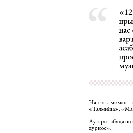
«12
прый
нас 
вар
аса
про
муз
На гэты момант в
«Таямніца», «Мар
Аўтары абяцаюць 
дурное».