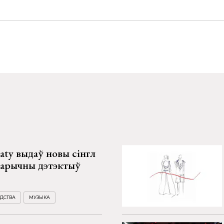
aty выдаў новы сінгл
тарычны дэтэктыў
ДСТВА
МУЗЫКА