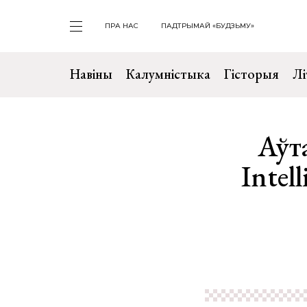
ПРА НАС
ПАДТРЫМАЙ «БУДЗЬМУ»
Навіны
Калумністыка
Гісторыя
Лі
Аўт
Intel