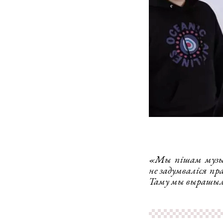
«Мы пішам музыку 
не задумваліся пр
Таму мы вырашылі 