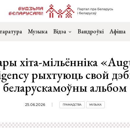
таратура
Музыка
Відэа
Вандроўкі
Афіша
ары хіта-мільённіка «Aug
ligency рыхтуюць свой д
беларускамоўны альбом
25.06.2026
ГРАМАДСТВА
МУЗЫКА