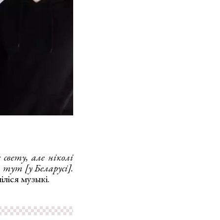
свету, але ніколі
 тут [у Беларусі].
іліся музыкі.