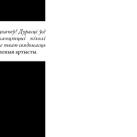
ачоў? Дурасці ўсё
анцэпцыі ніколі
ае тваю свядомасць
неныя артысты.