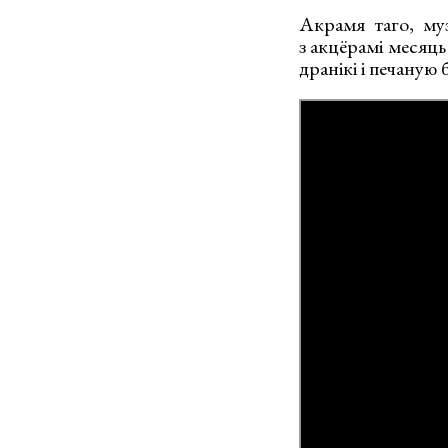
Акрамя таго, му
з акцёрамі месяць 
дранікі і печаную