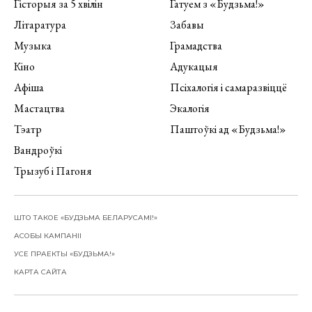
Гісторыя за 5 хвілін
Гатуем з «Будзьма!»
Літаратура
Забавы
Музыка
Грамадства
Кіно
Адукацыя
Афіша
Псіхалогія і самаразвіццё
Мастацтва
Экалогія
Тэатр
Паштоўкі ад «Будзьма!»
Вандроўкі
Трызуб і Пагоня
ШТО ТАКОЕ «БУДЗЬМА БЕЛАРУСАМІ!»
АСОБЫ КАМПАНІІ
УСЕ ПРАЕКТЫ «БУДЗЬМА!»
КАРТА САЙТА