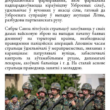
добраахвотнага фарміравання, якое фармальна
падпарадкоўваецца кіраўніцтву Узброеных сілаў,
удзельнічае ў вучэннях у якасці сілы, гатовай да
ўзброенага супраціву ў выпадку акупацыі Літвы,
разбудовы партызанскага руху.
Сябры Саюза літоўскіх стральцоў захоўваюць у сваіх
дамах вайсковую зброю на выпадак пачатку баявых
дзеянняў на тэрыторыі краіны, неабходнасці
правядзення паліцэйскіх аперацый. Апошнім часам
стральцы ўдзельнічалі ў мерапрыемствах, звязаных з
каранцінам: патрулявалі вуліцы, забяспечвалі
кантроль за аўтамабільным рухам, дапамагалі
лекарам, ахоўвалі бальніцы і г. д. На сталай аснове
стральцы праводзяць заняткі з моладдзю.