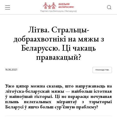
Літва. Стральцы-
добраахвотнікі на мяжы з
Беларуссю. Ці чакаць
правакацый?
16.06.2021
ГРАМАДСТВА
Ужо цяпер можна сказаць, што напружанасць на
літоўска-беларускай мяжы — найбольш істотная
ў найноўшай гісторыі. Ці не перарасце нечуваная
плынь нелегальных мігрантаў з тэрыторыі
Беларусі ў яшчэ больш сур’ёзную праблему?