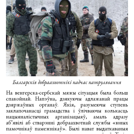
Балгарскія добраахвотнікі падчас патрулявання
На венгерска-сербскай мяжы сітуацыя была больш
спакойнай. Напэўна, дзякуючы адлажанай працы
дзяржаўных органаў. Якія, разумеючы ступень
заклапочанасці грамадства і ўлічваючы колькасць
нацыяналістычных арганізацыяў, амаль адразу
аб’явілі аб стварэнні добраахвотнай службы «юных
памочнікаў памежнікаў». Былі нават выдаткаваныя