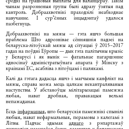
сродкі на грашовыя выплаты для валанцёраў. Такім
чынам разрозненыя групы былі адразу ўзятыя пад
кантроль. Добраахвотнікі праходзілі неабходнае
навучанне. І сур’ёзных інцыдэнтаў удалося
пазбегнуць.
Добраахвотнікі на мяжы — гэта яшчэ большая
праблема Што адрознівае сённяшнія падзеі на
беларуска-літоўскай мяжы ад сітуацыі ў 2015–2017
гадах на поўдні Еўропы — дык гэта палітычны крызіс
у Беларусі і як вынік — фатальнае пагаршэнне
адносінаў адміністратыўнага апарата ў Мінску з
краінамі ЕС, асабліва з літоўцамі і палякамі.
Калі да гэтага дадасца яшчэ і магчымы канфлікт на
мяжы, справа можа мець цалкам некантраляваныя
наступствы. У абстаноўцы мілітарызацыі памежжа
любая, нават дробная, правакацыя вельмі
непажаданая.
Ёсць
інфармацыя
, што беларускія памежнікі спынілі
любыя, нават нефармальныя, перамовы з калегамі з
Літвы. Падчас здымак
аднаго
з рэпартажаў
журналіст намагаўся ўзяць каментар у беларускага