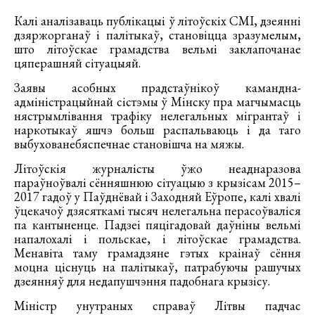
Калі аналізаваць публікацыі ў літоўскіх СМІ, дзеянні
дзяржорганаў і палітыкаў, становіцца зразумелым,
што літоўскае грамадства вельмі заклапочанае
цяперашняй сітуацыяй.
Заявы асобных прадстаўнікоў камандна-
адміністрацыйнай сістэмы ў Мінску пра магчымасць
нястрымлівання трафіку нелегальных мігрантаў і
наркотыкаў яшчэ больш распальваюць і да таго
выбухованебяспечнае становішча на мяжы.
Літоўскія журналісты ўжо неаднаразова
параўноўвалі сённяшнюю сітуацыю з крызісам 2015–
2017 гадоў у Паўднёвай і Заходняй Еўропе, калі хвалі
ўцекачоў дзясяткамі тысяч нелегальна перасоўваліся
па кантыненце. Падзеі пяцігадовай даўніны вельмі
напалохалі і польскае, і літоўскае грамадства.
Менавіта таму грамадзяне гэтых краінаў сёння
моцна ціснуць на палітыкаў, патрабуючы рашучых
дзеянняў для недапушчэння падобнага крызісу.
Міністр унутраных справаў Літвы падчас