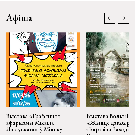
Афіша
Выстава «Графічныя
Выстава Вольгі На
афарызмы Міхаіла
«Жыццё дзвюх рэк
Лісоўскага» ў Мінску
і Бярэзіна Заходня