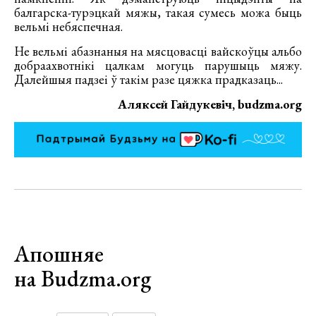
балгарска-турэцкай мяжы, такая сумесь можа быць
вельмі небяспечная.
Не вельмі абазнаныя на мясцовасці вайскоўцы альбо
добраахвотнікі цалкам могуць парушыць мяжу.
Далейшыя падзеі ў такім разе цяжка прадказаць...
Аляксей Гайдукевіч, budzma.org
Апошняе
на Budzma.org