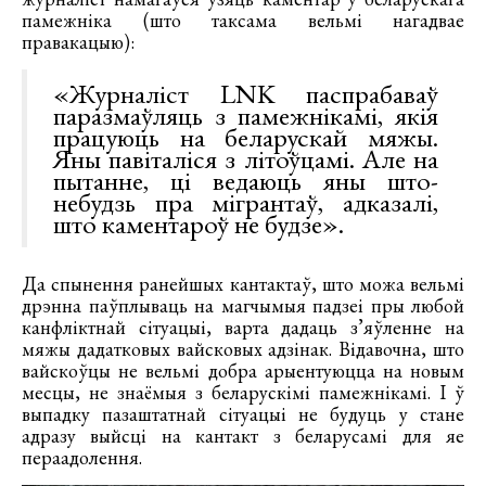
памежніка (што таксама вельмі нагадвае
правакацыю):
«Журналіст LNK паспрабаваў
паразмаўляць з памежнікамі, якія
працуюць на беларускай мяжы.
Яны павіталіся з літоўцамі. Але на
пытанне, ці ведаюць яны што-
небудзь пра мігрантаў, адказалі,
што каментароў не будзе».
Да спынення ранейшых кантактаў, што можа вельмі
дрэнна паўплываць на магчымыя падзеі пры любой
канфліктнай сітуацыі, варта дадаць з’яўленне на
мяжы дадатковых вайсковых адзінак. Відавочна, што
вайскоўцы не вельмі добра арыентуюцца на новым
месцы, не знаёмыя з беларускімі памежнікамі. І ў
выпадку пазаштатнай сітуацыі не будуць у стане
адразу выйсці на кантакт з беларусамі для яе
пераадолення.