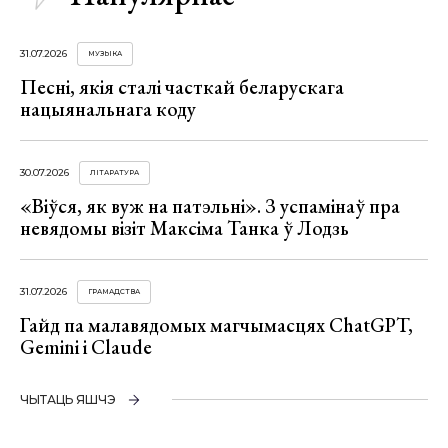
31.07.2026
МУЗЫКА
Песні, якія сталі часткай беларускага
нацыянальнага коду
30.07.2026
ЛІТАРАТУРА
«Віўся, як вуж на патэльні». З успамінаў пра
невядомы візіт Максіма Танка ў Лодзь
31.07.2026
ГРАМАДСТВА
Гайд па малавядомых магчымасцях ChatGPT,
Gemini і Claude
ЧЫТАЦЬ ЯШЧЭ