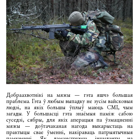
Добраахвотнікі на мяжы — гэта яшчэ большая
праблема. Гэта ў любым выпадку не зусім вайсковыя
людзі, на якіх большы ўплыў маюць СМІ, чым
загады. У большасці гэта знаёмыя паміж сабою
суседзі, сябры, для якіх аперацыя па ўзмацненні
мяжы — доўгачаканая нагода выкарыстаць на
практыцы свае ўменні, накіраваць патрыятычныя
памкненні. Як дэманструюць інцыдэнты на