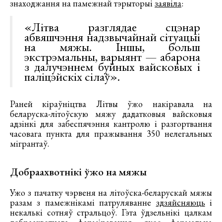
знаходжання на памежнай тэрыторыі
заявіла
:
«Літва разглядае сцэнар
абвяшчэння надзвычайнай сітуацыі
на мяжы. Іншы, больш
экстрэмальны, варыянт — абарона
з далучэннем буйных вайсковых і
паліцэйскіх сілаў».
Раней кіраўніцтва Літвы ўжо накіравала на
беларуска-літоўскую мяжу дадатковыя вайсковыя
адзінкі для забеспячэння кантролю і разгортвання
часовага пункта для пражывання 350 нелегальных
мігрантаў.
Добраахвотнікі ўжо на мяжы
Ужо з пачатку чэрвеня на літоўска-беларускай мяжы
разам з памежнікамі патруляванне
здзяйсняюць
і
некалькі сотняў стральцоў. Гэта ўдзельнікі цалкам