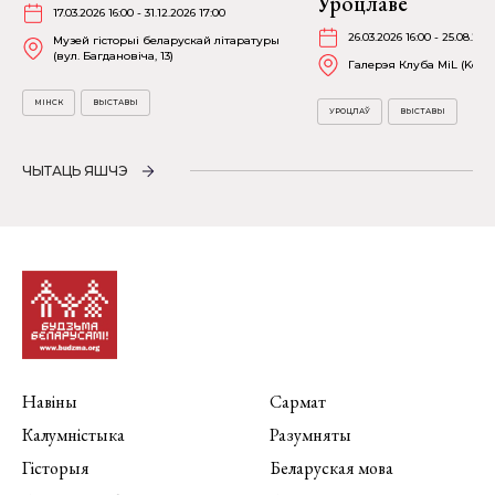
Уроцлаве
17.03.2026 16:00 - 31.12.2026 17:00
26.03.2026 16:00 - 25.08.202
Музей гісторыі беларускай літаратуры
(вул. Багдановіча, 13)
Галерэя Клуба MiL (Kościu
МІНСК
ВЫСТАВЫ
УРОЦЛАЎ
ВЫСТАВЫ
ЧЫТАЦЬ ЯШЧЭ
Навіны
Сармат
Калумністыка
Разумняты
Гісторыя
Беларуская мова