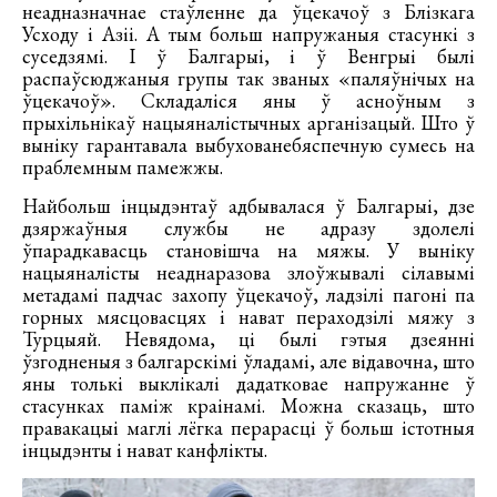
неадназначнае стаўленне да ўцекачоў з Блізкага
Усходу і Азіі. А тым больш напружаныя стасункі з
суседзямі. І ў Балгарыі, і ў Венгрыі былі
распаўсюджаныя групы так званых «паляўнічых на
ўцекачоў». Складаліся яны ў асноўным з
прыхільнікаў нацыяналістычных арганізацый. Што ў
выніку гарантавала выбухованебяспечную сумесь на
праблемным памежжы.
Найбольш інцыдэнтаў адбывалася ў Балгарыі, дзе
дзяржаўныя службы не адразу здолелі
ўпарадкавасць становішча на мяжы. У выніку
нацыяналісты неаднаразова злоўжывалі сілавымі
метадамі падчас захопу ўцекачоў, ладзілі пагоні па
горных мясцовасцях і нават пераходзілі мяжу з
Турцыяй. Невядома, ці былі гэтыя дзеянні
ўзгодненыя з балгарскімі ўладамі, але відавочна, што
яны толькі выклікалі дадатковае напружанне ў
стасунках паміж краінамі. Можна сказаць, што
правакацыі маглі лёгка перарасці ў больш істотныя
інцыдэнты і нават канфлікты.