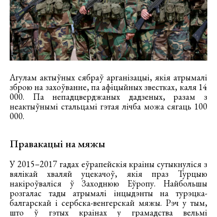
Агулам актыўных сябраў арганізацыі, якія атрымалі
зброю на захоўванне, па афіцыйных звестках, каля 14
000. Па непадцверджаных дадзеных, разам з
неактыўнымі стальцамі гэтая лічба можа сягаць 100
000.
Правакацыі на мяжы
У 2015–2017 гадах еўрапейскія краіны сутыкнуліся з
вялікай хваляй уцекачоў, якія праз Турцыю
накіроўваліся ў Заходнюю Еўропу. Найбольшы
розгалас тады атрымалі інцыдэнты на турэцка-
балгарскай і сербска-венгерскай мяжы. Рэч у тым,
што ў гэтых краінах у грамадства вельмі