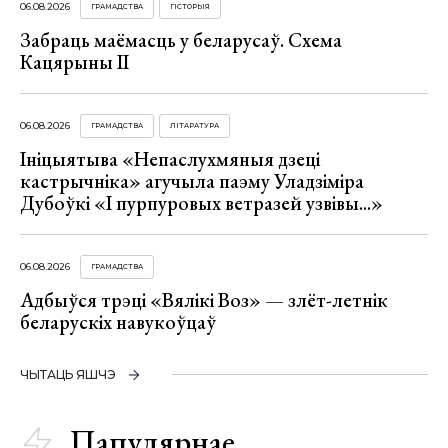
06.08.2026
ГРАМАДСТВА
ГІСТОРЫЯ
Забраць маёмасць у беларусаў. Схема
Кацярыны ІІ
06.08.2026
ГРАМАДСТВА
ЛІТАРАТУРА
Ініцыятыва «Непаслухмяныя дзеці
кастрычніка» агучыла паэму Уладзіміра
Дубоўкі «І пурпуровых ветразей узвівы...»
06.08.2026
ГРАМАДСТВА
Адбыўся трэці «Вялікі Воз» — злёт-летнік
беларускіх навукоўцаў
ЧЫТАЦЬ ЯШЧЭ
Папулярнае