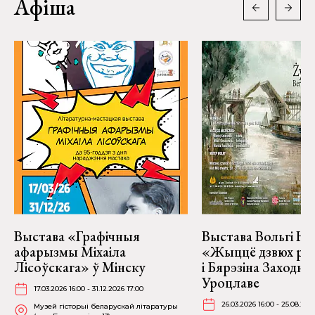
Афіша
Выстава «Графічныя
Выстава Вольгі На
афарызмы Міхаіла
«Жыццё дзвюх рэк
Лісоўскага» ў Мінску
і Бярэзіна Заходня
Уроцлаве
17.03.2026 16:00 - 31.12.2026 17:00
26.03.2026 16:00 - 25.08.202
Музей гісторыі беларускай літаратуры