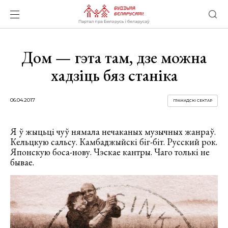
Дом — гэта там, дзе можна
хадзіць бяз станіка
06.04.2017
ГРАМАДСКІ СЕКТАР
Я ў жыцьці чуў нямала нечаканых музычных жанраў.
Кельцкую сальсу. Камбаджыйскі біг-біт. Русский рок.
Японскую боса-нову. Чэскае кантры. Чаго толькі не
бывае.