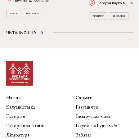
(вул. Багдановіча, 13)
Галерэя Клуба MiL (Kościu
МІНСК
ВЫСТАВЫ
УРОЦЛАЎ
ВЫСТАВЫ
ЧЫТАЦЬ ЯШЧЭ
Навіны
Сармат
Калумністыка
Разумняты
Гісторыя
Беларуская мова
Гісторыя за 5 хвілін
Гатуем з «Будзьма!»
Літаратура
Забавы