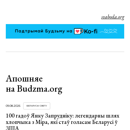
svaboda.org
Апошняе
на Budzma.org
09.08.2026
БЕЛАРУСЫ СВЕТУ
100 гадоў Янку Запрудніку: легендарны шлях
хлопчыка з Міра, які стаў голасам Беларусі ў
ЗША