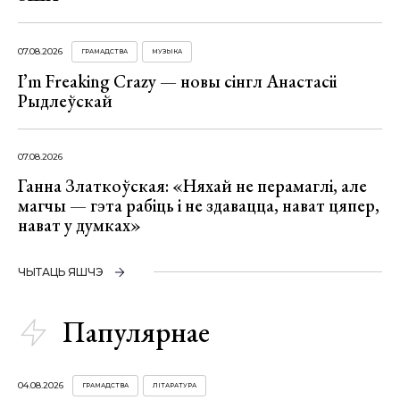
07.08.2026
ГРАМАДСТВА
МУЗЫКА
I’m Freaking Crazy — новы сінгл Анастасіі
Рыдлеўскай
07.08.2026
Ганна Златкоўская: «Няхай не перамаглі, але
магчы — гэта рабіць і не здавацца, нават цяпер,
нават у думках»
ЧЫТАЦЬ ЯШЧЭ
Папулярнае
04.08.2026
ГРАМАДСТВА
ЛІТАРАТУРА