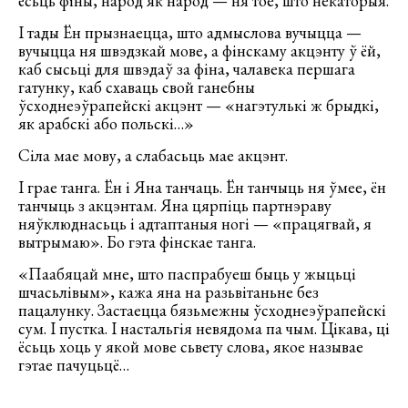
ёсьць фіны, народ як народ — ня тое, што некаторыя.
І тады Ён прызнаецца, што адмыслова вучыцца —
вучыцца ня швэдзкай мове, а фінскаму акцэнту ў ёй,
каб сысьці для швэдаў за фіна, чалавека першага
гатунку, каб схаваць свой ганебны
ўсходнеэўрапейскі акцэнт — «нагэтулькі ж брыдкі,
як арабскі або польскі…»
Сіла мае мову, а слабасьць мае акцэнт.
І грае танга. Ён і Яна танчаць. Ён танчыць ня ўмее, ён
танчыць з акцэнтам. Яна цярпіць партнэраву
няўклюднасьць і адтаптаныя ногі — «працягвай, я
вытрымаю». Бо гэта фінскае танга.
«Паабяцай мне, што паспрабуеш быць у жыцьці
шчасьлівым», кажа яна на разьвітаньне без
пацалунку. Застаецца бязьмежны ўсходнеэўрапейскі
сум. І пустка. І настальгія невядома па чым. Цікава, ці
ёсьць хоць у якой мове сьвету слова, якое называе
гэтае пачуцьцё…