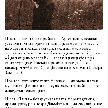
Пра тое, што танга прыйшло з Аргентыны, ведаюць
усе, але толькі гадоў пятнаццаць таму я даведаўся,
што аргентынскае танга як танец ня мае нічога
агульнага з тым, што мы бачылі ў дзяцінстве ў фільме
«Дванаццаць крэслаў». Пасьля я даведаўся пра
танга турэцкае. Пасьля пра лібанскае (якое я
насамрэч чуў яшчэ ў дзяцінстве на кружэлцы Батыра
Закірава).
Пра тое, што існуе танга фінскае — як зьява ня так
музычная ці танцавальная, як экзыстэнцыйная — я
даведаўся толькі цяпер.
П’еса «Танга» беларускага паэта, перакладчыка,
драматурга, рэжысэра
Дзьмітрыя Плакса
, які жыве