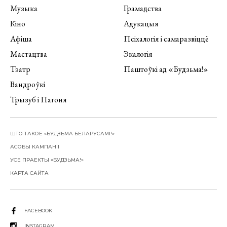
Музыка
Грамадства
Кіно
Адукацыя
Афіша
Псіхалогія і самаразвіццё
Мастацтва
Экалогія
Тэатр
Паштоўкі ад «Будзьма!»
Вандроўкі
Трызуб і Пагоня
ШТО ТАКОЕ «БУДЗЬМА БЕЛАРУСАМІ!»
АСОБЫ КАМПАНІІ
УСЕ ПРАЕКТЫ «БУДЗЬМА!»
КАРТА САЙТА
FACEBOOK
INSTAGRAM