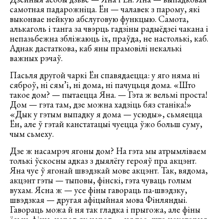
самотная падарожніца. Ён — чалавек з парому, які
выконвае нейкую абслуговую функцыю. Самота,
алькаголь і танга за чвэрць гадзіны радыёдзеі чакана і
непазьбежна збліжаюць іх, праўда, не настолькі, каб.
Аднак дастаткова, каб яны прамовілі некалькі
важных рэчаў.
Пасьля другой чаркі Ён спавядаецца: у яго няма ні
сяброў, ні сям’і, ні дома, ні пачуцьця дома. «Што
такое дом? — пытаецца Яна. — Гэта ж вельмі проста!
Дом — гэта там, дзе можна хадзіць бяз станіка!»
«Дык у гэтым выпадку я дома — усюды», сьмяецца
Ён, але ў гэтай канстатацыі чуецца ўжо больш суму,
чым сьмеху.
Дзе ж насамрэч ягоны дом? На гэта мы атрымліваем
толькі ўскосны адказ з дыялёгу герояў пра акцэнт.
Яна чуе ў ягонай швэдзкай мове акцэнт. Так, вядома,
акцэнт гэты — тыповы, фінскі, гэта чуваць голым
вухам. Ясна ж — усе фіны гавораць па-швэдзку,
швэдзкая — другая афіцыйная мова Фінляндыі.
Гавораць можа й ня так гладка і прыгожа, але фіны