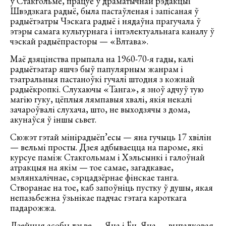
ў Стакгольме, працуе ў драматычнай рэдакцыі
Швэдзкага радыё, была пастаўленая і запісаная ў
радыётэатры Чэскага радыё і нядаўна прагучала ў
этэры самага культурнага і інтэлектуальнага каналу ў
чэскай радыёпрасторы — «Влтава».
Маё дзяцінства прыпала на 1960-70-я гады, калі
радыётэатар яшчэ быў папулярным жанрам і
тэатральныя пастаноўкі гучалі штодня з кожнай
радыёкропкі. Слухаючы «Танга», я зноў адчуў тую
магію гуку, цёплыя лямпавыя хвалі, якія некалі
зачароўвалі слухача, што, не выходзячы з дома,
акунаўся ў іншы сьвет.
Сюжэт гэтай мінірадыёп’есы — яна гучыць 17 хвілін
— вельмі просты. Дзея адбываецца на пароме, які
курсуе паміж Стакгольмам і Хэльсынкі і галоўнай
атракцыя на якім — тое самае, загадкавае,
мэлянхалічнае, сэрцадзёрнае фінскае танга.
Створанае на тое, каб запоўніць пустку ў душы, якая
непазьбежна ўзьнікае падчас гэтага кароткага
падарожжа.
Дзейныя асобы дзьве — Яна і Ён. Яна — выпадковая