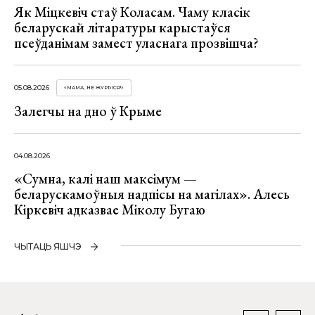
Як Міцкевіч стаў Коласам. Чаму класік
беларускай літаратуры карыстаўся
псеўданімам замест уласнага прозвішча?
05.08.2026
«МАМА, НЕ ЖУРЫСЯ!»
Залегчы на дно ў Крыме
04.08.2026
«Сумна, калі наш максімум —
беларускамоўныя надпісы на магілах». Алесь
Кіркевіч адказвае Міколу Бугаю
ЧЫТАЦЬ ЯШЧЭ