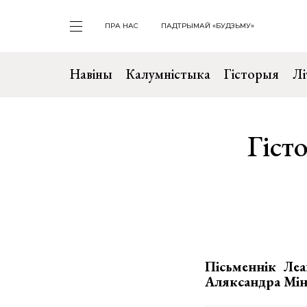
ПРА НАС
ПАДТРЫМАЙ «БУДЗЬМУ»
Навіны
Калумністыка
Гісторыя
Лі
Гіст
Пісьменнік Леа
Аляксандра Міне