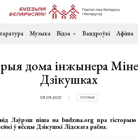
таратура
Музыка
Відэа
Вандроўкі
Афіша
орыя дома інжынера Міне
Дзікушках
09.09.2021
ГІСТОРЫЯ
нід Лаўрэш піша на budzma.org пра гісторыю
йкі ў вёсцы Дзікушкі Лідскага раёна.