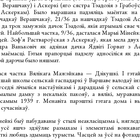
 Верашчаку) і Аскеркі (яго сястра Тэадозія з Грабоў
Аскеркам). Было вырашана падзяліць маёнтак на 
адкаў Верашчакаў, 21/36 да нашчадкаў Тэадозіі Аск
а трох замужніх дачок Тэадозіі, якія атрымалі свае ч
ей. Найбольшай частка, 9/36, дасталася Марыі Мінейк
цей. Зоф’я Раствароўская з Аскеркаў, якая мела двух
дра Ваньковіч як адзіная дачка Ядвігі Горват з А
маёмасці. Гэтыя прапорцыі падзелу адносіліся як да
кой дарэчы было няшмат.
ася частка Вялікага Мажэйкава — Дзікушкі. І гэта
шай школы сельскай гаспадаркі ў Варшаве валодаў 
седзі лічыліся настаўнікамі і дарадцамі ў сельскай 
алым дамку з некалькіх пакояў, а вялікі, мурава
самым 1939 г. Менавіта парэшткі гэтага дома і вы
сучаснікаў.
ейкі быў пабудаваны ў стылі неакласіцызма і, няглед
 усё яшчэ здзіўляе размахам і элементамі вонкав
ткі любяць здымаць турысты. Часцей за ўсё на фотазд