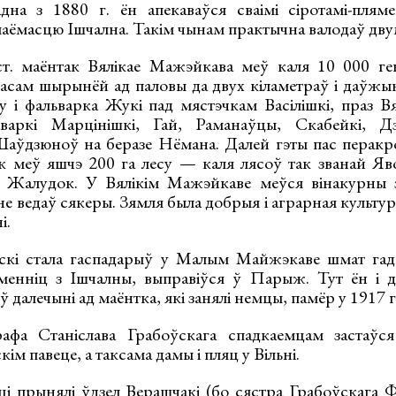
на з 1880 г. ён апекаваўся сваімі сіротамі-пляме
маёмасцю Ішчална. Такім чынам практычна валодаў дву
т. маёнтак Вялікае Мажэйкава меў каля 10 000 гек
сам шырынёй ад паловы да двух кіламетраў і даўжы
су і фальварка Жукі пад мястэчкам Васілішкі, праз В
варкі Марцінішкі, Гай, Раманаўцы, Скабейкі, Дз
Шаўдзюноў на беразе Нёмана. Далей гэты пас перак
ак меў яшчэ 200 га лесу — каля лясоў так званай Яв
у Жалудок. У Вялікім Мажэйкаве меўся вінакурны 
і не ведаў сякеры. Зямля была добрыя і аграрная культу
і.
скі стала гаспадарыў у Малым Майжэкаве шмат гадо
менніц з Ішчалны, выправіўся ў Парыж. Тут ён і 
ў далечыні ад маёнтка, які занялі немцы, памёр у 1917 г
афа Станіслава Грабоўскага спадкаемцам застаўся
м павеце, а таксама дамы і пляц у Вільні.
ці прынялі ўдзел Верашчакі (бо сястра Грабоўскага