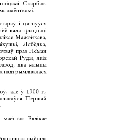
нніцамі Скарбак-
ма маёнткамі.
тараў і цягнуўся
нёй каля трыццаці
ялікае Мажэйкава,
ікушкі, Лябёдка,
рочваў праз Нёман
орскай Руды, якія
завод, два млыны
ра падтрымлівалася
ў, але ў 1900 г.,
дачакаўся Першай
.
 маёнтак Вялікае
 Францішка выйшла