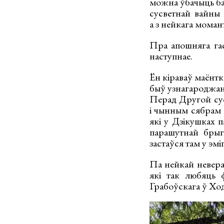
можна ўбачыць бал
сусветнай вайны 
а з нейкага момант
Пра апошняга га
наступнае.
Ён кіраваў маёнтк
быў узнагароджан
Перад Другой сус
і чынным сябрам К
які у Дзікушках п
парашутнай брыг
застаўся там у эмі
Па нейкай невера
які так любяць 
Грабоўскага ў Хо