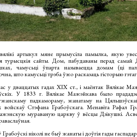
вялікі артыкул мяне прымусіла памылка, якую увес
ія турысцкія сайты. Дом, пабудаваны перад самай 
ках, чамусьці ўпарта называецца домам (ці пал
очна, што камусьці трэба ўжо расказаць гісторыю гэтаг
гас у дваццатых гадах XIX ст., і маёнтак Вялікае М
ўскіх. У 1833 г. Вялікае Мажэйкава было прададз
ужанскаму падкамораму, жанатаму на Цяльшэўска
іх войскаў Стэфана Грабоўскага. Менавіта Рафал Гр
ажэнскую мураваную царкву ў вёсцы Дзікушкі. Асве
праваслаўная.
 Грабоўскі ніколі не быў жанаты і доўгія гады гаспадар