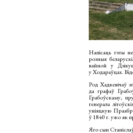
Напісаць гэты не
розныя беларуск
вайной у Дзікуш
у Ходараўцах. Від
Род Хадкевічаў з
да графаў Грабо
Грабоўскаму, пр
генерала літоўск
уніяцкую Праабр
ў 1840 г. ужо як 
Яго сын Станіслаў