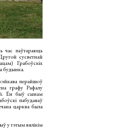
ь час паўтараюць
Другой сусветнай
ацам) Грабоўскіх
а будынка.
ажэйкава перайшоў
ена графу Рафалу
й. Ён быў сынам
абоўскі пабудаваў
чана царква была
ыў у гэтым вялікім