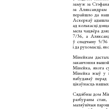
замуж за Стэфана
за Аляксандрам 
перайшло да нашч
Аскеркаў адышла д
ад колькасці дзяц
мела чацвёра дзя
7/36, а Аляксан
ў спадчыну 5/36 
і да рухомасці, я
Мінейкам дастал
заканчэння вышэй
Мінейка, якога су
Мінейка жыў у м
пабудаваў перад 
цікаўнасць нашых 
Сядзібны дом Мін
разбураны стан,
маляўнічыя парэш