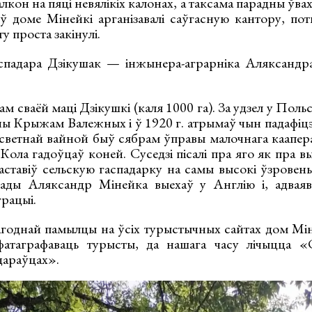
кон на пяці невялікіх калонах, а таксама парадны ўв
ў доме Мінейкі арганізавалі саўгасную кантору, по
у проста закінулі.
спадара Дзікушак — інжынера-аграрніка Аляксандр
ам сваёй маці Дзікушкі (каля 1000 га). За удзел у Поль
ы Крыжам Валежных і ў 1920 г. атрымаў чын падафіцэр
ветнай вайной быў сябрам ўправы малочнага каапер
ола гадоўцаў коней. Суседзі пісалі пра яго як пра вы
аставіў сельскую гаспадарку на самы высокі ўзровень
ады Аляксандр Мінейка выехаў у Англію і, адвая
грацыі.
годнай памылцы на ўсіх турыстычных сайтах дом Мін
фатаграфаваць турысты, да нашага часу лічыцца 
дараўцах».