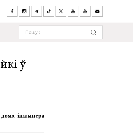
йкі ў
 дома інжынера