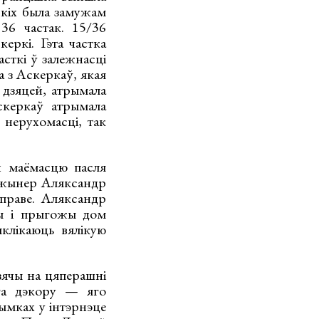
скіх была замужам
36 частак. 15/36
еркі. Гэта частка
асткі ў залежнасці
а з Аскеркаў, якая
 дзяцей, атрымала
скеркаў атрымала
 нерухомасці, так
й маёмасцю пасля
інжынер Аляксандр
справе. Аляксандр
ны і прыгожы дом
клікаюць вялікую
зячы на цяперашні
ага дэкору — яго
ымках у інтэрнэце