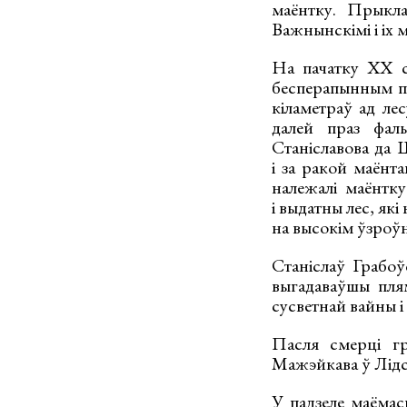
маёнтку. Прыклад
Важнынскімі і іх 
На пачатку XX с
бесперапынным па
кіламетраў ад ле
далей праз фаль
Станіславова да 
і за ракой маёнт
належалі маёнтк
і выдатны лес, як
на высокім ўзроўн
Станіслаў Грабоў
выгадаваўшы пля
сусветнай вайны і 
Пасля смерці гр
Мажэйкава ў Лідскі
У падзеле маёмас