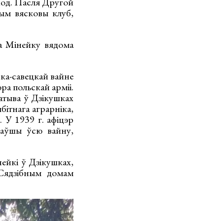
аход. Пасля Другой
тым вясковы клуб,
а Мінейку вядома
ска-савецкай вайне
а польскай арміі.
атыва ў Дзікушках
бітнага аграрніка,
. У 1939 г. афіцэр
ваўшы ўсю вайну,
ейкі ў Дзікушках,
«Сядзібным домам