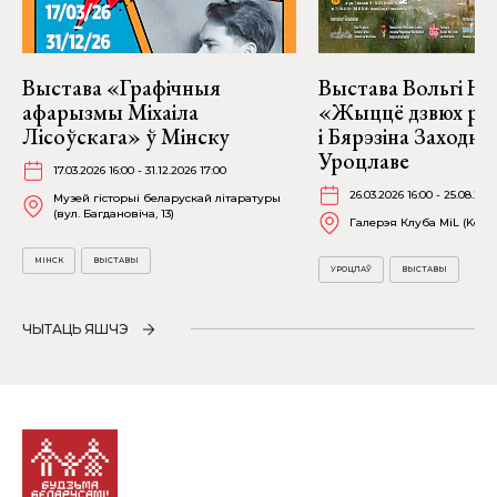
Выстава «Графічныя
Выстава Вольгі На
афарызмы Міхаіла
«Жыццё дзвюх рэк
Лісоўскага» ў Мінску
і Бярэзіна Заходня
Уроцлаве
17.03.2026 16:00 - 31.12.2026 17:00
26.03.2026 16:00 - 25.08.202
Музей гісторыі беларускай літаратуры
(вул. Багдановіча, 13)
Галерэя Клуба MiL (Kościu
МІНСК
ВЫСТАВЫ
УРОЦЛАЎ
ВЫСТАВЫ
ЧЫТАЦЬ ЯШЧЭ