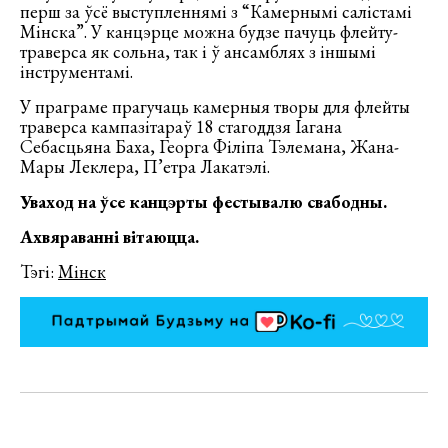
перш за ўсё выступленнямі з “Камернымі салістамі
Мінска”. У канцэрце можна будзе пачуць флейту-
траверса як сольна, так і ў ансамблях з іншымі
інструментамі.
У праграме прагучаць камерныя творы для флейты
траверса кампазітараў 18 стагоддзя Іагана
Себасцьяна Баха, Георга Філіпа Тэлемана, Жана-
Мары Леклера, П’етра Лакатэлі.
Уваход на ўсе канцэрты фестывалю свабодны.
Ахвяраванні вітаюцца.
Тэгі:
Мінск