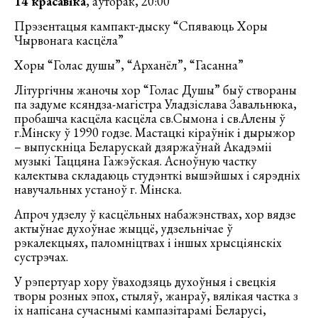
14 красавіка
, аўторак, 20:00
Прэзентацыя кампакт-дыску “Спяваюць Хоры
Чырвонага касцёла”
Хоры “Голас душы”, “Арханёл”, “Гасанна”
Літургічны жаночы хор “Голас Душы” быў створаны
па задуме ксяндза-магістра Уладзіслава Завальнюка,
пробашча касцёла касцёла св.Сымона і св.Алены ў
г.Мінску ў 1990 годзе. Мастацкі кіраўнік і дырыжор
– выпускніца Беларускай дзяржаўнай Акадэміі
музыкі Таццяна Гажэўская. Асноўную частку
калектыва складаюць студэнткі вышэйшых і сярэдніх
навучальных устаноў г. Мінска.
Апроч удзелу ў касцёльных набажэнствах, хор вядзе
актыўнае духоўнае жыццё, удзельнічае ў
рэкалекцыях, паломніцтвах і іншых хрысціянскіх
сустрэчах.
У рэпертуар хору ўваходзяць духоўныя і свецкія
творы розных эпох, стыляў, жанраў, вялікая частка з
іх напісана сучаснымі кампазітарамі Беларусі,