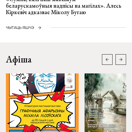
беларускамоўныя надпісы на магілах». Алесь
Кіркевіч адказвае Міколу Бугаю
ЧЫТАЦЬ ЯШЧЭ
Афіша