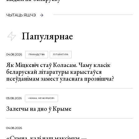
ЧЫТАЦЬ ЯШЧЭ
Папулярнае
04.08.2026
ГРАМАДСТВА
ЛІТАРАТУРА
Як Міцкевіч стаў Коласам. Чаму класік
беларускай літаратуры карыстаўся
псеўданімам замест уласнага прозвішча?
05.08.2026
«МАМА, НЕ ЖУРЫСЯ!»
Залегчы на дно ў Крыме
04.08.2026
«Сумна, калі наш максімум —