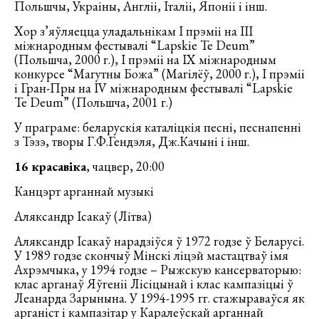
Польшчы, Украіны, Англіі, Італіі, Японіі і інш.
Хор з’яўляецца уладальнікам I прэміі на III
міжнародным фестывалі “Lapskie Te Deum”
(Польшча, 2000 г.), I прэміі на ІX міжнародным
конкурсе “Магутны Божа” (Магілёў, 2000 г.), I прэміі
і Гран-Пры на IV міжнародным фестывалі “Lapskie
Te Deum” (Польшча, 2001 г.)
У праграме: беларускія каталіцкія песні, песнапенні
з Тэзэ, творы Г.Ф.Гендэля, Дж.Качыні і інш.
16 красавіка
, чацвер, 20:00
Канцэрт арганнай музыкі
Аляксандр Ісакаў (Літва)
Aляксандр Ісакаў нарадзіўся ў 1972 годзе ў Беларусі.
У 1989 годзе скончыў Мінскі ліцэй мастацтваў імя
Ахрэмчыка, у 1994 годзе – Рыжскую кансерваторыю:
клас арганаў Яўгеніі Лісіцынай і клас кампазіцыі ў
Леанарда Зарынына. У 1994-1995 гг. стажыраваўся як
арганіст і кампазітар у Каралеўскай арганнай