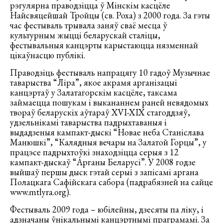
рэгулярна праводзіцца ў Мінскім касцёле
Найсвяцейшай Тройцы (св. Роха) з 2000 года. За гэты
час фестываль трывала заняў сваё месца ў
культурным жыцці беларускай сталіцы,
фестывальныя канцэрты карыстаюцца нязменнай
цікаўнасцю публікі.
Праводзіць фестываль напрацягу 10 гадоў Музычнае
таварыства “Ліра”, якое акрамя арганізацыі
канцэртаў у Залатагорскім касцёле, таксама
займаецца пошукам і выкананнем раней невядомых
твораў беларускіх аўтараў XVI-XIX стагоддзяў,
удзельнікамі таварыства падрыхтаваныя і
выдадзеныя кампакт-дыскі “Новае неба Станіслава
Манюшкі”, “Калядныя вечары на Залатой Горцы”, у
працэсе падрыхтоўкі знаходзіцца серыя з 12
кампакт-дыскаў “Арганы Беларусі”. У 2008 годзе
выйшаў першы дыск гэтай серыі з запісамі аргана
Полацкага Сафійскага сабора (падрабязней на сайце
www.mtlyra.org).
Фестываль 2009 года – юбілейны, дзесяты па ліку, і
адзначаны ўнікальнымі канцэртнымі праграмамі. За