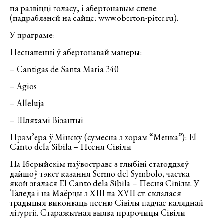
па развіцці голасу, і абертонавым спеве
(падрабязней на сайце: www.oberton-piter.ru).
У праграме:
Песнапенні ў абертонавай манеры:
– Cantigas de Santa Maria 340
– Agios
– Alleluja
– Шляхамі Візантыі
Прэм’ера ў Мінску (сумесна з хорам “Менка”): El
Canto dela Sibila – Песня Сівілы
На Іберыйскім паўвостраве з глыбіні стагоддзяў
дайшоў тэкст казання Sermo del Symbolo, частка
якой звалася El Canto dela Sibila – Песня Сівілы. У
Таледа і на Маёрцы з XIII па XVII ст. склалася
традыцыя выконваць песню Сівілы падчас каляднай
літургіі. Старажытная выява прарочыцы Сівілы