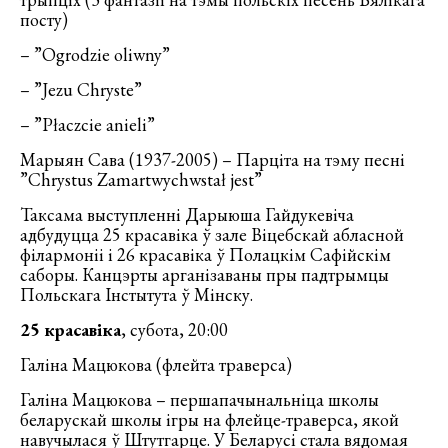
посту)
– ”Ogrodzie oliwny”
– ”Jezu Chryste”
– ”Płaczcie anieli”
Марыян Сава (1937-2005) – Парціта на тэму песні
”Chrystus Zamartwychwstał jest”
Таксама выступленні Дарыюша Гайдукевіча
адбудуцца 25 красавіка ў зале Віцебскай абласной
філармоніі і 26 красавіка ў Полацкім Сафійскім
саборы. Канцэрты арганізаваны пры падтрымцы
Польскага Інстытута ў Мінску.
25 красавіка
, субота, 20:00
Галіна Мацюкова (флейта траверса)
Галіна Мацюкова – першапачынальніца школы
беларускай школы ігры на флейце-траверса, якой
навучылася ў Штутгарце. У Беларусі стала вядомая