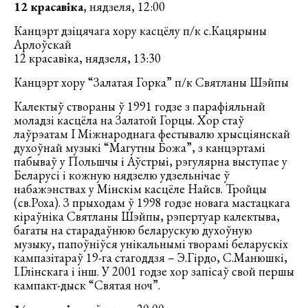
12 красавіка
, нядзеля, 12:00
Канцэрт дзіцячага хору касцёлу п/к с.Кацярыны
Арлоўскай
12 красавіка, нядзеля, 13:30
Канцэрт хору “Залатая Горка” п/к Святланы Шэйпы
Калектыў створаны ў 1991 годзе з парафіяльнай
моладзі касцёла на Залатой Горцы. Хор стаў
лаўрэатам I Міжнароднага фестывалю хрысціянскай
духоўнай музыкі “Магутны Божа”, з канцэртамі
пабываў у Польшчы і Аўстрыі, рэгулярна выступае у
Беларусі і кожную нядзелю удзельнічае ў
набажэнствах у Мінскім касцёле Найсв. Тройцы
(св.Роха). З прыходам ў 1998 годзе новага мастацкага
кіраўніка Святланы Шэйпы, рэпертуар калектыва,
багаты на старадаўнюю беларускую духоўную
музыку, папоўніўся унікальнымі творамі беларускіх
кампазітараў 19-га стагоддзя – Э.Гірдо, С.Манюшкі,
І.Глінскага і інш. У 2001 годзе хор запісаў свой першы
кампакт-дыск “Святая ноч”.