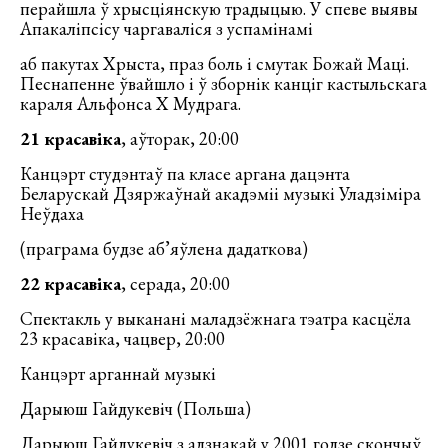
перайшла ў хрысціянскую традыцыю. У спеве выявы
Апакаліпсісу чаргаваліся з успамінамі
аб пакутах Хрыста, праз боль і смутак Божай Маці.
Песнапенне ўвайшло і ў зборнік канціг кастыльскага
караля Альфонса X Мудрага.
21 красавіка
, аўторак, 20:00
Канцэрт студэнтаў па класе аргана дацэнта
Беларускай Дзяржаўнай акадэміі музыкі Уладзіміра
Неўдаха
(праграма будзе аб’яўлена дадаткова)
22 красавіка
, серада, 20:00
Спектакль у выканані маладзёжнага тэатра касцёла
23 красавіка, чацвер, 20:00
Канцэрт арганнай музыкі
Дарыюш Гайдукевіч (Польша)
Дарыюш Гайдукевіч з адзнакай у 2001 годзе скончыў