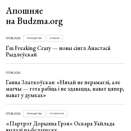
Апошняе
на Budzma.org
07.08.2026
ГРАМАДСТВА
МУЗЫКА
I’m Freaking Crazy — новы сінгл Анастасіі
Рыдлеўскай
07.08.2026
Ганна Златкоўская: «Няхай не перамаглі, але
магчы — гэта рабіць і не здавацца, нават цяпер,
нават у думках»
07.08.2026
ГРАМАДСТВА
ЛІТАРАТУРА
«Партрэт Дорыяна Грэя» Оскара Уайльда
выдалі па-беларуску