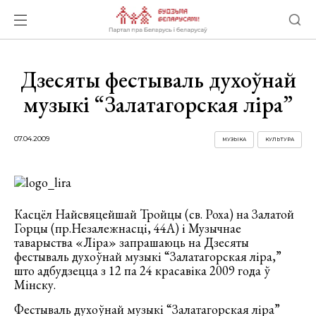
Дзесяты фестываль духоўнай
музыкі “Залатагорская ліра”
07.04.2009
МУЗЫКА
КУЛЬТУРА
Касцёл Найсвяцейшай Тройцы (св. Роха) на Залатой
Горцы (пр.Незалежнасці, 44А) і Музычнае
таварыства «Ліра» запрашаюць на Дзесяты
фестываль духоўнай музыкі “Залатагорская ліра,”
што адбудзецца з 12 па 24 красавіка 2009 года ў
Мінску.
Фестываль духоўнай музыкі “Залатагорская ліра”