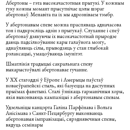
Абертоны – гэта высокачастотныя прыгукі. У кожным
гуку кожны момант прысутнічае цэлы шэраг
абертонаў. Менавіта па іх мы адрозніваем тэмбр.
У абертонавым спеве можна праспяваць адначасова
тон і падкрэсліць адзін з прыгукаў. Слуханне і спеў
абертонаў дзякуючы іх высокачастотнай прыродзе
даюць падсілкоўванне кары галаўнога мозгу,
аднаўляюць сілы, прыводзяць у стан глыбокай
рэлаксацыі, умацоўваюць імунітэт.
Шматлікія традыцыі сакральнага спеву
выкарыстоўвалі абертонавае гучанне.
У XX стагоддзі ў Еўропе і Амерыцы паўстаў
новаеўрапейскі стыль, які базуецца на даступных
прыёмах фанетыкі. Сталі ўзнікаць гарманічныя хоры,
якія выконваюць кампазіцыі з абертонавым спевам.
Удзельніцы канцэрта Галіна Парфёнава і Вольга
Анісімава з Санкт-Пецярбургу выконваюць
абертонавыя імправізацыі, сярэднявечныя спевы,
вядуць семінары