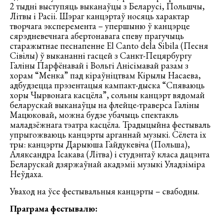
2 тыдні выступяць выканаўцы з Беларусі, Польшчы,
Літвы і Расіі. Шэраг канцэртаў носяць характар
творчага эксперемента – упершыню ў канцэрце
сярэдневечнага абертонавага спеву прагучыць
старажытнае песнапенне El Canto dela Sibila (Песня
Сівілы) ў выкананні гасцей з Санкт-Пецярбургу
Галіны Парфёнавай і Вольгі Анісімавай разам з
хорам “Менка” пад кіраўніцтвам Кірылы Насаева,
адбудзецца прэзентацыя кампакт-дыска “Спяваюць
хоры Чырвонага касцёла”, сольны канцэрт вядомай
беларускай выканаўцы на флейце-траверса Галіны
Мацюковай, можна будзе убачыць спектакль
маладзёжнага тэатра касцёла. Традыцыйна фестываль
упрыгожваюць канцэрты арганнай музыкі. Сёлета іх
тры: канцэрты Дарыюша Гайдукевіча (Польша),
Аляксандра Ісакава (Літва) і студэнтаў класа дацэнта
Беларускай дзяржаўнай акадэміі музыкі Уладзіміра
Неўдаха.
Уваход на ўсе фестывальныя канцэрты – свабодны.
Праграма фестывалю: