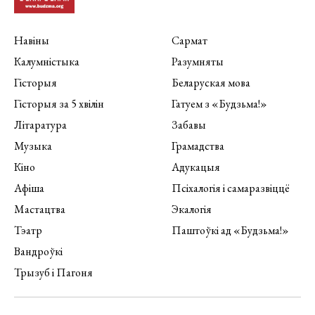
Навіны
Сармат
Калумністыка
Разумняты
Гісторыя
Беларуская мова
Гісторыя за 5 хвілін
Гатуем з «Будзьма!»
Літаратура
Забавы
Музыка
Грамадства
Кіно
Адукацыя
Афіша
Псіхалогія і самаразвіццё
Мастацтва
Экалогія
Тэатр
Паштоўкі ад «Будзьма!»
Вандроўкі
Трызуб і Пагоня