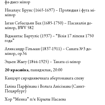
фа-дыез мінор
Нікалаус Брунс (1665-1697) – Прэлюдыя і фуга мі-
мінор
Іаган Себасцьян Бах (1685-1750) – Пасакалія до-
мінор, BWV 582
Відмантас Бартуліс (1937) – “Візія 17 ліпеня 1750
года”
Аляксандр Гільман (1837-1911) – Саната №3 до-
мінор, ор.56
Эцьен Жыгу (1844-1925) – Таката сі-мінор
20 красавіка
, панядзелак, 20:00
Канцэрт сярэднявечнага абертонавага спеву
Галіна Парфёнава і Вольга Анісімава (Санкт-
Пецярбург)
Хор “Менка” п/к Кірылы Насаева