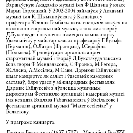
Варшаўскую Акадэмію музыкі імя Ф.Шапэна ў класе
Марыі Тэрлецкай. У 2002-2004 займаўся ў Акадэміі
музыкі імя К. Шыманоўскага ў Катавіцах у
прафесара Юліяна Гембальскага, спецыялізаваўся па
выкананні старажытнай музыкі, а таксама твораў
Д.Букстэхудэ і паўночна-нямецкіх кампазітараў.
Удзельнічаў у майстар-класах прафесараў Г.Вульфа
(Германія), О.Латры (Францыя), І.Серафіна
(Польшча). У рэпертуары арганіста апроч
старажытнай музыкі і твораў Д.Букстэхудэ таксама
ёсць творы Ф.Мендэльсона, С.Франка, М.Рэгера,
Ж.Алена, А.Месіяна, М.Савы. Дарыюш Гайдукевіч
шмат канцэртуе як саліст і ўдзельнік камерных
саставаў, бярэ удзел у міжнародных фестывалях.
Дарыюс Гайдукевіч з’яўляецца музычным
дырэктарам Фестывалю арганнай і камернай музыкі
імя ксяндза Вацлава Рабшчынскага ў Васількове і
фестывалю арганнай музыкі “Mater ecclesiaе” у
Беластоку.
У праграме канцэрта:
Дзітрых Букстэхудэ (1637-1707) – Magnificat BuxWV