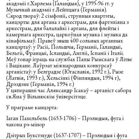
акадэміі г.Харлема (Галандыя), у 1995-96 гг. у
Музычнай акадэміі г.Лейпцыга (Германія).
Сярод твораў: 2 сімфоніі, струнныя квартэты,
канцэрты: для аргана з аркестрам, для фартэпіяна з
аркестрам, для балалайкі і аргана, для флейты і
камернага аркестра, царкоўная музыка і музыка да
кінафільмаў. Правеў звыш 400 сольных арганных
канцэртаў: у Расіі, Польшчы, Германіі, Галандыі,
Бельгіі, Францыі, Ісландыі, Англіі, Іспаніі і Італіі.
Меў гонар іграць на службах Папы Рымскага ў Літве
і Вацікане. Лаўрэат міжнародных конкурсаў
арганістаў: у Белградзе (Югаславія, 1992 г.), Рызе
(Латвія, 1993 г.), Хельсінкі (Фінляндыя, 1994 г),
Дрэздэне (Германія, 1994 г.)
У цяперашні час Аляксандр Ісакаў – арганіст сабора
св.Яна ў Вільнюскім ўніверсітэце.
У праграме канцэрта:
Іаган Пахельбель (1653-1706) – Прэлюдыя, фуга і
чакона рэ-мінор
Дзітрых Букстэхуде (1637-1707) – Прэлюдыя і фуга