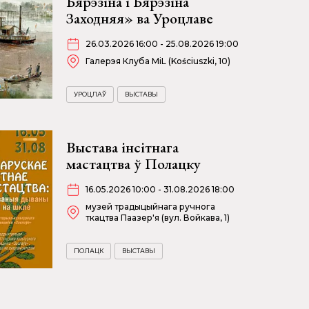
Бярэзіна і Бярэзіна
Заходняя» ва Уроцлаве
26.03.2026 16:00 - 25.08.2026 19:00
Галерэя Клуба MiL (Kościuszki, 10)
УРОЦЛАЎ
ВЫСТАВЫ
Выстава інсітнага
мастацтва ў Полацку
16.05.2026 10:00 - 31.08.2026 18:00
музей традыцыйнага ручнога
ткацтва Паазер'я (вул. Войкава, 1)
ПОЛАЦК
ВЫСТАВЫ