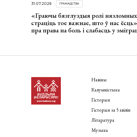
31.07.2026
ГРАМАДСТВА
«Граючы бязглуздыя ролі нязломны
страціць тое важнае, што ў нас ёсць
пра права на боль і слабасць у эмігра
Навіны
Калумністыка
Гісторыя
Гісторыя за 5 хвілін
Літаратура
Музыка