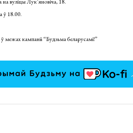
 на вуліцы Лук’яновіча, 18.
 ў 18.00.
 ў межах кампаніі “Будзьма беларусамі!”