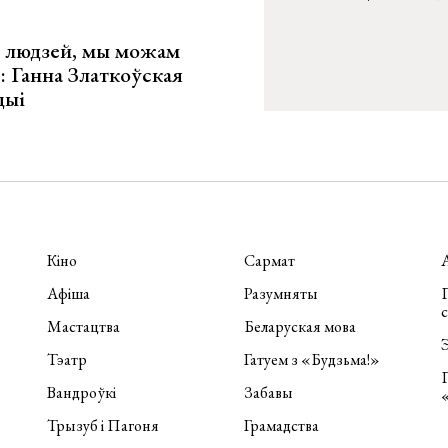
х людзей, мы можам
»: Ганна Златкоўская
цыі
Кіно
Сармат
Афіша
Разумняты
П
Мастацтва
Беларуская мова
Э
Тэатр
Гатуем з «Будзьма!»
Вандроўкі
Забавы
Трызуб і Пагоня
Грамадства