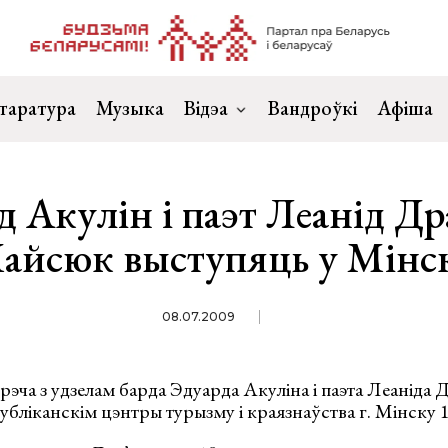
таратура
Музыка
Відэа
Вандроўкі
Афіша
д Акулін і паэт Леанід Др
айсюк выступяць у Мінс
08.07.2009
рэча з удзелам барда Эдуарда Акуліна і паэта Леанід
убліканскім цэнтры турызму і краязнаўства г. Мінску 1