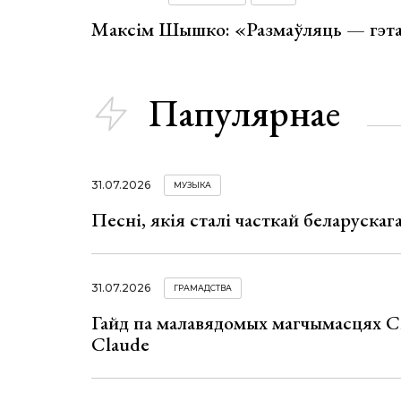
Максім Шышко: «Размаўляць — гэта 
Папулярнае
31.07.2026
МУЗЫКА
Песні, якія сталі часткай беларуска
31.07.2026
ГРАМАДСТВА
Гайд па малавядомых магчымасцях C
Claude