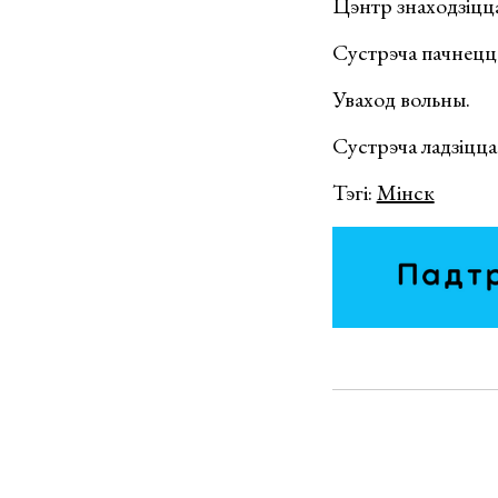
Цэнтр знаходзіцца
Сустрэча пачнецца
Уваход вольны.
Сустрэча ладзіцца
Тэгі:
Мінск