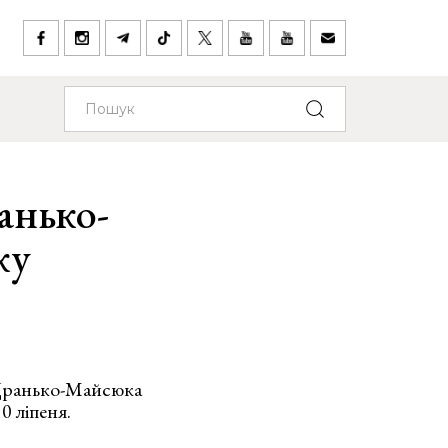
анько-
ку
а Дранько-Майсюка
0 ліпеня.