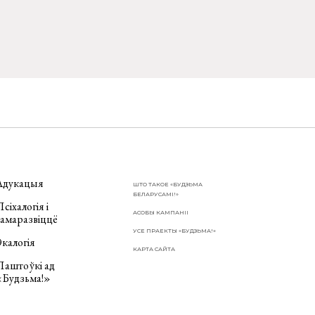
Адукацыя
ШТО ТАКОЕ «БУДЗЬМА
БЕЛАРУСАМІ!»
сіхалогія і
АСОБЫ КАМПАНІІ
самаразвіццё
УСЕ ПРАЕКТЫ «БУДЗЬМА!»
калогія
КАРТА САЙТА
Паштоўкі ад
«Будзьма!»