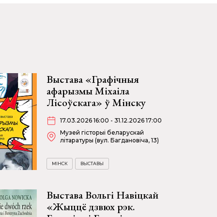
Выстава «Графічныя
афарызмы Міхаіла
Лісоўскага» ў Мінску
17.03.2026 16:00 - 31.12.2026 17:00
Музей гісторыі беларускай
літаратуры (вул. Багдановіча, 13)
МІНСК
ВЫСТАВЫ
Выстава Вольгі Навіцкай
«Жыццё дзвюх рэк.