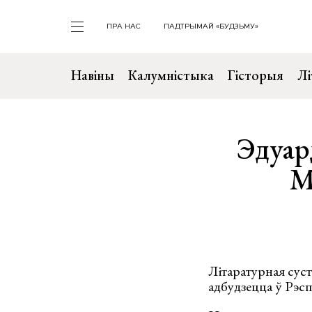
ПРА НАС
ПАДТРЫМАЙ «БУДЗЬМУ»
Навіны
Калумністыка
Гісторыя
Лі
Эдуар
М
Літаратурная суст
адбудзецца ў Рэсп