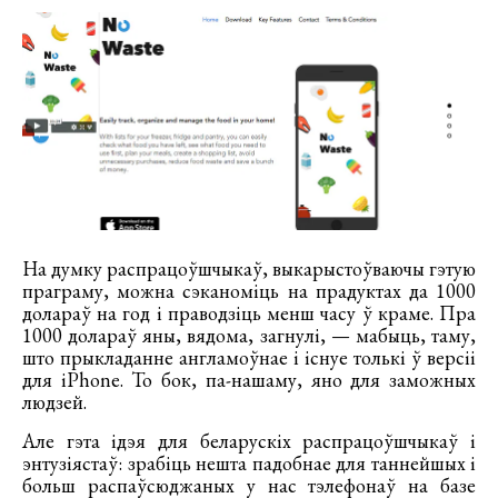
На думку распрацоўшчыкаў, выкарыстоўваючы гэтую
праграму, можна сэканоміць на прадуктах да 1000
долараў на год і праводзіць менш часу ў краме. Пра
1000 долараў яны, вядома, загнулі, — мабыць, таму,
што прыкладанне англамоўнае і існуе толькі ў версіі
для iPhone. То бок, па-нашаму, яно для заможных
людзей.
Але гэта ідэя для беларускіх распрацоўшчыкаў і
энтузіястаў: зрабіць нешта падобнае для таннейшых і
больш распаўсюджаных у нас тэлефонаў на базе