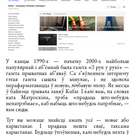
У канцы 1990-х — пачатку 2000-х найбольш
папулярнай і аб’ёмнай была газета «З рук у рукі» —
газета прыватных аб’яваў. Са з’яўленнем інтэрнэту
гэтая газета сышла ў мінулае, і не здолела
перафарматавацца ў новую, лічбавую эпоху. Яе месца
ў байнэце трывала заняў Kufar. І калі вам, па словах
ката Матроскіна, трэба «прадаць што-небудзь
непатрэбнае», каб набыць што-небудзь патрэбнае, —
вам сюды.
Тут вы можаце знайсці амаль усё — новае або
карыстанае. І прадаць нешта сваё, таксама
карыстанае. Будзьце ўпэўненыя, калі-небудзь нехта ў