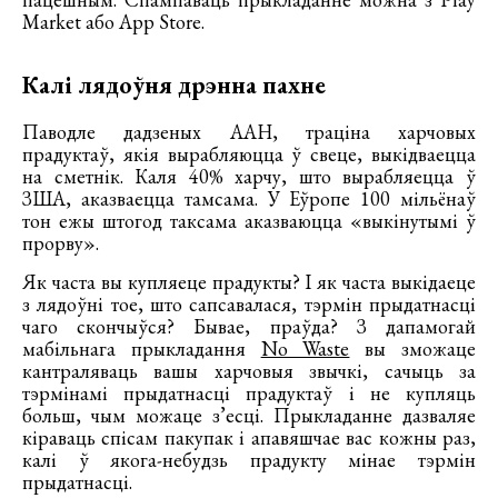
Market або App Store.
Калі лядоўня дрэнна пахне
Паводле дадзеных ААН, траціна харчовых
прадуктаў, якія вырабляюцца ў свеце, выкідваецца
на сметнік. Каля 40% харчу, што вырабляецца ў
ЗША, аказваецца тамсама. У Еўропе 100 мільёнаў
тон ежы штогод таксама аказваюцца «выкінутымі ў
прорву».
Як часта вы купляеце прадукты? І як часта выкідаеце
з лядоўні тое, што сапсавалася, тэрмін прыдатнасці
чаго скончыўся? Бывае, праўда? З дапамогай
мабільнага прыкладання
No Waste
вы зможаце
кантраляваць вашы харчовыя звычкі, сачыць за
тэрмінамі прыдатнасці прадуктаў і не купляць
больш, чым можаце з’есці. Прыкладанне дазваляе
кіраваць спісам пакупак і апавяшчае вас кожны раз,
калі ў якога-небудзь прадукту мінае тэрмін
прыдатнасці.