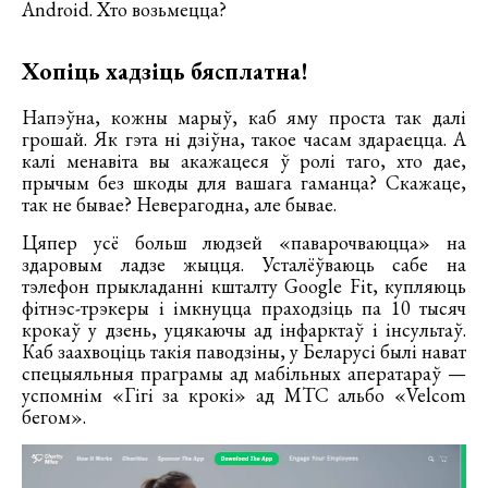
Android. Хто возьмецца?
Хопіць хадзіць бясплатна!
Напэўна, кожны марыў, каб яму проста так далі
грошай. Як гэта ні дзіўна, такое часам здараецца. А
калі менавіта вы акажацеся ў ролі таго, хто дае,
прычым без шкоды для вашага гаманца? Скажаце,
так не бывае? Неверагодна, але бывае.
Цяпер усё больш людзей «паварочваюцца» на
здаровым ладзе жыцця. Усталёўваюць сабе на
тэлефон прыкладанні кшталту Google Fit, купляюць
фітнэс-трэкеры і імкнуцца праходзіць па 10 тысяч
крокаў у дзень, уцякаючы ад інфарктаў і інсультаў.
Каб заахвоціць такія паводзіны, у Беларусі былі нават
спецыяльныя праграмы ад мабільных аператараў —
успомнім «Гігі за крокі» ад МТС альбо «Velcom
бегом».