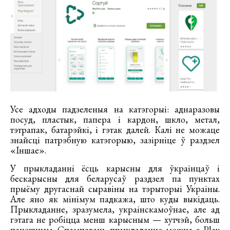
Усе адходы падзеленыя на катэгорыі: аднаразовы
посуд, пластык, папера і кардон, шкло, метал,
тэтрапак, батарэйкі, і гэтак далей. Калі не можаце
знайсці патрэбную катэгорыю, зазірніце ў раздзел
«Іншае».
У прыкладанні ёсць карысны для ўкраінцаў і
бескарысны для беларусаў раздзел па пунктах
прыёму другаснай сыравіны на тэрыторыі Украіны.
Але яно як мінімум падкажа, што куды выкідаць.
Прыкладанне, зразумела, украінскамоўнае, але ад
гэтага не робіцца менш карысным — хутчэй, больш
пацешным. Спампаваць прыкладанне можна з Play