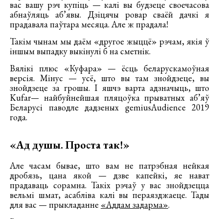
вас вашу рэч купіць — калі вы будзеце своечасова
абнаўляць аб’явы. Дзіцячы ровар сваёй дачкі я
прадавала паўтара месяца. Але ж прадала!
Такім чынам мы даём «другое жыццё» рэчам, якія ў
іншым выпадку выкінулі б на сметнік.
Вялікі плюс «Куфара» — ёсць беларускамоўная
версія. Мінус — усё, што вы там знойдзеце, вы
знойдзеце за грошы. І яшчэ варта адзначыць, што
Kufar— найбуйнейшая пляцоўка прыватных аб’яў
Беларусі паводле дадзеных gemiusAudience 2019
года.
«Ад душы. Проста так!»
Але часам бывае, што вам не патрэбная нейкая
дробязь, цана якой — дзве капейкі, яе нават
прадаваць сорамна. Такіх рэчаў у вас знойдзецца
вельмі шмат, асабліва калі вы пераязджаеце. Тады
для вас — прыкладанне
«Аддам задарма»
.