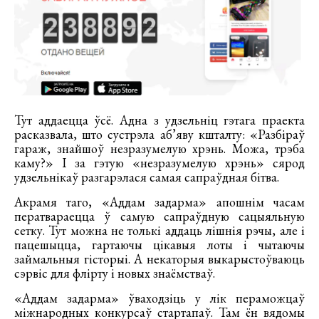
Тут аддаецца ўсё. Адна з удзельніц гэтага праекта
расказвала, што сустрэла аб’яву кшталту: «Разбіраў
гараж, знайшоў незразумелую хрэнь. Можа, трэба
каму?» І за гэтую «незразумелую хрэнь» сярод
удзельнікаў разгарэлася самая сапраўдная бітва.
Акрамя таго, «Аддам задарма» апошнім часам
ператвараецца ў самую сапраўдную сацыяльную
сетку. Тут можна не толькі аддаць лішнія рэчы, але і
пацешыцца, гартаючы цікавыя лоты і чытаючы
займальныя гісторыі. А некаторыя выкарыстоўваюць
сэрвіс для флірту і новых знаёмстваў.
«Аддам задарма» ўваходзіць у лік пераможцаў
міжнародных конкурсаў стартапаў. Там ён вядомы