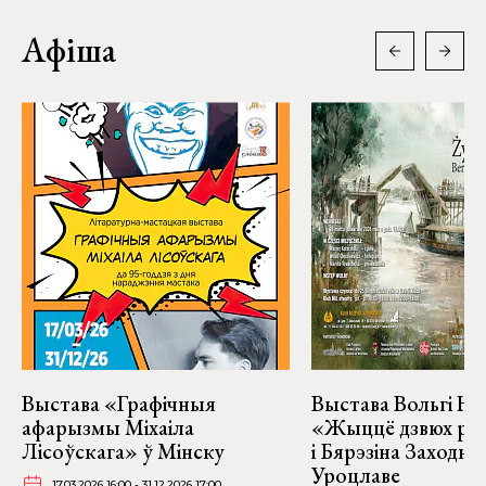
Афіша
Выстава «Графічныя
Выстава Вольгі На
афарызмы Міхаіла
«Жыццё дзвюх рэк
Лісоўскага» ў Мінску
і Бярэзіна Заходня
Уроцлаве
17.03.2026 16:00 - 31.12.2026 17:00