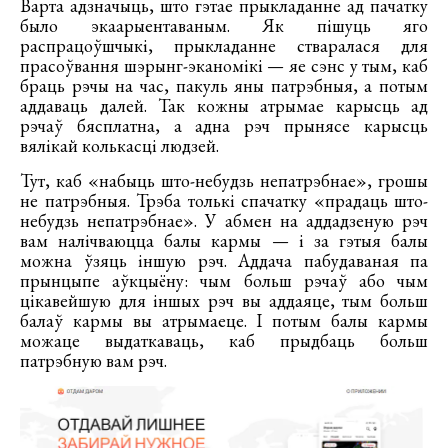
Варта адзначыць, што гэтае прыкладанне ад пачатку
было экаарыентаваным. Як пішуць яго
распрацоўшчыкі, прыкладанне стваралася для
прасоўвання шэрынг-эканомікі — яе сэнс у тым, каб
браць рэчы на час, пакуль яны патрэбныя, а потым
аддаваць далей. Так кожны атрымае карысць ад
рэчаў бясплатна, а адна рэч прынясе карысць
вялікай колькасці людзей.
Тут, каб «набыць што-небудзь непатрэбнае», грошы
не патрэбныя. Трэба толькі спачатку «прадаць што-
небудзь непатрэбнае». У абмен на аддадзеную рэч
вам налічваюцца балы кармы — і за гэтыя балы
можна ўзяць іншую рэч. Аддача пабудаваная па
прынцыпе аўкцыёну: чым больш рэчаў або чым
цікавейшую для іншых рэч вы аддаяце, тым больш
балаў кармы вы атрымаеце. І потым балы кармы
можаце выдаткаваць, каб прыдбаць больш
патрэбную вам рэч.