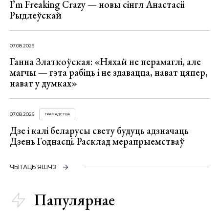
I’m Freaking Crazy — новы сінгл Анастасіі
Рыдлеўскай
07.08.2026
Ганна Златкоўская: «Няхай не перамаглі, але
магчы — гэта рабіць і не здавацца, нават цяпер,
нават у думках»
07.08.2026
ГРАМАДСТВА
Дзе і калі беларусы свету будуць адзначаць
Дзень Годнасці. Расклад мерапрыемстваў
ЧЫТАЦЬ ЯШЧЭ
Папулярнае