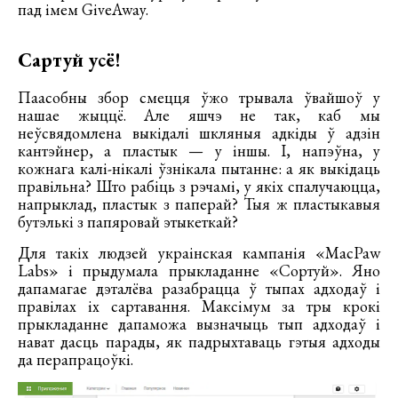
пад імем GiveAway.
Сартуй усё!
Паасобны збор смецця ўжо трывала ўвайшоў у
нашае жыццё. Але яшчэ не так, каб мы
неўсвядомлена выкідалі шкляныя адкіды ў адзін
кантэйнер, а пластык — у іншы. І, напэўна, у
кожнага калі-нікалі ўзнікала пытанне: а як выкідаць
правільна? Што рабіць з рэчамі, у якіх спалучаюцца,
напрыклад, пластык з паперай? Тыя ж пластыкавыя
бутэлькі з папяровай этыкеткай?
Для такіх людзей украінская кампанія «MacPaw
Labs» і прыдумала прыкладанне «Сортуй». Яно
дапамагае дэталёва разабрацца ў тыпах адходаў і
правілах іх сартавання. Максімум за тры крокі
прыкладанне дапаможа вызначыць тып адходаў і
нават дасць парады, як падрыхтаваць гэтыя адходы
да перапрацоўкі.