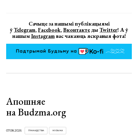
Сачыце за нашымі публікацыямі
ў
Telegram
,
Facebook
,
Вконтакте
ды
Twitter
! А ў
нашым
Instagram
вас чакаюць яскравыя фота!
Апошняе
на Budzma.org
07.08.2026
ГРАМАДСТВА
МУЗЫКА