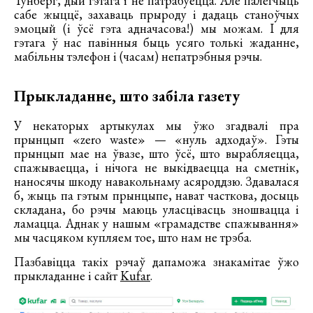
Тунберг, дый гэтага і не патрабуецца. Але палегчыць
сабе жыццё, захаваць прыроду і дадаць станоўчых
эмоцый (і ўсё гэта адначасова!) мы можам. І для
гэтага ў нас павінныя быць усяго толькі жаданне,
мабільны тэлефон і (часам) непатрэбныя рэчы.
Прыкладанне, што забіла газету
У некаторых артыкулах мы ўжо згадвалі пра
прынцып «zero waste» — «нуль адходаў». Гэты
прынцып мае на ўвазе, што ўсё, што вырабляецца,
спажываецца, і нічога не выкідваецца на сметнік,
наносячы шкоду навакольнаму асяроддзю. Здавалася
б, жыць па гэтым прынцыпе, нават часткова, досыць
складана, бо рэчы маюць уласцівасць зношвацца і
ламацца. Аднак у нашым «грамадстве спажывання»
мы часцяком купляем тое, што нам не трэба.
Пазбавіцца такіх рэчаў дапаможа знакамітае ўжо
прыкладанне і сайт
Kufar
.