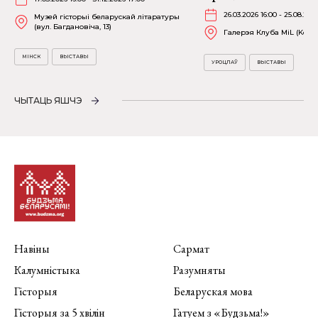
26.03.2026 16:00 - 25.08.202
Музей гісторыі беларускай літаратуры
(вул. Багдановіча, 13)
Галерэя Клуба MiL (Kościu
МІНСК
ВЫСТАВЫ
УРОЦЛАЎ
ВЫСТАВЫ
ЧЫТАЦЬ ЯШЧЭ
Навіны
Сармат
Калумністыка
Разумняты
Гісторыя
Беларуская мова
Гісторыя за 5 хвілін
Гатуем з «Будзьма!»