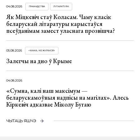
04.08.2026
ГРАМАДСТВА
ЛІТАРАТУРА
Як Міцкевіч стаў Коласам. Чаму класік
беларускай літаратуры карыстаўся
псеўданімам замест уласнага прозвішча?
05.08.2026
«МАМА, НЕ ЖУРЫСЯ!»
Залегчы на дно ў Крыме
04.08.2026
«Сумна, калі наш максімум —
беларускамоўныя надпісы на магілах». Алесь
Кіркевіч адказвае Міколу Бугаю
ЧЫТАЦЬ ЯШЧЭ