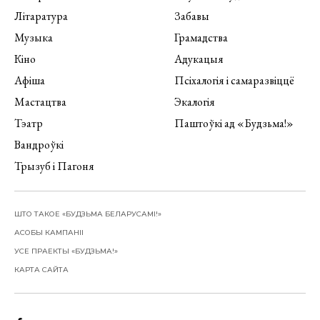
Літаратура
Забавы
Музыка
Грамадства
Кіно
Адукацыя
Афіша
Псіхалогія і самаразвіццё
Мастацтва
Экалогія
Тэатр
Паштоўкі ад «Будзьма!»
Вандроўкі
Трызуб і Пагоня
ШТО ТАКОЕ «БУДЗЬМА БЕЛАРУСАМІ!»
АСОБЫ КАМПАНІІ
УСЕ ПРАЕКТЫ «БУДЗЬМА!»
КАРТА САЙТА