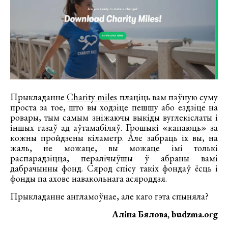
Прыкладанне
Charity miles
плаціць вам пэўную суму
проста за тое, што вы ходзіце пешшу або ездзіце на
ровары, тым самым зніжаючы выкіды вуглекіслаты і
іншых газаў ад аўтамабіляў. Грошыкі «капаюць» за
кожны пройдзены кіламетр. Але забраць іх вы, на
жаль, не можаце, вы можаце імі толькі
распарадзіцца, пералічыўшы ў абраны вамі
дабрачынны фонд. Сярод спісу такіх фондаў ёсць і
фонды па ахове навакольнага асяроддзя.
Прыкладанне англамоўнае, але каго гэта спыняла?
Аліна Бялова, budzma.org