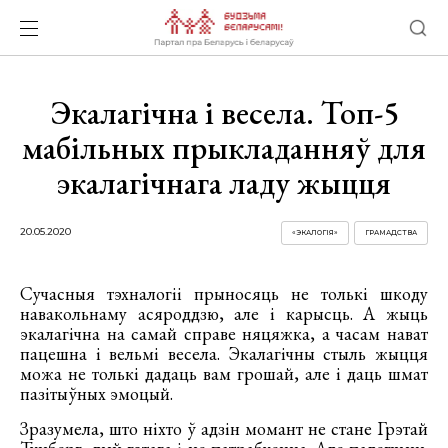
Экалагічна і весела. Топ-5
мабільных прыкладанняў для
экалагічнага ладу жыцця
20.05.2020
«ЭКАЛОГІЯ»
ГРАМАДСТВА
Сучасныя тэхналогіі прыносяць не толькі шкоду
навакольнаму асяроддзю, але і карысць. А жыць
экалагічна на самай справе няцяжка, а часам нават
пацешна і вельмі весела. Экалагічны стыль жыцця
можа не толькі дадаць вам грошай, але і даць шмат
пазітыўных эмоцый.
Зразумела, што ніхто ў адзін момант не стане Грэтай