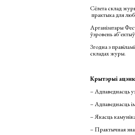
Сёлета склад журы,
практыка для люб
Арганізатары Фес
ўзровень аб’ектыў
Згодна з правілам
складах журы.
Крытэрыі ацэнк
– Адпаведнасць у
– Адпаведнасць і
– Якасць камунік
– Практычная зна