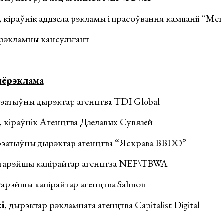
, кіраўнік аддзела рэкламы і прасоўвання кампаніі “Ме
 рэкламны кансультант
дыёрэклама
рэатыўны дырэктар агенцтва TDI Global
, кіраўнік Агенцтва Дзелавых Сувязей
крэатыўны дырэктар агенцтва “Яскрава BBDO”
старэйшы капірайтар агенцтва NEF\TBWA
старэйшы капірайтар агенцтва Salmon
і
, дырэктар рэкламнага агенцтва Capitalist Digital