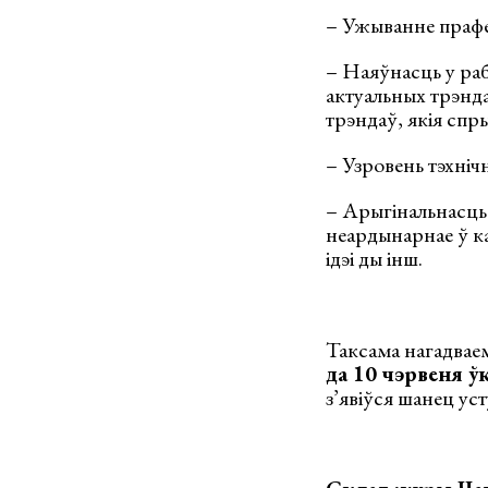
– Ужыванне прафе
– Наяўнасць у раб
актуальных трэнда
трэндаў, якія спр
– Узровень тэхніч
– Арыгінальнасць 
неардынарнае ў к
ідэі ды інш.
Таксама нагадваем
да 10 чэрвеня 
з’явіўся шанец уст