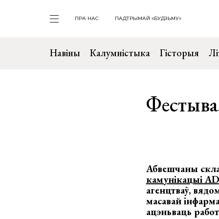
ПРА НАС
ПАДТРЫМАЙ «БУДЗЬМУ»
Навіны
Калумністыка
Гісторыя
Лі
Фестыва
Абвешчаны скл
камунікацыі A
агенцтваў, вядо
масавай інфарма
ацэньваць работ