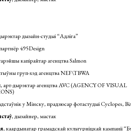
 дырэктар дызайн-студыі “Адліга”
 партнёр 495Design
старэйшы капірайтар агенцтва Salmon
эатыўны груп-хэд агенцтва NEF\TBWA
н
, арт-дырэктар агенцтва AVC (AGENCY OF VISUAL
ONS)
адстаўнік у Мінску, прадзюсар фотастудыі Cyclopes, Ві
стаў
, дызайнер, мастак
я
, каардынатар грамадскай культурніцкай кампаніі “Б