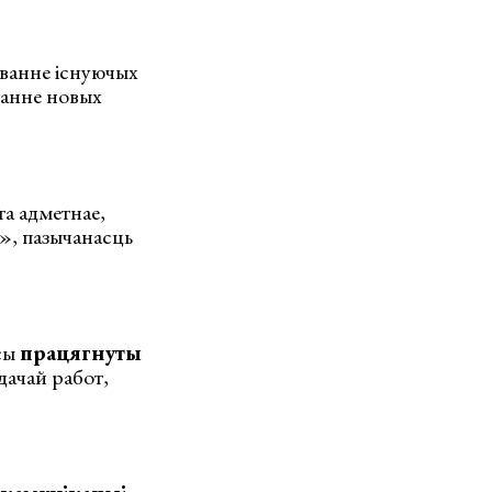
аванне існуючых
ванне новых
та адметнае,
», пазычанасць
рсы
працягнуты
адачай работ,