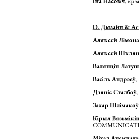
Іна Насовіч
, кр
D. Дызайн & Art
Аляксей Лімона
Аляксей Шкля
Валянцін Латуш
Васіль Андрэеў
,
Дзяніс Сталбоў
,
Захар Шлiмакоў
Кірыл Вязьмiкi
COMMUNICATI
Міхал Анемпады