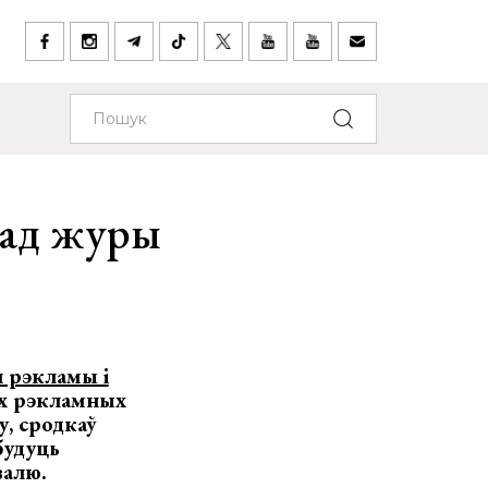
лад журы
 рэкламы і
ых рэкламных
у, сродкаў
будуць
валю.