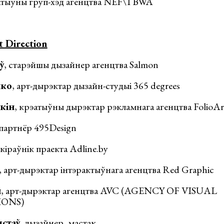
эатыўны груп-хэд агенцтва NEF\TBWA
 Direction
ў
, старэйшы дызайнер агенцтва Salmon
нко
, арт-дырэктар дызайн-студыі 365 degrees
кін
, крэатыўны дырэктар рэкламнага агенцтва FolioAr
 партнёр 495Design
 кіраўнік праекта Adline.by
, арт-дырэктар інтэрактыўнага агенцтва Red Graphic
н
, арт-дырэктар агенцтва AVC (AGENCY OF VISUAL
ONS)
стаў
, дызайнер, мастак