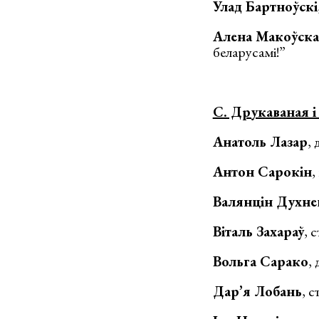
Улад Бартноўскі
Алена Макоўска
беларусамі!”
C. Друкаваная і
Анатоль Лазар
,
Антон Сарокін
,
Валянцін Духне
Віталь Захараў
, 
Вольга Сарако
,
Дар’я Лобань
, 