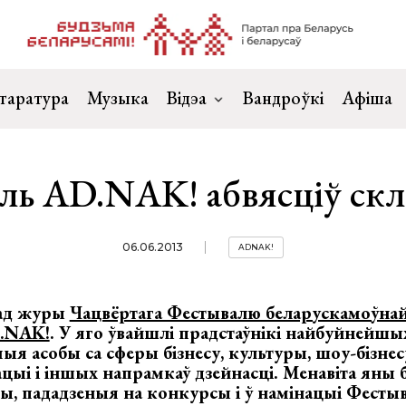
таратура
Музыка
Відэа
Вандроўкі
Афіша
ль AD.NAK! абвясціў ск
06.06.2013
ADNAK!
ад журы
Чацвёртага Фестывалю беларускамоўнай
D.NAK!
. У яго ўвайшлі прадстаўнікі найбуйнейш
мыя асобы са сферы бізнесу, культуры, шоу-бізнес
цыі і іншых напрамкаў дзейнасці. Менавіта яны 
ы, пададзеныя на конкурсы і ў намінацыі Фесты