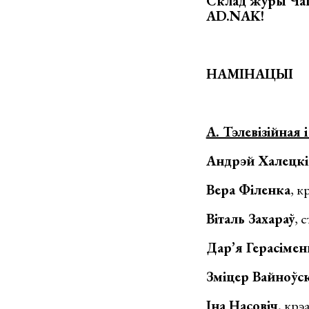
Склад журы Чац
AD.NAK!
НАМІНАЦЫІ
A. Тэлевізійная 
Андрэй Халецкі
Вера Філенка
, 
Віталь Захараў
, 
Дар’я Герасiмен
Зміцер Вайноўск
Іна Насовіч
, кр