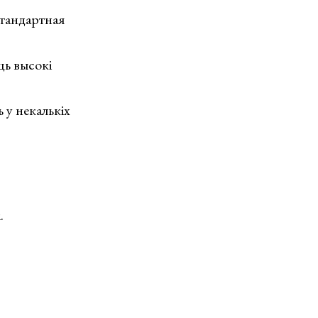
стандартная
ць высокі
 у некалькіх
.