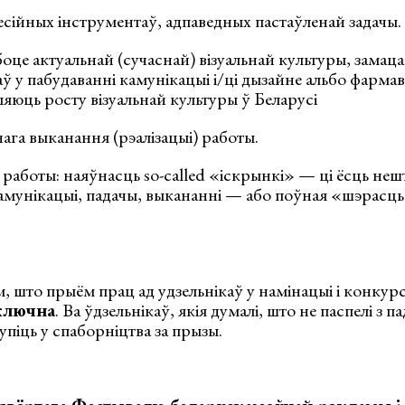
сійных інструментаў, адпаведных пастаўленай задачы.
оце актуальнай (сучаснай) візуальнай культуры, замац
ў у пабудаванні камунікацыі і/ці дызайне альбо фарма
ыяюць росту візуальнай культуры ў Беларусі
нага выканання (рэалізацыі) работы.
работы: наяўнасць so-called «іскрынкі» — ці ёсць неш
амунікацыі, падачы, выкананні — або поўная «шэрасць
, што прыём прац ад удзельнікаў у намінацыі і конку
ўключна
. Ва ўдзельнікаў, якія думалі, што не паспелі з п
упіць у спаборніцтва за прызы.