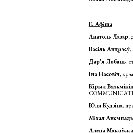
E. Афіша
Анатоль Лазар
,
Васіль Андрэеў
,
Дар’я Лобань
, 
Іна Насовіч
, кр
Кірыл Вязьмiкi
COMMUNICATI
Юля Кудзіна
, пр
Міхал Анемпады
Алена Макоўска