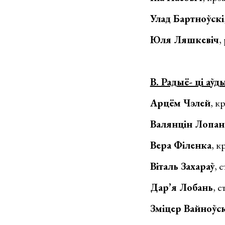
Улад Бартноўскі
Юля Ляшкевіч
,
B. Радыё- ці аў
Арцём Чэлей
, к
Валянцін Лопан
Вера Філенка
, 
Віталь Захараў
, 
Дар’я Лобань
, 
Зміцер Вайноўск