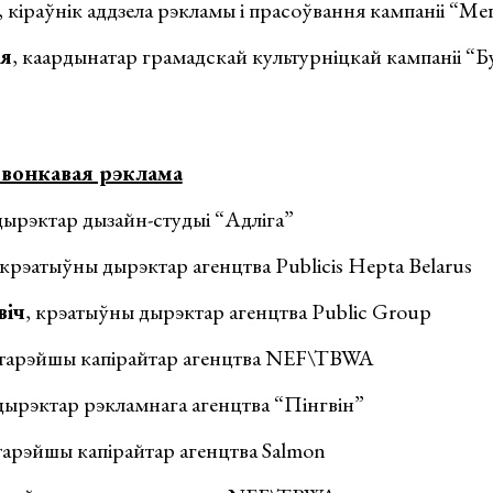
, кіраўнік аддзела рэкламы і прасоўвання кампаніі “Ме
я
, каардынатар грамадскай культурніцкай кампаніі “Б
 вонкавая рэклама
 дырэктар дызайн-студыі “Адліга”
 крэатыўны дырэктар агенцтва Publicis Hepta Belarus
віч
, крэатыўны дырэктар агенцтва Public Group
старэйшы капірайтар агенцтва NEF\TBWA
 дырэктар рэкламнага агенцтва “Пінгвін”
старэйшы капірайтар агенцтва Salmon