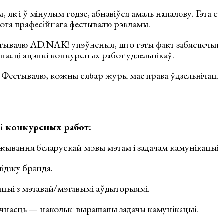
 як і ў мінулым годзе, абнавіўся амаль напалову. Гэта 
ога прафесійнага фестывалю рэкламы.
тывалю AD.NAK! упэўненыя, што гэты факт забяспечы
насці ацэнкі конкурсных работ удзельнікаў.
і Фестывалю, кожны сябар журы мае права ўдзельнічаць
і конкурсных работ:
жывання беларускай мовы мэтам і задачам камунікацыі
міджу брэнда.
ацыі з мэтавай/мэтавымі аўдыторыямі.
чнасць — наколькі вырашаны задачы камунікацыі.