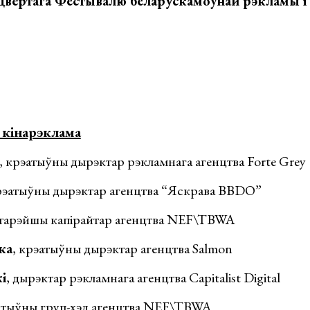
вёртага Фестывалю беларускамоўнай рэкламы і
і кінарэклама
, крэатыўны дырэктар рэкламнага агенцтва Forte Grey
крэатыўны дырэктар агенцтва “Яскрава BBDO”
старэйшы капірайтар агенцтва NEF\TBWA
ка
, крэатыўны дырэктар агенцтва Salmon
і
, дырэктар рэкламнага агенцтва Capitalist Digital
эатыўны груп-хэд агенцтва NEF\TBWA