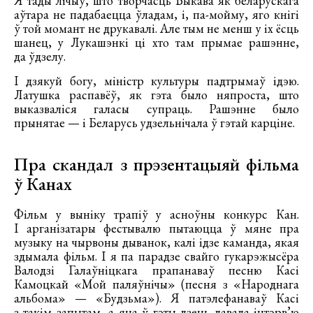
Я тады лічыў, што творчасць Быкава як беларускага
аўтара не падабаецца ўладам, і, па-мойму, яго кнігі
ў той момант не друкавалі. Але тым не менш у іх ёсць
шанец, у Лукашэнкі ці хто там прымае рашэнне,
да ўдзелу.
І дзякуй богу, міністр культуры падтрымаў ідэю.
Латушка распавёў, як гэта было няпроста, што
выказваліся галасы супраць. Рашэнне было
прынятае — і Беларусь удзельнічала ў гэтай карціне.
Пра скандал з прэзентацыяй фільма
ў Канах
Фільм у выніку трапіў у асноўны конкурс Кан.
І арганізатары фестывалю пытаюцца ў мяне пра
музыку на чырвоны дыванок, калі ідзе каманда, якая
здымала фільм. І я па парадзе свайго гукарэжысёра
Валодзі Галаўніцкага прапанаваў песню Касі
Камоцкай «Мой паляўнічы» (песня з «Народнага
альбома» — «Будзьма»). Я патэлефанаваў Касі
з такім запытам, а яна ў гэты дзень давала інтэрв’ю