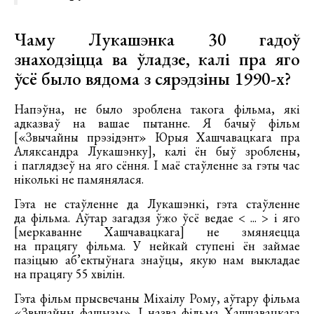
Чаму Лукашэнка 30 гадоў
знаходзіцца ва ўладзе, калі пра яго
ўсё было вядома з сярэдзіны 1990-х?
Напэўна, не было зроблена такога фільма, які
адказваў на вашае пытанне. Я бачыў фільм
[«Звычайны прэзідэнт» Юрыя Хашчавацкага пра
Аляксандра Лукашэнку], калі ён быў зроблены,
і паглядзеў на яго сёння. І маё стаўленне за гэты час
ніколькі не памянялася.
Гэта не стаўленне да Лукашэнкі, гэта стаўленне
да фільма. Аўтар загадзя ўжо ўсё ведае < ... > і яго
[меркаванне Хашчавацкага] не змяняецца
на працягу фільма. У нейкай ступені ён займае
пазіцыю аб’ектыўнага знаўцы, якую нам выкладае
на працягу 55 хвілін.
Гэта фільм прысвечаны Міхаілу Рому, аўтару фільма
«Звычайны фашызм». І назва фільма Хашчавацкага