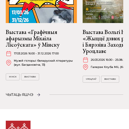
Выстава «Графічныя
Выстава Вольгі На
афарызмы Міхаіла
«Жыццё дзвюх рэк
Лісоўскага» ў Мінску
і Бярэзіна Заходня
Уроцлаве
17.03.2026 16:00 - 31.12.2026 17:00
26.03.2026 16:00 - 25.08.202
Музей гісторыі беларускай літаратуры
(вул. Багдановіча, 13)
Галерэя Клуба MiL (Kościu
МІНСК
ВЫСТАВЫ
УРОЦЛАЎ
ВЫСТАВЫ
ЧЫТАЦЬ ЯШЧЭ