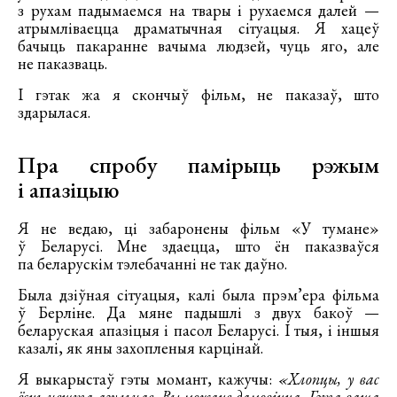
з рухам падымаемся на твары і рухаемся далей —
атрымліваецца драматычная сітуацыя. Я хацеў
бачыць пакаранне вачыма людзей, чуць яго, але
не паказваць.
І гэтак жа я скончыў фільм, не паказаў, што
здарылася.
Пра спробу памірыць рэжым
і апазіцыю
Я не ведаю, ці забаронены фільм «У тумане»
ў Беларусі. Мне здаецца, што ён паказваўся
па беларускім тэлебачанні не так даўно.
Была дзіўная сітуацыя, калі была прэм’ера фільма
ў Берліне. Да мяне падышлі з двух бакоў —
беларуская апазіцыя і пасол Беларусі. І тыя, і іншыя
казалі, як яны захопленыя карцінай.
Я выкарыстаў гэты момант, кажучы:
«Хлопцы, у вас
ёсць нешта агульнае. Вы можаце дамовіцца. Гэта ваша