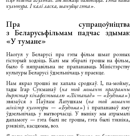
культура. І калі ласка, шануйце гэта»
.
Пра супрацоўніцтва
з Беларусьфільмам падчас здымак
«У тумане»
Наогул у Беларусі пра гэты фільм шмат розных
гісторый ходзіць. Калі мы збіралі грошы на фільм,
было б няправільна не прапанаваць Міністэрству
культуры Беларусі ўдзельнічаць у праекце.
Нам якраз трошкі не хапала сродкаў. І, па-мойму,
тады Ігар Сукманаў (
на той момант праграмны
дырэктар кінафестывалю «Лістапад» — «Будзьма»
)
звязаўся з Паўлам Латушкам (
на той момант
міністр культуры — «Будзьма»
) і прапанаваў яму
ўдзельнічаць у вытворчасці. У выніку мы атрымалі
дапамогу — гэта былі не грошы, гэта былі тэхніка,
рэквізіт, касцюмы, воз.