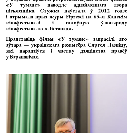
«У тумане» паводле аднайменнага твора
пісьменніка. Стужка паўстала ў 2012 годзе
і атрымала прыз журы Fipresci на 65-м Канскім
кінафестывалі і галоўную ўзнагароду
кінафестывалю «Лістапад».
Прадставіць фільм «У тумане» запрасілі яго
аўтара — украінскага рэжысёра Сяргея Лазніцу,
які нарадзіўся і частку дзяцінства правёў
у Баранавічах.