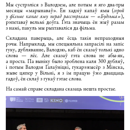
Мы сустрэліся з Валодзем, але потым я яго два-тры
месяцы «марынаваў». Ён хадзіў капаў ямы (
герой
у фільме капае яму перад расстрэлам — «Будзьма»
),
рэпетаваў вельмі доўга. Гэта значыць ён жыў разам
з намі, пакуль мы рыхтаваліся да фільма.
Складана паверыць, але ёсць такія непраходныя
рэчы. Напрыклад, мы спецыяльна запрасілі на запіс
гуку, дубляванне, Валодзю, каб ён сказаў толькі адно
слова — лёс. Але сказаў гэта слова не абы-як,
а проста. Па выніку было зроблена каля 300 дубляў,
і потым Валодзя Галаўніцкі, гукарэжысёр з Мінска,
жыве цяпер у Вільні, я з ім працую ўжо дваццаць
гадоў, ён склаў з гукаў гэтае слова.
На самай справе складана сказаць нешта простае.