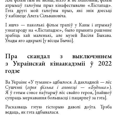
атрымаў галоўны прыз кінафестывалю «Лістапад».
Гэта другі мой галоўны прыз, які знік дзесьці
ў кабінеце Алега Сільвановіча.
І яшчэ — паколькі фільм трапіў у Каны і атрымаў
узнагароду на «Лістападзе», было прынята рашэнне
зрабіць хай маленькі, але музей Васіля Быкава.
Улады яго адкрылі [у вёсцы Бычкі].
Пра скандал з выключэннем
з Украінскай кінаакадэміі ў 2022
годзе
Ва Украіне «У тумане» адбылося. А дакладней — лёс
Сушчэні (
героя фільма і аповесці — «Будзьма»
).
Я ў гэтым сэнсе паўтарыў лёс свайго героя, [пайшоў
супраць меркавання большасці і пацярпеў за гэта].
Расказваць гэтую гісторыю даволі доўга. Трэба
ведаць, як гэта адбывалася.