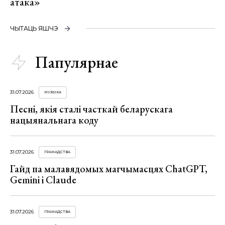
атака»
ЧЫТАЦЬ ЯШЧЭ
Папулярнае
31.07.2026
МУЗЫКА
Песні, якія сталі часткай беларускага
нацыянальнага коду
31.07.2026
ГРАМАДСТВА
Гайд па малавядомых магчымасцях ChatGPT,
Gemini і Claude
31.07.2026
ГРАМАДСТВА