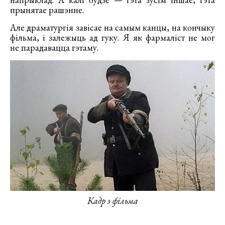
прынятае рашэнне.
Але драматургія завісае на самым канцы, на кончыку
фільма, і залежыць ад гуку. Я як фармаліст не мог
не парадавацца гэтаму.
Кадр з фільма