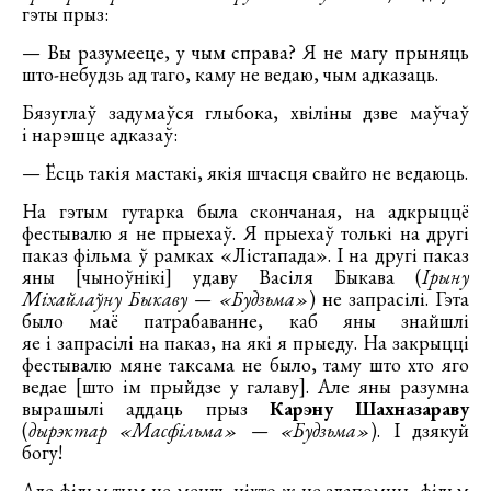
гэты прыз:
— Вы разумееце, у чым справа? Я не магу прыняць
што-небудзь ад таго, каму не ведаю, чым адказаць.
Бязуглаў задумаўся глыбока, хвіліны дзве маўчаў
і нарэшце адказаў:
— Ёсць такія мастакі, якія шчасця свайго не ведаюць.
На гэтым гутарка была скончаная, на адкрыццё
фестывалю я не прыехаў. Я прыехаў толькі на другі
паказ фільма ў рамках «Лістапада». І на другі паказ
яны [чыноўнікі] удаву Васіля Быкава (
Ірыну
Міхайлаўну Быкаву — «Будзьма»
) не запрасілі. Гэта
было маё патрабаванне, каб яны знайшлі
яе і запрасілі на паказ, на які я прыеду. На закрыцці
фестывалю мяне таксама не было, таму што хто яго
ведае [што ім прыйдзе у галаву]. Але яны разумна
вырашылі аддаць прыз
Карэну Шахназараву
(
дырэктар «Масфільма» — «Будзьма»
). І дзякуй
богу!
Але фільм тым не менш, ніхто ж не злапомны, фільм