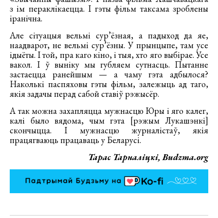
з ім пераклікаецца. І гэты фільм таксама зроблены
іранічна.
Але сітуацыя вельмі сур’ёзная, а падыход да яе,
наадварот, не вельмі сур’ёзны. У прынцыпе, там усе
ідыёты. І той, пра каго кіно, і тыя, хто яго выбірае. Усе
вакол. І ў выніку мы губляем сутнасць. Пытанне
застаецца ранейшым — а чаму гэта адбылося?
Наколькі паспяховы гэты фільм, залежыць ад таго,
якія задачы перад сабой ставіў рэжысёр.
А так можна захапляцца мужнасцю Юры і яго калег,
калі было вядома, чым гэта [рэжым Лукашэнкі]
скончыцца. І мужнасцю журналістаў, якія
працягваюць працаваць у Беларусі.
Тарас Тарналіцкі, Budzma.org