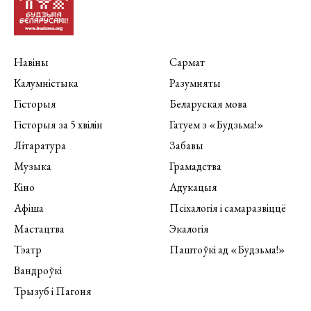
Навіны
Сармат
Калумністыка
Разумняты
Гісторыя
Беларуская мова
Гісторыя за 5 хвілін
Гатуем з «Будзьма!»
Літаратура
Забавы
Музыка
Грамадства
Кіно
Адукацыя
Афіша
Псіхалогія і самаразвіццё
Мастацтва
Экалогія
Тэатр
Паштоўкі ад «Будзьма!»
Вандроўкі
Трызуб і Пагоня