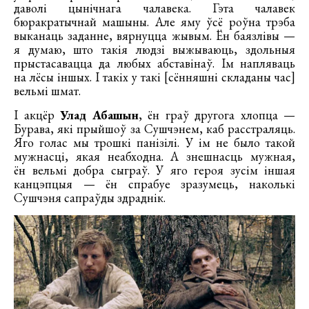
даволі цынічнага чалавека. Гэта чалавек
бюракратычнай машыны. Але яму ўсё роўна трэба
выканаць заданне, вярнуцца жывым. Ён баязлівы —
я думаю, што такія людзі выжываюць, здольныя
прыстасавацца да любых абставінаў. Ім напляваць
на лёсы іншых. І такіх у такі [сённяшні складаны час]
вельмі шмат.
І акцёр
Улад Абашын
, ён граў другога хлопца —
Бурава, які прыйшоў за Сушчэнем, каб расстраляць.
Яго голас мы трошкі панізілі. У ім не было такой
мужнасці, якая неабходна. А знешнасць мужная,
ён вельмі добра сыграў. У яго героя зусім іншая
канцэпцыя — ён спрабуе зразумець, наколькі
Сушчэня сапраўды здраднік.