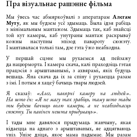
Пра візуальнае рашэнне фільма
Мы ўвесь час абмяркоўвалі з аператарам
Алегам
Муту
, як мы будзем усё здымаць. Была ідэя рабіць
з мінімальным мантажом. Здымаць так, каб знайсці
той кут камеры, каб унутраны мантаж раскрываў
кожны наступны эпізод павароту сюжэту.
І мантавалася толькі там, дзе гэта ўжо неабходна.
У першай сцэне мы рухаемся ад пейзажу
да нацюрморта. І камера скача, калі праходзіць гэтая
працэсія з арыштаванымі, з ахвярамі, якіх будуць
вешаць. Яна скача да іх за спіну і рухаецца разам
з імі. І потым я хацеў бачыць твары людзей.
Я сказаў:
«Алег, павярні камеру на людзей».
На што ён: «Я не магу так зрабіць, таму што тады
ты будзеш бачыць волю камеры, а не неабходнасць
сюжэту. Ты павінен нешта прыдумаць»
.
І тады мне давялося прыдумаць жанчыну, якая
кідаецца на аднаго з арыштаваных, яе адцягваюць
уніз. Унізе дзіця, якое мама падымае. Мы разам