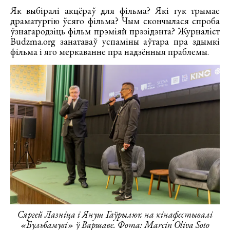
Як выбіралі акцёраў для фільма? Які гук трымае
драматургію ўсяго фільма? Чым скончылася спроба
ўзнагародзіць фільм прэміяй прэзідэнта? Журналіст
Budzma.org занатаваў успаміны аўтара пра здымкі
фільма і яго меркаванне пра надзённыя праблемы.
Сяргей Лазніца і Януш Гаўрылюк на кінафестывалі
«Бульбамуві» ў Варшаве. Фота: Marcin Oliva Soto