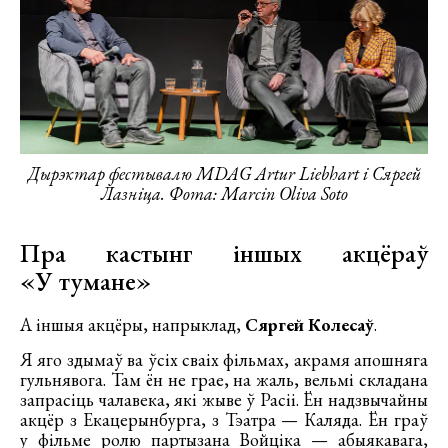
Дырэктар фестывалю MDAG Artur Liebhart і Сяргей
Лазніца. Фота: Marcin Oliva Soto
Пра кастынг іншых акцёраў
«У тумане»
А іншыя акцёры, напрыклад,
Сяргей Колесаў
.
Я яго здымаў ва ўсіх сваіх фільмах, акрамя апошняга
гульнявога. Там ён не грае, на жаль, вельмі складана
запрасіць чалавека, які жыве ў Расіі. Ён надзвычайны
акцёр з Екацерынбурга, з Тэатра — Каляда. Ён граў
у фільме ролю партызана Войціка — абыякавага,