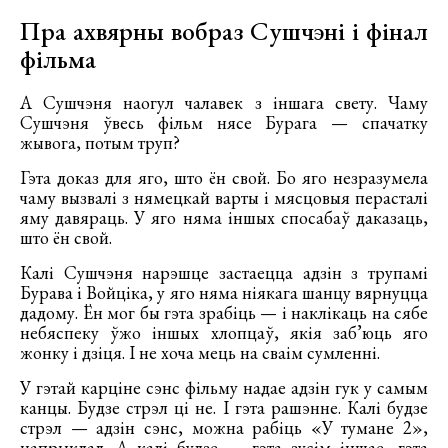
Пра ахвярны вобраз Сушчэні і фінал
фільма
А Сушчэня наогул чалавек з іншага свету. Чаму
Сушчэня ўвесь фільм нясе Бурага — спачатку
жывога, потым труп?
Гэта доказ для яго, што ён свой. Бо яго незразумела
чаму вызвалі з нямецкай варты і мясцовыя перасталі
яму давяраць. У яго няма іншых спосабаў даказаць,
што ён свой.
Калі Сушчэня нарэшце застаецца адзін з трупамі
Бурава і Войціка, у яго няма ніякага шанцу вярнуцца
дадому. Ён мог бы гэта зрабіць — і наклікаць на сябе
небяспеку ўжо іншых хлопцаў, якія заб’юць яго
жонку і дзіця. І не хоча мець на сваім сумленні.
У гэтай карціне сэнс фільму надае адзін гук у самым
канцы. Будзе стрэл ці не. І гэта рашэнне. Калі будзе
стрэл — адзін сэнс, можна рабіць «У тумане 2»,
напрыклад. А калі будзе — гэта зусім іншае, гэта