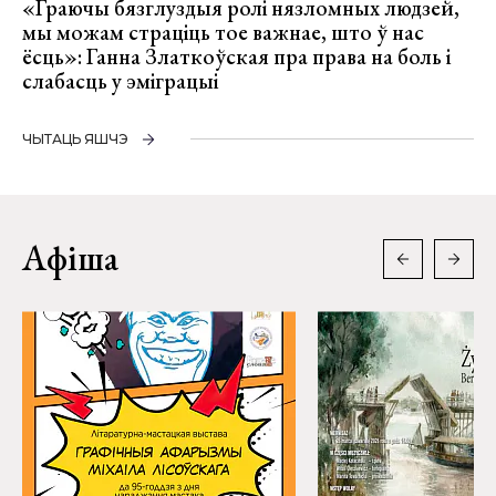
«Граючы бязглуздыя ролі нязломных людзей,
мы можам страціць тое важнае, што ў нас
ёсць»: Ганна Златкоўская пра права на боль і
слабасць у эміграцыі
ЧЫТАЦЬ ЯШЧЭ
Афіша