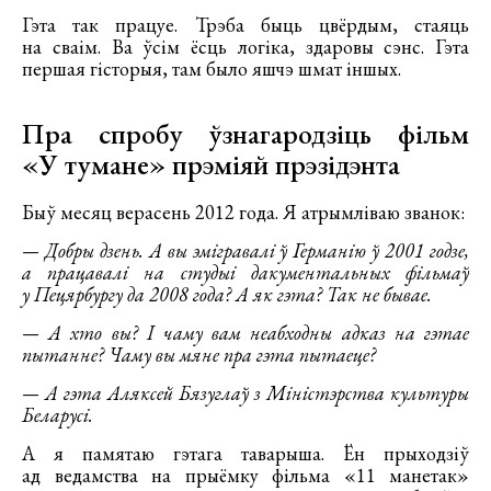
Гэта так працуе. Трэба быць цвёрдым, стаяць
на сваім. Ва ўсім ёсць логіка, здаровы сэнс. Гэта
першая гісторыя, там было яшчэ шмат іншых.
Пра спробу ўзнагародзіць фільм
«У тумане» прэміяй прэзідэнта
Быў месяц верасень 2012 года. Я атрымліваю званок:
— Добры дзень. А вы эмігравалі ў Германію ў 2001 годзе,
а працавалі на студыі дакументальных фільмаў
у Пецярбургу да 2008 года? А як гэта? Так не бывае.
— А хто вы? І чаму вам неабходны адказ на гэтае
пытанне? Чаму вы мяне пра гэта пытаеце?
— А гэта Аляксей Бязуглаў з Міністэрства культуры
Беларусі.
А я памятаю гэтага таварыша. Ён прыходзіў
ад ведамства на прыёмку фільма «11 манетак»