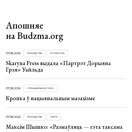
Апошняе
на Budzma.org
07.08.2026
ГРАМАДСТВА
ЛІТАРАТУРА
Skaryna Press выдала «Партрэт Дорыяна
Грэя» Уайльда
07.08.2026
«ПРЫДАРОЖНЫ ПЫЛ»
Кропка ў нацыянальным мазахізме
07.08.2026
ГРАМАДСТВА
ТЭАТР
Максім Шышко: «Размаўляць — гэта таксама