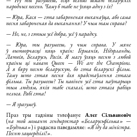
— Ну ты разумееш, ёсць вельмі шмат беларускіх
народных песень. Чаму б табе не ўзяць адну з іх?
— Юра, Кася — гэта забароненая выканаўца, або сама
песня забароненая да выканання? У чым там справа?
— Не, не, з гэтым усё добра, усё ў парадку.
— Юра, ты разумееш, у чым справа. У мяне
ў вытворчасці пяць краін: Германія, Нідэрланды,
Латвія, Беларусь, Расія. Я магу ўзяць песню з любой
краіны ці нават Queen — We are the Champions.
А я бяру песню беларускую, бо гэта беларускі фільм.
Таму што гэтая песня для прадстаўлення гэтага
фільма. Ты разумееш? Ты павінен усё гэта паўтарыць
тым людзям, якія табе сказалі, што гэтага рабіць
нельга. Рабі гэта!
— Я зразумеў.
Праз тры гадзіны тэлефануе
Алег Сільвановіч
(
на той момант гендырэктар «Беларусьфільма» —
«Будзьма»
) і радасна паведамляе:
«Я іду да міністра.
Песню зацвердзілі!»
.