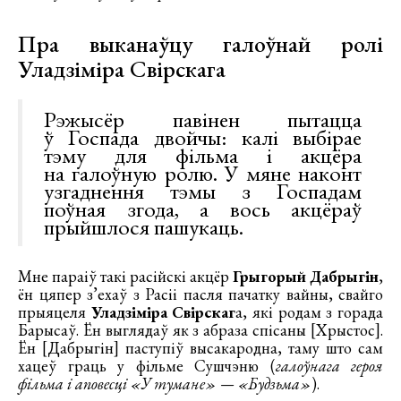
Пра выканаўцу галоўнай ролі
Уладзіміра Свірскага
Рэжысёр павінен пытацца
ў Госпада двойчы: калі выбірае
тэму для фільма і акцёра
на галоўную ролю. У мяне наконт
узгаднення тэмы з Госпадам
поўная згода, а вось акцёраў
прыйшлося пашукаць.
Мне параіў такі расійскі акцёр
Грыгорый Дабрыгін
,
ён цяпер з’ехаў з Расіі пасля пачатку вайны, свайго
прыяцеля
Уладзіміра Свірскаг
а, які родам з горада
Барысаў. Ён выглядаў як з абраза спісаны [Хрыстос].
Ён [Дабрыгін] паступіў высакародна, таму што сам
хацеў граць у фільме Сушчэню (
галоўнага героя
фільма і аповесці «У тумане» — «Будзьма»
).