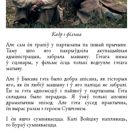
Кадр з фільма
Але сам ён трапіў у партызаны па іншай прычыне.
Таму што яго пакрыўдзіла акупацыйная
адміністрацыя, забрала машыну. Гэтага няма
ў сцэнары, у фільме ёсць толькі водгулле гэтага
матыву.
Але ў Быкава гэта было добра апісана, як гісторыя
яго, як ён любіў машыну і ў яго паліцаі яе забралі.
Ён за гэта адпомсціў і пайшоў у партызаны. Гэта
складана было перадаць. Я ўзяў толькі апошні
драматычны эпізод. Але гэта сусед практычна,
ён вырас разам з героем Сушчэнем.
І ён яшчэ сумняваецца. Калі Войціку напляваць,
то Бураў сумняваецца.