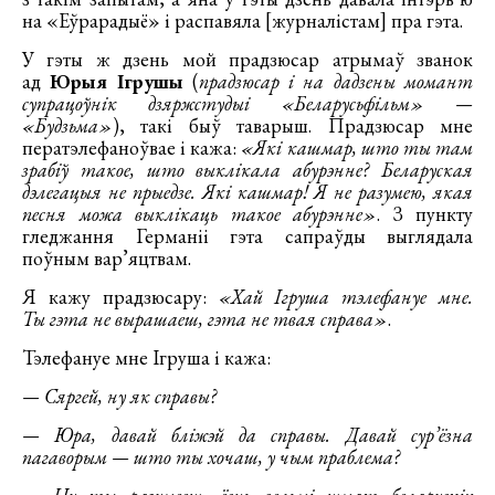
на «Еўрарадыё» і распавяла [журналістам] пра гэта.
У гэты ж дзень мой прадзюсар атрымаў званок
ад
Юрыя Ігрушы
(
прадзюсар і на дадзены момант
супрацоўнік дзяржстудыі «Беларусьфільм» —
«Будзьма»
), такі быў таварыш. Прадзюсар мне
ператэлефаноўвае і кажа:
«Які кашмар, што ты там
зрабіў такое, што выклікала абурэнне? Беларуская
дэлегацыя не прыедзе. Які кашмар! Я не разумею, якая
песня можа выклікаць такое абурэнне»
. З пункту
гледжання Германіі гэта сапраўды выглядала
поўным вар’яцтвам.
Я кажу прадзюсару:
«Хай Ігруша тэлефануе мне.
Ты гэта не вырашаеш, гэта не твая справа»
.
Тэлефануе мне Ігруша і кажа:
— Сяргей, ну як справы?
— Юра, давай бліжэй да справы. Давай сур’ёзна
пагаворым — што ты хочаш, у чым праблема?