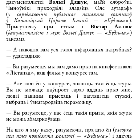
дакументалісткі
Вольгі Дашук
, маёй сяброўкі.
Чыноўнікі прыходзілі зладзіць Оле аутадафэ
(
у сярэднявеччы публічнае пакаянне ерэтыкоў
ў Каталіцкай Царквы Іспаніі — «Будзьма»
).
Прысутнічаў пры гэтым і
Віктар Аслюк
(
дакументаліст і муж Вольгі Дашук — «Будзьма»
)
таксама.
— А навошта вам уся гэтая інфармацыя патрэбная?
— удакладняю.
— Вы разумееце, мы вам дамо прыз на кінафестывалі
«Лістапад», ваш фільм у конкурсе там.
— Але калі ён у конкурсе, значыць, там ёсць журы.
Вы не можаце наўпрост зараз аддаць прыз мне,
людзі павінны прыехаць і паглядзець стужкі,
выбраць і ўзнагародзіць пераможцу.
— Вы разумееце, у нас ёсць такія прызы, якія журы
не можа абмяркоўваць.
На што я яму кажу, разумеючы, пра што ён (
гаворка
пра прыз прэзідэнта Беларусі — «Будзьма»
) і адкуль