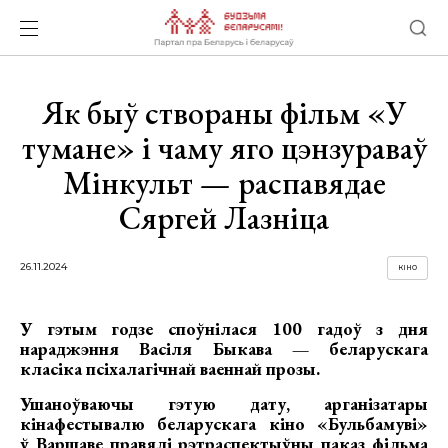
Як быў створаны фільм «У
тумане» і чаму яго цэнзураваў
Мінкульт — распавядае
Сяргей Лазніца
26.11.2024
КІНО
У гэтым годзе споўнілася 100 гадоў з дня
нараджэння Васіля Быкава — беларускага
класіка псіхалагічнай ваеннай прозы.
Ушаноўваючы гэтую дату, арганізатары
кінафестывалю беларускага кіно «Бульбамуві»
ў Варшаве правялі рэтраспектыўны паказ фільма