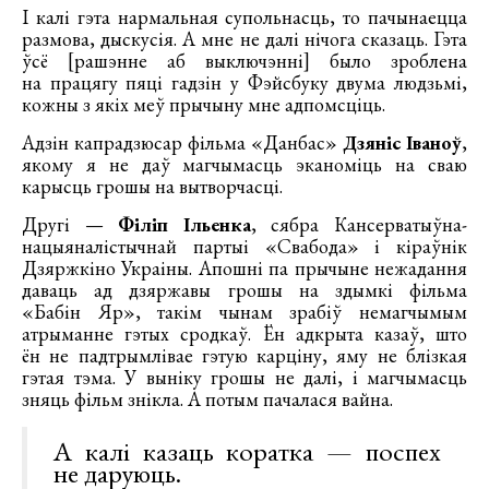
І калі гэта нармальная супольнасць, то пачынаецца
размова, дыскусія. А мне не далі нічога сказаць. Гэта
ўсё [рашэнне аб выключэнні] было зроблена
на працягу пяці гадзін у Фэйсбуку двума людзьмі,
кожны з якіх меў прычыну мне адпомсціць.
Адзін капрадзюсар фільма «Данбас»
Дзяніс Іваноў
,
якому я не даў магчымасць эканоміць на сваю
карысць грошы на вытворчасці.
Другі —
Філіп Ільенка
, сябра Кансерватыўна-
нацыяналістычнай партыі «Свабода» і кіраўнік
Дзяржкіно Украіны. Апошні па прычыне нежадання
даваць ад дзяржавы грошы на здымкі фільма
«Бабін Яр», такім чынам зрабіў немагчымым
атрыманне гэтых сродкаў. Ён адкрыта казаў, што
ён не падтрымлівае гэтую карціну, яму не блізкая
гэтая тэма. У выніку грошы не далі, і магчымасць
зняць фільм знікла. А потым пачалася вайна.
А калі казаць коратка — поспех
не даруюць.