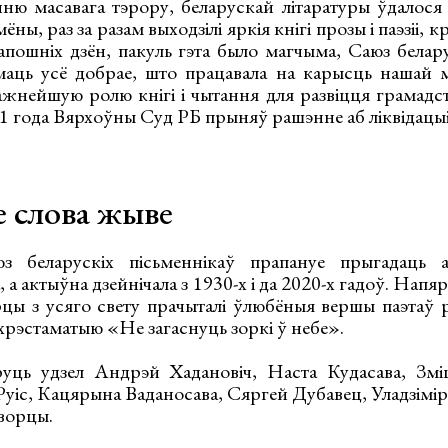
ю масавага тэрору, беларускай літаратуры ўдалося а
ны, раз за разам выходзілі яркія кнігі прозы і паэзіі, 
 апошніх дзён, пакуль гэта было магчыма, Саюз белар
аць усё добрае, што працавала на карысць нашай м
ажнейшую ролю кнігі і чытання для развіцця грамадс
21 года Вярхоўны Суд РБ прыняў рашэнне аб ліквідацы
е слова жыве
 беларускіх пісьменнікаў прапануе прыгадаць а
, а актыўна дзейнічала з 1930-х і да 2020-х гадоў. Напя
ы з усяго свету прачыталі ўлюбёныя вершы паэтаў р
хрэстаматыю «Не загаснуць зоркі ў небе».
уць удзел Андрэй Хадановіч, Наста Кудасава, Змі
Руіс, Кацярына Ваданосава, Сяргей Дубавец, Уладзімі
ворцы.