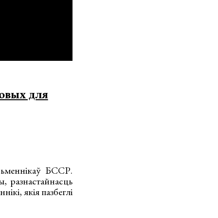
новых для
сьменнікаў БССР.
, разнастайнасць
нікі, якія пазбеглі