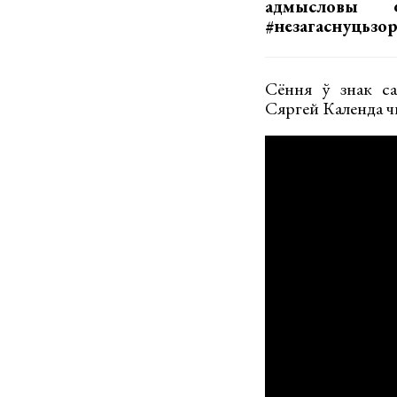
адмысловы ф
#незагаснуцьзор
Сёння ў знак сал
Сяргей Календа ч