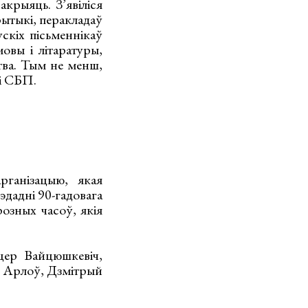
крыяць. З’явіліся
крытыкі, перакладаў
ускіх пісьменнікаў
овы і літаратуры,
тва. Тым не менш,
і СБП.
рганізацыю, якая
рэдадні 90-гадовага
озных часоў, якія
цер Вайцюшкевіч,
р Арлоў, Дзмітрый