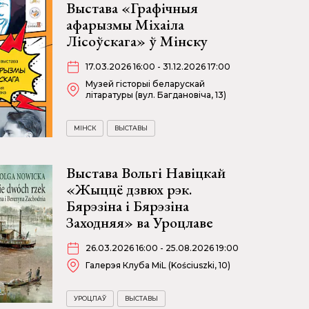
Выстава «Графічныя
афарызмы Міхаіла
Лісоўскага» ў Мінску
17.03.2026 16:00 - 31.12.2026 17:00
Музей гісторыі беларускай
літаратуры (вул. Багдановіча, 13)
МІНСК
ВЫСТАВЫ
Выстава Вольгі Навіцкай
«Жыццё дзвюх рэк.
Бярэзіна і Бярэзіна
Заходняя» ва Уроцлаве
26.03.2026 16:00 - 25.08.2026 19:00
Галерэя Клуба MiL (Kościuszki, 10)
УРОЦЛАЎ
ВЫСТАВЫ