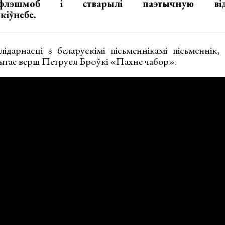
лэшмоб і стварылі паэтычную відэа
кіўнебе.
ідарнасці з беларускімі пісьменнікамі пісьменнік, 
ытае верш Петруся Броўкі «Пахне чабор».