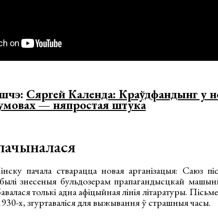
яшчэ:
Сяргей Календа: Краўдфандынг у 
 умовах — няпростая штука
 пачыналася
нску пачала стварацца новая арганізацыя: Саюз пі
былі знесеныя бульдозерам прапагандысцкай машыны
бавалася толькі адна афіцыйная лінія літаратуры. Пісьмен
1930-х, згуртаваліся для выжывання ў страшныя часы.