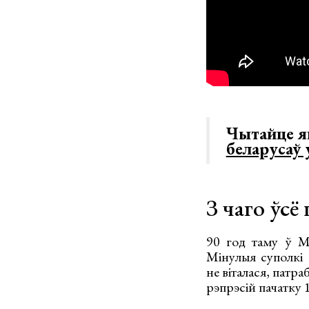
Чытайце 
беларусаў
З чаго ўсё
90 год таму ў Мі
Мінулыя суполкі 
не віталася, патра
рэпрэсій пачатку 