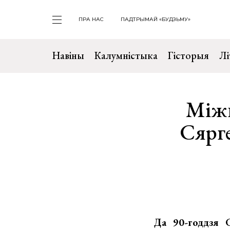
ПРА НАС
ПАДТРЫМАЙ «БУДЗЬМУ»
Навіны
Калумністыка
Гісторыя
Лі
Міжн
Сярге
Да 90-годдзя С