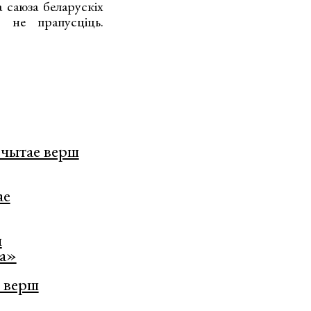
 саюза беларускіх
 не прапусціць.
чытае верш
ае
ч
ва»
 верш