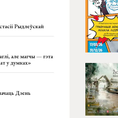
стасіі Рыдлеўскай
глі, але магчы — гэта
ват у думках»
значаць Дзень