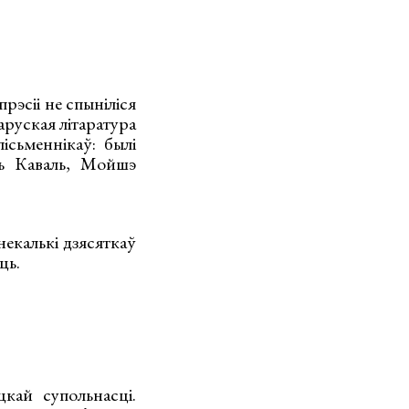
прэсіі не спыніліся
ларуская літаратура
ісьменнікаў: былі
ль Каваль, Мойшэ
некалькі дзясяткаў
ць.
цкай супольнасці.