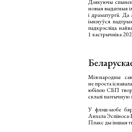
Дзякуючы спыненн
новыя выдатныя імё
і драматургіі. Да
імкнуўся падтрым
падкрэсліць найв
1 кастрычніка 20
Беларуска
Міжнародны саюз
не проста існавала
юбілею СБП творц
склалі паэтычную 
У флэш-мобе бяр
Анхела Эспіноса-
Плакс ды іншыя т