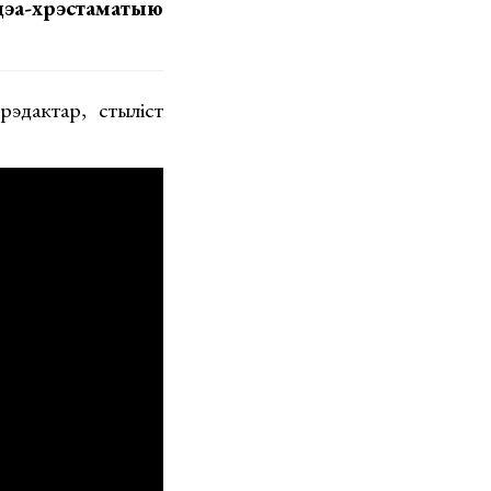
-хрэстаматыю
рэдактар, стыліст