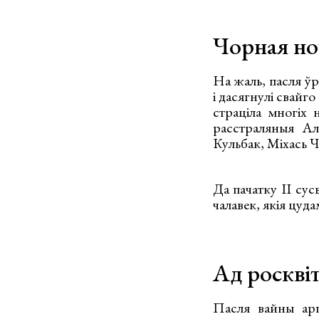
Чорная но
На жаль, пасля ўра
і дасягнулі свайго
страціла многіх 
расстраляныя Ал
Кульбак, Міхась Ча
Да пачатку ІІ сус
чалавек, якія цуд
Ад росквіт
Пасля вайны арга