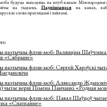
-моба будуць выходзіць на ютуб-канале Міжнароднага
войчы на тыдзень.
Падпішыцеся
на канал, каб
ускае слова праглядамі і лайкамі.
чэ:
 паэтычны флэш-моб: Валянціна Шаўчэнка 
ш «Сябрыне»
 паэтычны флэш-моб: Сяргей Харэўскі чыт
агдановіча
 паэтычны флэш-моб: Аляксандр Жданові
) чытае верш Пімена Панчанкі «Родная мо
 паэтычны флэш-моб: Павал Шаўцоў чытае
нка «Спатканне»