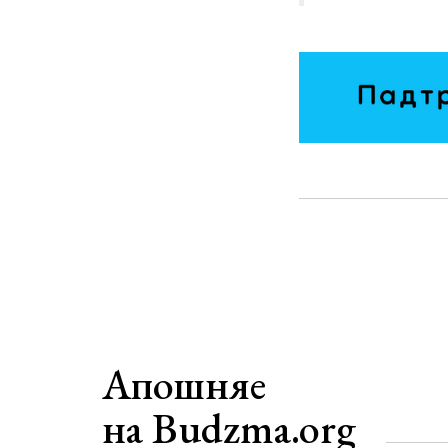
Апошняе
на Budzma.org