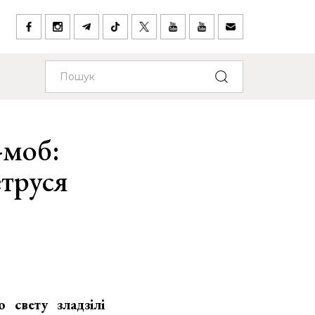
-моб:
етруся
 свету зладзілі