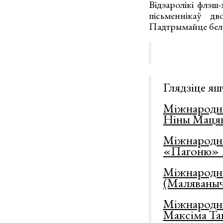
Відэаролікі флэш
пісьменнікаў д
Падтрымайце белар
Глядзіце яш
Міжнародны
Ніны Маця
Міжнародны
«Пагоню» Б
Міжнародны
(Маляваныч
Міжнародны
Максіма Та