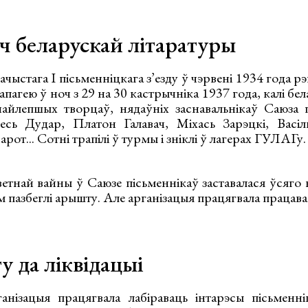
ч беларускай літаратуры
чыстага І пісьменніцкага з’езду ў чэрвені 1934 года рэ
 апагею ў ноч з 29 на 30 кастрычніка 1937 года, калі бе
найлепшых творцаў, нядаўніх заснавальнікаў Саюза п
есь Дудар, Платон Галавач, Міхась Зарэцкі, Васі
рот... Сотні трапілі ў турмы і зніклі ў лагерах ГУЛАГу.
ветнай вайны ў Саюзе пісьменнікаў заставалася ўсяго 
ам пазбеглі арышту. Але арганізацыя працягвала працава
у да ліквідацыі
нізацыя працягвала лабіраваць інтарэсы пісьменні