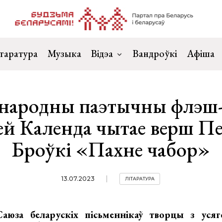
таратура
Музыка
Відэа
Вандроўкі
Афіша
ародны паэтычны флэш
й Календа чытае верш П
Броўкі «Пахне чабор»
13.07.2023
ЛІТАРАТУРА
аюза беларускіх пісьменнікаў творцы з усяго