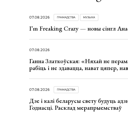
07.08.2026
ГРАМАДСТВА
МУЗЫКА
I’m Freaking Crazy — новы сінгл Ана
07.08.2026
Ганна Златкоўская: «Няхай не перама
рабіць і не здавацца, нават цяпер, на
07.08.2026
ГРАМАДСТВА
Дзе і калі беларусы свету будуць ад
Годнасці. Расклад мерапрыемстваў