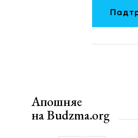
Апошняе
на Budzma.org