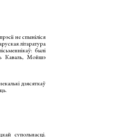
прэсіі не спыніліся
ларуская літаратура
ісьменнікаў: былі
ль Каваль, Мойшэ
некалькі дзясяткаў
ць.
цкай супольнасці.