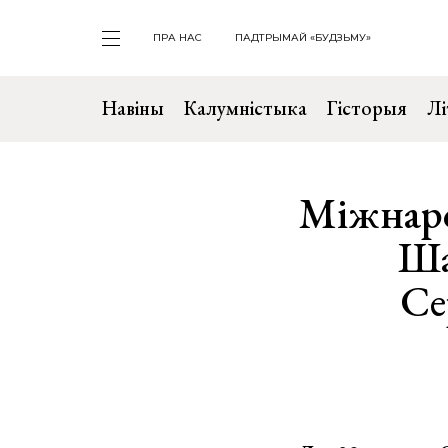
ПРА НАС
ПАДТРЫМАЙ «БУДЗЬМУ»
Навіны
Калумністыка
Гісторыя
Лі
Міжнар
Ша
Се