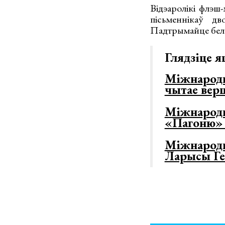
Відэаролікі флэш
пісьменнікаў д
Падтрымайце белар
Глядзіце я
Міжнарод
чытае ве
Міжнарод
«Пагоню» 
Міжнародн
Ларысы Ге