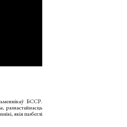
сьменнікаў БССР.
, разнастайнасць
нікі, якія пазбеглі