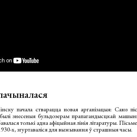
 пачыналася
нску пачала стварацца новая арганізацыя: Саюз пі
былі знесеныя бульдозерам прапагандысцкай машыны
бавалася толькі адна афіцыйная лінія літаратуры. Пісьмен
1930-х, згуртаваліся для выжывання ў страшныя часы.