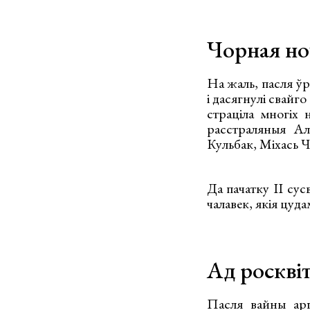
Чорная но
На жаль, пасля ўра
і дасягнулі свайго
страціла многіх 
расстраляныя Ал
Кульбак, Міхась Ча
Да пачатку ІІ сус
чалавек, якія цуд
Ад росквіт
Пасля вайны арга