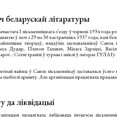
ч беларускай літаратуры
чыстага І пісьменніцкага з’езду ў чэрвені 1934 года рэ
 апагею ў ноч з 29 на 30 кастрычніка 1937 года, калі бе
найлепшых творцаў, нядаўніх заснавальнікаў Саюза п
есь Дудар, Платон Галавач, Міхась Зарэцкі, Васі
рот... Сотні трапілі ў турмы і зніклі ў лагерах ГУЛАГу.
ветнай вайны ў Саюзе пісьменнікаў заставалася ўсяго 
ам пазбеглі арышту. Але арганізацыя працягвала працава
у да ліквідацыі
нізацыя працягвала лабіраваць інтарэсы пісьменні