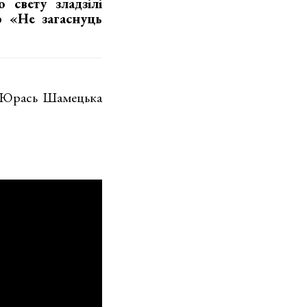
 свету зладзілі
 «Не загаснуць
эт Юрась Шамецька