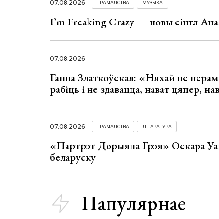
07.08.2026
ГРАМАДСТВА
МУЗЫКА
I’m Freaking Crazy — новы сінгл Ана
07.08.2026
Ганна Златкоўская: «Няхай не перама
рабіць і не здавацца, нават цяпер, на
07.08.2026
ГРАМАДСТВА
ЛІТАРАТУРА
«Партрэт Дорыяна Грэя» Оскара Уай
беларуску
Папулярнае