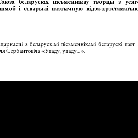
аюза беларускіх пісьменнікаў творцы з усяго
моб і стварылі паэтычную відэа-хрэстаматыю
ідарнасці з беларускімі пісьменнікамі беларускі па
я Сербантовіча «Упаду, упаду...».