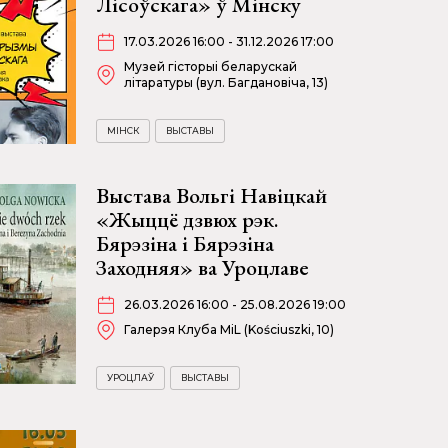
Лісоўскага» ў Мінску
17.03.2026 16:00 - 31.12.2026 17:00
Музей гісторыі беларускай
літаратуры (вул. Багдановіча, 13)
МІНСК
ВЫСТАВЫ
Выстава Вольгі Навіцкай
«Жыццё дзвюх рэк.
Бярэзіна і Бярэзіна
Заходняя» ва Уроцлаве
26.03.2026 16:00 - 25.08.2026 19:00
Галерэя Клуба MiL (Kościuszki, 10)
УРОЦЛАЎ
ВЫСТАВЫ