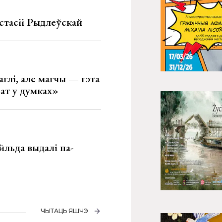
стасіі Рыдлеўскай
глі, але магчы — гэта
ват у думках»
льда выдалі па-
ЧЫТАЦЬ ЯШЧЭ