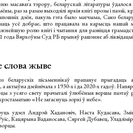
ю масавага тэрору, беларускай літаратуры ўдалося а
ны, раз за разам выходзілі яркія кнігі прозы і паэзіі, 
 апошніх дзён, пакуль гэта было магчыма, Саюз белар
аць усё добрае, што працавала на карысць нашай м
ажнейшую ролю кнігі і чытання для развіцця грамадс
21 года Вярхоўны Суд РБ прыняў рашэнне аб ліквідацы
е слова жыве
 беларускіх пісьменнікаў прапануе прыгадаць а
, а актыўна дзейнічала з 1930-х і да 2020-х гадоў. Напя
ы з усяго свету прачыталі ўлюбёныя вершы паэтаў р
хрэстаматыю «Не загаснуць зоркі ў небе».
уць удзел Андрэй Хадановіч, Наста Кудасава, Змі
Руіс, Кацярына Ваданосава, Сяргей Дубавец, Уладзімі
ворцы.