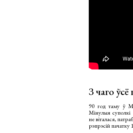
З чаго ўсё
90 год таму ў Мі
Мінулыя суполкі 
не віталася, патра
рэпрэсій пачатку 