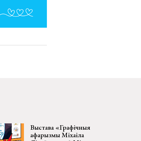
Выстава «Графічныя
афарызмы Міхаіла