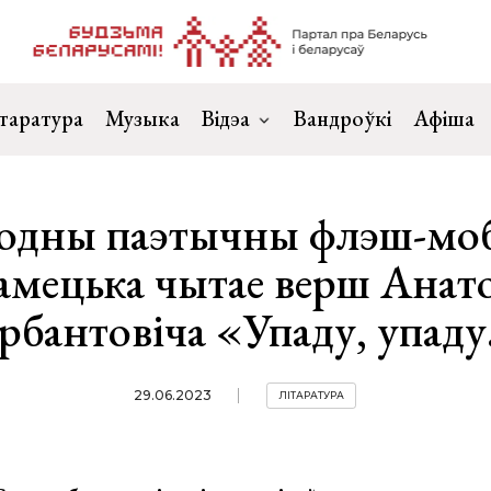
таратура
Музыка
Відэа
Вандроўкі
Афіша
одны паэтычны флэш-моб
мецька чытае верш Анат
рбантовіча «Упаду, упаду.
29.06.2023
ЛІТАРАТУРА