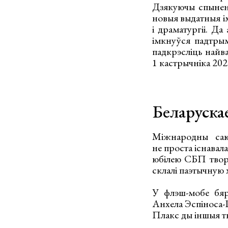
Дзякуючы спыненн
новыя выдатныя імё
і драматургіі. Да
імкнуўся падтрым
падкрэсліць найв
1 кастрычніка 20
Беларуска
Міжнародны саюз
не проста існавала
юбілею СБП творц
склалі паэтычную 
У флэш-мобе бяр
Анхела Эспіноса-
Плакс ды іншыя т