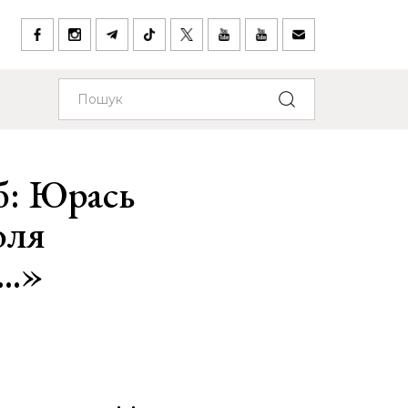
: Юрась
оля
..»