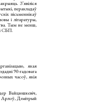
крыяць. З’явіліся
крытыкі, перакладаў
ускіх пісьменнікаў
овы і літаратуры,
тва. Тым не менш,
і СБП.
рганізацыю, якая
рэдадні 90-гадовага
озных часоў, якія
цер Вайцюшкевіч,
р Арлоў, Дзмітрый