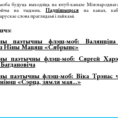
-моба будуць выходзіць на ютуб-канале Міжнароднага
войчы на тыдзень.
Падпішыцеся
на канал, каб
ускае слова праглядамі і лайкамі.
шчэ:
ны паэтычны флэш-моб: Валянціна
рш Ніны Мацяш «Сябрыне»
ны паэтычны флэш-моб: Сяргей Харэ
Багдановіча
ы паэтычны флэш-моб: Віка Трэнас 
ніюш «Сэрца, зямля мая...»