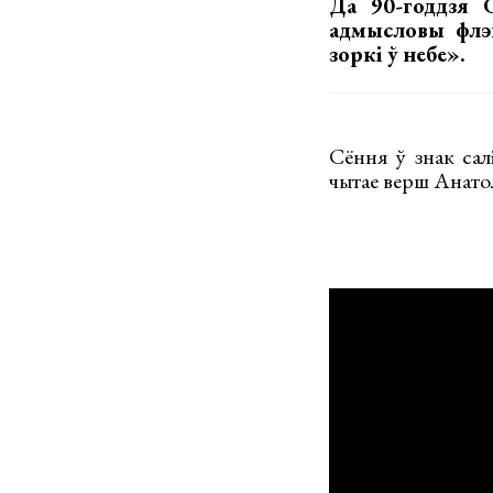
Да 90-годдзя С
адмысловы флэш
зоркі ў небе».
Сёння ў знак сал
чытае верш Анатол