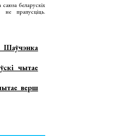
 саюза беларускіх
 не прапусціць.
 Шаўчэнка
ўскі чытае
чытае верш