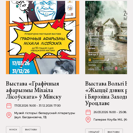
Выстава «Графічныя
Выстава Вольгі На
афарызмы Міхаіла
«Жыццё дзвюх рэк
Лісоўскага» ў Мінску
і Бярэзіна Заходня
Уроцлаве
17.03.2026 16:00 - 31.12.2026 17:00
26.03.2026 16:00 - 25.08.202
Музей гісторыі беларускай літаратуры
(вул. Багдановіча, 13)
Галерэя Клуба MiL (Kościu
МІНСК
ВЫСТАВЫ
УРОЦЛАЎ
ВЫСТАВЫ