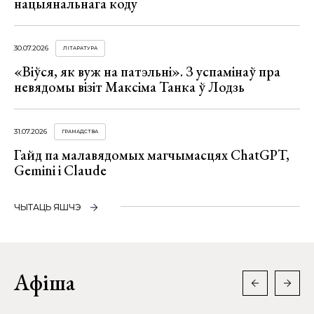
нацыянальнага коду
30.07.2026
ЛІТАРАТУРА
«Віўся, як вуж на патэльні». З успамінаў пра
невядомы візіт Максіма Танка ў Лодзь
31.07.2026
ГРАМАДСТВА
Гайд па малавядомых магчымасцях ChatGPT,
Gemini і Claude
ЧЫТАЦЬ ЯШЧЭ
Афіша