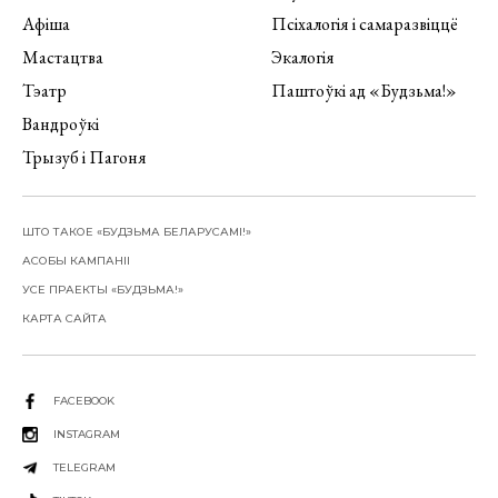
Афіша
Псіхалогія і самаразвіццё
Мастацтва
Экалогія
Тэатр
Паштоўкі ад «Будзьма!»
Вандроўкі
Трызуб і Пагоня
ШТО ТАКОЕ «БУДЗЬМА БЕЛАРУСАМІ!»
АСОБЫ КАМПАНІІ
УСЕ ПРАЕКТЫ «БУДЗЬМА!»
КАРТА САЙТА
FACEBOOK
INSTAGRAM
TELEGRAM