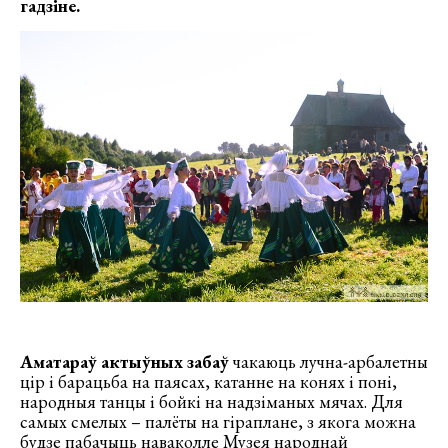
гадзіне.
Аматараў актыўных забаў
чакаюць лучна-арбалетны
цір і барацьба на паясах, катанне на конях і поні,
народныя танцы і бойкі на надзіманых мячах. Для
самых смелых – палёты на гіраплане, з якога можна
будзе пабачыць наваколле Музея народнай