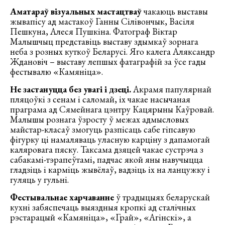
Аматараў візуальных мастацтваў
чакаюць выставы
жывапісу ад мастакоў Ганны Сілівончык, Васіля
Пешкуна, Алеся Пушкіна. Фатограф Віктар
Малышчыц представіць выставу здымкаў зорнага
неба з розных куткоў Беларусі. Яго калега Аляксандр
Ждановіч – выставу лепшых фатаграфій за ўсе гады
фестывалю «Камяніца».
Не
застануцца без увагі і дзеці
.
Акрамя папулярнай
пляцоўкі з сенам і саломай, іх чакае насычаная
праграма ад Сямейнага цэнтру Кацярыны Каўровай.
Малышы рознага ўзросту ў межах адмысловых
майстар-класаў змогуць разпісаць сабе гіпсавую
фігурку ці намаляваць уласную карціну з дапамогай
каляровага пяску. Таксама дзяцей чакае сустрэча з
сабакамі-тэрапеўтамі, падчас якой яны навучыцца
гладзіць і карміць жывёлаў, вадзіць іх на ланцужку і
гуляць у гульні.
Фестывальнае харчаванне
ў традыцыях беларускай
кухні забяспечаць выяздныя кропкі ад сталічных
рэстарацый «Камяніца», «Грай», «Агінскі», а