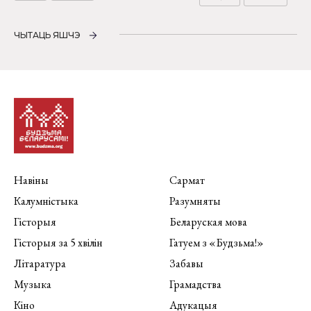
ЧЫТАЦЬ ЯШЧЭ
Навіны
Сармат
Калумністыка
Разумняты
Гісторыя
Беларуская мова
Гісторыя за 5 хвілін
Гатуем з «Будзьма!»
Літаратура
Забавы
Музыка
Грамадства
Кіно
Адукацыя