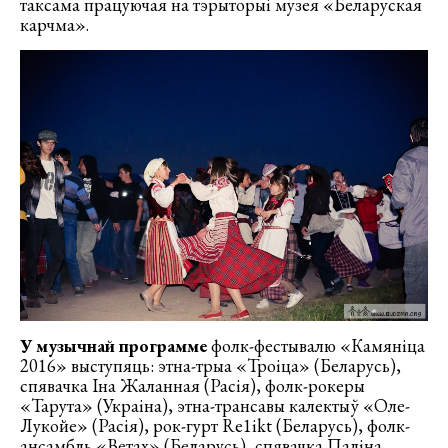
таксама працуючая на тэрыторыі музея «Беларуская
карчма».
У музычнай программе
фолк-фестывалю «Камяніца
2016» выступяць: этна-трыа «Троіца» (Беларусь),
спявачка Іна Жаланная (Расія), фолк-рокеры
«Тарута» (Украіна), этна-трансавы калектыў «Оле-
Лукойе» (Расія), рок-гурт Re1ikt (Беларусь), фолк-
ансамбль «Ветах» (Беларусь), спявачка Паліна