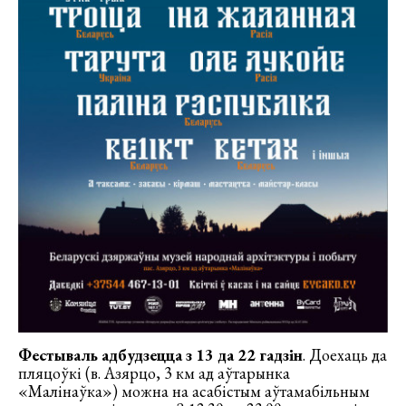
Фестываль адбудзецца з 13 да 22 гадз
ін
. Доехаць да
пляцоўкі (в. Азярцо, 3 км ад аўтарынка
«Малінаўка») можна на асабістым аўтамабільным