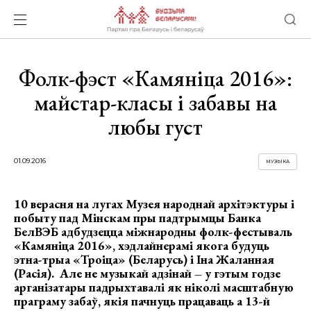
Фолк-фэст «Камяніца 2016»:
майстар-класы і забавы на
любы густ
01.09.2016
МУЗЫКА
10 верасня на лугах Музея народнай архітэктуры і
побыту пад Мінскам пры падтрымцы Банка
БелВЭБ адбудзецца міжнародны фолк-фестываль
«Камяніца 2016», хэдлайнерамі якога будуць
этна-трыа «Троіца» (Беларусь) і Іна Жаланная
(Расія). Але не музыкай адзінай – у гэтым годзе
арганізатары падрыхтавалі як ніколі масштабную
праграму забаў, якія пачнуць працаваць а 13-й