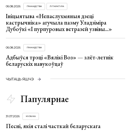
06.08.2026
ГРАМАДСТВА
ЛІТАРАТУРА
Ініцыятыва «Непаслухмяныя дзеці
кастрычніка» агучыла паэму Уладзіміра
Дубоўкі «І пурпуровых ветразей узвівы...»
06.08.2026
ГРАМАДСТВА
Адбыўся трэці «Вялікі Воз» — злёт-летнік
беларускіх навукоўцаў
ЧЫТАЦЬ ЯШЧЭ
Папулярнае
31.07.2026
МУЗЫКА
Песні, якія сталі часткай беларускага