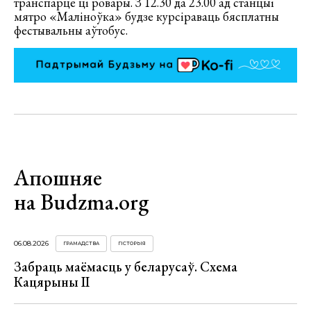
транспарце ці ровары. З 12.30 да 23.00 ад станцыі
мятро «Маліноўка» будзе курсіраваць бясплатны
фестывальны аўтобус.
Апошняе
на Budzma.org
06.08.2026
ГРАМАДСТВА
ГІСТОРЫЯ
Забраць маёмасць у беларусаў. Схема
Кацярыны ІІ