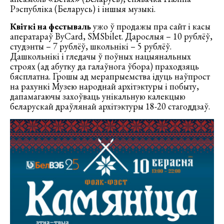
Рэспубліка (Беларусь) і іншыя музыкі.
Квіткі на фестываль
ужо ў продажы пра сайт і касы
аператараў ByCard, SMSbilet. Дарослыя – 10 рублёў,
студэнты – 7 рублёў, школьнікі – 5 рублёў.
Дашкольнікі і гледачы ў поўных нацыянальных
строях (ад абутку да галаўнога ўбора) праходзяць
бясплатна. Грошы ад мерапрыемства ідуць наўпрост
на рахункі Музею народнай архітэктуры і побыту,
дапамагаючы захоўваць унікальную калекцыю
беларускай драўлянай архітэктуры 18-20 стагоддзаў.