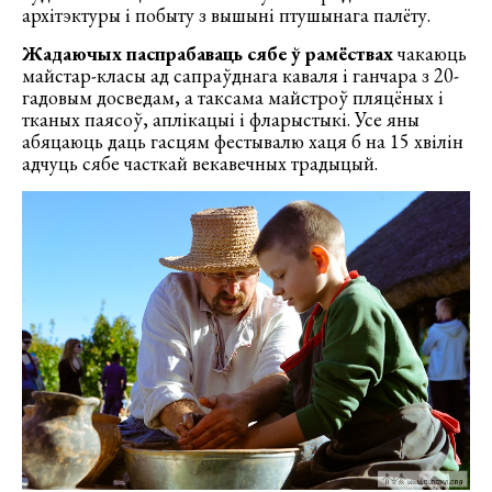
архітэктуры і побыту з вышыні птушынага палёту.
Жадаючых паспрабаваць сябе ў рамёствах
чакаюць
майстар-класы ад сапраўднага каваля і ганчара з 20-
гадовым досведам, а таксама майстроў пляцёных і
тканых паясоў, аплікацыі і фларыстыкі. Усе яны
абяцаюць даць гасцям фестывалю хаця б на 15 хвілін
адчуць сябе часткай векавечных традыцый.