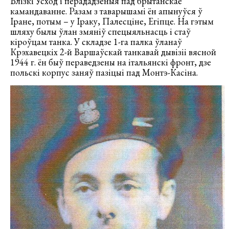
Блізкі Усход і перададзеныя пад брытанскае
камандаванне. Разам з таварышамі ён апынуўся ў
Іране, потым – у Іраку, Палесціне, Егіпце. На гэтым
шляху былы ўлан змяніў спецыяльнасць і стаў
кіроўцам танка. У складзе 1-га палка ўланаў
Крэхавецкіх 2-й Варшаўскай танкавай дывізіі вясной
1944 г. ён быў пераведзены на італьянскі фронт, дзе
польскі корпус заняў пазіцыі пад Монтэ-Касіна.