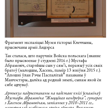
Фрагмент экспазіцыі Музея гісторыі Клеччыны,
прысвечаны арміі Андэрса
Так сталася, што паручнік Войска польскага (званне
было прысвоенае ў студзені 2016 г.) Мустафа
Абрамовіч, старэйшы сын у сям’і, перажыў усіх сваіх
братоў (малодшы, Хасень, памёр 13 жніўня 2015 г.).
“Апошні ўлан Рэчы Паспалітай” пахаваны ў
Манчэстэры, далёка ад роднай зямлі, сынам якой ён
сябе адчуваў.
Артыкул падрыхтаваны на падставе кнігі ўспамінаў
Мустафы Абрамовіча “Жыццёвая вандроўка”, гутарак
з Хасенем Абрамовічам, запісаных у 2010–2011 гг.,
матэрыялаў асабістага архіва аўтара. Выказваю