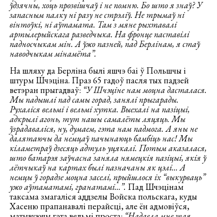
ўдзячны, хоць прозвішчаў і не помню. Бо што я знаў? У
запасным палку ні разу не стрэліў. Не трымаў ні
вінтоўкі, ні аўтамата. Там з мяне рыхтавалі
артылерыйскага разведчыка. На фронце паставілі
падносчыкам мін. А ўжо пазней, пад Берлінам, я стаў
наводчыкам мінамёта”.
На шляху да Берліна былі яшчэ баі ў Польшчы і
штурм Шчэціна. Праз 65 гадоў пасля тых падзей
ветэран прыгадваў:
“У Шчэціне нам моцна дасталася.
Мы падышлі пад самы горад, занялі прыгарады.
Рухаліся вельмі і вельмі хутка. Выехалі на пазіцыі,
адкрылі агонь, тут нашы самалёты ляцяць. Мы
ўзрадаваліся, ну, думаем, гэта нам падмога. А яны не
далятаючы да немцаў пачынаюць бамбіць нас! Мы
кіламетраў дзесяць адтуль уцякалі. Потым аказалася,
што батарэя заўчасна заняла нямецкія пазіцыі, якія ў
лётчыкаў на картах былі пазначаны як цэлі… А
немцы ў горадзе моцна заселі, прыйшлося іх “выкурваць”
ужо аўтаматамі, гранатамі…”.
Пад Шчэцінам
таксама змагаліся аддзелы Войска польскага, куды
Хасеню прапанавалі перайсці, але ён адмовіўся,
матывуючы гэта вельмі проста:
“Надаела мне тая