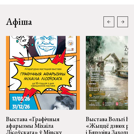
Афіша
Выстава «Графічныя
Выстава Вольгі На
афарызмы Міхаіла
«Жыццё дзвюх рэк
Лісоўскага» ў Мінску
і Бярэзіна Заходня