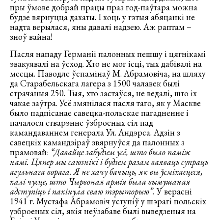
пры ўмове добрай працы праз год-паўтара можна
будзе вярнуцца дахаты. І хоць у гэтыя абяцанкі не
надта верылася, яны давалі надзею. Аж раптам –
зноў вайна!
Пасля нападу Германіі палонных пешшу і цягнікамі
эвакуявалі на ўсход. Хто не мог ісці, тых дабівалі на
месцы. Паводле ўспамінаў М. Абрамовіча, на шляху
да Старабельскага лагера з 1500 чалавек былі
страчаныя 250. Тыя, хто застаўся, не ведалі, што іх
чакае заўтра. Усё змянілася пасля таго, як у Маскве
было падпісанае савецка-польскае пагадненне і
пачалося стварэнне ўзброеных сіл пад
камандаваннем генерала Ул. Андэрса. Адзін з
савецкіх камандзіраў звярнуўся да палонных з
прамовай:
“Давайце забудзем усё, што было паміж
намі. Цяпер мы саюзнікі і будзем разам ваяваць супраць
агульнага ворага. Я не хачу бачыць, як вы ўсміхаецеся,
калі чуеце, што Чырвоная армія была вымушаная
адступіць і пакінула сваю тэрыторыю”.
У верасні
1941 г. Мустафа Абрамовіч уступіў у шэрагі польскіх
узброеных сіл, якія неўзабаве былі выведзеныя на