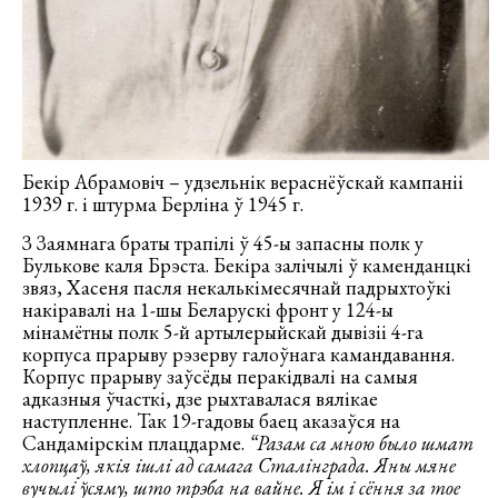
Бекір Абрамовіч – удзельнік вераснёўскай кампаніі
1939 г. і штурма Берліна ў 1945 г.
З Заямнага браты трапілі ў 45-ы запасны полк у
Булькове каля Брэста. Бекіра залічылі ў каменданцкі
звяз, Хасеня пасля некалькімесячнай падрыхтоўкі
накіравалі на 1-шы Беларускі фронт у 124-ы
мінамётны полк 5-й артылерыйскай дывізіі 4-га
корпуса прарыву рэзерву галоўнага камандавання.
Корпус прарыву заўсёды перакідвалі на самыя
адказныя ўчасткі, дзе рыхтавалася вялікае
наступленне. Так 19-гадовы баец аказаўся на
Сандамірскім плацдарме.
“Разам са мною было шмат
хлопцаў, якія ішлі ад самага Сталінграда. Яны мяне
вучылі ўсяму, што трэба на вайне. Я ім і сёння за тое