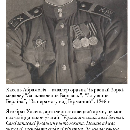
Хасень Абрамовіч – кавалер ордэна Чырвонай Зоркі,
медалёў “За вызваленне Варшавы”, “За ўзяцце
Берліна”, “За перамогу над Германіяй”, 1946 г.
Яго брат Хасень, артылерыст савецкай арміі, не мог
пахваліцца такой увагай:
“Кухню мы мала калі бачылі.
Самі запасалі ў машыну што можна. Немцы ад нас
уцякалі, гаспадаркі стаялі кінутыя. То мы заскочым