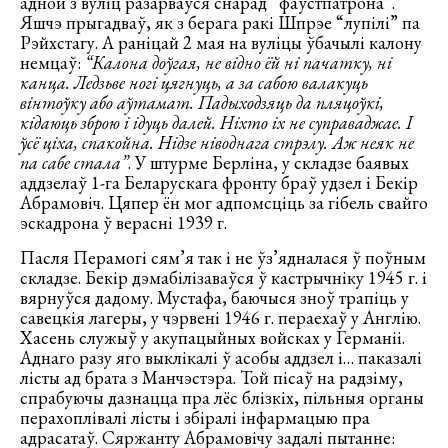
адной з вуліц разарваўся снарад “фаўстпатрона”.
Яшчэ прыгадваў, як з берага ракі Шпрэе “лупілі” па
Рэйхстагу. А раніцай 2 мая на вуліцы ўбачылі калону
немцаў:
“Калона доўгая, не відно ёй ні пачатку, ні
канца. Ледзьве ногі цягнуць, а за сабою валакуць
вінтоўку або аўтамат. Падыходзяць да пляцоўкі,
кідаюць зброю і ідуць далей. Ніхто іх не суправаджае. І
ўсё ціха, спакойна. Нідзе ніводнага стрэлу. Аж неяк не
па сабе стала”
. У штурме Берліна, у складзе баявых
аддзелаў 1-га Беларускага фронту браў удзел і Бекір
Абрамовіч. Цяпер ён мог адпомсціць за гібель свайго
эскадрона ў верасні 1939 г.
Пасля Перамогі сям’я так і не ўз’ядналася ў поўным
складзе. Бекір дэмабілізаваўся ў кастрычніку 1945 г. і
вярнуўся дадому. Мустафа, баючыся зноў трапіць у
савецкія лагеры, у чэрвені 1946 г. пераехаў у Англію.
Хасень служыў у акупацыйных войсках у Германіі.
Аднаго разу яго выклікалі ў асобы аддзел і… паказалі
лісты ад брата з Манчэстэра. Той пісаў на радзіму,
спрабуючы дазнацца пра лёс блізкіх, пільныя органы
перахоплівалі лісты і збіралі інфармацыю пра
адрасатаў. Сяржанту Абрамовічу задалі пытанне: