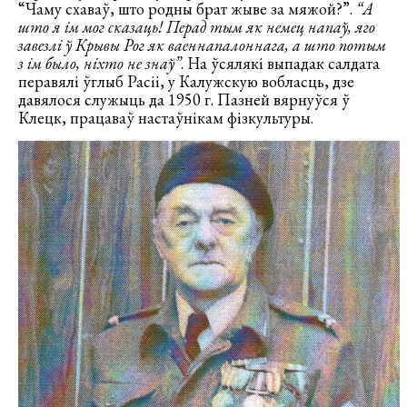
“Чаму схаваў, што родны брат жыве за мяжой?”.
“А
што я ім мог сказаць! Перад тым як немец напаў, яго
завезлі ў Крывы Рог як ваеннапалоннага, а што потым
з ім было, ніхто не знаў”
. На ўсялякі выпадак салдата
перавялі ўглыб Расіі, у Калужскую вобласць, дзе
давялося служыць да 1950 г. Пазней вярнуўся ў
Клецк, працаваў настаўнікам фізкультуры.