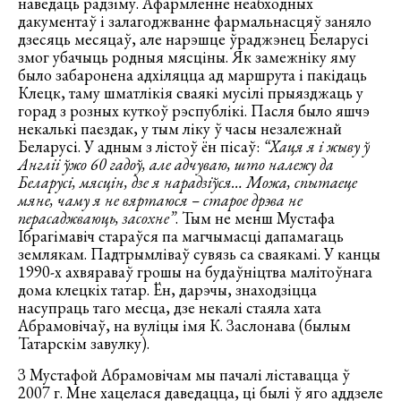
наведаць радзіму. Афармленне неабходных
дакументаў і залагоджванне фармальнасцяў заняло
дзесяць месяцаў, але нарэшце ўраджэнец Беларусі
змог убачыць родныя мясціны. Як замежніку яму
было забаронена адхіляцца ад маршрута і пакідаць
Клецк, таму шматлікія сваякі мусілі прыязджаць у
горад з розных куткоў рэспублікі. Пасля было яшчэ
некалькі паездак, у тым ліку ў часы незалежнай
Беларусі. У адным з лістоў ён пісаў:
“Хаця я і жыву ў
Англіі ўжо 60 гадоў, але адчуваю, што належу да
Беларусі, мясцін, дзе я нарадзіўся… Можа, спытаеце
мяне, чаму я не вяртаюся – старое дрэва не
перасаджваюць, засохне”
. Тым не менш Мустафа
Ібрагімавіч стараўся па магчымасці дапамагаць
землякам. Падтрымліваў сувязь са сваякамі. У канцы
1990-х ахвяраваў грошы на будаўніцтва малітоўнага
дома клецкіх татар. Ён, дарэчы, знаходзіцца
насупраць таго месца, дзе некалі стаяла хата
Абрамовічаў, на вуліцы імя К. Заслонава (былым
Татарскім завулку).
З Мустафой Абрамовічам мы пачалі ліставацца ў
2007 г. Мне хацелася даведацца, ці былі ў яго аддзеле