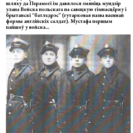
шляху да Перамогі ім давялося змяніць мундзір
улана Войска польскага на савецкую гімнасцёрку і
брытанскі “батледрэс” (гутарковая назва ваеннай
формы англійскіх салдат). Мустафа першым
пайшоў у войска…