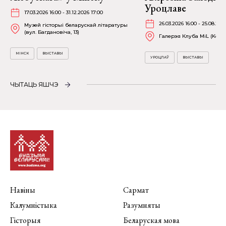
Уроцлаве
17.03.2026 16:00 - 31.12.2026 17:00
26.03.2026 16:00 - 25.08.202
Музей гісторыі беларускай літаратуры
(вул. Багдановіча, 13)
Галерэя Клуба MiL (Kościu
МІНСК
ВЫСТАВЫ
УРОЦЛАЎ
ВЫСТАВЫ
ЧЫТАЦЬ ЯШЧЭ
Навіны
Сармат
Калумністыка
Разумняты
Гісторыя
Беларуская мова