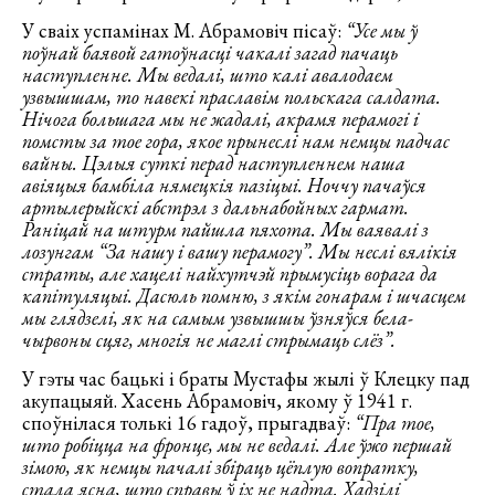
У сваіх успамінах М. Абрамовіч пісаў:
“Усе мы ў
поўнай баявой гатоўнасці чакалі загад пачаць
наступленне. Мы ведалі, што калі авалодаем
узвышшам, то навекі праславім польскага салдата.
Нічога большага мы не жадалі, акрамя перамогі і
помсты за тое гора, якое прынеслі нам немцы падчас
вайны. Цэлыя суткі перад наступленнем наша
авіяцыя бамбіла нямецкія пазіцыі. Ноччу пачаўся
артылерыйскі абстрэл з дальнабойных гармат.
Раніцай на штурм пайшла пяхота. Мы ваявалі з
лозунгам “За нашу і вашу перамогу”. Мы неслі вялікія
страты, але хацелі найхутчэй прымусіць ворага да
капітуляцыі. Дасюль помню, з якім гонарам і шчасцем
мы глядзелі, як на самым узвышшы ўзняўся бела-
чырвоны сцяг, многія не маглі стрымаць слёз”.
У гэты час бацькі і браты Мустафы жылі ў Клецку пад
акупацыяй. Хасень Абрамовіч, якому ў 1941 г.
споўнілася толькі 16 гадоў, прыгадваў:
“Пра тое,
што робіцца на фронце, мы не ведалі. Але ўжо першай
зімою, як немцы пачалі збіраць цёплую вопратку,
стала ясна, што справы ў іх не надта. Хадзілі