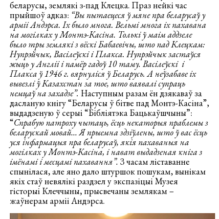
беларусы, землякі з-пад Клецка. Праз нейкі час
прыйшоў адказ:
“Вы пытаецеся ў мяне пра беларусаў у
арміі Андэрса. Іх было многа. Вельмі многа іх пахавана
на могілках у Монтэ-Касіна. Толькі ў маім аддзеле
было тры землякі з вёскі Бабаевічы, што пад Клецкам:
Нупрэйчык, Васілеўскі і Плакса. Нупрэйчык застаўся
жыць у Англіі і памёр гадоў 10 таму. Васілеўскі і
Плакса ў 1946 г. вярнуліся ў Беларусь. А неўзабаве іх
вывезлі ў Казахстан за тое, што ваявалі супраць
немцаў на захадзе”.
Наступным разам ён дзякаваў за
дасланую кнігу “Беларусы ў бітве пад Монтэ-Касіна”,
выдадзеную ў серыі “Бібліятэка Бацькаўшчыны”:
“
Спрабую патроху чытаць, ёсць некаторыя праблемы з
беларускай мовай… Я прыемна здзіўлены, што ў вас ёсць
уся інфармацыя пра беларусаў, якія пахаваныя на
могілках у Монтэ-Касіна, і нават выдадзеная кніга з
імёнамі і месцамі пахавання”.
З часам ліставанне
спынілася, але яно дало штуршок пошукам, вынікам
якіх стаў невялікі раздзел у экспазіцыі Музея
гісторыі Клеччыны, прысвечаны землякам –
жаўнерам арміі Андэрса.