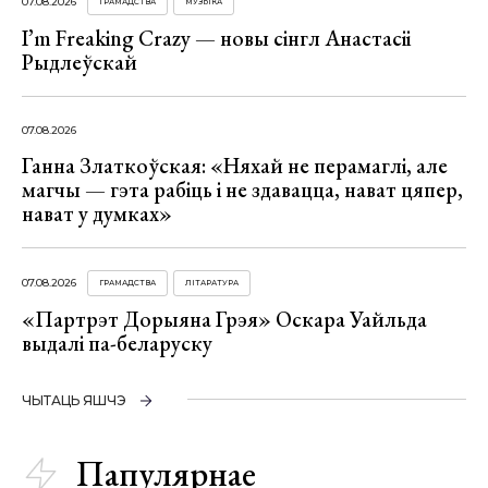
07.08.2026
ГРАМАДСТВА
МУЗЫКА
I’m Freaking Crazy — новы сінгл Анастасіі
Рыдлеўскай
07.08.2026
Ганна Златкоўская: «Няхай не перамаглі, але
магчы — гэта рабіць і не здавацца, нават цяпер,
нават у думках»
07.08.2026
ГРАМАДСТВА
ЛІТАРАТУРА
«Партрэт Дорыяна Грэя» Оскара Уайльда
выдалі па-беларуску
ЧЫТАЦЬ ЯШЧЭ
Папулярнае