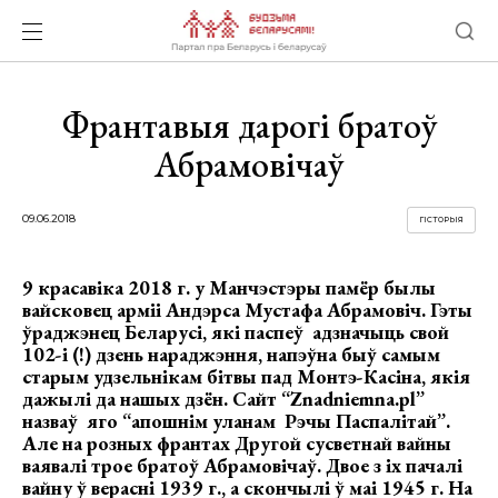
Франтавыя дарогі братоў
Абрамовічаў
09.06.2018
ГІСТОРЫЯ
9 красавіка 2018 г. у Манчэстэры памёр былы
вайсковец арміі Андэрса Мустафа Абрамовіч. Гэты
ўраджэнец Беларусі, які паспеў адзначыць свой
102-і (!) дзень нараджэння, напэўна быў самым
старым удзельнікам бітвы пад Монтэ-Касіна, якія
дажылі да нашых дзён. Сайт “Znadniemna.pl”
назваў яго “апошнім уланам Рэчы Паспалітай”.
Але на розных франтах Другой сусветнай вайны
ваявалі трое братоў Абрамовічаў. Двое з іх пачалі
вайну ў верасні 1939 г., а скончылі ў маі 1945 г. На