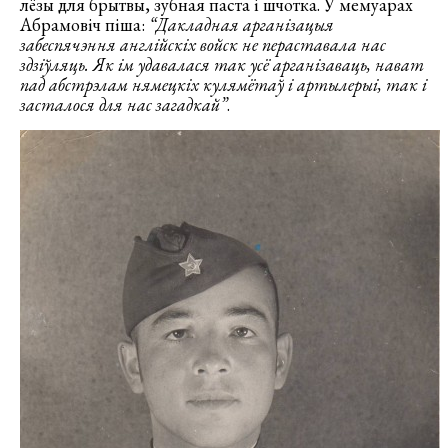
лёзы для брытвы, зубная паста і шчотка. У мемуарах
Абрамовіч піша:
“Дакладная арганізацыя
забеспячэння англійскіх войск не пераставала нас
здзіўляць. Як ім удавалася так усё арганізаваць, нават
пад абстрэлам нямецкіх кулямётаў і артылерыі, так і
засталося для нас загадкай”
.