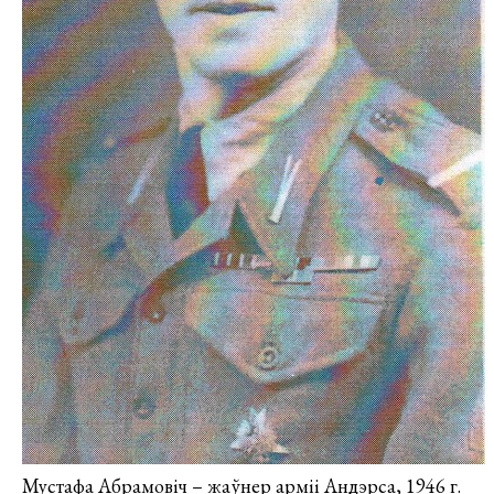
Мустафа Абрамовіч – жаўнер арміі Андэрса, 1946 г.