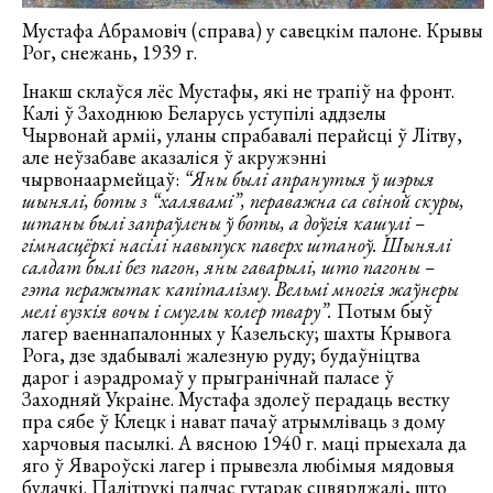
Мустафа Абрамовіч (справа) у савецкім палоне. Крывы
Рог, снежань, 1939 г.
Інакш склаўся лёс Мустафы, які не трапіў на фронт.
Калі ў Заходнюю Беларусь уступілі аддзелы
Чырвонай арміі, уланы спрабавалі перайсці ў Літву,
але неўзабаве аказаліся ў акружэнні
чырвонаармейцаў:
“Яны былі апранутыя ў шэрыя
шынялі, боты з “халявамі”, пераважна са свіной скуры,
штаны былі запраўлены ў боты, а доўгія кашулі –
гімнасцёркі насілі навыпуск паверх штаноў. Шынялі
салдат былі без пагон, яны гаварылі, што пагоны –
гэта перажытак капіталізму
.
Вельмі многія жаўнеры
мелі вузкія вочы і смуглы колер твару”.
Потым быў
лагер ваеннапалонных у Казельску; шахты Крывога
Рога, дзе здабывалі жалезную руду; будаўніцтва
дарог і аэрадромаў у прыгранічнай паласе ў
Заходняй Украіне. Мустафа здолеў перадаць вестку
пра сябе ў Клецк і нават пачаў атрымліваць з дому
харчовыя пасылкі. А вясною 1940 г. маці прыехала да
яго ў Явароўскі лагер і прывезла любімыя мядовыя
булачкі. Палітрукі падчас гутарак сцвярджалі, што