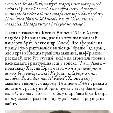
злосныя! Усе валёнкі, кажухі, шарсцяныя швэдры, усё
забіралі ў людзей і зносілі на ваўначоску. А увогуле
татары баяліся вайны і стараліся трымацца ўбаку.
Наш мула Ібрагім Ждановіч казаў: “Хлопцы, вы
маладыя. Не гарачыцеся і нікуды не лезьце”.
Пасля вызвалення Клецка ў ліпені 1944 г. Хасень
падаўся ў Баранавічы, дзе на чыгунцы працаваў
чацвёрты брат, Аляксандр (Алей). Яго аформілі на
працу і ўжо рыхтаваліся выпісаць “браню” ад арміі,
але якраз з Клецка прыйшла машына, шафёр якой
расказаў, што ўсе суседзі, знаёмыя атрымалі позвы з
ваенкамата і рыхтуюцца ісці ў войска.
“І я падумаў,
–
прыгадваў Хасень Ібрагімавіч, –
яны ўсе пойдуць, а
што я буду рабіць адзін? Усё роўна забяруць, як час
падыдзе. Як я адзін пайду? Куды?”.
Хлопец сеў у
машыну і вярнуўся дадому. 14 ліпеня 1944 г., разам з
астатнімі, рушыў на зборны пункт у вёску Заямнае
каля Стоўбцаў. Побач з ім быў старэйшы брат Бекір,
якому амаль праз пяць гадоў давялося вярнуцца на
вайну.