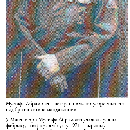
Мустафа Абрамовіч – ветэран польскіх узброеных сіл
пад брытанскім камандаваннем
У Манчэстэры Мустафа Абрамовіч уладкаваўся на
фабрыку, стварыў сям’ю, а ў 1971 г. вырашыў