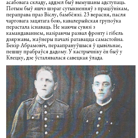
асабовага складу, аддзел быў вымушаны адступаць.
Потым быў яшчэ шэраг сутыкненняў з праціўнікам,
пераправа праз Віслу, бамбёжкі. 23 верасня, пасля
чарговага зацятага бою, кавалерыйская групоўка
перастала існаваць. Не маючы сувязі з
камандаваннем, назіраючы развал фронту і гібель
дзяржавы, жаўнеры пачалі ратавацца самастойна.
Бекір Абрамовіч, пераапрануўшыся ў цывільнае,
пешшу прабраўся дадому. У кастрычніку ён быў у
Клецку, дзе ўсталявалася савецкая ўлада.