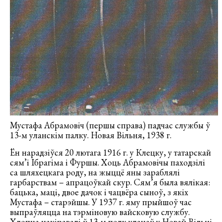
Мустафа Абрамовіч (першы справа) падчас службы ў
13-м уланскім палку. Новая Вільня, 1938 г.
Ён нарадзіўся 20 лютага 1916 г. у Клецку, у татарскай
сям’і Ібрагіма і Фуршы. Хоць Абрамовічы паходзілі
са шляхецкага роду, на жыццё яны зараблялі
гарбарствам – апрацоўкай скур. Сям’я была вялікая:
бацька, маці, двое дачок і чацвёра сыноў, з якіх
Мустафа – старэйшы. У 1937 г. яму прыйшоў час
выпраўляцца на тэрміновую вайсковую службу.
Хлопца накіравалі ў 13-ы полк уланаў у Новай Вільні