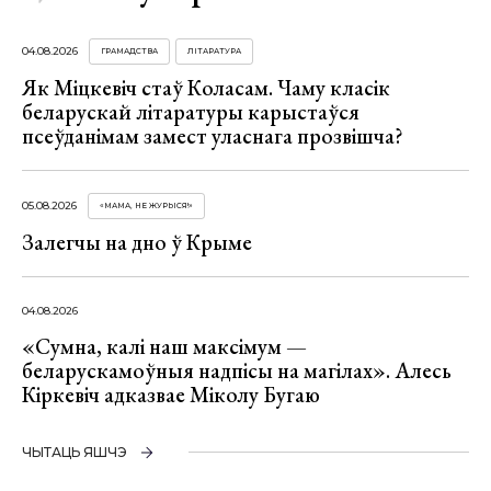
04.08.2026
ГРАМАДСТВА
ЛІТАРАТУРА
Як Міцкевіч стаў Коласам. Чаму класік
беларускай літаратуры карыстаўся
псеўданімам замест уласнага прозвішча?
05.08.2026
«МАМА, НЕ ЖУРЫСЯ!»
Залегчы на дно ў Крыме
04.08.2026
«Сумна, калі наш максімум —
беларускамоўныя надпісы на магілах». Алесь
Кіркевіч адказвае Міколу Бугаю
ЧЫТАЦЬ ЯШЧЭ