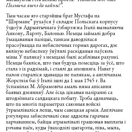
Польшча яшчэ да вайны!”.
Тым часам яго старэйшы брат Мустафа на
“Шэрмане” рухаўся ў складзе Польскага корпусу
ўздоўж Адрыятычнага ўзбярэжжа Італіі вызваляючы
Анкону, Ларэту, Балонью. Немцы займалі добра
ўмацаваныя пазіцыі, танкам даводзілася
прасоўвацца па небяспечных горных дарогах, дзе
вялікую небяспеку ўяўлялі раскіданыя паўсюль
міны. У палякаў з немцамі былі асаблівыя рахункі.
Немцы баяліся, што тыя будуць помсціць за ўсё, што
стала з іх радзімай, і стаялі да апошняга. Нават у
палон стараліся здавацца не палякам, а англічанам.
Жорсткія баі ў Італіі ішлі да 1 мая 1945 г. Ва
ўспамінах М. Абрамовіча амаль няма апісання
баявых дзеянняў. Але ёсць цікавыя назіранні са
штодзённага салдацкага побыту. Трэба адзначыць,
што па многіх параметрах саюзныя войскі
ўтрымліваліся лепш, чым савецкая армія. Англічане
рэгулярна забяспечвалі свае аддзелы гарачым
харчаваннем, байцы атрымлівалі грашовыя выплаты і
рэчавы паёк, куды ўваходзілі цыгарэты, піва, мыла,