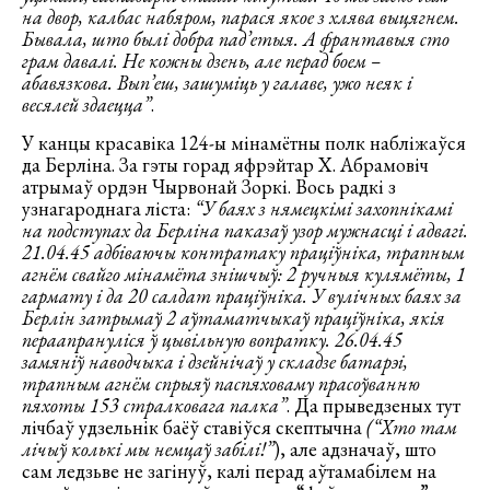
на двор, калбас набяром, парася якое з хлява выцягнем.
Бывала, што былі добра пад’етыя. А франтавыя сто
грам давалі. Не кожны дзень, але перад боем –
абавязкова. Вып’еш, зашуміць у галаве, ужо неяк і
весялей здаецца”
.
У канцы красавіка 124-ы мінамётны полк набліжаўся
да Берліна. За гэты горад яфрэйтар Х. Абрамовіч
атрымаў ордэн Чырвонай Зоркі. Вось радкі з
узнагароднага ліста:
“У баях з нямецкімі захопнікамі
на подступах да Берліна паказаў узор мужнасці і адвагі.
21.04.45 адбіваючы контратаку праціўніка, трапным
агнём свайго мінамёта знішчыў: 2 ручныя кулямёты, 1
гармату і да 20 салдат праціўніка. У вулічных баях за
Берлін затрымаў 2 аўтаматчыкаў праціўніка, якія
пераапрануліся ў цывільную вопратку. 26.04.45
замяніў наводчыка і дзейнічаў у складзе батарэі,
трапным агнём спрыяў паспяховаму прасоўванню
пяхоты 153 стралковага палка”
. Да прыведзеных тут
лічбаў удзельнік баёў ставіўся скептычна
(“Хто там
лічыў колькі мы немцаў забілі!”
), але адзначаў, што
сам ледзьве не загінуў, калі перад аўтамабілем на