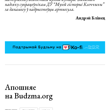
падзяку супрацоўнікам ДУ “Музей гісторыі Клеччыны”
за дапамогу ў падрыхтоўцы артыкула.
Андрэй Блінец
Апошняе
на Budzma.org