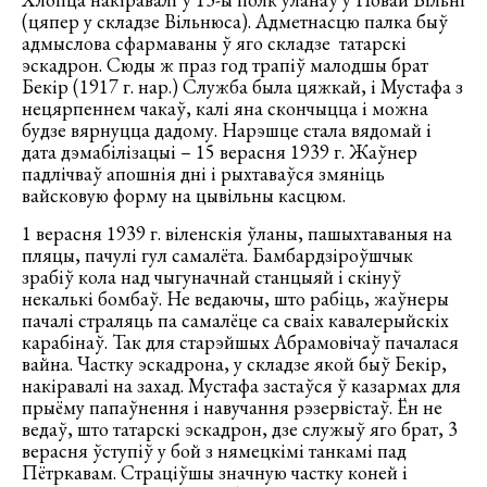
(цяпер у складзе Вільнюса). Адметнасцю палка быў
адмыслова сфармаваны ў яго складзе татарскі
эскадрон. Сюды ж праз год трапіў малодшы брат
Бекір (1917 г. нар.) Служба была цяжкай, і Мустафа з
нецярпеннем чакаў, калі яна скончыцца і можна
будзе вярнуцца дадому. Нарэшце стала вядомай і
дата дэмабілізацыі – 15 верасня 1939 г. Жаўнер
падлічваў апошнія дні і рыхтаваўся змяніць
вайсковую форму на цывільны касцюм.
1 верасня 1939 г. віленскія ўланы, пашыхтаваныя на
пляцы, пачулі гул самалёта. Бамбардзіроўшчык
зрабіў кола над чыгуначнай станцыяй і скінуў
некалькі бомбаў. Не ведаючы, што рабіць, жаўнеры
пачалі страляць па самалёце са сваіх кавалерыйскіх
карабінаў. Так для старэйшых Абрамовічаў пачалася
вайна. Частку эскадрона, у складзе якой быў Бекір,
накіравалі на захад. Мустафа застаўся ў казармах для
прыёму папаўнення і навучання рэзервістаў. Ён не
ведаў, што татарскі эскадрон, дзе служыў яго брат, 3
верасня ўступіў у бой з нямецкімі танкамі пад
Пётркавам. Страціўшы значную частку коней і